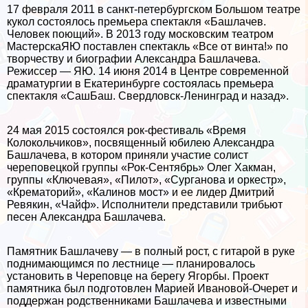
17 февраля 2011 в санкт-петербургском Большом театре
кукол состоялось премьера спектакля «Башлачев.
Человек поющий». В 2013 году московским театром
МастерскаЯЮ поставлен спектакль «Все от винта!» по
творчеству и биографии Александра Башлачева.
Режиссер — ЯЮ. 14 июня 2014 в Центре современной
драматургии в Екатеринбурге состоялась премьера
спектакля «СашБаш. Свердловск-Ленинград и назад».
24 мая 2015 состоялся рок-фестиваль «Время
Колокольчиков», посвященный юбилею Александра
Башлачева, в котором приняли участие солист
череповецкой группы «Рок-Сентябрь» Олег Хакман,
группы «Ключевая», «Пилот», «Сурганова и оркестр»,
«Крематорий», «Калинов мост» и ее лидер Дмитрий
Ревякин, «Чайф». Исполнители представили трибьют
песен Александра Башлачева.
Памятник Башлачеву — в полный рост, с гитарой в руке
поднимающимся по лестнице — планировалось
установить в Череповце на берегу Ягорбы. Проект
памятника был подготовлен Марией Ивановой-Очерет и
поддержан родственниками Башлачева и известными