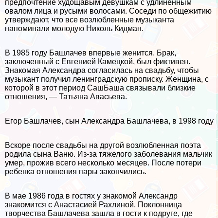
предпочтение худощавым дeвyшкам с удлиненным
овалом лица и русыми волосами. Соседи по общежитию
утверждают, что все возлюбленные музыканта
напоминали молодую Николь Кидман.
В 1985 году Башлачев впервые женится. Бpaк,
заключенный с Евгенией Камецкой, был фиктивен.
Знакомая Александра согласилась на свадьбу, чтобы
музыкант получил ленинградскую прописку. Женщина, с
которой в этот период СашБаша связывали близкие
отношения, — Татьяна Авасьева.
Егор Башлачев, сын Александра Башлачева, в 1998 году
Вскоре после свадьбы на другой возлюбленная поэта
родила сына Ваню. Из-за тяжелого заболевания мальчик
умер, прожив всего несколько месяцев. После потери
ребенка отношения пары закончились.
В мае 1986 года в гостях у знакомой Александр
знакомится с Анастасией Рахлиной. Поклонница
творчества Башлачева зашла в гости к подруге, где