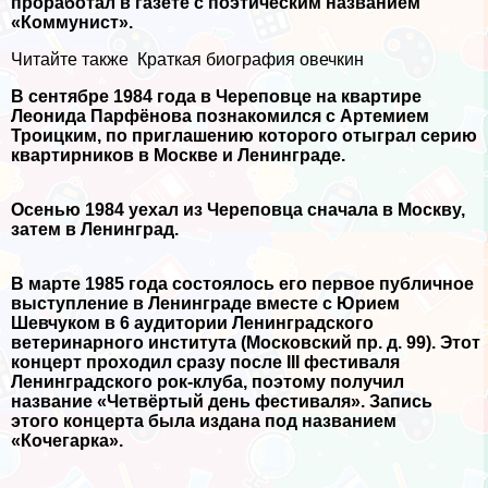
проработал в газете с поэтическим названием
«Коммунист».
Читайте также
Краткая биография овечкин
В сентябре 1984 года в Череповце на квартире
Леонида Парфёнова познакомился с Артемием
Троицким, по приглашению которого отыграл серию
квартирников в Москве и Ленинграде.
Осенью 1984 уехал из Череповца сначала в Москву,
затем в Ленинград.
В марте 1985 года состоялось его первое публичное
выступление в Ленинграде вместе с Юрием
Шевчуком в 6 аудитории Ленинградского
ветеринарного института (Московский пр. д. 99). Этот
концерт проходил сразу после III фестиваля
Ленинградского рок-клуба, поэтому получил
название «Четвёртый день фестиваля». Запись
этого концерта была издана под названием
«Кочегарка».