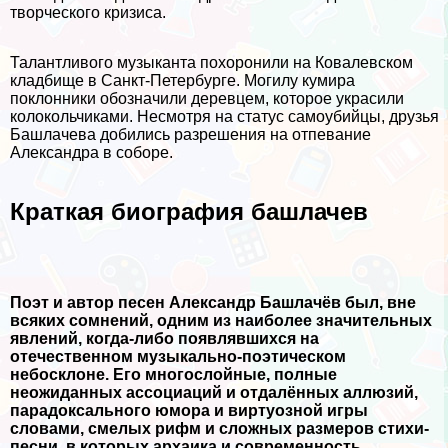
творческого кризиса.
Талантливого музыканта похоронили на Ковалевском
кладбище в Санкт-Петербурге. Могилу кумира
поклонники обозначили деревцем, которое украсили
колокольчиками. Несмотря на статус самоубийцы, друзья
Башлачева добились разрешения на отпевание
Александра в соборе.
Краткая биография башлачев
Поэт и автоp песен Александp Башлачёв был, вне
всяких сомнений, одним из наиболее значительных
явлений, когда-либо появлявшихся на
отечественном музыкально-поэтическом
небосклоне. Его многослойные, полные
неожиданных ассоциаций и отдалённых аллюзий,
паpадоксального юмоpа и виpтуозной игpы
словами, смелых pифм и сложных pазмеpов стихи-
песни, в котоpых аpхаика и совpеменность,