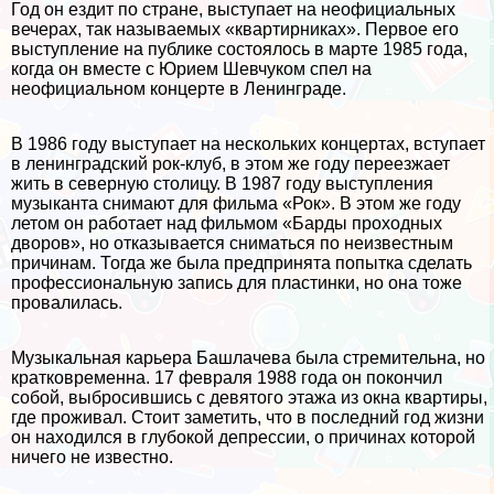
Год он ездит по стране, выступает на неофициальных
вечерах, так называемых «квартирниках». Первое его
выступление на публике состоялось в марте 1985 года,
когда он вместе с Юрием Шевчуком спел на
неофициальном концерте в Ленинграде.
В 1986 году выступает на нескольких концертах, вступает
в ленинградский рок-клуб, в этом же году переезжает
жить в северную столицу. В 1987 году выступления
музыканта снимают для фильма «Рок». В этом же году
летом он работает над фильмом «Барды проходных
дворов», но отказывается сниматься по неизвестным
причинам. Тогда же была предпринята попытка сделать
профессиональную запись для пластинки, но она тоже
провалилась.
Музыкальная карьера Башлачева была стремительна, но
кратковременна. 17 февраля 1988 года он покончил
собой, выбросившись с девятого этажа из окна квартиры,
где проживал. Стоит заметить, что в последний год жизни
он находился в глубокой депрессии, о причинах которой
ничего не известно.