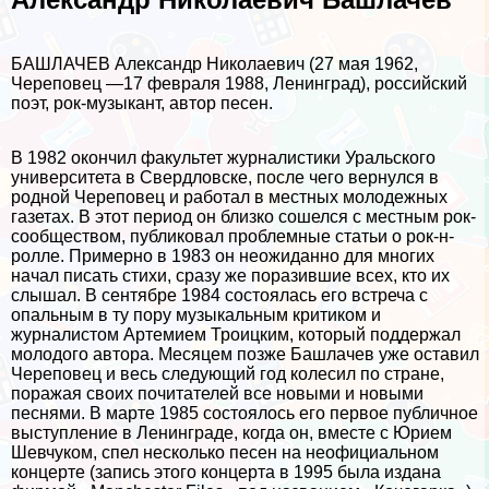
БАШЛАЧЕВ Александр Николаевич (27 мая 1962,
Череповец —17 февраля 1988, Ленинград), российский
поэт, рок-музыкант, автор песен.
В 1982 окончил факультет журналистики Уральского
университета в Свердловске, после чего вернулся в
родной Череповец и работал в местных молодежных
газетах. В этот период он близко сошелся с местным рок-
сообществом, публиковал проблемные статьи о рок-н-
ролле. Примерно в 1983 он неожиданно для многих
начал писать стихи, сразу же поразившие всех, кто их
слышал. В сентябре 1984 состоялась его встреча с
опальным в ту пору музыкальным критиком и
журналистом Артемием Троицким, который поддержал
молодого автора. Месяцем позже Башлачев уже оставил
Череповец и весь следующий год колесил по стране,
поражая своих почитателей все новыми и новыми
песнями. В марте 1985 состоялось его первое публичное
выступление в Ленинграде, когда он, вместе с Юрием
Шевчуком, спел несколько песен на неофициальном
концерте (запись этого концерта в 1995 была издана