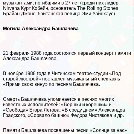
музыкантами, погибшими в 27 лет (среди них лидер
Nirvana Курт Кобейн, основатель The Rolling Stones
Брайан Джонс, британская певица Эми Уайнхаус).
Могила Александра Башлачева
21 февраля 1988 года состоялся первый концерт памяти
Александра Башлачева.
В ноябре 1988 года в Читинском театре-студии «Под
старой люстрой» поставлен музыкальный спектакль
«Прими свою вину» по песням Башлачева.
Cмepть Башлачева упоминается в песнях многих
известных исполнителей: «Вершки и корешки» и
«Свобода» Егора Летова, «В среду днем» Александра
Градского, «Сорвало башню» Федора Чистякова и др.
Памяти Башлачева посвящены песни «Солнце за нас»