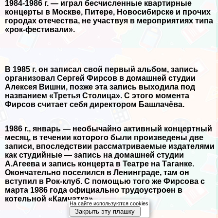
1984-1986 г. — играл бесчисленные квартирные
концерты в Москве, Питере, Новосибирске и прочих
городах отечества, не участвуя в мероприятиях типа
«рок-фестивали».
В 1985 г. он записал свой первый альбом, запись
организовал Сергeй Фирсов в домашней студии
Алексея Вишни, позже эта запись выходила под
названием «Третья Столица». С этого момента
Фирсов считает себя директором Башлачёва.
1986 г., январь — необычайно активный концертный
месяц, в течении которого были произведены две
записи, впоследствии рассматриваемые издателями
как студийные — запись на домашней студии
А.Агеева и запись концерта в Театре на Таганке.
Окончательно поселился в Ленинграде, там он
вступил в Рок-клуб. С помощью того же Фирсова с
марта 1986 года официально трудоустроен в
котельной «Камчатка».
На сайте используются cookies
Закрыть эту плашку