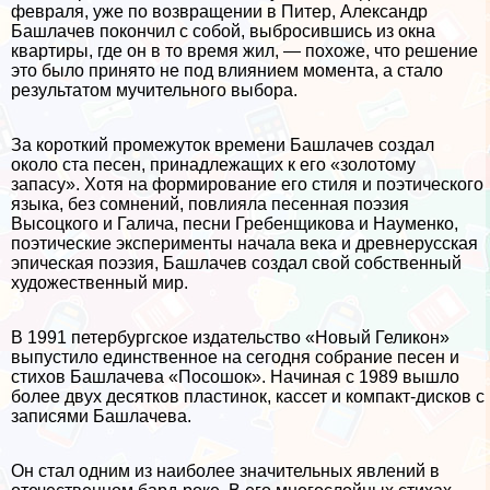
февраля, уже по возвращении в Питер, Александр
Башлачев покончил с собой, выбросившись из окна
квартиры, где он в то время жил, — похоже, что решение
это было принято не под влиянием момента, а стало
результатом мучительного выбора.
За короткий промежуток времени Башлачев создал
около ста песен, принадлежащих к его «золотому
запасу». Хотя на формирование его стиля и поэтического
языка, без сомнений, повлияла песенная поэзия
Высоцкого и Галича, песни Гребенщикова и Науменко,
поэтические эксперименты начала века и древнерусская
эпическая поэзия, Башлачев создал свой собственный
художественный мир.
В 1991 петербургское издательство «Новый Геликон»
выпустило единственное на сегодня собрание песен и
стихов Башлачева «Посошок». Начиная с 1989 вышло
более двух десятков пластинок, кассет и компакт-дисков с
записями Башлачева.
Он стал одним из наиболее значительных явлений в