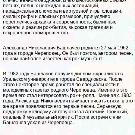
отечественном бард-роке. В его многослойных стихах-
песнях, полных неожиданных ассоциаций,
парадоксального юмора и виртуозной игры словами,
смелых рифм и сложных размеров, причудливо
переплелись архаика и современность, былинные
сюжеты и реалии рок-бытия, высокая трагедия и
откровенное скоморошество.
Александр Николаевич Башлачев родился 27 мая 1962
года в городе Череповец. Он был поэтом, автором песен,
но нам наиболее известен как рок-музыкант.
В 1982 году Башлачов получил диплом журналиста в
Уральском университете города Свердловска. После
этого некоторое время работал по специальности в
молодежных газетах родного Череповца. Именно в это
время его стал интересовать рок-н-ролл. Начиная с 1983
года, Александр Николаевич начинает писать стихи, в это
же время появляются его первые песни. Серьезную
поддержку молодому автору оказал Артемий Троицкий,
опальный музыкальный критик. После встречи с ним
Башлачев уехал из Череповца.