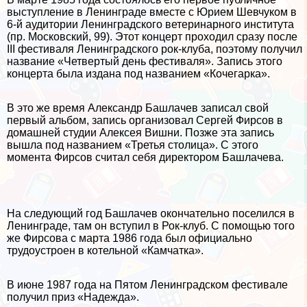
выступление в Ленинграде вместе с Юрием Шевчуком в
6-й аудитории Ленинградского ветеринарного института
(пр. Московский, 99). Этот концерт проходил сразу после
III фестиваля Ленинградского рок-клуба, поэтому получил
название «Четвертый день фестиваля». Запись этого
концерта была издана под названием «Кочегарка».
В это же время Александр Башлачев записал свой
первый альбом, запись организовал Сергeй Фирсов в
домашней студии Алексея Вишни. Позже эта запись
вышла под названием «Третья столица». С этого
момента Фирсов считал себя директором Башлачева.
На следующий год Башлачев окончательно поселился в
Ленинграде, там он вступил в Рок-клуб. С помощью того
же Фирсова с марта 1986 года был официально
трудоустроен в котельной «Камчатка».
В июне 1987 года на Пятом Ленинградском фестивале
получил приз «Надежда».