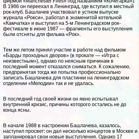
фирмой «Manchester Files» под названием «Кочегарка»).
В 1986 он переехал в Ленинград, где вступил в местный
рок-клуб. Башлачев участвовал в устном выпуске
журнала «Рокси», работал в знаменитой котельной
«Камчатка» и выступил на 5-м Ленинградском рок-
фестивале в июне 1987 — фрагменты его выступления
были отсняты для фильма «Рок».
Тем же летом принял участие в работе над фильмом
«Барды проходных дворов» (в прокате — «Игра с
неизвестным»), однако по неясным причинам в
последний момент отказался сниматься. К сожалению,
предпринятая тогда же попытка профессионально
записать Башлачева для пластинки на ленинградском
отделении «Мелодии» так и не удалась.
В последний год своей жизни он явно испытывал
внутренний кризис, причины которого остались не до
конца ясны.
В начале 1988 в настроении Башлачева, казалось,
наступил просвет: он дал несколько концертов в Москве и
запланировал свои новые выступления. Однако 17