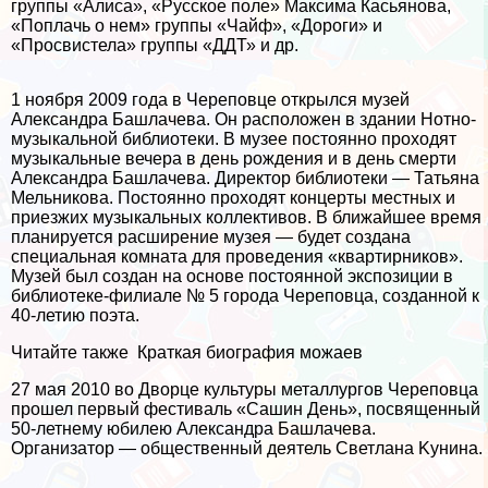
группы «Алиса», «Русское поле» Максима Касьянова,
«Поплачь о нем» группы «Чайф», «Дороги» и
«Просвистела» группы «ДДТ» и др.
1 ноября 2009 года в Череповце открылся музей
Александра Башлачева. Он расположен в здании Нотно-
музыкальной библиотеки. В музее постоянно проходят
музыкальные вечера в день рождения и в день cмepти
Александра Башлачева. Директор библиотеки — Татьяна
Мельникова. Постоянно проходят концерты местных и
приезжих музыкальных коллективов. В ближайшее время
планируется расширение музея — будет создана
специальная комната для проведения «квартирников».
Музей был создан на основе постоянной экспозиции в
библиотеке-филиале № 5 города Череповца, созданной к
40-летию поэта.
Читайте также
Краткая биография можаев
27 мая 2010 во Дворце культуры металлургов Череповца
прошел первый фестиваль «Сашин День», посвященный
50-летнему юбилею Александра Башлачева.
Организатор — общественный деятель Светлана Kyнина.