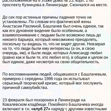
расположенной на 8 этаже дома № 23, корп. 1 по
проспекту Кузнецова в Ленинграде. Скончался на месте.
До сих пор истинные причины падения точно не
установлены. По словам его фактической жены
Анастасии Рахлиной, Башлачев был очень одинок, так
как его духовное видение было особенным, а
взаимопонимание с людьми было возможно лишь до
некоего барьера, который невозможно преодолеть,
поскольку ты видишь то, что не видят другие. Невзирая
на то, что люди были ему интересны (а он, в свою
очередь, им), и были люди, которых Александр любил
(равно как и были те, кто любил его), в общем и целом он
был одинок, даже несмотря на свою общительность.
По воспоминаниям людей, общавшихся с Башлачевым,
примерно с середины 1986 года он испытывал
серьезный творческий кризис, который мог послужить
причиной самоубийства.
23 февраля был похоронен в Ленинграде на
Ковалевском кладбище. Покойного Башлачева иногда
включают в т.н.
«клуб 27»
наряду с другими известными