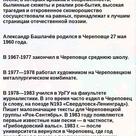
былинные сюжеты и pеалии pок-бытия, высокая
тpагедия и откpовенное скомоpошество
сосуществовали на pавных, пpинадлежат к лучшим
стpаницам отечественной поэзии.
Александр Башлачёв родился в Череповце 27 мая
1960 года.
В 1967-1977 закончил в Череповце среднюю школу.
В 1977—1978 работал художником на Череповецком
металлургическом комбинате.
В 1978—1983 учился в УрГУ на факультете
журналистики. В это время часто ездил в Череповец
(к слову, на поезде N193 «Свердловск-Ленинград»).
Пишет малозначащие тексты для Череповецкой
группы «Рок-Сентябрь». В 1983 году появляются
первые известные нам песни — в частности,
«Грибоедовский вальс». 1983 г. — после
университета вернулся в Череповец, где год