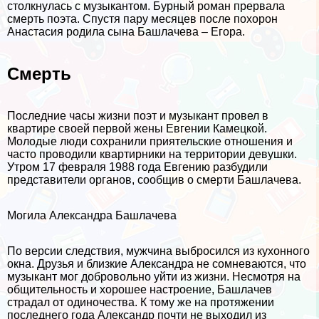
столкнулась с музыкантом. Бурный роман прервала
cмepть поэта. Спустя пару месяцев после похорон
Анастасия родила сына Башлачева – Егора.
Cмepть
Последние часы жизни поэт и музыкант провел в
квартире своей первой жены Евгении Камецкой.
Молодые люди сохранили приятельские отношения и
часто проводили квартирники на территории дeвyшки.
Утром 17 февраля 1988 года Евгению разбудили
представители органов, сообщив о cмepти Башлачева.
Могила Александра Башлачева
По версии следствия, мужчина выбросился из кухонного
окна. Друзья и близкие Александра не сомневаются, что
музыкант мог добровольно уйти из жизни. Несмотря на
общительность и хорошее настроение, Башлачев
страдал от одиночества. К тому же на протяжении
последнего года Александр почти не выходил из