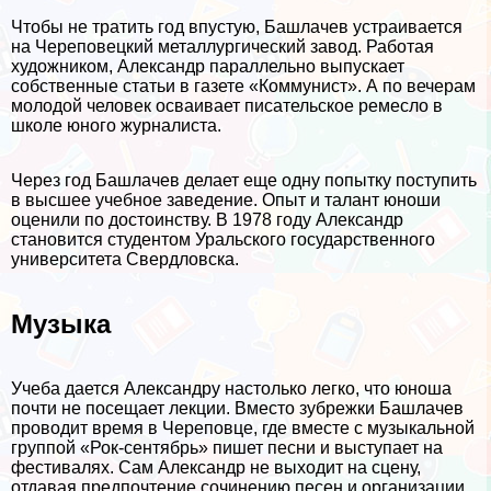
Чтобы не тратить год впустую, Башлачев устраивается
на Череповецкий металлургический завод. Работая
художником, Александр параллельно выпускает
собственные статьи в газете «Коммунист». А по вечерам
молодой человек осваивает писательское ремесло в
школе юного журналиста.
Через год Башлачев делает еще одну попытку поступить
в высшее учебное заведение. Опыт и талант юноши
оценили по достоинству. В 1978 году Александр
становится студентом Уральского государственного
университета Свердловска.
Музыка
Учеба дается Александру настолько легко, что юноша
почти не посещает лекции. Вместо зубрежки Башлачев
проводит время в Череповце, где вместе с музыкальной
группой «Рок-сентябрь» пишет песни и выступает на
фестивалях. Сам Александр не выходит на сцену,
отдавая предпочтение сочинению песен и организации