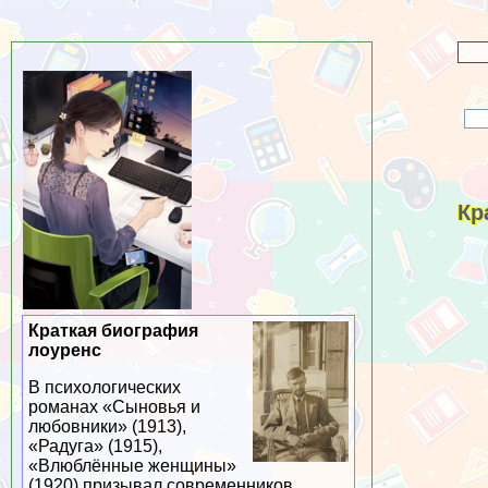
Кр
Краткая биография
лоуренс
В психологических
романах «Сыновья и
любовники» (1913),
«Радуга» (1915),
«Влюблённые женщины»
(1920) призывал современников