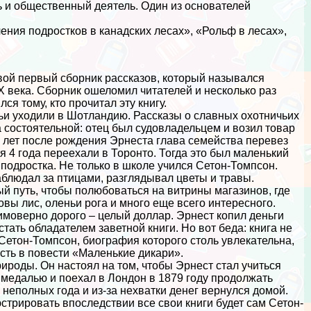
ь и общественный деятель. Один из основателей
ения подростков в канадских лесах», «Рольф в лесах»,
вой первый сборник рассказов, который назывался
XX века. Сборник ошеломил читателей и несколько раз
я тому, кто прочитал эту книгу.
ьи уходили в Шотландию. Рассказы о славных охотничьих
 состоятельной: отец был судовладельцем и возил товар
ь лет после рождения Эрнеста глава семейства перевез
я 4 года переехали в Торонто. Тогда это был маленький
 подростка. Не только в школе учился Сетон-Томпсон.
аблюдал за птицами, разглядывал цветы и травы.
 путь, чтобы полюбоваться на витрины магазинов, где
вы лис, оленьи рога и много еще всего интересного.
имоверно дорого – целый доллар. Эрнест копил деньги
стать обладателем заветной книги. Но вот беда: книга не
Сетон-Томпсон, биография которого столь увлекательна,
есть в повести «Маленькие дикари».
роды. Он настоял на том, чтобы Эрнест стал учиться
медалью и поехал в Лондон в 1879 году продолжать
неполных года и из-за нехватки денег вернулся домой.
стрировать впоследствии все свои книги будет сам Сетон-