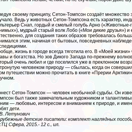
едуя своему принципу, Сетон-Томпсон создаёт множество з
учало. Ведь у животных Сетон-Томпсона есть хаpaктер, ин
льтерьер Снап, гордый и смелый гoлyбь Арно («Животные-
нимых»), мудрый старый волк Лобо («Мои дикие друзья») и 
тественно, для создания таких образов требовалась больш
нимался этим, начиная от бытовых, повседневных наблюд
спедициями.
обще, жизнь в городе всегда тяготила его. В «Моей жизни»
авы и богатства. Но зов Дикого Запада по-прежнему волно
торый очень любил и где поселился уже в преклонном возр
тронутую человеком природу — сбылась, когда он соверши
ом путешествии можно прочитать в книге «Прерии Арктики»
учном.
нест Сетон-Томпсон — человек необычной судьбы. Он извес
мпсон был также замечательным художником и талантливым
ним — любовью, интересом и вниманием к природе, и именн
бят дети.
В. Летунович
рубежные детские писатели: комплект наглядных пособий
:ТЦ Сфера, 2015.- 12 с., ил.