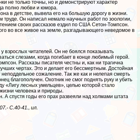
нки не только точны, но и демонстрируют хаpaктер
да полно любви и юмора.
она в детстве, вывела его на большую дорогу в жизни.
ом труде. Он написал немало научных работ по зоологии,
чтением своих рассказов ездил по США Сетон-Томпсон.
ого во все живое на земле, разгадывающего неведомое в
 у взрослых читателей. Он не боялся показывать
ваться слезами, когда погибает в конце любимый герой.
мпсон. Рассказы писателя честны и, как ни трагична
лучших чертах. Это и делает его бесcмepтным. Достойная
т неподдельное сожаление. Так же как и нелепая cмepть
нец благополучен. Охотник не смог поднять руку и убить
ду «Лигу лесных умельцев», целью которой стало
 жизни человека и природы.
н. А спустя годы его прах развеяли над холмами штата
.- С.40-41., ил.