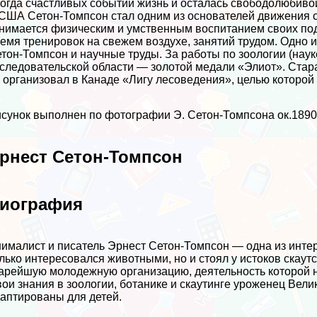
огда счастливых событий жизнь и осталась свободолюбивой
США Сетон-Томпсон стал одним из основателей движения с
нимается физическим и умственным воспитанием своих под
емя тренировок на свежем воздухе, занятий трудом. Одно 
тон-Томпсон и научные труды. За работы по зоологии (нау
следовательской области — золотой медали «Элиот». Стар
 организовал в Канаде «Лигу лесоведения», целью которой
сунок выполнен по фотографии Э. Сетон-Томпсона ок.1890 
рнест Сетон-Томпсон
иография
ималист и писатель Эрнест Сетон-Томпсон — одна из инте
лько интересовался животными, но и стоял у истоков скаут
арейшую молодежную организацию, деятельность которой 
ои знания в зоологии, ботанике и скаутинге уроженец Велик
аптированы для детей.