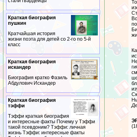
стали гвардейцы
То
из
Ст
Краткая биография
Во
пушкин
по
Би
Кратчайшая история
жи
жизни поэта для детей со 2-го по 5-й
класс
Ка
ис
Не
Краткая биография
ги
искандер
cм
Биография кратко Фазиль
шо
Абдулович Искандер
бл
из
Ск
Нь
Краткая биография
Де
тэффи
Тэффи краткая биография
Э
и интересные факты Почему у Тэффи
(1
такой псевдоним? Тэффи: личная
жизнь Тэффи: интересные факты