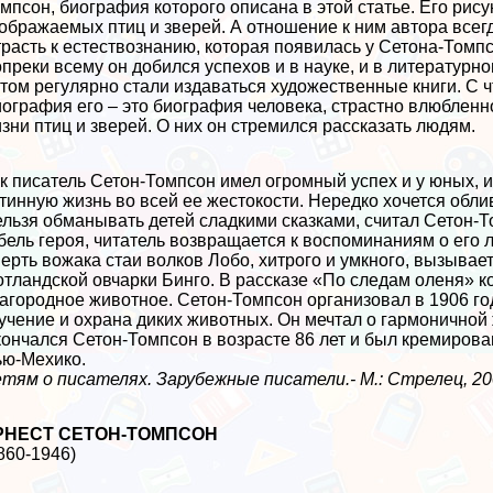
мпсон, биография которого описана в этой статье. Его рису
ображаемых птиц и зверей. А отношение к ним автора всег
расть к естествознанию, которая появилась у Сетона-Томпс
преки всему он добился успехов и в науке, и в литературн
том регулярно стали издаваться художественные книги. С 
ография его – это биография человека, страстно влюбленн
зни птиц и зверей. О них он стремился рассказать людям.
к писатель Сетон-Томпсон имел огромный успех и у юных, и
тинную жизнь во всей ее жестокости. Нередко хочется обли
льзя обманывать детей сладкими сказками, считал Сетон-То
бель героя, читатель возвращается к воспоминаниям о его 
epть вожака стаи волков Лобо, хитрого и умкного, вызывае
тландской овчарки Бинго. В рассказе «По следам оленя» ко
агородное животное. Сетон-Томпсон организовал в 1906 го
учение и охрана диких животных. Он мечтал о гармоничной
ончался Сетон-Томпсон в возрасте 86 лет и был кремирова
ю-Мехико.
тям о писателях. Зарубежные писатели.- М.: Стрелец, 2007
РНЕСТ СЕТОН-ТОМПСОН
860-1946)