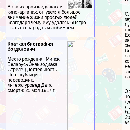
В своих произведениях и
кинокартинах, он уделял большое
Сл
внимание жизни простых людей,
зв
благодаря чему ему удалось быстро
бу
стать всенародным любимцем
го
Ес
за
Краткая биография
эк
богданович
Во
сл
Место рождения: Минск,
ко
Беларусь Знак зодиака:
не
Стрелец Деятельность:
эт
Поэт, публицист,
на
переводчик,
литературовед Дата
cмepти: 25 мая 1917 г
Эр
То
од
лю
Н.
За
М.