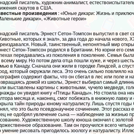
надский писатель, художник-анималист, естествоиспытател
ижения скаутов в США.
звестные произведения
: «Юные дикари: Жизнь и приключ
аленькие дикари», «Животные герои»
надский писатель Эрнест Сетон-Томпсон выпустил в свет с
ивотные, которых я знал», за два года до начала нового, 
реиздавался. Новый, таинственный, непонятный мир открылс
нест Сетон-Томпсон родился в Британии. Но корни его сем
пехах передавались из поколения в поколение. Семья была
 всему миру. Но потом дела отца пошли хуже, и через шест
мью в Канаду. Сначала они жили в городке Линдсей, а спуст
род, который окружали леса. Это очень сильно повлияло на
ография содержит факты, что он сбегал в лес или поле и н
звращаясь домой из школы, Эрнест выбирал самый длинный
ли выставлены картины с животными, чучело медведя, голо
нажды он увидел книгу «Птицы Канады». Но стоила она не
лтора месяца и, наконец, смог побежать в книжную лавку и 
крыла тайн природы юному натуралисту. Лишь спустя годы 
нял, что это было псевдонаучное сочинение. Этот рассказ 
ец не одобрял увлечение сына — наблюдение за жизнью при
сованию. Художественную школу юноша окончил с золотой 
дожественное образование. Там он проучился всего четыре 
 умение рисовать пригодилось зоологу и натуралисту. Иллю