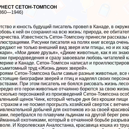
РНЕСТ СЕТОН-ТОМПСОН
860—1946)
тство и юность будущий писатель провел в Канаде, в окруж
бовь к ней он сохранил на всю жизнь: природа, ее обитате
орчества. Известность Сетон-Томпсону принесли рассказы 
люстрациями. Рисунки писателя на полях книг всегда оче
редают не только внешний вид зверя или птицы, но и их ха
кари», «Мои дикие друзья», «Дикие животные, как я их зна
оки природоведения и сразу завоевали любовь читателей как
ерике и Канаде. Сетон-Томпсон написал и проиллюстриров
сьмитомный труд «Жизнь диких зверей».
роями Сетон-Томпсона были самые разные животные, все он
стоящие биографии зверей и птиц и наделял своих персон
вствами. При этом писатель не боялся рисовать жизнь лесов
редко его герои-животные отчаянно борются за свою жизнь 
сколько персонажей из произведений Сетон-Томпсона осо
ленький щенок Чинк, который четыре дня без крошки пищи 
 страхом и не посмел прогрызть хозяйский сверток с ветчи
ивлекательной добычей для охотников из-за своей красиво
ами, перебрался по плавучим льдинам на другой берег реки 
йманный охотниками, который в отчаянной борьбе разрывае
воле. И Королевская Аналостанка, красавица кошка из тру