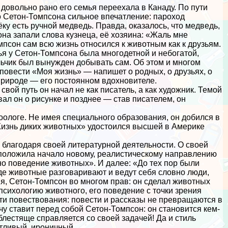
довольно рано его семья переехала в Канаду. По пути
о Сетон-Томпсона сильное впечатление: пароход
ёку есть ручной медведь. Правда, оказалось, что медведь,
на запали слова кузнеца, её хозяина: «Жаль мне
мпсон сам всю жизнь относился к животным как к друзьям.
ья у Сетон-Томпсона была многодетной и небогатой,
альчик был вынужден добывать сам. Об этом и многом
повести «Моя жизнь» — напишет о родных, о друзьях, о
 природе — его постоянном вдохновителе.
вой путь он начал не как писатель, а как художник. Темой
вал он о рисунке и позднее — став писателем, он
оологе. Не имея специального образования, он добился в
«Жизнь диких животных» удостоился высшей в Америке
 благодаря своей литературной деятельности. О своей
га положила начало новому, реалистическому направлению
о поведение животных». И далее: «До тех пор были
 где животные разговаривают и ведут себя словно люди,
я, Сетон-Томпсон во многом прав: он сделал животных
сихологию животного, его поведение с точки зрения
сти повествования: повести и рассказы не превращаются в
чу ставит перед собой Сетон-Томпсон: он становится кем-
блестяще справляется со своей задачей! Да и стиль
утливый, ироничный.