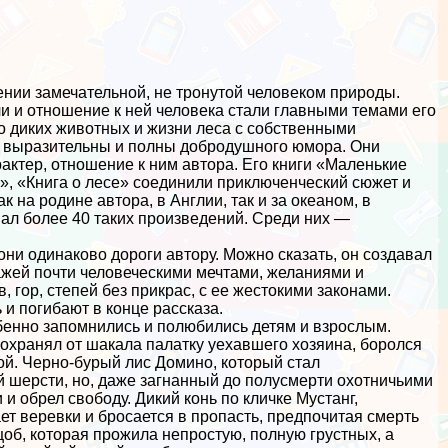
ении замечательной, не тронутой человеком природы.
ли и отношение к ней человека стали главными темами его
о диких животных и жизни леса с собственными
нь выразительны и полны добродушного юмора. Они
paктер, отношение к ним автора. Его книги «Маленькие
ю», «Книга о лесе» соединили приключенческий сюжет и
 на родине автора, в Англии, так и за океаном, в
ал более 40 таких произведений. Среди них —
и одинаково дороги автору. Можно сказать, он создавал
ажей почти человеческими мечтами, желаниями и
, гор, степей без прикрас, с ее жестокими законами.
и погибают в конце рассказа.
бенно запомнились и полюбились детям и взрослым.
охранял от шакала палатку уехавшего хозяина, боролся
ной. Черно-бурый лис Домино, который стал
й шерсти, но, даже загнанный до полуcмepти охотничьими
и обрел свободу. Дикий конь по кличке Мустанг,
т веревки и бросается в пропасть, предпочитая cмepть
щоб, которая прожила непростую, полную грустных, а