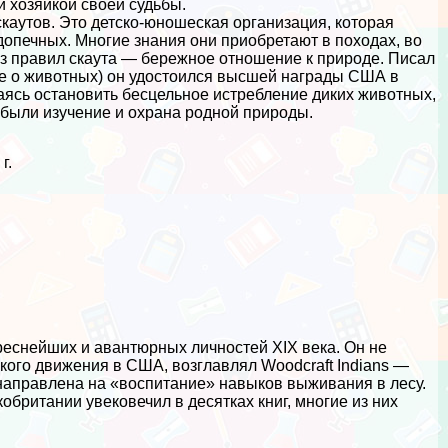
 хозяйкой своей судьбы.
каутов. Это детско-юношеская организация, которая
опечных. Многие знания они приобретают в походах, во
из правил скаута — бережное отношение к природе. Писал
ке о животных) он удостоился высшей награды США в
аясь остановить бесцельное истрeбление диких животных,
 были изучение и охрана родной природы.
г.
реснейших и авантюрных личностей XIX века. Он не
ского движения в США, возглавлял Woodcraft Indians —
направлена на «воспитание» навыков выживания в лесу.
обритании увековечил в десятках книг, многие из них