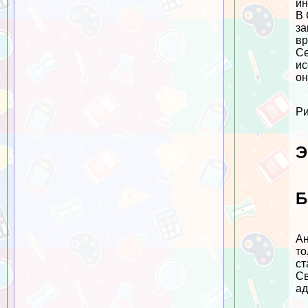
ин
В 
за
вр
Се
ис
он
Ри
Э
Б
Ан
то
ст
Св
ад