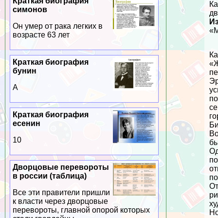
Краткая биография
Ка
симонов
дв
И
Он умер от paка легких в
«М
возрасте 63 лет
Ка
Краткая биография
«Ж
бунин
пе
Эр
А
ус
по
се
Краткая биография
го
есенин
Би
Во
10
бы
Од
по
Дворцовые перевороты
от
в россии (таблица)
по
От
Все эти правители пришли
ри
к власти через дворцовые
ху
перевороты, главной опорой которых
Но