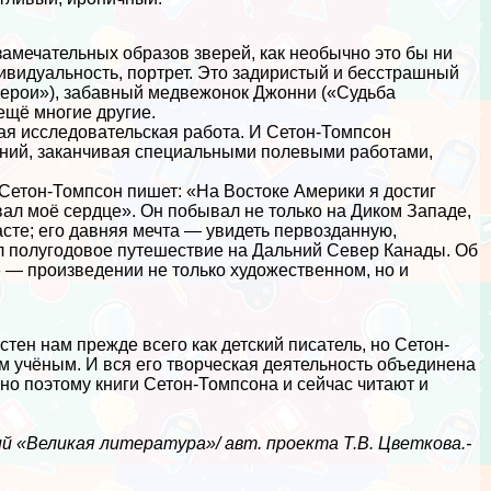
амечательных образов зверей, как необычно это бы ни
дивидуальность, портрет. Это задиристый и бесстрашный
герои»), забавный медвежонок Джонни («Судьба
ещё многие другие.
ая исследовательская работа. И Сетон-Томпсон
ений, заканчивая специальными полевыми работами,
 Сетон-Томпсон пишет: «На Востоке Америки я достиг
вал моё сердце». Он побывал не только на Диком Западе,
асте; его давняя мечта — увидеть первозданную,
л полугодовое путешествие на Дальний Север Канады. Об
 — произведении не только художественном, но и
тен нам прежде всего как детский писатель, но Сетон-
 учёным. И вся его творческая деятельность объединена
о поэтому книги Сетон-Томпсона и сейчас читают и
 «Великая литература»/ авт. проекта Т.В. Цветкова.-