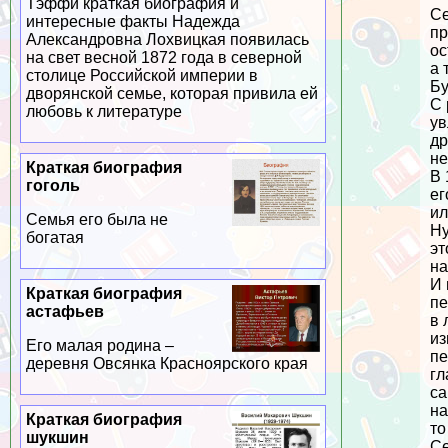
Тэффи краткая биография и
Се
интересные факты Надежда
пр
Александровна Лохвицкая появилась
ос
на свет весной 1872 года в северной
а 
столице Российской империи в
Бу
дворянской семье, которая привила ей
С 
любовь к литературе
ув
др
не
Краткая биография
В 
гоголь
ег
ил
Семья его была не
Ну
богатая
эт
на
И 
Краткая биография
пе
астафьев
в 
из
Его малая родина –
пе
деревня Овсянка Красноярского края
гл
са
на
Краткая биография
то
шукшин
Се