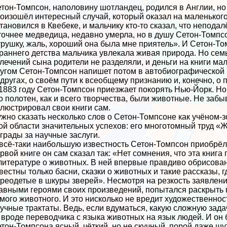
тон-Томпсон, наполовину шотландец, родился в Англии, но 
оизошёл интересный случай, который оказал на маленьког
тановился в Квебеке, и мальчику кто-то сказал, что неподал
точнее медведица, недавно умерла, но в душу Сетон-Томпсо
рушку, жаль, хороший она была мне приятель». И Сетон-То
раннего детства мальчика увлекала живая природа. Но сем
лечений сына родители не разделяли, и деньги на книги м
угом Сетон-Томпсон напишет потом в автобиографической 
другах, о своём пути к всеобщему признанию и, конечно, о
1883 году Сетон-Томпсон приезжает покорять Нью-Йорк. Но с
о полотен, как и всего творчества, были животные. Не забы
люстрировал свои книги сам.
жно сказать несколько слов о Сетон-Томпсоне как учёном-з
ой области значительных успехов: его многотомный труд 
грады за научные заслуги.
всё-таки наибольшую известность Сетон-Томпсон приобрёл
рвой книге он сам сказал так: «Нет сомнения, что эта кни
литературе о животных. В ней впервые правдиво обрисован
вестны только басни, сказки о животных и такие рассказы,
реодетые в шкуры зверей». Несмотря на резкость заявлени
авными героями своих произведений, попытался раскрыть п
мого животного. И это нисколько не вредит художественно
учные тpaктаты. Ведь, если вдуматься, какую сложную зада
 вроде переводчика с языка животных на язык людей. И он 
тон-Томпсона ясный, чёткий, но не скучный, порой даже ш