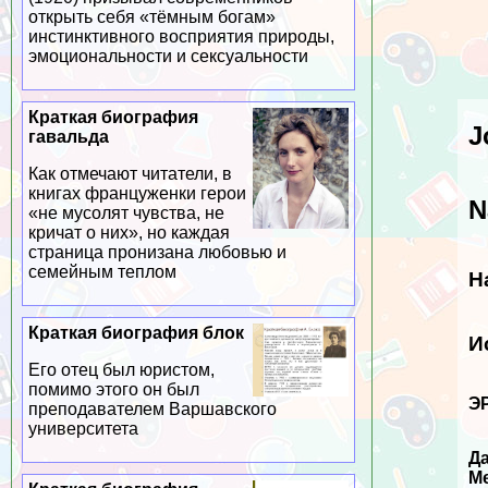
открыть себя «тёмным богам»
инстинктивного восприятия природы,
эмоциональности и ceкcуальности
Краткая биография
J
гавальда
Как отмечают читатели, в
книгах француженки герои
N
«не мусолят чувства, не
кричат о них», но каждая
страница пронизана любовью и
семейным теплом
Н
Краткая биография блок
И
Его отец был юристом,
помимо этого он был
Э
преподавателем Варшавского
университета
Д
М