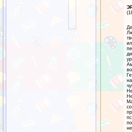
Э
(1
Де
Лю
тв
ил
пе
ди
ур
Ам
во
Ге
на
чу
Не
Не
Ма
со
пр
пс
по
не