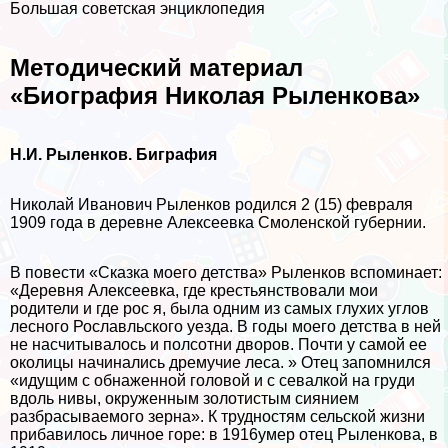
Большая советская энциклопедия
Методический материал
«Биография Николая Рыленкова»
Н.И. Рыленков. Биграфия
Николай Иванович Рыленков родился 2 (15) февраля
1909 года в деревне Алексеевка Смоленской губернии.
В повести «Сказка моего детства» Рыленков вспоминает:
«Деревня Алексеевка, где крестьянствовали мои
родители и где рос я, была одним из самых глухих углов
лесного Рославльского уезда. В годы моего детства в ней
не насчитывалось и полсотни дворов. Почти у самой ее
околицы начинались дремучие леса. » Отец запомнился
«идущим с обнаженной головой и с севалкой на гpyди
вдоль нивы, окруженным золотистым сиянием
разбрасываемого зерна». К трудностям сельской жизни
прибавилось личное горе: в 1916умер отец Рыленкова, в