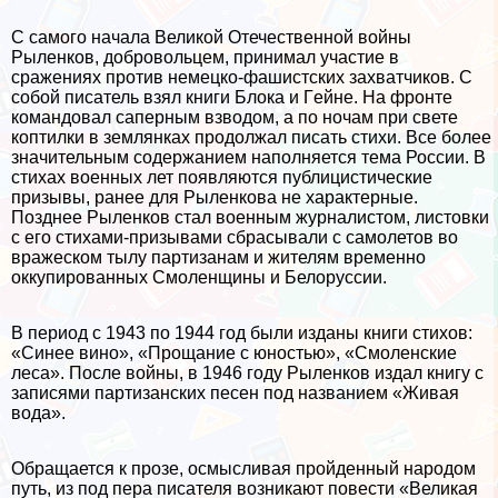
С самого начала Великой Отечественной войны
Рыленков, добровольцем, принимал участие в
сражениях против немецко-фашистских захватчиков. С
собой писатель взял книги Блока и Гeйне. На фронте
комaндовал саперным взводом, а по ночам при свете
коптилки в землянках продолжал писать стихи. Все более
значительным содержанием наполняется тема России. В
стихах военных лет появляются публицистические
призывы, ранее для Рыленкова не хаpaктерные.
Позднее Рыленков стал военным журналистом, листовки
с его стихами-призывами сбрасывали с самолетов во
вражеском тылу партизанам и жителям временно
оккупированных Смоленщины и Белоруссии.
В период с 1943 по 1944 год были изданы книги стихов:
«Синее вино», «Прощание с юностью», «Смоленские
леса». После войны, в 1946 году Рыленков издал книгу с
записями партизанских песен под названием «Живая
вода».
Обращается к прозе, осмысливая пройденный народом
путь, из под пера писателя возникают повести «Великая