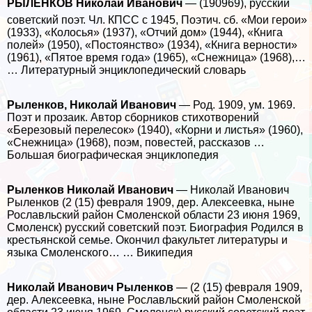
РЫЛЕНКОВ Николай Иванович
— (190969), русский
советский поэт. Чл. КПСС с 1945, Поэтич. сб. «Мои герои»
(1933), «Колосья» (1937), «Отчий дом» (1944), «Книга
полей» (1950), «Постоянство» (1934), «Книга верности»
(1961), «Пятое время года» (1965), «Снежница» (1968),…
… Литературный энциклопедический словарь
Рыленков, Николай Иванович
— Род. 1909, ум. 1969.
Поэт и прозаик. Автор сборников стихотворений
«Березовый перелесок» (1940), «Корни и листья» (1960),
«Снежница» (1968), поэм, повестей, рассказов …
Большая биографическая энциклопедия
Рыленков Николай Иванович
— Николай Иванович
Рыленков (2 (15) февраля 1909, дер. Алексеевка, ныне
Рославльский район Смоленской области 23 июня 1969,
Смоленск) русский советский поэт. Биография Родился в
крестьянской семье. Окончил факультет литературы и
языка Смоленского… … Википедия
Николай Иванович Рыленков
— (2 (15) февраля 1909,
дер. Алексеевка, ныне Рославльский район Смоленской