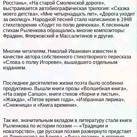
Росстань», «На старой Смоленской дороге»,
выстраивается автобиографическая трилогия: «Сказка
моего детства», «Мне четырнадцать лет», «Дорога уходит
за околицу». Народной песней стало написанное в 1948
стихотворение «Ходит по полю девчонка». К песенным
стихам Рыленкова обращались многие композиторы:
Фрадкин, Флярковский и Массалитинов и другие.
Многим читателям, Николай Иванович известен в
качестве автора собственного стихотворного пересказа
«Слова о полку Игореве», вышедшего отдельным
изданием.
Последнее десятилетие жизни поэта было особенно
продуктивно. Вышли книги прозы «Волшебная книга»,
«На озере Сапшо», книги стихов «Корни и листья»,
«Жажда», «Пятое время года», «Избранная лирика»,
«Снежница» и «Книга времени».
Так же, значительным вкладом в литературу стали книги
Рыленкова по истории поэзии — «Традиции и
новаторство», где русская поэзия развернуто предстает
от Ломоносова до Бокова, «Душа поэзии», в которую