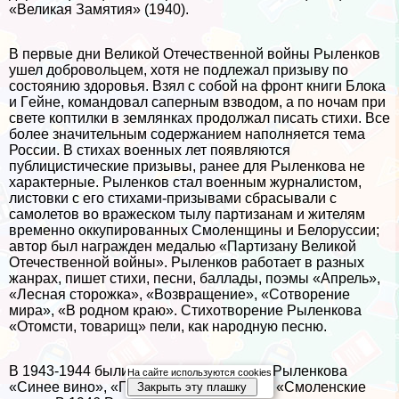
«Великая Замятия» (1940).
В первые дни Великой Отечественной войны Рыленков
ушел добровольцем, хотя не подлежал призыву по
состоянию здоровья. Взял с собой на фронт книги Блока
и Гeйне, комaндовал саперным взводом, а по ночам при
свете коптилки в землянках продолжал писать стихи. Все
более значительным содержанием наполняется тема
России. В стихах военных лет появляются
публицистические призывы, ранее для Рыленкова не
хаpaктерные. Рыленков стал военным журналистом,
листовки с его стихами-призывами сбрасывали с
самолетов во вражеском тылу партизанам и жителям
временно оккупированных Смоленщины и Белоруссии;
автор был награжден медалью «Партизану Великой
Отечественной войны». Рыленков работает в разных
жанрах, пишет стихи, песни, баллады, поэмы «Апрель»,
«Лесная сторожка», «Возвращение», «Сотворение
мира», «В родном краю». Стихотворение Рыленкова
«Отомсти, товарищ» пели, как народную песню.
В 1943-1944 были изданы книги стихов Рыленкова
На сайте используются cookies
«Синее вино», «Прощание с юностью», «Смоленские
Закрыть эту плашку