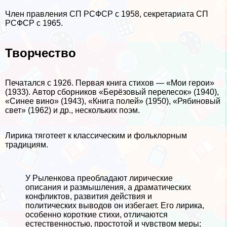
Члeн правления СП РСФСР с 1958, секретариата СП
РСФСР с 1965.
Творчество
Печатался с 1926. Первая книга стихов — «Мои герои»
(1933). Автор сборников «Берёзовый перелесок» (1940),
«Синее вино» (1943), «Книга полей» (1950), «Рябиновый
свет» (1962) и др., нескольких поэм.
Лирика тяготеет к классическим и фольклорным
традициям.
У Рыленкова преобладают лирические
описания и раз­мышления, а драматических
конфликтов, развития действия и
политических выводов он избе­гает. Его лирика,
особенно короткие стихи, от­личаются
естественностью, простотой и чувст­вом меры;