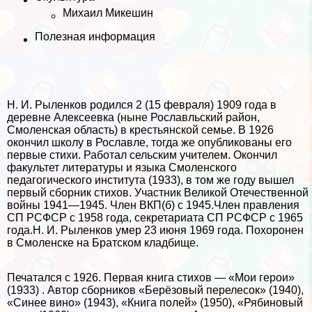
Михаил Микешин
Полезная информация
Н. И. Рыленков родился 2 (15 февраля) 1909 года в
деревне Алексеевка (ныне Рославльский район,
Смоленская область) в крестьянской семье. В 1926
окончил школу в Рославле, тогда же опубликованы его
первые стихи. Работал сельским учителем. Окончил
факультет литературы и языка Смоленского
педагогического института (1933), в том же году вышел
первый сборник стихов. Участник Великой Отечественной
войны 1941—1945. Члeн ВКП(б) с 1945.Члeн правления
СП РСФСР с 1958 года, секретариата СП РСФСР с 1965
года.Н. И. Рыленков умер 23 июня 1969 года. Похоронен
в Смоленске на Братском кладбище.
Печатался с 1926. Первая книга стихов — «Мои герои»
(1933) . Автор сборников «Берёзовый перелесок» (1940),
«Синее вино» (1943), «Книга полей» (1950), «Рябиновый