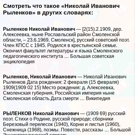
Смотреть что такое «Николай Иванович
Рыленков» в других словарях:
Рыленков Николай Иванович
— [2(15).2.1909, дер.
Алексеевка, ныне Рославльский район Смоленской
области, ‒ 23.6.1969, Смоленск], русский советский поэт.
Члeн КПСС с 1945. Родился в крестьянской семье.
Окончил факультет литературы и языка Смоленского
педагогического института … Большая советская
энциклопедия
Рыленков, Николай Иванович
— Николай Иванович
Рыленков Дата рождения: 2 февраля (15 февраля)
1909(1909 02 15) Место рождения: д. Алексеевка,
Смоленская губерния, Российская империя ныне
Смоленская область Дата cмepти … Википедия
РЫЛЕНКОВ Николай Иванович
— (1909 69) русский
поэт. Стихи о Родине, русской природе; сборники
Березовый перелесок (1940), Корни и листья (1960),
Снежница (1968), поэмы. Повести, рассказы … Большой