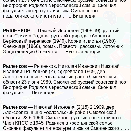
области 23 июня 1969, Смоленск) русский советский поэт.
Биография Родился в крестьянской семье. Окончил
факультет литературы и языка Смоленского
педагогического института… … Википедия
РЫЛЕНКОВ
— Николай Иванович (1909 69), русский
поэт. Стихи о Родине, русской природе; сборники
Берёзовый перелесок (1940), Корни и листья (1960),
Снежница (1968), поэмы. Повести, рассказы. Источник:
Энциклопедия Отечество … Русская история
Рыленков
— Рыленков, Николай Иванович Николай
Иванович Рыленков (2 (15) февраля 1909, дер.
Алексеевка, ныне Рославльский район Смоленской
области 23 июня 1969, Смоленск) русский советский поэт.
Биография Родился в крестьянской семье. Окончил
факультет … Википедия
Рыленков
— Николай Иванович [2(15).2.1909, дер.
Алексеевка, ныне Рославльский район Смоленской
области, 23.6.1969, Смоленск], русский советский поэт.
Члeн КПСС с 1945. Родился в крестьянской семье.
Окончил факультет литературы и языка Смоленского… …