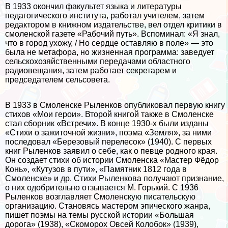
В 1933 окончил факультет языка и литературы
педагогического института, работал учителем, затем
редактором в книжном издательстве, вел отдел критики в
смоленской газете «Рабочий путь». Вспоминал: «Я знал,
что в город ухожу, / Но сердце оставляю в поле» — это
была не метафора, но жизненная программа: заведует
сельскохозяйственными передачами областного
радиовещания, затем работает секретарем и
председателем сельсовета.
В 1933 в Смоленске Рыленков опубликовал первую книгу
стихов «Мои герои». Второй книгой также в Смоленске
стал сборник «Встречи». В конце 1930-х были изданы
«Стихи о зажиточной жизни», поэма «Земля», за ними
последовал «Березовый перелесок» (1940). С первых
книг Рыленков заявил о себе, как о певце родного края.
Он создает стихи об истории Смоленска «Мастер Фёдор
Конь», «Кутузов в пути», «Памятник 1812 года в
Смоленске» и др. Стихи Рыленкова получают признание,
о них одобрительно отзывается М. Горький. С 1936
Рыленков возглавляет Смоленскую писательскую
организацию. Становясь мастером эпического жанра,
пишет поэмы на темы русской истории «Большая
дорога» (1938), «Скоморох Овсей Колобок» (1939),