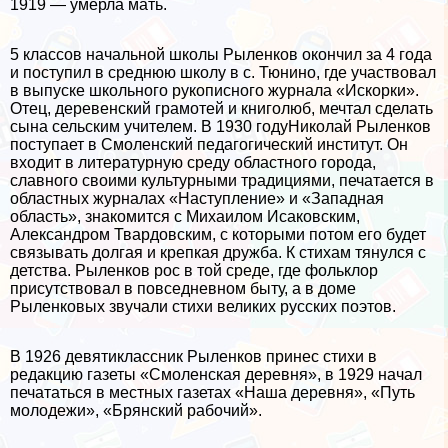
1919 — умерла мать.
5 классов начальной школы Рыленков окончил за 4 года
и поступил в среднюю школу в с. Тюнино, где участвовал
в выпуске школьного рукописного журнала «Искорки».
Отец, деревенский грамотей и книголюб, мечтал сделать
сына сельским учителем. В 1930 годуНиколай Рыленков
поступает в Смоленский педагогический институт. Он
входит в литературную среду областного города,
славного своими культурными традициями, печатается в
областных журналах «Наступление» и «Западная
область», знакомится с Михаилом Исаковским,
Александром Твардовским, с которыми потом его будет
связывать долгая и крепкая дружба. К стихам тянулся с
детства. Рыленков рос в той среде, где фольклор
присутствовал в повседневном быту, а в доме
Рыленковых звучали стихи великих русских поэтов.
В 1926 девятиклассник Рыленков принес стихи в
редакцию газеты «Смоленская деревня», в 1929 начал
печататься в местных газетах «Наша деревня», «Путь
молодежи», «Брянский рабочий».