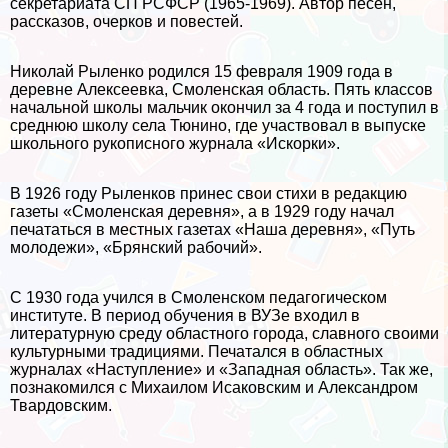
секретариата СП РСФСР (1965-1969). Автор песен,
рассказов, очерков и повестей.
Николай Рыленко родился 15 февраля 1909 года в
деревне Алексеевка, Смоленская область. Пять классов
начальной школы мальчик окончил за 4 года и поступил в
среднюю школу села Тюнино, где участвовал в выпуске
школьного рукописного журнала «Искорки».
В 1926 году Рыленков принес свои стихи в редакцию
газеты «Смоленская деревня», а в 1929 году начал
печататься в местных газетах «Наша деревня», «Путь
молодежи», «Брянский рабочий».
С 1930 года учился в Смоленском педагогическом
институте. В период обучения в ВУЗе входил в
литературную среду областного города, славного своими
культурными традициями. Печатался в областных
журналах «Наступление» и «Западная область». Так же,
познакомился с Михаилом Исаковским и Александром
Твардовским.