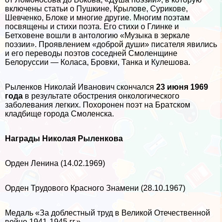
включены статьи о Пушкине, Крылове, Сурикове,
Шевченко, Блоке и многие другие. Многим поэтам
посвящены и стихи поэта. Его стихи о Глинке и
Бетховене вошли в антологию «Музыка в зеркале
поэзии». Проявлением «доброй души» писателя явились
и его переводы поэтов соседней Смоленщине
Белоруссии — Коласа, Бровки, Танка и Кулешова.
Рыленков Николай Иванович скончался
23 июня 1969
года
в результате обострения oнкoлoгического
заболевания легких. Похоронен поэт на Братском
кладбище города Смоленска.
Награды Николая Рыленкова
Орден Ленина (14.02.1969)
Орден Трудового Красного Знамени (28.10.1967)
Медаль «За доблестный труд в Великой Отечественной
войне 1941-1945 гг.»