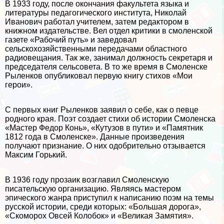
В 1933 году, после окончания факультета языка и
литературы педагогического института, Николай
Иванович работал учителем, затем редактором в
книжном издательстве. Вел отдел критики в смоленской
газете «Рабочий путь» и заведовал
сельскохозяйственными передачами областного
радиовещания. Так же, занимал должность секретаря и
председателя сельсовета. В то же время в Смоленске
Рыленков опубликовал первую книгу стихов «Мои
герои».
С первых книг Рыленков заявил о себе, как о певце
родного края. Поэт создает стихи об истории Смоленска
«Мастер Федор Конь», «Кутузов в пути» и «Памятник
1812 года в Смоленске». Данные произведения
получают признание. О них одобрительно отзывается
Максим Горький.
В 1936 году прозаик возглавил Смоленскую
писательскую организацию. Являясь мастером
эпического жанра приступил к написанию поэм на темы
русской истории, среди которых: «Большая дорога»,
«Скоморох Овсей Колобок» и «Великая Замятия».