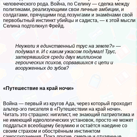
человеческого рода. Война, по Селину — сделка между
политиками, реализующими свои личные амбиции, и
солдатами, прячущими под лозунгами и знамёнами свой
первобытный инстинкт убийцы и садиста, — к этой мысли
Селина подтолкнул Фрейд.
Неужели я единственный трус на земле?» —
подумал я. И с каким ужасом подумал! Трус,
затерявшийся среди двух миллионов
героических психов, сорвавшихся с цепи и
вооруженных до зубов?
«Путешествие на край ночи»
Война — первый из кругов Ада, через который проходит
альтер-эго писателя в «Путешествии на край ночи».
Читать это страшно: нигилист, не знающий патриотизма и
не имеющий идеологических установок, просто не может
поддаться всеобщему безумию и остаётся наедине со
своим страхом и обострённым инстинктом
самосохранения. Пока другие, смелые и отчаянные,