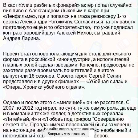
В каст «Улиц разбитых фонарей» актер попал случайно:
пил пиво с Александром Лыковым в кафе при
«Ленфильме», где и попался на глаза режиссеру 1-го
сезона Александру Рогожкину. Согласиться на эту работу
подтолкнуло еще и то обстоятельство, что уже подписал
контpaкт хороший друг Алексей Нилов, сыгравший
Андрея Ларина.
Проект стал основополагающим для столь длительного
формата в российской киноиндустрии, а исполнителей
главных ролей сделал звездами. Конечно, продюсеры не
захотели разочаровывать почитателей и в итоге
выпустили 16 сезонов. Своего героя Сергeй Селин
представлял и в других фильмах — «Убойная сила» и
«Опера. Хроники убойного отдела».
Однако и после этого с «милицией» он не расстался. С
2007 по 2012 год играл, по сути, ту же самую роль, да еще
и в компании тех же коллег, в детективных сериалах
«Литейный, 4» и «Любовь под грифом “Совершенно
секретно”». Правда, имена персонажей были заменены
На сайте используются cookies
на настоящие имена актеров — довольно необычный и
Закрыть эту плашку
неожиданный ход сценаристов и режиссеров.