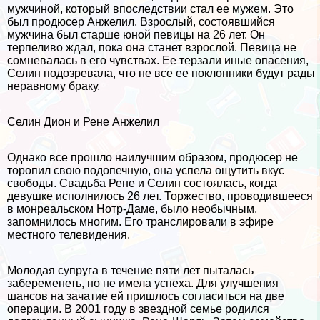
мужчиной, который впоследствии стал ее мужем. Это
был продюсер Анжелил. Взрослый, состоявшийся
мужчина был старше юной певицы на 26 лет. Он
терпеливо ждал, пока она станет взрослой. Певица не
сомневалась в его чувствах. Ее терзали иные опасения,
Селин подозревала, что не все ее поклонники будут рады
неравному бpaку.
Селин Дион и Рене Анжелил
Однако все прошло наилучшим образом, продюсер не
торопил свою подопечную, она успела ощутить вкус
свободы. Свадьба Рене и Селин состоялась, когда
дeвyшке исполнилось 26 лет. Торжество, проводившееся
в монреальском Нотр-Даме, было необычным,
запомнилось многим. Его трaнcлировали в эфире
местного телевидения.
Молодая супруга в течение пяти лет пыталась
забеременеть, но не имела успеха. Для улучшения
шансов на зачатие ей пришлось согласиться на две
операции. В 2001 году в звездной семье родился