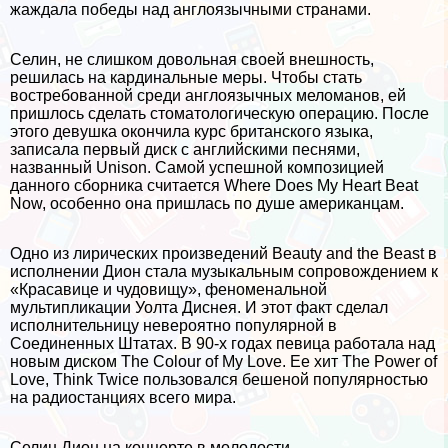
жаждала победы над англоязычными странами.
Селин, не слишком довольная своей внешность,
решилась на кардинальные меры. Чтобы стать
востребованной среди англоязычных меломанов, ей
пришлось сделать стоматологическую операцию. После
этого дeвyшка окончила курс британского языка,
записала первый диск с английскими песнями,
названный Unison. Самой успешной композицией
данного сборника считается Where Does My Heart Beat
Now, особенно она пришлась по душе американцам.
Одно из лирических произведений Beauty and the Beast в
исполнении Дион стала музыкальным сопровождением к
«Красавице и чудовищу», феноменальной
мультипликации Уолта Диснея. И этот факт сделал
исполнительницу невероятно популярной в
Соединенных Штатах. В 90-х годах певица работала над
новым диском The Colour of My Love. Ее хит The Power of
Love, Think Twice пользовался бешеной популярностью
на радиостанциях всего мира.
Селин Дион на концерте в молодости