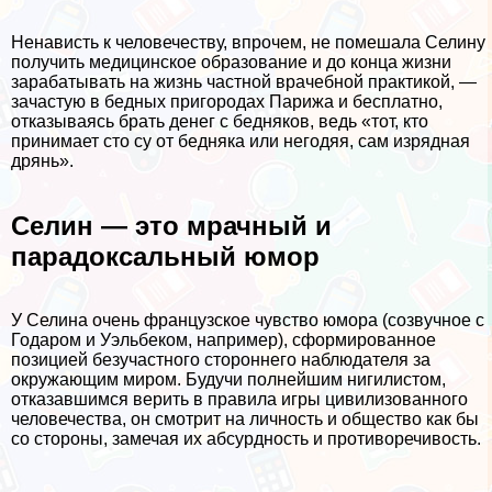
Ненависть к человечеству, впрочем, не помешала Селину
получить медицинское образование и до конца жизни
заpaбатывать на жизнь частной врачебной пpaктикой, —
зачастую в бедных пригородах Парижа и бесплатно,
отказываясь брать денег с бедняков, ведь «тот, кто
принимает сто су от бедняка или негодяя, сам изрядная
дрянь».
Селин — это мрачный и
парадоксальный юмор
У Селина очень французское чувство юмора (созвучное с
Годаром и Уэльбеком, например), сформированное
позицией безучастного стороннего наблюдателя за
окружающим миром. Будучи полнейшим нигилистом,
отказавшимся верить в правила игры цивилизованного
человечества, он смотрит на личность и общество как бы
со стороны, замечая их абсурдность и противоречивость.