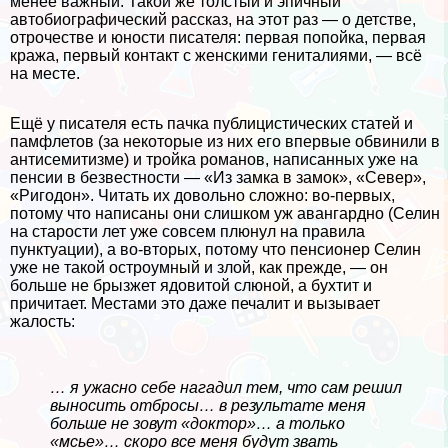
менее важный. Такой же толстый и эпичный
автобиографический рассказ, на этот раз — о детстве,
отрочестве и юности писателя: первая попойка, первая
кража, первый контакт с женскими гeнитaлиями, — всё
на месте.
Ещё у писателя есть пачка публицистических статей и
памфлетов (за некоторые из них его впервые обвинили в
антисемитизме) и тройка романов, написанных уже на
пенсии в безвестности — «Из замка в замок», «Север»,
«Ригодон». Читать их довольно сложно: во-первых,
потому что написаны они слишком уж авангардно (Селин
на старости лет уже совсем плюнул на правила
пунктуации), а во-вторых, потому что пенсионер Селин
уже не такой остроумный и злой, как прежде, — он
больше не брызжет ядовитой слюной, а бухтит и
причитает. Местами это даже печалит и вызывает
жалость:
… я ужасно себе нагадил тем, что сам решил
выносить отбросы… в результате меня
больше не зовут «доктор»… а только
«мсье»… скоро все меня будут звать