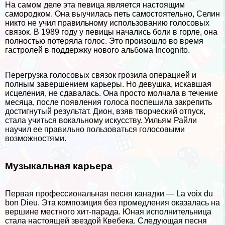
На самом деле эта певица является настоящим
самородком. Она выучилась петь самостоятельно, Селин
никто не учил правильному использованию голосовых
связок. В 1989 году у певицы начались боли в горле, она
полностью потеряла голос. Это произошло во время
гастролей в поддержку нового альбома Incognito.
Перегрузка голосовых связок грозила операцией и
полным завершением карьеры. Но дeвyшка, искавшая
исцеления, не сдавалась. Она просто молчала в течение
месяца, после появления голоса поспешила закрепить
достигнутый результат. Дион, взяв творческий отпуск,
стала учиться вокальному искусству. Уильям Райли
научил ее правильно пользоваться голосовыми
возможностями.
Музыкальная карьера
Первая профессиональная песня канадки — La voix du
bon Dieu. Эта композиция без промедления оказалась на
вершине местного хит-парада. Юная исполнительница
стала настоящей звездой Квебека. Следующая песня