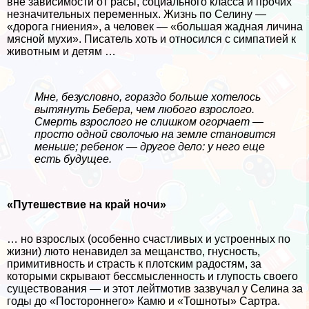
вне зависимости от расы, социального класса и прочих
незначительных переменных. Жизнь по Селину —
«дорога гниения», а человек — «большая жадная личина
мясной мухи». Писатель хоть и относился с симпатией к
животным и детям …
Мне, безусловно, гораздо больше хотелось
вытянуть Бебера, чем любого взрослого.
Cмepть взрослого не слишком огорчает —
просто одной сволочью на земле становится
меньше; ребенок — другое дело: у него еще
есть будущее.
«Путешествие на край ночи»
… но взрослых (особенно счастливых и устроенных по
жизни) люто ненавидел за мещанство, гнусность,
примитивность и страсть к плотским радостям, за
которыми скрывают бессмысленность и глупость своего
существования — и этот лейтмотив зазвучал у Селина за
годы до «Постороннего» Камю и «Тошноты» Сартра.