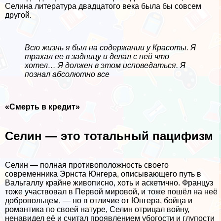
Селина литература двадцатого века была бы совсем
другой.
Всю жизнь я был на содержании у Красоты. Я
тpaxaл ее в задницу и делал с ней что
хотел… Я должен в этом исповедаться. Я
познал абсолютно все
«Cмepть в кредит»
Селин — это тотальный пацифизм
Селин — полная противоположность своего
современника Эрнста Юнгера, описывающего путь в
Вальгаллу крайне живописно, хоть и аскетично. Француз
тоже участвовал в Первой мировой, и тоже пошёл на неё
добровольцем, — но в отличие от Юнгера, бойца и
романтика по своей натуре, Селин отрицал войну,
ненавидел её и считал проявлением убогости и глупости