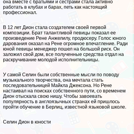
она вместе с братьями и сестрами стала активно
работать в клубах и барах, петь как настоящий
профессионал.
В 12 лет Дион стала создателем своей первой
композиции. Брат талантливой певицы показал ее
произведение Рене Анжелилу, продюсеру. Голос юного
дарования оказал на Рене огромное впечатление. Ради
юной певицы менеджер пошел на большой риск. Он
заложил свой дом, все полученные средства отдал на
раскручивание молодой исполнительницы.
У самой Селин были собственные мысли по поводу
музыкального творчества, она мечтала стать
последовательницей Майкла Джексона. Но Рене
настаивал на поисках собственного пути, со временем
Дион отыскала свою нишу. Чтобы завоевать
популярность в англоязычных странах ей пришлось
пройти обучение в Берлиц, известной языковой школе.
Селин Дион в юности