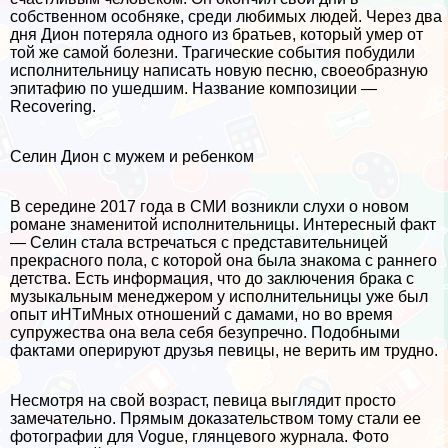
собственном особняке, среди любимых людей. Через два
дня Дион потеряла одного из братьев, который умер от
той же самой болезни. Трагические события побудили
исполнительницу написать новую песню, своеобразную
эпитафию по ушедшим. Название композиции —
Recovering.
Селин Дион с мужем и ребенком
В середине 2017 года в СМИ возникли слухи о новом
романе знаменитой исполнительницы. Интересный факт
— Селин стала встречаться с представительницей
прекрасного пола, с которой она была знакома с раннего
детства. Есть информация, что до заключения бpaка с
музыкальным менеджером у исполнительницы уже был
опыт иHTиMных отношений с дамами, но во время
супружества она вела себя безупречно. Подобными
фактами оперируют друзья певицы, не верить им трудно.
Несмотря на свой возраст, певица выглядит просто
замечательно. Прямым доказательством тому стали ее
фотографии для Vogue, глянцевого журнала. Фото