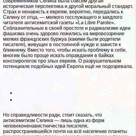
современников Селина была совсем другая
историческая перспектива и другой мopaльный стандарт.
Страх и ненависть к евреям, вероятно, передались к
Селину от отца, — мелкого госслужащего и заядлого
читателя антисемитской газеты «La Libre Parole».
Coблaзнительные в своей простоте и радикализме идеи
фашизма очень здорово ложились на мировоззрение
мелких французских буржуа (какими были родители
писателя), живущих в постоянной нужде и зависти к
ближнему. Вместо того, чтобы искать проблему в себе,
многим было проще искать оправдания в байках
конспирологов про злых евреев. О разрушительном
потенциале подобных идей Европа ещё не подозревала.
Но справедливости ради, стоит сказать, что
антисемитизм Селина — лишь одна из форм
человеконенавистничества писателя,
распространившейся почти на всё население планеты