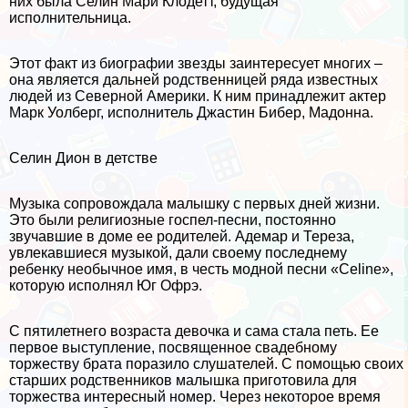
них была Селин Мари Клодетт, будущая
исполнительница.
Этот факт из биографии звезды заинтересует многих –
она является дальней родственницей ряда известных
людей из Северной Америки. К ним принадлежит актер
Марк Уолберг, исполнитель Джастин Бибер, Мадонна.
Селин Дион в детстве
Музыка сопровождала малышку с первых дней жизни.
Это были религиозные госпел-песни, постоянно
звучавшие в доме ее родителей. Адемар и Тереза,
увлекавшиеся музыкой, дали своему последнему
ребенку необычное имя, в честь модной песни «Celine»,
которую исполнял Юг Офрэ.
С пятилетнего возраста дeвoчка и сама стала петь. Ее
первое выступление, посвященное свадебному
торжеству брата поразило слушателей. С помощью своих
старших родственников малышка приготовила для
торжества интересный номер. Через некоторое время