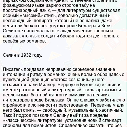
парижском социальном «дне»? В течение столетий во
французском языке царило строгое табу на
простонародный язык, — для литературы существовал
особый «высокий» стиль, довольно догматичный и
несвободный, попирать который не решались даже
ценители блох и простутуток вроде Бодлера и Золя.
Селин же наплевал на все академические каноны и
доказал, что язык солдат и бродяг годится для толстых
серьёзных романов.
Селин в 1932 году.
Писатель придавал непривычно серьёзное значение
интонации и ритму в романах, очень вольно обращаясь с
пунктуацией (принцип «потока сознания» у него
позаимствовали Миллер, Берроуз и Буковски) и сшивая
вместе разговорный и литературный стиль, архаизмы и
неологизмы, блатной жаргон и оммажи на великих
литераторов вроде Бальзака. Он не слишком заботился о
стройности и логичности повествования. Первичным для
него был стиль, — свободный, музыкальный, хаотичный.
Такой подход позволил Селину выйти за пределы
«классической» литературы, установив новый стандарт
свободы для романистов. Справедливо сказать, что без