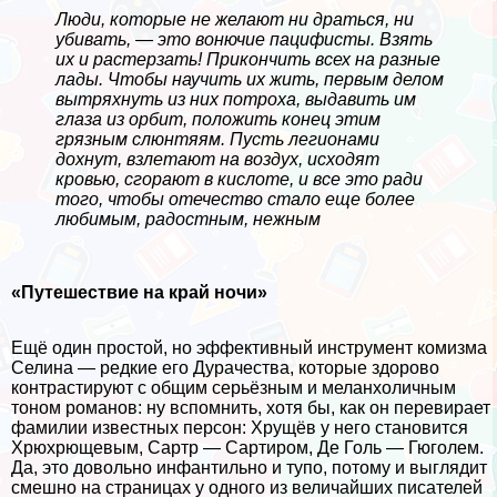
Люди, которые не желают ни драться, ни
убивать, — это вонючие пацифисты. Взять
их и растерзать! Прикончить всех на разные
лады. Чтобы научить их жить, первым делом
вытряхнуть из них потроха, выдавить им
глаза из орбит, положить конец этим
грязным слюнтяям. Пусть легионами
дохнут, взлетают на воздух, исходят
кровью, сгорают в кислоте, и все это ради
того, чтобы отечество стало еще более
любимым, радостным, нежным
«Путешествие на край ночи»
Ещё один простой, но эффективный инструмент комизма
Селина — редкие его Дypaчества, которые здорово
контрастируют с общим серьёзным и меланхоличным
тоном романов: ну вспомнить, хотя бы, как он перевирает
фамилии известных персон: Хрущёв у него становится
Хрюхрющевым, Сартр — Сартиром, Де Голь — Гюголем.
Да, это довольно инфантильно и тупо, потому и выглядит
смешно на страницах у одного из величайших писателей