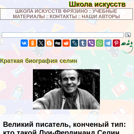
Школа искусств
ШКОЛА ИСКУССТВ ФРЯЗИНО
::
УЧЕБНЫЕ
МАТЕРИАЛЫ
::
КОНТАКТЫ
::
НАШИ АВТОРЫ
Краткая биография селин
Великий писатель, конченый тип:
кто такой Луи-Фердинанд Селин