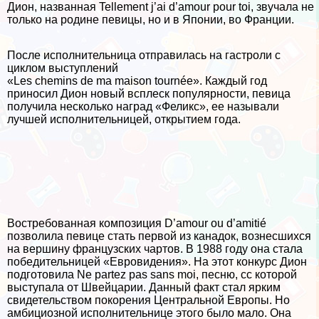
Дион, названная Tellement j’ai d’amour pour toi, звучала не
только на родине певицы, но и в Японии, во Франции.
После исполнительница отправилась на гастроли с
циклом выступлений
«Les chemins de ma maison tournée». Каждый год
приносил Дион новый всплеск популярности, певица
получила несколько наград «Феликс», ее называли
лучшей исполнительницей, открытием года.
Востребованная композиция D’amour ou d’amitié
позволила певице стать первой из канадок, вознесшихся
на вершину французских чартов. В 1988 году она стала
победительницей «Евровидения». На этот конкурс Дион
подготовила Ne partez pas sans moi, песню, сс которой
выступала от Швейцарии. Данный факт стал ярким
свидетельством покорения Центральной Европы. Но
амбициозной исполнительнице этого было мало. Она