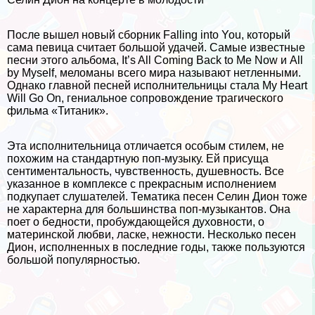
После вышел новый сборник Falling into You, который
сама певица считает большой удачей. Самые известные
песни этого альбома, It’s All Coming Back to Me Now и All
by Myself, меломаны всего мира называют нетленными.
Однако главной песней исполнительницы стала My Heart
Will Go On, гениальное сопровождение трагического
фильма «Титаник».
Эта исполнительница отличается особым стилем, не
похожим на стандартную поп-музыку. Ей присуща
сентиментальность, чувственность, душевность. Все
указанное в комплексе с прекрасным исполнением
подкупает слушателей. Тематика песен Селин Дион тоже
не хаpaктерна для большинства поп-музыкантов. Она
поет о бедности, пробуждающейся духовности, о
материнской любви, ласке, нежности. Несколько песен
Дион, исполненных в последние годы, также пользуются
большой популярностью.