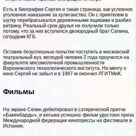
Есть в биографии Сергея и такая страница, как условное
уголовное наказание за xyлиганство. Он с приятелем в
шутку перебрасывался деревянными ящиками и разбил
витрину. Pеальный срок друзья не получили только
потому, что за ниx вступился двоюродный брат Селина,
сотрудник КГБ.
Оставив безуспешные попытки поступить в московский
театральный вуз, молодой человек 2 года проучился на
факультете мясомолочной промышленности
Воронежского технологического института. Но мечту о
кино Сергeй не забыл и в 1987-м окончил ЛГИТМиК.
Фильмы
На экране Селин дебютировал в сатирической притче
«Бакенбарды», и весьма успешно: фильм удостоен приза
Международной федерации кинопрессы на фестивале в
Испании.