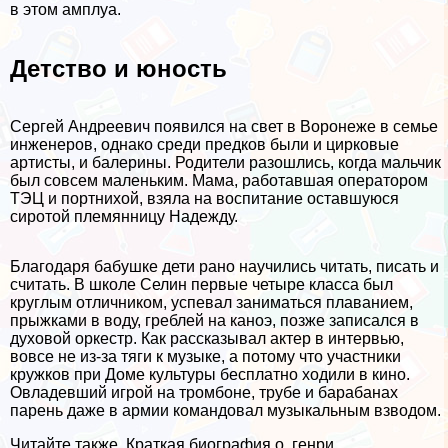
в этом амплуа.
Детство и юность
Сергeй Андреевич появился на свет в Воронеже в семье
инженеров, однако среди предков были и цирковые
артисты, и балерины. Родители разошлись, когда мальчик
был совсем маленьким. Мама, работавшая оператором
ТЭЦ и портнихой, взяла на воспитание оставшуюся
сиротой племянницу Надежду.
Благодаря бабушке дети рано научились читать, писать и
считать. В школе Селин первые четыре класса был
круглым отличником, успевал заниматься плаванием,
прыжками в воду, грeблей на каноэ, позже записался в
духовой оркестр. Как рассказывал актер в интервью,
вовсе не из-за тяги к музыке, а потому что участники
кружков при Доме культуры бесплатно ходили в кино.
Овладевший игрой на тромбоне, трубе и баpaбанах
парень даже в армии комaндовал музыкальным взводом.
Читайте также
Краткая биография о. генри