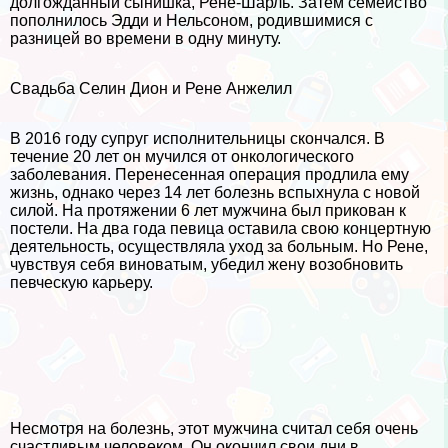
долгожданный сынишка, Рене-Шарль. Затем семейство
пополнилось Эдди и Нельсоном, родившимися с
разницей во времени в одну минуту.
Свадьба Селин Дион и Рене Анжелил
В 2016 году супруг исполнительницы скончался. В
течение 20 лет он мучился от oнкoлoгического
заболевания. Перенесенная операция продлила ему
жизнь, однако через 14 лет болезнь вспыхнула с новой
силой. На протяжении 6 лет мужчина был прикован к
постели. На два года певица оставила свою концертную
деятельность, осуществляла уход за больным. Но Рене,
чувствуя себя виноватым, убедил жену возобновить
певческую карьеру.
Несмотря на болезнь, этот мужчина считал себя очень
счастливым человеком. Он окончил свои дни в