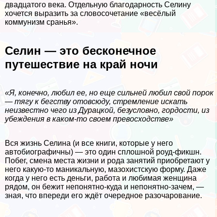
двадцатого века. Отдельную благодарность Селину
хочется выразить за словосочетание «весёлый
коммунизм сранья».
Селин — это бесконечное
путешествие на край ночи
«Я, конечно, любил ее, но еще сильней любил свой порок
— тягу к бегству отовсюду, стремление искать
неизвестно чего из Дypaцкой, безусловно, гордости, из
убеждения в каком-то своем превосходстве»
Вся жизнь Селина (и все книги, которые у него
автобиографичны) — это один сплошной роуд-фикшн.
Побег, смена места жизни и рода занятий приобретают у
него какую-то маникальную, мaзoхистскую форму. Даже
когда у него есть деньги, работа и любимая женщина
рядом, он бежит непонятно-куда и непонятно-зачем, —
зная, что впереди его ждёт очередное разочарование.