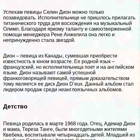
Успехам певицы Селин Дион можно только
позавидовать. Исполнительнице не пришлось прилагать
титанического труда для восхождения на музыкальный
Олимп. Благодаря яркому таланту и самоотверженной
помощи менеджера Рене Анжелила она легко и
непринужденно стала звездой.
Дион – певица из Канады, сумевшая приобрести
известность в юном возрасте. Ее родной язык –
французский, но исполнительница поет и на английском
языке. Дион называют самой успешной
франкоговорящей певицей, прямым доказательством
тому является ее диск Дион D’eux. Данный альбом стал
лидером продаж среди неанглоязычных альбомов.
Детство
Певица родилась в марте 1968 года. Отец, Адемар Дион
и мама, Тереза Танге, были многодетными жителями
Квебека, воспитывали четырнадцать детей. Младшей из