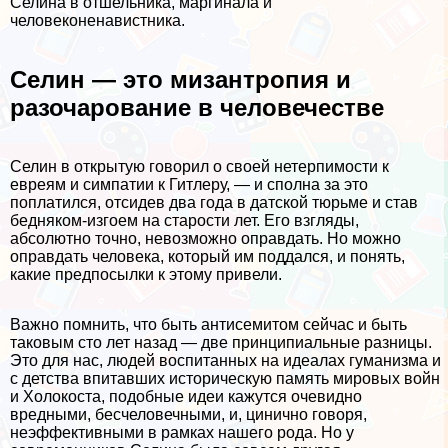
Селина в отшельника, маргинала и
человеконенавистника.
Селин — это мизантропия и
разочарование в человечестве
Селин в открытую говорил о своей нетерпимости к
евреям и симпатии к Гитлеру, — и сполна за это
поплатился, отсидев два года в датской тюрьме и став
бедняком-изгоем на старости лет. Его взгляды,
абсолютно точно, невозможно оправдать. Но можно
оправдать человека, который им поддался, и понять,
какие предпосылки к этому привели.
Важно помнить, что быть антисемитом сейчас и быть
таковым сто лет назад — две принципиальные разницы.
Это для нас, людей воспитанных на идеалах гуманизма и
с детства впитавших историческую память мировых войн
и Холокоста, подобные идеи кажутся очевидно
вредными, бесчеловечными, и, цинично говоря,
неэффективными в рамках нашего рода. Но у