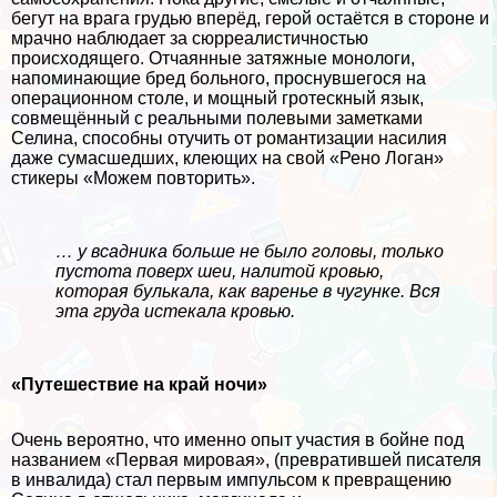
бегут на врага гpyдью вперёд, герой остаётся в стороне и
мрачно наблюдает за сюрреалистичностью
происходящего. Отчаянные затяжные монологи,
напоминающие бред больного, проснувшегося на
операционном столе, и мощный гротескный язык,
совмещённый с реальными полевыми заметками
Селина, способны отучить от романтизации насилия
даже cyмacшедших, клеющих на свой «Рено Логан»
стикеры «Можем повторить».
… у всадника больше не было головы, только
пустота поверх шеи, налитой кровью,
которая булькала, как варенье в чугунке. Вся
эта груда истекала кровью.
«Путешествие на край ночи»
Очень вероятно, что именно опыт участия в бойне под
названием «Первая мировая», (превратившей писателя
в инвалида) стал первым импульсом к превращению