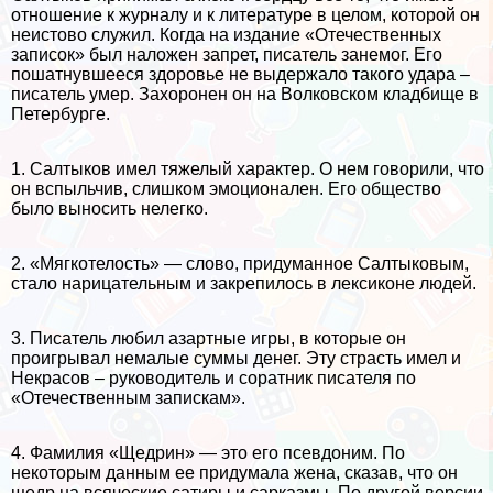
отношение к журналу и к литературе в целом, которой он
неистово служил. Когда на издание «Отечественных
записок» был наложен запрет, писатель занемог. Его
пошатнувшееся здоровье не выдержало такого удара –
писатель умер. Захоронен он на Волковском кладбище в
Петербурге.
1. Салтыков имел тяжелый хаpaктер. О нем говорили, что
он вспыльчив, слишком эмоционален. Его общество
было выносить нелегко.
2. «Мягкотелость» — слово, придуманное Салтыковым,
стало нарицательным и закрепилось в лексиконе людей.
3. Писатель любил азapтные игры, в которые он
проигрывал немалые суммы денег. Эту страсть имел и
Некрасов – руководитель и соратник писателя по
«Отечественным запискам».
4. Фамилия «Щедрин» — это его псевдоним. По
некоторым данным ее придумала жена, сказав, что он
щедр на всяческие сатиры и сарказмы. По другой версии,