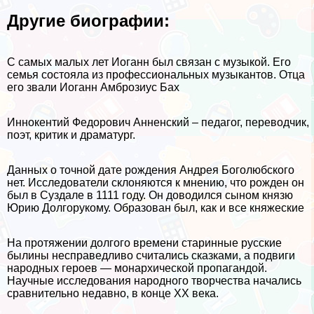
Другие биографии:
С самых малых лет Иоганн был связан с музыкой. Его
семья состояла из профессиональных музыкантов. Отца
его звали Иоганн Амброзиус Бах
Иннокентий Федорович Анненский – педагог, переводчик,
поэт, критик и драматург.
Данных о точной дате рождения Андрея Боголюбского
нет. Исследователи склоняются к мнению, что рожден он
был в Суздале в 1111 году. Он доводился сыном князю
Юрию Долгорукому. Образован был, как и все княжеские
На протяжении долгого времени старинные русские
былины несправедливо считались сказками, а подвиги
народных героев — монархической пропагандой.
Научные исследования народного творчества начались
сравнительно недавно, в конце XX века.