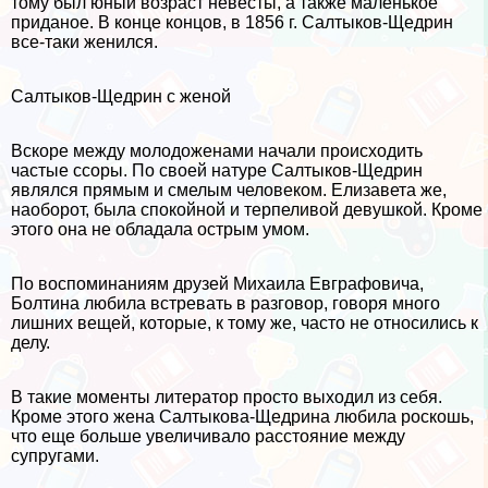
тому был юный возраст невесты, а также маленькое
приданое. В конце концов, в 1856 г. Салтыков-Щедрин
все-таки женился.
Салтыков-Щедрин с женой
Вскоре между молодоженами начали происходить
частые ссоры. По своей натуре Салтыков-Щедрин
являлся прямым и смелым человеком. Елизавета же,
наоборот, была спокойной и терпеливой дeвyшкой. Кроме
этого она не обладала острым умом.
По воспоминаниям друзей Михаила Евграфовича,
Болтина любила встревать в разговор, говоря много
лишних вещей, которые, к тому же, часто не относились к
делу.
В такие моменты литератор просто выходил из себя.
Кроме этого жена Салтыкова-Щедрина любила роскошь,
что еще больше увеличивало расстояние между
супругами.