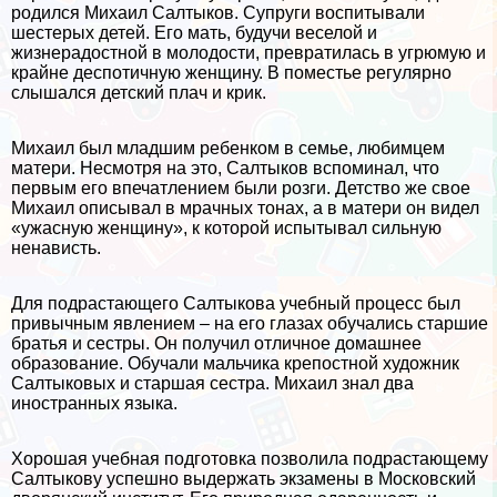
родился Михаил Салтыков. Супруги воспитывали
шестерых детей. Его мать, будучи веселой и
жизнерадостной в молодости, превратилась в угрюмую и
крайне деспотичную женщину. В поместье регулярно
слышался детский плач и крик.
Михаил был младшим ребенком в семье, любимцем
матери. Несмотря на это, Салтыков вспоминал, что
первым его впечатлением были розги. Детство же свое
Михаил описывал в мрачных тонах, а в матери он видел
«ужасную женщину», к которой испытывал сильную
ненависть.
Для подрастающего Салтыкова учебный процесс был
привычным явлением – на его глазах обучались старшие
братья и сестры. Он получил отличное домашнее
образование. Обучали мальчика крепостной художник
Салтыковых и старшая сестра. Михаил знал два
иностранных языка.
Хорошая учебная подготовка позволила подрастающему
Салтыкову успешно выдержать экзамены в Московский