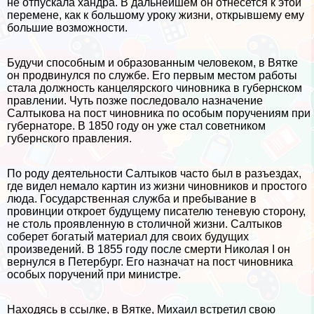
не отпускала хандра. В дальнейшем он отнесется к этой
перемене, как к большому уроку жизни, открывшему ему
большие возможности.
Будучи способным и образованным человеком, в Вятке
он продвинулся по службе. Его первым местом работы
стала должность канцелярского чиновника в губернском
правлении. Чуть позже последовало назначение
Салтыкова на пост чиновника по особым поручениям при
губернаторе. В 1850 году он уже стал советником
губернского правления.
По роду деятельности Салтыков часто был в разъездах,
где видел немало картин из жизни чиновников и простого
люда. Государственная служба и пребывание в
провинции откроет будущему писателю теневую сторону,
не столь проявленную в столичной жизни. Салтыков
соберет богатый материал для своих будущих
произведений. В 1855 году после cмepти Николая I он
вернулся в Петербург. Его назначат на пост чиновника
особых поручений при министре.
Находясь в ссылке, в Вятке, Михаил встретил свою