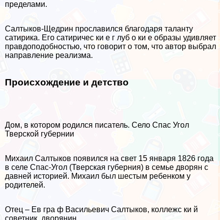
пределами.
Салтыков-Щедрин прославился благодаря таланту
сатирика. Его сатиричес ки е г луб о ки е образы удивляет
правдоподобностью, что говорит о том, что автор выбрал
направление реализма.
Происхождение и детство
Дом, в котором родился писатель. Село Спас Угол
Тверской губернии
Михаил Салтыков появился на свет 15 января 1826 года
в селе Спас-Угол (Тверская губерния) в семье дворян с
давней историей. Михаил был шестым ребенком у
родителей.
Отец – Ев гра ф Васильевич Салтыков, коллежс ки й
советник, дворянин.