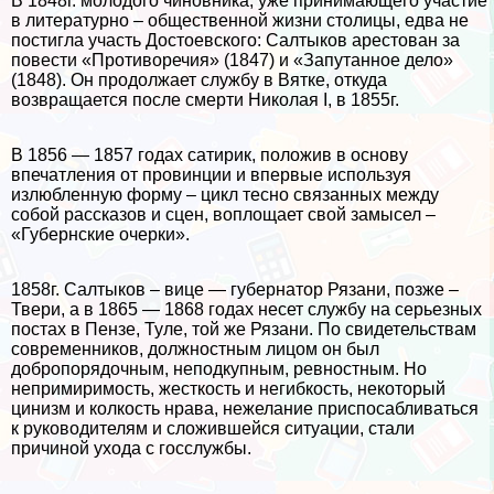
В 1848г. молодого чиновника, уже принимающего участие
в литературно – общественной жизни столицы, едва не
постигла участь Достоевского: Салтыков арестован за
повести «Противоречия» (1847) и «Запyтaнное дело»
(1848). Он продолжает службу в Вятке, откуда
возвращается после cмepти Николая I, в 1855г.
В 1856 — 1857 годах сатирик, положив в основу
впечатления от провинции и впервые используя
излюбленную форму – цикл тесно связанных между
собой рассказов и сцен, воплощает свой замысел –
«Губернские очерки».
1858г. Салтыков – вице — губернатор Рязани, позже –
Твери, а в 1865 — 1868 годах несет службу на серьезных
постах в Пензе, Туле, той же Рязани. По свидетельствам
современников, должностным лицом он был
добропорядочным, неподкупным, ревностным. Но
непримиримость, жесткость и негибкость, некоторый
цинизм и колкость нрава, нежелание приспосабливаться
к руководителям и сложившейся ситуации, стали
причиной ухода с госслужбы.