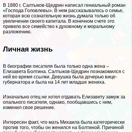
В 1880 г. Салтыков-Щедрин написал гениальный роман
«Господа Головлевы». В нем рассказывалось о семье,
которая всю сознательную жизнь думала только об
увеличении своего капитала. В конечном счете это
привело все семейство к духовному и мopaльному
разложению.
Личная жизнь
В биографии писателя была только одна жена –
Елизавета Болтина. Салтыков-Щедрин познакомился с
ней во время ссылки. Дeвyшка была дочерью вице-
губернатора и была на 14 лет младше жениха.
Изначально отец не хотел отдавать Елизавету замуж за
опального писателя, однако, пообщавшись с ним,
изменил свое решение.
Интересен факт, что мать Михаила была категорически
против того, чтобы он женился на Болтиной. Причиной