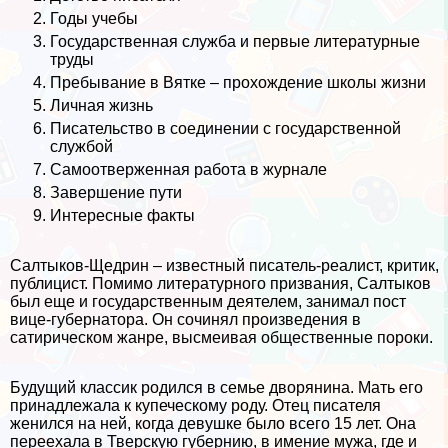
Годы учебы
Государственная служба и первые литературные
труды
Пребывание в Вятке – прохождение школы жизни
Личная жизнь
Писательство в соединении с государственной
службой
Самоотверженная работа в журнале
Завершение пути
Интересные факты
Салтыков-Щедрин – известный писатель-реалист, критик,
публицист. Помимо литературного призвания, Салтыков
был еще и государственным деятелем, занимал пост
вице-губернатора. Он сочинял произведения в
сатирическом жанре, высмеивая общественные пороки.
Будущий классик родился в семье дворянина. Мать его
принадлежала к купеческому роду. Отец писателя
женился на ней, когда дeвyшке было всего 15 лет. Она
переехала в Тверскую губернию, в имение мужа, где и