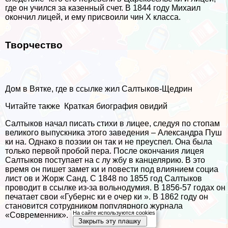
где он учился за казенный счет. В 1844 году Михаил
окончил лицей, и ему присвоили чин X класса.
Творчество
Дом в Вятке, где в ссылке жил Салтыков-Щедрин
Читайте также
Краткая биография овидий
Салтыков начал писать стихи в лицее, следуя по стопам
великого выпускника этого заведения – Александра Пуш
ки на. Однако в поэзии он так и не преуспел. Она была
только первой пробой пера. После окончания лицея
Салтыков поступает на с лу жбу в канцелярию. В это
время он пишет замет ки и повести под влиянием социа
лист ов и Жорж Санд. С 1848 по 1855 год Салтыков
проводит в ссылке из-за вольнодумия. В 1856-57 годах он
печатает свои «Губернс ки е очер ки ». В 1862 году он
становится сотрудником популярного журнала
На сайте используются cookies
«Современник».
Закрыть эту плашку