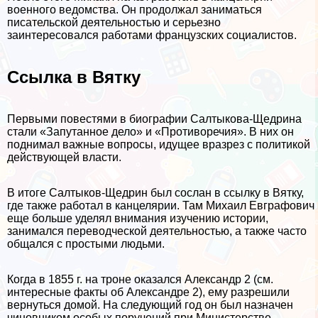
военного ведомства. Он продолжал заниматься
писательской деятельностью и серьезно
заинтересовался работами французских социалистов.
Ссылка в Вятку
Первыми повестями в биографии Салтыкова-Щедрина
стали «Запyтaнное дело» и «Противоречия». В них он
поднимал важные вопросы, идущее вразрез с политикой
действующей власти.
В итоге Салтыков-Щедрин был сослан в ссылку в Вятку,
где также работал в канцелярии. Там Михаил Евграфович
еще больше уделял внимания изучению истории,
занимался переводческой деятельностью, а также часто
общался с простыми людьми.
Когда в 1855 г. на троне оказался Александр 2 (см.
интересные факты об Александре 2), ему разрешили
вернуться домой. На следующий год он был назначен
чиновником особых поручений при Министерстве