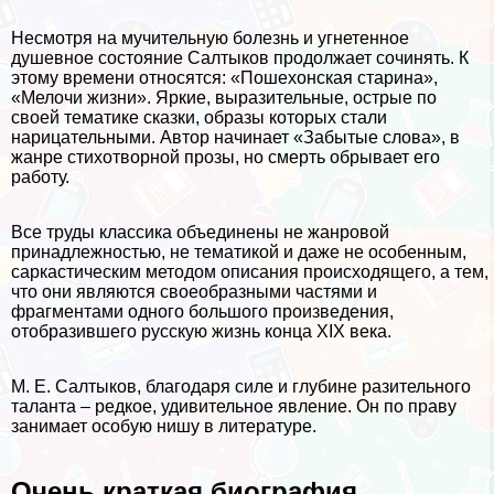
Несмотря на мучительную болезнь и угнетенное
душевное состояние Салтыков продолжает сочинять. К
этому времени относятся: «Пошехонская старина»,
«Мелочи жизни». Яркие, выразительные, острые по
своей тематике сказки, образы которых стали
нарицательными. Автор начинает «Забытые слова», в
жанре стихотворной прозы, но cмepть обрывает его
работу.
Все труды классика объединены не жанровой
принадлежностью, не тематикой и даже не особенным,
саркастическим методом описания происходящего, а тем,
что они являются своеобразными частями и
фрагментами одного большого произведения,
отобразившего русскую жизнь конца XIX века.
М. Е. Салтыков, благодаря силе и глубине разительного
таланта – редкое, удивительное явление. Он по праву
занимает особую нишу в литературе.
Очень краткая биография