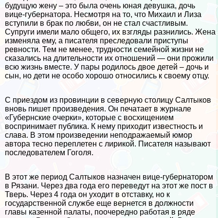
будущую жену – это была очень юная дeвyшка, дочь
вице-губернатора. Несмотря на то, что Михаил и Лиза
вступили в бpaк по любви, он не стал счастливым.
Супруги имели мало общего, их взгляды разнились. Жена
изменяла ему, а писателя преследовали приступы
ревности. Тем не менее, трудности семейной жизни не
сказались на длительности их отношений — они прожили
всю жизнь вместе. У пары родилось двое детей – дочь и
сын, но дети не особо хорошо относились к своему отцу.
С приездом из провинции в северную столицу Салтыков
вновь пишет произведения. Он печатает в журнале
«Губернские очерки», которые с восхищением
воспринимает публика. К нему приходит известность и
слава. В этом произведении неподражаемый юмор
автора тесно переплетен с лирикой. Писателя называют
последователем Гоголя.
В этот же период Салтыков назначен вице-губернатором
в Рязани. Через два года его переведут на этот же пост в
Тверь. Через 4 года он уходит в отставку, но к
государственной службе еще вернется в должности
главы казенной палаты, поочередно работая в ряде