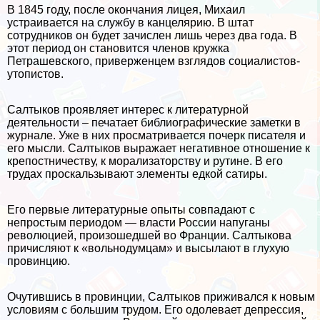
В 1845 году, после окончания лицея, Михаил
устраивается на службу в канцелярию. В штат
сотрудников он будет зачислен лишь через два года. В
этот период он становится члeнов кружка
Петрашевского, приверженцем взглядов социалистов-
утопистов.
Салтыков проявляет интерес к литературной
деятельности – печатает библиографические заметки в
журнале. Уже в них просматривается почерк писателя и
его мысли. Салтыков выражает негативное отношение к
крепостничеству, к морализаторству и рутине. В его
трудах проскальзывают элементы едкой сатиры.
Его первые литературные опыты совпадают с
непростым периодом — власти России напуганы
революцией, произошедшей во Франции. Салтыкова
причисляют к «вольнодумцам» и высылают в глухую
провинцию.
Очутившись в провинции, Салтыков приживался к новым
условиям с большим трудом. Его одолевает депрессия,