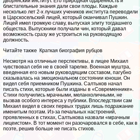
дворянский институт. Его природная одаренность и
блистательные знания дали свои плоды. Каждые
несколько лет 2-х лучших учеников института переводили
в Царскосельский лицей, который оканчивал Пушкин.
Лицей имел громкую славу, выпуская элиту тогдашнего
общества. Выпускники получали чин, который давал
возможность сразу же устроиться на руководящую
должность.
Читайте также
Краткая биография рубцов
Несмотря на отличные перспективы, в лицее Михаил
чувствовал себя не в своей тарелке. Военная муштра,
введенная его новым руководящим составом, пагубно
сказывалась на эмоциональном состоянии юноши. Он
видел себя приемником Пушкина. Салтыков начал
писать стихи, которые были изданы в «Современнике».
Стихи получились мрачными, меланхоличными, не
вызвав особого интереса у публики. Впоследствии сам
Михаил видел в своих первых трудах лишь подражание
именитым поэтам. Из-за печальных настроений,
проявленных в стихах, Салтыкова назвали «мрачным
лицеистом». В тот момент он разочаровался в себе, как в
поэте, решив больше не писать стихов.