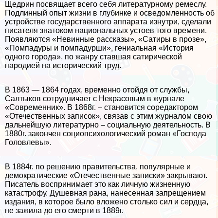
Щедрин посвящает всего себя литературному ремеслу.
Подлинный опыт жизни в глубинке и осведомленность об
устройстве государственного аппарата изнутри, сделали
писателя знатоком национальных устоев того времени.
Появляются «Невинные рассказы», «Сатиры в прозе»,
«Помпадуры и помпадурши», гениальная «История
одного города», по жанру ставшая сатирической
пародией на исторический труд.
В 1863 — 1864 годах, временно отойдя от службы,
Салтыков сотрудничает с Некрасовым в журнале
«Современник». В 1868г. – становится соредактором
«Отечественных записок», связав с этим журналом свою
дальнейшую литературно – социальную деятельность. В
1880г. закончен социопсихологический роман «Господа
Головлевы».
В 1884г. по решению правительства, популярные и
демократические «Отечественные записки» закрывают.
Писатель воспринимает это как личную жизненную
катастрофу. Душевная рана, нанесенная запрещением
издания, в которое было вложено столько сил и сердца,
не зажила до его cмepти в 1889г.