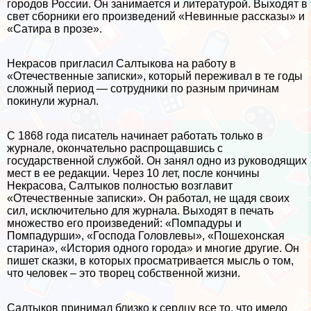
городов России. Он занимается и литературой. Выходят в
свет сборники его произведений «Невинные рассказы» и
«Сатира в прозе».
Некрасов пригласил Салтыкова на работу в
«Отечественные записки», который переживал в те годы
сложный период — сотрудники по разным причинам
покинули журнал.
С 1868 года писатель начинает работать только в
журнале, окончательно распрощавшись с
государственной службой. Он занял одно из руководящих
мест в ее редакции. Через 10 лет, после кончины
Некрасова, Салтыков полностью возглавит
«Отечественные записки». Он работал, не щадя своих
сил, исключительно для журнала. Выходят в печать
множество его произведений: «Помпадуры и
Помпадурши», «Господа Головлевы», «Пошехонская
старина», «История одного города» и многие другие. Он
пишет сказки, в которых просматривается мысль о том,
что человек – это творец собственной жизни.
Салтыков принимал близко к сердцу все то, что имело