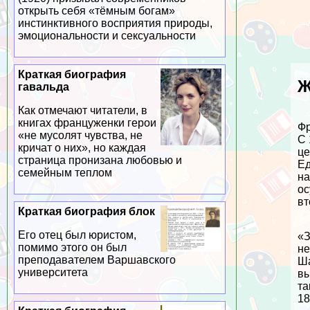
открыть себя «тёмным богам»
инстинктивного восприятия природы,
эмоциональности и ceкcуальности
Краткая биография
Ж
гавальда
Как отмечают читатели, в
книгах француженки герои
Фр
«не мусолят чувства, не
С 
кричат о них», но каждая
це
страница пронизана любовью и
Ед
семейным теплом
на
ос
вт
Краткая биография блок
Его отец был юристом,
«З
помимо этого он был
не
преподавателем Варшавского
Ша
университета
вы
та
18