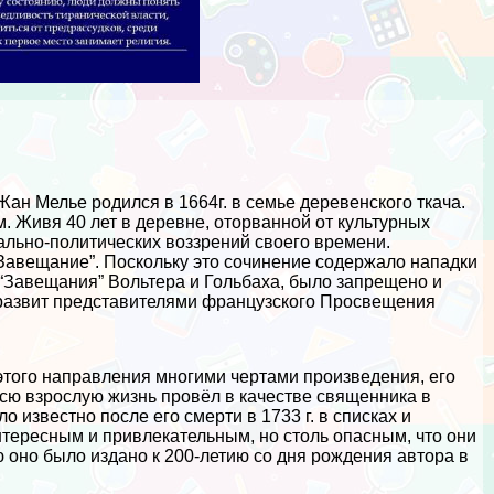
Жан Мелье родился в 1664г. в семье деревенского ткача.
м. Живя 40 лет в деревне, оторванной от культурных
ально-политических воззрений своего времени.
Завещание”. Поскольку это сочинение содержало нападки
з “Завещания” Вольтера и Гольбаха, было запрещено и
 развит представителями французского Просвещения
того направления многими чертами произведения, его
сю взрослую жизнь провёл в качестве священника в
известно после его cмepти в 1733 г. в списках и
нтересным и привлекательным, но столь опасным, что они
ю оно было издано к 200-летию со дня рождения автора в