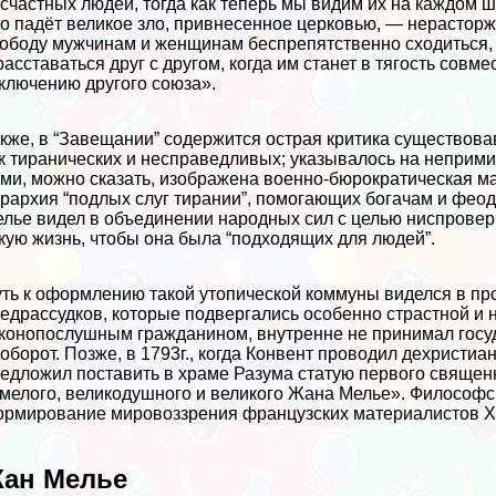
счастных людей, тогда как теперь мы видим их на каждом
о падёт великое зло, привнесенное церковью, — нерастор
ободу мужчинам и женщинам беспрепятственно сходиться, 
расставаться друг с другом, когда им станет в тягость совм
ключению другого союза».
кже, в “Завещании” содержится острая критика существов
к тиранических и несправедливых; указывалось на неприм
ми, можно сказать, изображена военно-бюрократическая 
рархия “подлых слуг тирании”, помогающих богачам и феод
лье видел в объединении народных сил с целью ниспроверг
кую жизнь, чтобы она была “подходящих для людей”.
ть к оформлению такой утопической коммуны виделся в пр
едрассудков, которые подвергались особенно страстной и 
конопослушным гражданином, внутренне не принимал госуд
оборот. Позже, в 1793г., когда Конвент проводил дехристиа
едложил поставить в храме Разума статую первого священн
мелого, великодушного и великого Жана Мелье». Философс
рмирование мировоззрения французских материалистов XVI
ан Мелье