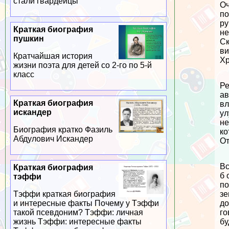
стали гвардейцы
Оч
по
ру
Краткая биография
не
пушкин
Ск
ви
Кратчайшая история
Хр
жизни поэта для детей со 2-го по 5-й
класс
Ре
ав
Краткая биография
вл
искандер
ул
не
Биография кратко Фазиль
ко
Абдулович Искандер
От
Вс
Краткая биография
б 
тэффи
по
зе
Тэффи краткая биография
до
и интересные факты Почему у Тэффи
го
такой псевдоним? Тэффи: личная
бу
жизнь Тэффи: интересные факты