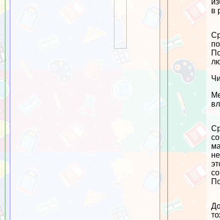
из
в 
Ср
по
По
лю
Чи
Ме
вл
Ср
со
ма
не
эт
со
По
До
то