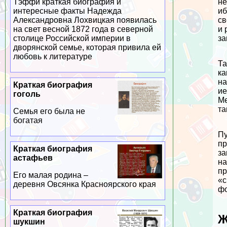
не
Тэффи краткая биография и
иб
интересные факты Надежда
св
Александровна Лохвицкая появилась
и 
на свет весной 1872 года в северной
за
столице Российской империи в
дворянской семье, которая привила ей
любовь к литературе
Та
ка
на
Краткая биография
ие
гоголь
Ме
та
Семья его была не
богатая
Пу
пр
Краткая биография
за
астафьев
на
пр
Его малая родина –
«с
деревня Овсянка Красноярского края
фо
Краткая биография
Ж
шукшин