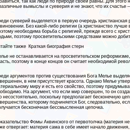
бавиться, так как люди по природе своей равны. Для этого
различные вымыслы и суеверия и не знают, что их счастье —
еди суеверий выделяется в первую очередь христианская 
виновении. Без какой-либо религии (а христианство лучше в
этому необходима борьба с религией, прежде всего с хрис
дьми, поэтому просветительскими средствами можно добить
тайте также
Краткая биография стерн
лье не останавливается на просветительском реформизме, 
асть, поэтому в конце концов он считает необходимой рев
еди аргументов против существования Бога Мелье выделяет
вершенен, в нем присутствует красота. Однако Мелье утвер
териальному миру и есть его свойство, поэтому придумыва
обходимо. На аргумент, что если мир совершен, то он созд
о несостоятельно, поскольку предполагает бесконечную це
вершенства, которому подчиняется Бог, следовательно, если
лучается бесконечная бессмысленная цепочка.
казательство Фомы Аквинского от первотолчка (материя не
же отвергает: материя сама в себе имеет начало движения,