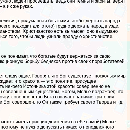
 нужно людей просвещать, ведь они темны и забиты, верят
 в их же руках.
религия, придуманная богатыми, чтобы держать народ в
сего подходит для этого) трудно держать народ в узде.
тианством. Христианство есть вымысел, оно выдумано
ся того, чтобы люди узнали правду о христианстве.
он понимает, что богатые будут держаться за свою
олюционную борьбу бедняков против своих поработителей.
 следующие. Говорят, что Бог существует, поскольку мир
ждает, что красота — это понятие, присущее
ть некоего Источника этой красоты совершенно не
ан совершенным существом, Богом, Мелье возражает, что
почку: совершенство Бога означает наличие критерия
 Бог совершен, то Он также требует своего Творца и т.д.
 может иметь принцип движения в себе самой) Мелье
 поэтому не нужно допускать никакого неподвижного