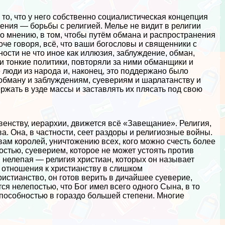
о, что у него собственно социалистическая концепция
ения — борьбы с религией. Мелье не видит в религии
его мнению, в том, чтобы путём обмана и распространения
че говоря, всё, что ваши богословы и священники с
ости не что иное как иллюзия, заблуждение, обман,
и тонкие политики, повторяли за ними обманщики и
люди из народа и, наконец, это поддержано было
обману и заблуждениям, суевериям и шарлатанству и
ержать в узде массы и заставлять их плясать под свою
венству, иерархии, движется всё «Завещание». Религия,
а. Она, в частности, сеет раздоры и религиозные войны.
вам королей, уничтожению всех, кого можно счесть более
стью, суеверием, которое не может устоять против
я нелепая — религия христиан, которых он называет
 отношения к христианству в слишком
истианство, он готов верить в дичайшее суеверие,
я нелепостью, что Бог имел всего одного Сына, в то
пособностью в гораздо большей степени. Многие