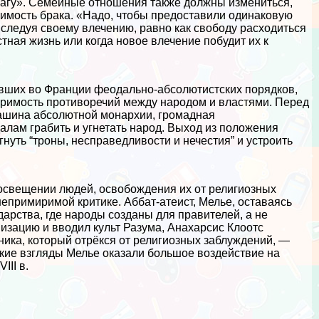
 шагу». Семейные отношения также должны измениться,
жимость бpaка. «Надо, чтобы предоставили одинаковую
следуя своему влечению, равно как свободу расходиться
естная жизнь или когда новое влечение побудит их к
авших во Франции феодально-абсолютистских порядков,
иримость противоречий между народом и властями. Перед
машина абсолютной монархии, громадная
алам грабить и угнетать народ. Выход из положения
нуть “троны, несправедливости и нечестия” и устроить
освещении людей, освобождения их от религиозных
непримиримой критике. Аббат-атеист, Мелье, оставаясь
арства, где народы созданы для правителей, а не
низацию и вводил культ Разума, Анахарсис Клоотс
ика, который отрёкся от религиозных заблуждений, —
кие взгляды Мелье оказали большое воздействие на
II в.