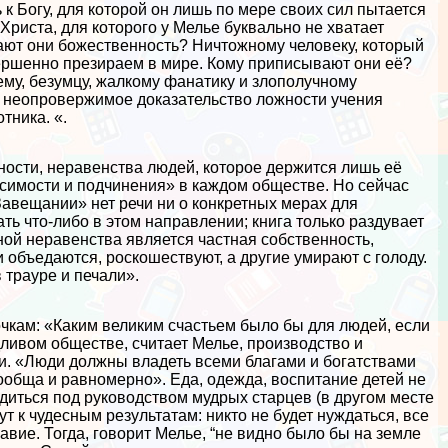
к Богу, для которой он лишь по мере своих сил пытается
риста, для которого у Мелье буквально не хватает
ают они божественность? Ничтожному человеку, который
овершенно презираем в мире. Кому приписывают они её?
ему, безумцу, жалкому фанатику и злополучному
и неопровержимое доказательство ложности учения
тника. «.
ности, неравенства людей, которое держится лишь её
исимости и подчинения» в каждом обществе. Но сейчас
Завещании» нет речи ни о конкретных мерах для
ь что-либо в этом направлении; книга только раздувает
ной неравенства является частная собственность,
 объедаются, роскошествуют, а другие умирают с голоду.
 трауре и печали».
чкам: «Каким великим счастьем было бы для людей, если
ливом обществе, считает Мелье, производство и
и. «Люди должны владеть всеми благами и богатствами
ообща и равномерно». Еда, одежда, воспитание детей не
диться под руководством мудрых старцев (в другом месте
 к чудесным результатам: никто не будет нуждаться, все
лавие. Тогда, говорит Мелье, “не видно было бы на земле