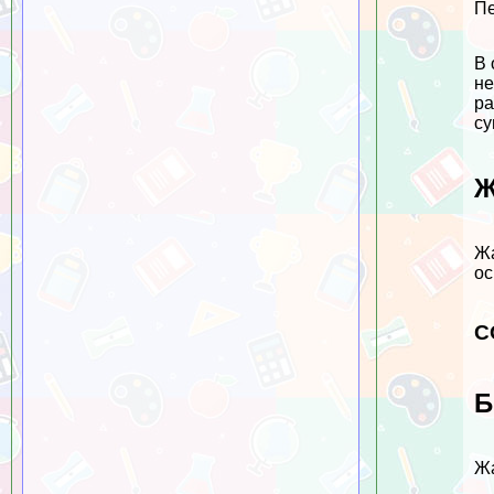
Пе
В 
не
ра
су
Ж
Жа
ос
С
Б
Жа