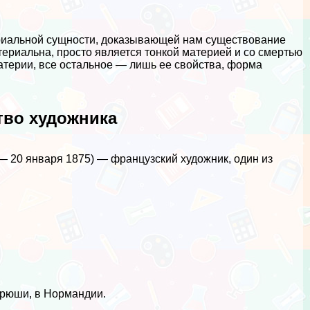
риальной сущности, доказывающей нам существование
териальна, просто является тонкой материей и со cмepтью
материи, все остальное — лишь ее свойства, форма
тво художника
4 — 20 января 1875) — французский художник, один из
Грюши, в Нормaндии.