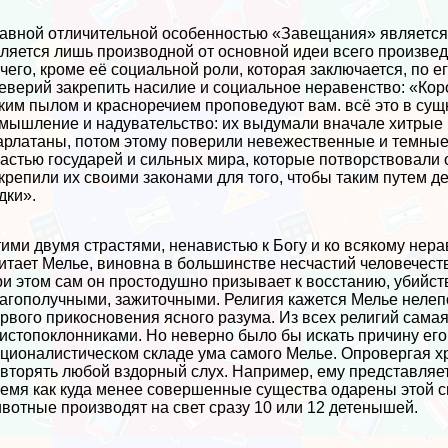
авной отличительной особенностью «Завещания» является т
ляется лишь производной от основной идеи всего произвед
чего, кроме её социальной роли, которая заключается, по 
еверий закрепить насилие и социальное неравенство: «Коро
ким пылом и красноречием проповедуют вам. всё это в сущн
мышление и надувательство: их выдумали вначале хитрые 
рлатаны, потом этому поверили невежественные и темные 
астью государей и сильных мира, которые потворствовали 
крепили их своими законами для того, чтобы таким путем д
дки».
ими двумя страстями, ненавистью к Богу и ко всякому нера
итает Мелье, виновна в большинстве несчастий человечеств
и этом сам он простодушно призывает к восстанию, убийст
агополучными, зажиточными. Религия кажется Мелье нелепо
рвого прикосновения ясного разума. Из всех религий сама
истопоклонниками. Но неверно было бы искать причину его
ционалистическом складе ума самого Мелье. Опровергая хр
вторять любой вздорный слух. Например, ему представляетс
емя как куда менее совершенные существа одарены этой с
вотные производят на свет сразу 10 или 12 детенышей.