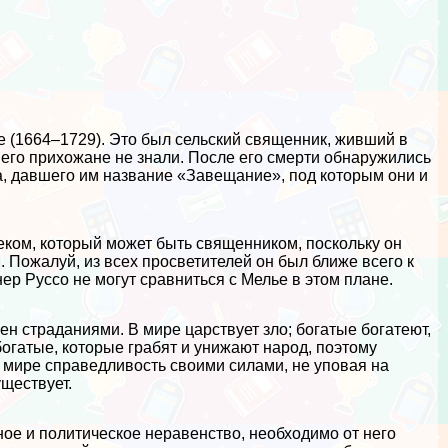
(1664–1729). Это был сельский священник, живший в
его прихожане не знали. После его cмepти обнаружились
а, давшего им название «Завещание», под которым они и
еком, который может быть священником, поскольку он
Пожалуй, из всех просветителей он был ближе всего к
р Руссо не могут сравниться с Мелье в этом плане.
н страданиями. В мире царствует зло; богатые богатеют,
огатые, которые грабят и унижают народ, поэтому
в мире справедливость своими силами, не уповая на
уществует.
ое и политическое неравенство, необходимо от него