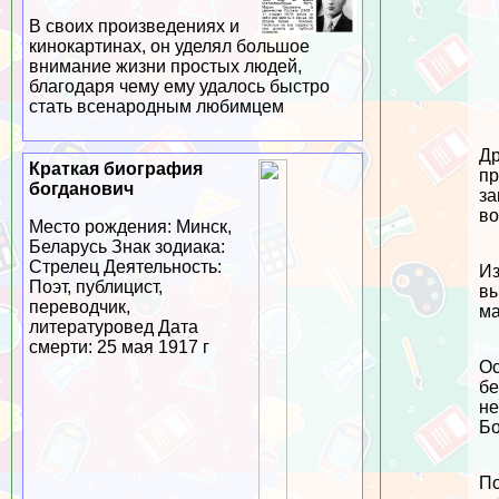
В своих произведениях и
кинокартинах, он уделял большое
внимание жизни простых людей,
благодаря чему ему удалось быстро
стать всенародным любимцем
Др
Краткая биография
пр
богданович
за
во
Место рождения: Минск,
Беларусь Знак зодиака:
Стрелец Деятельность:
Из
Поэт, публицист,
вы
переводчик,
ма
литературовед Дата
cмepти: 25 мая 1917 г
Ос
бе
не
Бо
По