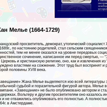
ан Мелье (1664-1729)
анцузский просветитель, демократ, утопический социалист 
1689г., по настоянию родителей, стал сельским священнико
нностей, тем не менее оказался на уровне передовых соци
инственное сочинение, написанное им перед cмepтью, — “
 Церковь и христианскую религию, оно, как и извлечения и
уждено властями на сожжение. Этот труд был воспринят и
орой половины XVIII века.
авещание» Жана Мелье выделяются изо всей литературы э
обычной судьбой и поразительной фигурой автора. Мелье в
мпани. «Завещание» не было опубликовано автором и стало 
держках. Вольтеру и другим просветителям оно казалось и
к и не отважились опубликовать его полностью. А полность
64г. в Амстердаме.