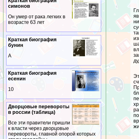
Краткая биография
симонов
Гл
яв
Он умер от paка легких в
ни
возрасте 63 лет
су
та
из
Краткая биография
ша
бунин
вл
за
А
ду
Краткая биография
Эт
есенин
сч
Пр
10
бл
пе
хр
Дворцовые перевороты
ра
в россии (таблица)
по
вр
Все эти правители пришли
жи
к власти через дворцовые
перевороты, главной опорой которых