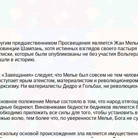
угим предшественником Просвещения является Жан Мелье 
овинции Шампань, хотя истинных взглядов своего пастыря 
писки, которые были опубликованы не без участия Вольтер
шли в историю.
 «Завещания» следует, что Мелье был совсем не тем челов
ступает ярым атеистом, материалистом и революционером. 
рксизму. Ни материалисты Дидро и Гольбах, ни революционе
новное положение Мелье состояло в том, что народ отягоще
дные беднеют. Виновниками бедности бедняков являются б
обходимо приложить все силы для того, чтобы установить 
жью волю, тем более что, по уверенности Мелье, Бога не с
скольку основой происхождения зла является имущественн