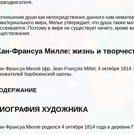
рводвигателя.
отношении души как непосредственно данного нам немате
материального мира, Мелье утверждает, что душа также ма
ссеивается. Поэтому в мире не существует ничего, кроме 
ществования.
ан-Франсуа Милле: жизнь и творчес
н Франсуа Милле́ (фр. Jean-François Millet, 4 октября 181
нователей барбизонской школы.
ОДЕРЖАНИЕ
ИОГРАФИЯ ХУДОЖНИКА
н Франсуа Милле родился 4 октября 1814 года в деревне 