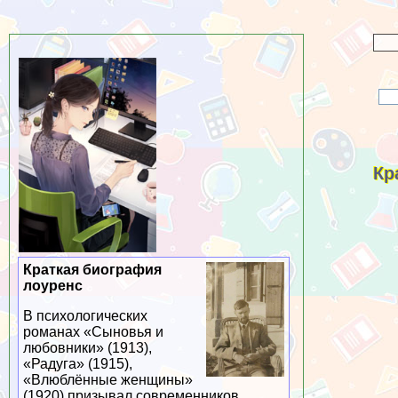
Кр
Краткая биография
лоуренс
В психологических
романах «Сыновья и
любовники» (1913),
«Радуга» (1915),
«Влюблённые женщины»
(1920) призывал современников