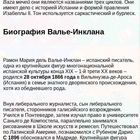
Baza мечей
они являются названиями трех циклов. Они
имеют дело с историей Испании и формой правления
Изабеллы II. Тон используется саркастический и бурлеск.
Биография Валье-Инклана
Рамон Мария дель Валье-Инклан – испанский писатель,
одна из крупнейших фигур многонациональной
испанской культуры конца XIX – 1-й трети XX веков –
родился
28 октября 1866 года
в Вильянуэва-де-Ароса
(Испания) в семье знатного дворянского происхождения,
хотя из обедневшего рода.
Внук либерального журналиста, сын либерального
писателя, сторонников галисийского возрождения.
Учился в Понтеведре, затем изучал право в университете
Саньяго де Компостела, параллельно занимался
рисованием в Школе искусств и ремесел. Путешествовал
по Латинской Америке, познакомился с Рубеном Дарио.
С 1896
обосновался в Мадриде. Крупнейшая фигура