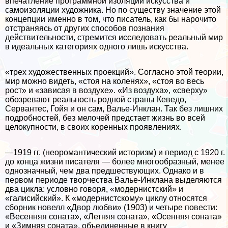
впечатление программной изоляции искусства и
самоизоляции художника. Но по существу значение этой
концепции именно в том, что писатель, как бы нарочито
отстраняясь от других способов познания
действительности, стремится исследовать реальный мир
в идеальных категориях одного лишь искусства.
«трех художественных проекций». Согласно этой теории,
мир можно видеть, «стоя на коленях», «стоя во весь
рост» и «зависая в воздухе». «Из воздуха», «сверху»
обозревают реальность родной страны Кеведо,
Сервантес, Гойя и он сам, Валье-Инклан. Так без лишних
подробностей, без мелочей предстает жизнь во всей
целокупности, в своих коренных проявлениях.
—1919 гг. (неоромантический историзм) и период с 1920 г.
до конца жизни писателя — более многообразный, менее
однозначный, чем два предшествующих. Однако и в
первом периоде творчества Валье-Инклана выделяются
два цикла: условно говоря, «модернистский» и
«галисийский». К «модернистскому» циклу относятся
сборник новелл «Двор любви» (1903) и четыре повести:
«Весенняя соната», «Летняя соната», «Осенняя соната»
и «Зимняя соната», объединенные в книгу