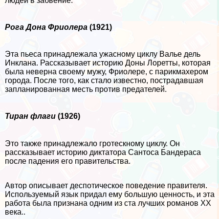
людей в забвение.
Рога Дона Фриолера
(1921)
Эта пьеса принадлежала ужасному циклу Валье дель
Инклана. Рассказывает историю Доны Лоретты, которая
была неверна своему мужу, Фриолере, с парикмахером
города. После того, как стало известно, пострадавшая
запланированная месть против предателей.
Тиран флаги
(1926)
Это также принадлежало гротескному циклу. Он
рассказывает историю диктатора Сантоса Бандераса
после падения его правительства.
Автор описывает деспотическое поведение правителя.
Используемый язык придал ему большую ценность, и эта
работа была признана одним из ста лучших романов XX
века..