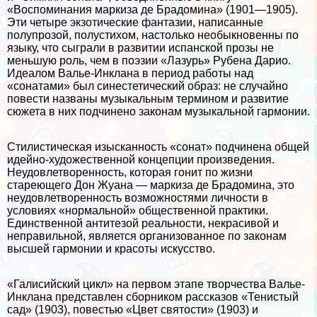
«Воспоминания маркиза де Брадомина» (1901—1905).
Эти четыре экзотические фантазии, написанные
полупрозой, полустихом, настолько необыкновенны по
языку, что сыграли в развитии испанской прозы не
меньшую роль, чем в поэзии «Лазурь» Рубена Дарио.
Идеалом Валье-Инклана в период работы над
«сонатами» был синестетический образ: не случайно
повести названы музыкальным термином и развитие
сюжета в них подчинено законам музыкальной гармонии.
Стилистическая изысканность «сонат» подчинена общей
идейно-художественной концепции произведения.
Неудовлетворенность, которая гонит по жизни
стареющего Дон Жуана — маркиза де Брадомина, это
неудовлетворенность возможностями личности в
условиях «нормальной» общественной пpaктики.
Единственной антитезой реальности, некрасивой и
неправильной, является организованное по законам
высшей гармонии и красоты искусство.
«Галисийский цикл» на первом этапе творчества Валье-
Инклана представлен сборником рассказов «Тенистый
сад» (1903), повестью «Цвет святости» (1903) и