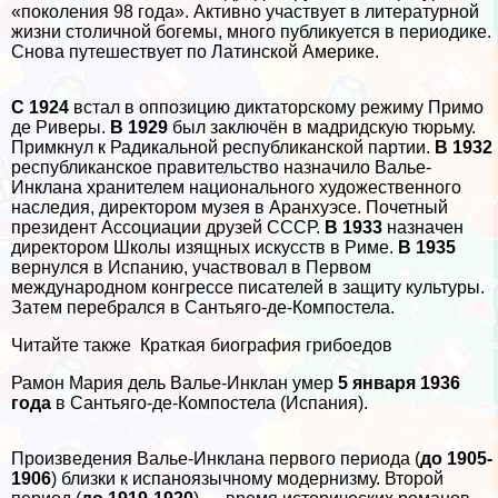
«поколения 98 года». Активно участвует в литературной
жизни столичной богемы, много публикуется в периодике.
Снова путешествует по Латинской Америке.
С 1924
встал в оппозицию диктаторскому режиму Примо
де Риверы.
В 1929
был заключён в мадридскую тюрьму.
Примкнул к Радикальной республиканской партии.
В 1932
республиканское правительство назначило Валье-
Инклана хранителем национального художественного
наследия, директором музея в Аранхуэсе. Почетный
президент Ассоциации друзей СССР.
В 1933
назначен
директором Школы изящных искусств в Риме.
В 1935
вернулся в Испанию, участвовал в Первом
международном конгрессе писателей в защиту культуры.
Затем перебрался в Сантьяго-де-Компостела.
Читайте также
Краткая биография грибоедов
Рамон Мария дель Валье-Инклан умер
5 января 1936
года
в Сантьяго-де-Компостела (Испания).
Произведения Валье-Инклана первого периода (
до 1905-
1906
) близки к испаноязычному модернизму. Второй