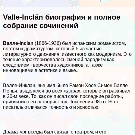
Valle-Inclán биография и полное
собрание сочинений
Валле-Inclan
(1866-1936) был испанским романистом,
поэтом и драматургом, который был частью
литературного движения, известного как модернизм. Это
течение хаpaктеризовалось сменой парадигм как
следствием творчества художников, а также
инновациями в эстетике и языке..
Валле-Инклан, чье имя было Рамон Хосе Симон Валле
Пенья, выделялся во всех жанрах, которые он развивал
в 20-м веке. То, как он писал свои последние работы,
приблизило его к творчеству Поколения 98-го. Этот
писатель отличался точностью и ясностью..
Драматург всегда был связан с театром, и его