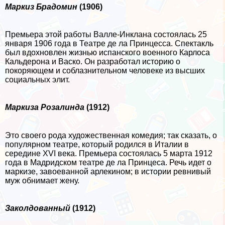
Маркиз Брадомин
(1906)
Премьера этой работы Валле-Инклана состоялась 25
января 1906 года в Театре де ла Принцесса. Спектакль
был вдохновлен жизнью испанского военного Карлоса
Кальдерона и Васко. Он разработал историю о
покоряющем и coблaзнительном человеке из высших
социальных элит.
Маркиза Розалинда
(1912)
Это своего рода художественная комедия; так сказать, о
популярном театре, который родился в Италии в
середине XVI века. Премьера состоялась 5 марта 1912
года в Мадридском театре де ла Принцеса. Речь идет о
маркизе, завоеванной арлекином; в истории ревнивый
муж обнимает жену.
Заколдованный
(1912)