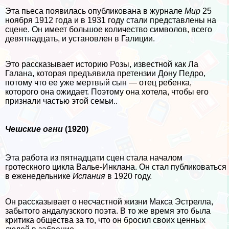
Эта пьеса появилась опубликована в журнале
Мир
25
ноября 1912 года и в 1931 году стали представлены на
сцене. Он имеет большое количество символов, всего
девятнадцать, и установлен в Галиции.
Это рассказывает историю Розы, известной как Ла
Галана, которая предъявила претензии Дону Педро,
потому что ее уже мертвый сын — отец ребенка,
которого она ожидает. Поэтому она хотела, чтобы его
признали частью этой семьи..
Чешские огни
(1920)
Эта работа из пятнадцати сцен стала началом
гротескного цикла Валье-Инклана. Он стал публиковаться
в еженедельнике
Испания
в 1920 году.
Он рассказывает о несчастной жизни Макса Эстрелла,
забытого андалузского поэта. В то же время это была
критика общества за то, что он бросил своих ценных