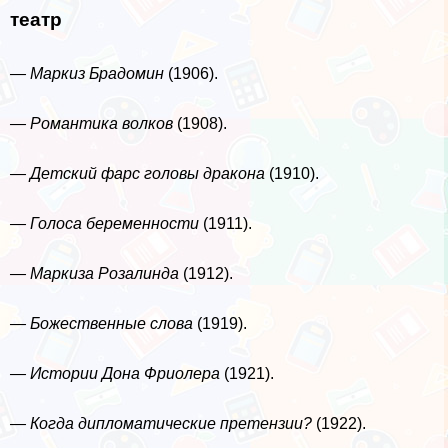
театр
— Маркиз Брадомин
(1906).
— Романтика волков
(1908).
— Детский фарс головы дpaкона
(1910).
— Голоса беременности
(1911).
— Маркиза Розалинда
(1912).
— Божественные слова
(1919).
— Истории Дона Фриолера
(1921).
— Когда дипломатические претензии?
(1922).