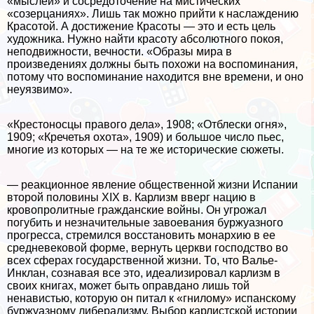
«мыслей» и сосредоточение на мистических
«созерцаниях». Лишь так можно прийти к наслаждению
Красотой. А достижение Красоты — это и есть цель
художника. Нужно найти красоту абсолютного покоя,
неподвижности, вечности. «Образы мира в
произведениях должны быть похожи на воспоминания,
потому что воспоминание находится вне времени, и оно
неуязвимо».
«Крестоносцы правого дела», 1908; «Отблески огня»,
1909; «Кречетья охота», 1909) и большое число пьес,
многие из которых — на те же исторические сюжеты.
— реакционное явление общественной жизни Испании
второй половины XIX в. Карлизм вверг нацию в
кровопролитные гражданские войны. Он угрожал
погубить и незначительные завоевания буржуазного
прогресса, стремился восстановить монархию в ее
средневековой форме, вернуть церкви господство во
всех сферах государственной жизни. То, что Валье-
Инклан, сознавая все это, идеализировал карлизм в
своих книгах, может быть оправдано лишь той
ненавистью, которую он питал к «гнилому» испанскому
буржуазному либерализму. Выбор карлистской истории