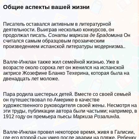
Общие аспекты вашей жизни
Писатель оставался активным в литературной
деятельности. Выиграв несколько конкурсов, он
продолжал писать.
Сонаты маркиза де Брадомина
Он
считался самым образцовым прозаическим
произведением испанской литературы модернизма..
Валле-Инклан также жил семейной жизнью. Уже в
возрасте около сорока лет он женился на испанской
актрисе Жозефине Бланко Техерина, которая была на
двенадцать лет моложе.
Пара родила шестерых детей. Вместе со своей семьей
он путешествовал по Америке в качестве
художественного руководителя своей жены. Несмотря на
эти труды, публикации автора были частыми; например, в
1912 году он премьера пьесы
Маркиза Розалинда.
Валле-Инклан провел некоторое время, живя в Галисии,
где его второй сын умер после аварии на пляже. Ребенку