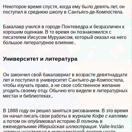
Некоторое время спустя, когда ему было девять лет, он
поступил в среднюю школу в Сантьяго-де-Компостела.
Бакалавр учился в городе Понтеведра и безразличен к
хорошим оценкам. В то время он познакомился с
писателем Иисусом Муруаисом, который оказал на него
большое литературное влияние..
Университет и литература
Он закончил свой бакалавриат в возрасте девятнадцати
лет и поступил в университет Сантьяго-де-Компостела,
чтобы изучать право, а не свое собственное желание
угодить своему отцу. Обычно его видели в литературных
местах и ​​библиотеках..
В 1888 году он решил заняться рисованием. В это время
он начал писать свои работы в журнале
Кофе с каплями
а потом он опубликовал историю
В полночь
в
еженедельнике
Иберийская иллюстрация
. Valle-Inclán
активно участвовал в журналистской деятельности