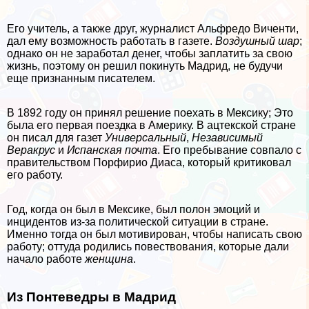
Его учитель, а также друг, журналист Альфредо Виченти,
дал ему возможность работать в газете.
Воздушный шар
;
однако он не заработал денег, чтобы заплатить за свою
жизнь, поэтому он решил покинуть Мадрид, не будучи
еще признанным писателем.
В 1892 году он принял решение поехать в Мексику; Это
была его первая поездка в Америку. В ацтекской стране
он писал для газет
Универсальный
,
Независимый
Веpaкрус
и
Испанская почта
. Его пребывание совпало с
правительством Порфирио Диаса, который критиковал
его работу.
Год, когда он был в Мексике, был полон эмоций и
инцидентов из-за политической ситуации в стране.
Именно тогда он был мотивирован, чтобы написать свою
работу; оттуда родились повествования, которые дали
начало работе
женщина
.
Из Понтеведры в Мадрид