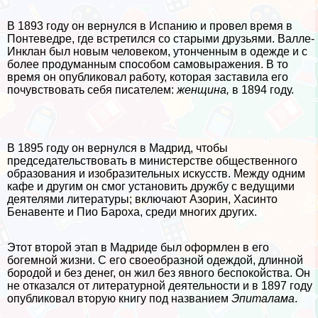
В 1893 году он вернулся в Испанию и провел время в
Понтеведре, где встретился со старыми друзьями. Валле-
Инклан был новым человеком, утонченным в одежде и с
более продуманным способом самовыражения. В то
время он опубликовал работу, которая заставила его
почувствовать себя писателем:
женщина,
в 1894 году.
В 1895 году он вернулся в Мадрид, чтобы
председательствовать в министерстве общественного
образования и изобразительных искусств. Между одним
кафе и другим он смог установить дружбу с ведущими
деятелями литературы; включают Азорин, Хасинто
Бенавенте и Пио Бароха, среди многих других.
Этот второй этап в Мадриде был оформлен в его
богемной жизни. С его своеобразной одеждой, длинной
бородой и без денег, он жил без явного беспокойства. Он
не отказался от литературной деятельности и в 1897 году
опубликовал вторую книгу под названием
Эпиталама
.