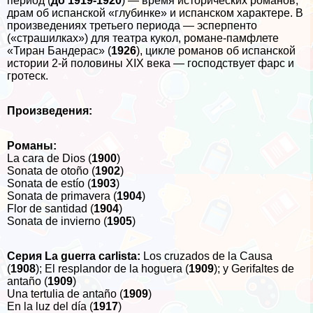
период (
до 1919-1920
) — время исторических романов,
драм об испанской «глубинке» и испанском хаpaктере. В
произведениях третьего периода — эсперпенто
(«страшилках») для театра кукол, романе-памфлете
«Тиран Бандерас» (
1926
), цикле романов об испанской
истории 2-й половины XIX века — господствует фарс и
гротеск.
Произведения:
Романы:
La cara de Dios (
1900
)
Sonata de otoño (
1902
)
Sonata de estío (
1903
)
Sonata de primavera (
1904
)
Flor de santidad (
1904
)
Sonata de invierno (
1905
)
Серия
La guerra carlista:
Los cruzados de la Causa
(
1908
); El resplandor de la hoguera (
1909
); y Gerifaltes de
antaño (
1909
)
Una tertulia de antaño (
1909
)
En la luz del día (
1917
)