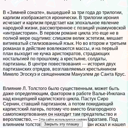
В «Зимней сонате», вышедшей за три года до трилогии,
карлизм изображается иронически. В трилогии ирония
исчезает и карлизм предстает как эпохальное явление
народной жизни, рассмотренное с позиций унамуновской
«интраистории». В первом романе цикла это еще не в
полной мере ощутимо: слишком велик эстетизм, мешает
витиеватый стилизованный язык. Но во втором и третьем
романах в действие вовлекаются массы, и на первый
план выходит не кучка аристократов, страдающих
ностальгией по прошлому, а крестьяне, солдаты,
партизаны. В центре повествования — история двух
партизанских отрядов, возглавляемых крестьянином
Микело Эгоскуэ и священником Мануэлем де Санта Крус.
Влияние Л. Толстого было существенным, может быть
даже определяющим, фактором в работе Валье-Инклана
над концепцией карлистского цикла. Пастух Сиро
Сернин, ставший партизаном, а потом покидающий
карлистский лагерь, потому что вместо благородного
самопожертвования он находит там предательство и
вероломство, — это испанский Платон Каратаев. Под
На сайте используются cookies
Закрыть эту плашку
влиянием толстовских идей Валье-Инклан искал и нашел