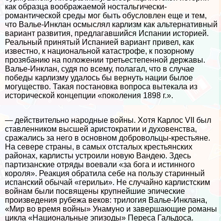
как образца воображаемой ностальгически-
романтической среды мог быть обусловлен еще и тем,
что Валье-Инклан осмыслял карлизм как альтернативный
вариант развития, предлагавшийся Испании историей.
Реальный принятый Испанией вариант привел, как
известно, к национальной катастрофе, к позорному
прозябанию на положении третьестепенной державы.
Валье-Инклан, судя по всему, полагал, что в случае
победы карлизму удалось бы вернуть нации былое
могущество. Такая постановка вопроса вытекала из
исторической концепции «поколения 1898 г.».
— действительно народные войны. Хотя Карлос VII был
ставленником высшей аристократии и духовенства,
сражались за него в основном добровольцы-крестьяне.
На севере страны, в самых отсталых крестьянских
районах, карлисты устроили новую Вандею. Здесь
партизанские отряды воевали «за бога и истинного
короля». Реакция обратила себе на пользу старинный
испанский обычай «герильи». Не случайно карлистским
войнам были посвящены крупнейшие эпические
произведения рубежа веков: трилогия Валье-Инклана,
«Мир во время войны» Унамуно и завершающие романы
цикла «Национальные эпизоды» Переса Гальдоса.