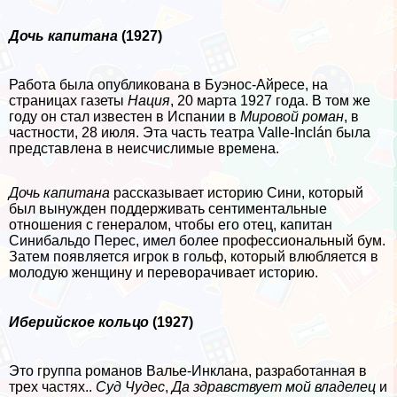
Дочь капитана
(1927)
Работа была опубликована в Буэнос-Айресе, на
страницах газеты
Нация
, 20 марта 1927 года. В том же
году он стал известен в Испании в
Мировой роман
, в
частности, 28 июля. Эта часть театра Valle-Inclán была
представлена ​​в неисчислимые времена.
Дочь капитана
рассказывает историю Сини, который
был вынужден поддерживать сентиментальные
отношения с генералом, чтобы его отец, капитан
Синибальдо Перес, имел более профессиональный бум.
Затем появляется игрок в гольф, который влюбляется в
молодую женщину и переворачивает историю.
Иберийское кольцо
(1927)
Это группа романов Валье-Инклана, разработанная в
трех частях..
Суд Чудес
,
Да здравствует мой владелец
и