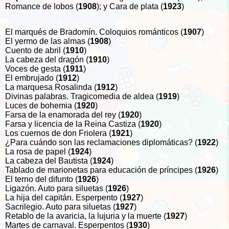
Romance de lobos (
1908
); y Cara de plata (
1923
)
El marqués de Bradomín. Coloquios románticos (
1907
)
El yermo de las almas (
1908
)
Cuento de abril (
1910
)
La cabeza del dragón (
1910
)
Voces de gesta (
1911
)
El embrujado (
1912
)
La marquesa Rosalinda (
1912
)
Divinas palabras. Tragicomedia de aldea (
1919
)
Luces de bohemia (
1920
)
Farsa de la enamorada del rey (
1920
)
Farsa y licencia de la Reina Castiza (
1920
)
Los cuernos de don Friolera (
1921
)
¿Para cuándo son las reclamaciones diplomáticas? (
1922
)
La rosa de papel (
1924
)
La cabeza del Bautista (
1924
)
Tablado de marionetas para educación de príncipes (
1926
)
El terno del difunto (
1926
)
Ligazón. Auto para siluetas (
1926
)
La hija del capitán. Esperpento (
1927
)
Sacrilegio. Auto para siluetas (
1927
)
Retablo de la avaricia, la lujuria y la muerte (
1927
)
Martes de carnaval. Esperpentos (
1930
)