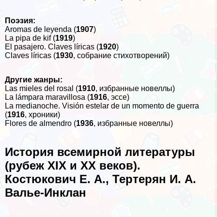
Поэзия
:
Aromas de leyenda (
1907
)
La pipa de kif (
1919
)
El pasajero. Claves líricas (
1920
)
Claves líricas (
1930
, собрание стихотворений)
Другие жанры:
Las mieles del rosal (
1910
, избранные новеллы)
La lámpara maravillosa (
1916
, эссе)
La medianoche. Visión estelar de un momento de guerra
(
1916
, хроники)
Flores de almendro (
1936
, избранные новеллы)
История всемирной литературы
(рубеж XIX и ХХ веков).
Костюкович Е. А., Тертерян И. А.
Валье-Инклан