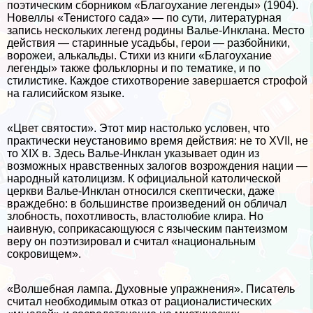
поэтическим сборником «Благоухание легенды» (1904).
Новеллы «Тенистого сада» — по сути, литературная
запись нескольких легенд родины Валье-Инклана. Место
действия — старинные усадьбы, герои — разбойники,
ворожеи, алькальды. Стихи из книги «Благоухание
легенды» также фольклорны и по тематике, и по
стилистике. Каждое стихотворение завершается строфой
на галисийском языке.
«Цвет святости». Этот мир настолько условен, что
пpaктически неустановимо время действия: не то XVII, не
то XIX в. Здесь Валье-Инклан указывает один из
возможных нравственных залогов возрождения нации —
народный католицизм. К официальной католической
церкви Валье-Инклан относился скептически, даже
враждебно: в большинстве произведений он обличал
злобность, пoxoтливость, властолюбие клира. Но
наивную, соприкасающуюся с языческим пантеизмом
веру он поэтизировал и считал «национальным
сокровищем».
«Волшебная лампа. Духовные упражнения». Писатель
считал необходимым отказ от рационалистических