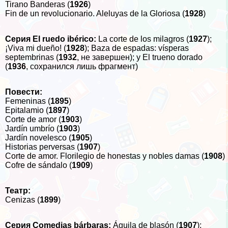
Tirano Banderas (
1926
)
Fin de un revolucionario. Aleluyas de la Gloriosa (
1928
)
Серия
El ruedo ibérico:
La corte de los milagros (
1927
);
¡Viva mi dueño! (
1928
); Baza de espadas: vísperas
septembrinas (
1932
, не завершен); y El trueno dorado
(
1936
, сохранился лишь фрагмент)
Повести
:
Femeninas (
1895
)
Epitalamio (
1897
)
Corte de amor (
1903
)
Jardín umbrío (
1903
)
Jardín novelesco (
1905
)
Historias perversas (
1907
)
Corte de amor. Florilegio de honestas y nobles damas (
1908
)
Cofre de sándalo (
1909
)
Театр
:
Cenizas (
1899
)
Серия
Comedias bárbaras:
Águila de blasón (
1907
);