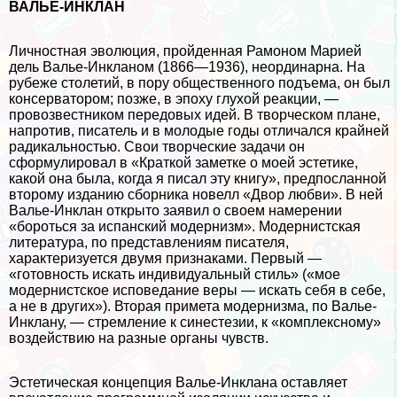
ВАЛЬЕ-ИНКЛАН
Личностная эволюция, пройденная Рамоном Марией
дель Валье-Инкланом (1866—1936), неординарна. На
рубеже столетий, в пору общественного подъема, он был
консерватором; позже, в эпоху глухой реакции, —
провозвестником передовых идей. В творческом плане,
напротив, писатель и в молодые годы отличался крайней
радикальностью. Свои творческие задачи он
сформулировал в «Краткой заметке о моей эстетике,
какой она была, когда я писал эту книгу», предпосланной
второму изданию сборника новелл «Двор любви». В ней
Валье-Инклан открыто заявил о своем намерении
«бороться за испанский модернизм». Модернистская
литература, по представлениям писателя,
хаpaктеризуется двумя признаками. Первый —
«готовность искать индивидуальный стиль» («мое
модернистское исповедание веры — искать себя в себе,
а не в других»). Вторая примета модернизма, по Валье-
Инклану, — стремление к синестезии, к «комплексному»
воздействию на разные органы чувств.
Эстетическая концепция Валье-Инклана оставляет