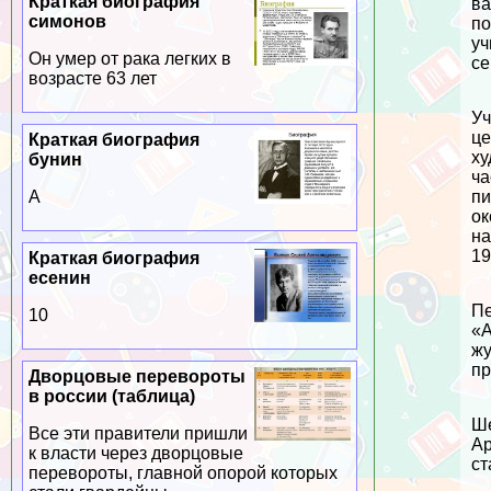
Краткая биография
ва
симонов
по
уч
Он умер от paка легких в
се
возрасте 63 лет
Уч
це
Краткая биография
ху
бунин
ча
пи
А
ок
на
19
Краткая биография
есенин
Пе
10
«А
жу
пр
Дворцовые перевороты
в россии (таблица)
Ше
Все эти правители пришли
Ар
к власти через дворцовые
ст
перевороты, главной опорой которых