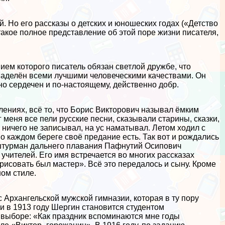
 Но его рассказы о детских и юношеских годах («Детство
такое полное представление об этой поре жизни писателя,
ем которого писатель обязан светлой дружбе, что
 наделён всеми лучшими человеческими качествами. Он
но сердечен и по-настоящему, действенно добр.
лениях, всё то, что Борис Викторович называл ёмким
 меня все пели русские песни, сказывали старины, сказки,
 ничего не записывал, на ус наматывал. Летом ходил с
 о каждом береге своё предание есть. Так вот и рождались
, штурман дальнего плавания Пафнутий Осипович
учителей. Его имя встречается во многих рассказах
рисовать был мастер». Всё это передалось и сыну. Кроме
ом стиле.
 Архангельской мужской гимназии, которая в ту пору
 в 1913 году Шергин становится студентом
 выборе: «Как праздник вспоминаются мне годы