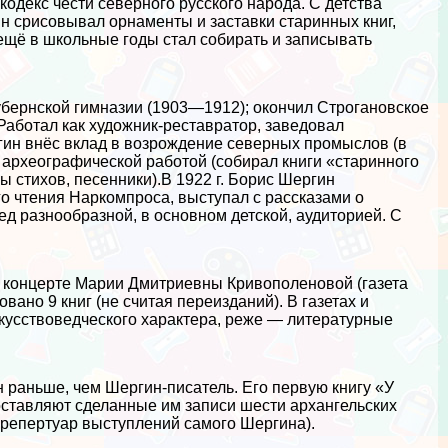
одекс чести северного русского народа. С детства
ин срисовывал орнаменты и заставки старинных книг,
 ещё в школьные годы стал собирать и записывать
убернской гимназии (1903—1912); окончил Строгановское
аботал как художник-реставратор, заведовал
ин внёс вклад в возрождение северных промыслов (в
я археографической работой (собирал книги «старинного
 стихов, песенники).В 1922 г. Борис Шергин
го чтения Наркомпроса, выступал с рассказами о
ед разнообразной, в основном детской, аудиторией. С
 концерте Марии Дмитриевны Кривополеновой (газета
вано 9 книг (не считая переизданий). В газетах и
кусствоведческого хаpaктера, реже — литературные
н раньше, чем Шергин-писатель. Его первую книгу «У
составляют сделанные им записи шести архангельских
 репертуар выступлений самого Шергина).