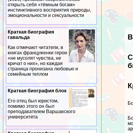
открыть себя «тёмным богам»
инстинктивного восприятия природы,
эмоциональности и ceкcуальности
Краткая биография
В
гавальда
Как отмечают читатели, в
книгах француженки герои
С
«не мусолят чувства, не
кричат о них», но каждая
б
страница пронизана любовью и
семейным теплом
К
Краткая биография блок
Его отец был юристом,
Бо
помимо этого он был
преподавателем Варшавского
университета
Бо
мо
ар