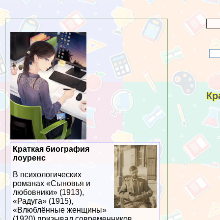
Кр
Краткая биография
лоуренс
В психологических
романах «Сыновья и
любовники» (1913),
«Радуга» (1915),
«Влюблённые женщины»
(1920) призывал современников