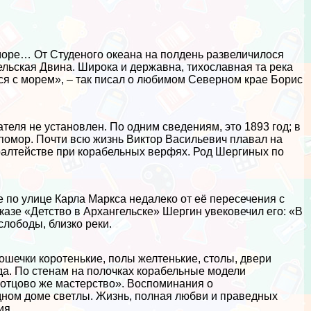
море… От Студеного океана на полдень развеличилося
ельская Двина. Широка и державна, тихославная та река
тся с морем», – так писал о любимом Северном крае Борис
теля не установлен. По одним сведениям, это 1893 год; в
помор. Почти всю жизнь Виктор Васильевич плавал на
ралтействе при корабельных верфях. Род Шергиных по
 по улице Карла Маркса недалеко от её пересечения с
сказе «Детство в Архангельске» Шергин увековечил его: «В
лободы, близко реки.
кошечки коротенькие, полы желтенькие, столы, двери
а. По стенам на полочках корабельные модели
отцово же мастерство». Воспоминания о
дном доме светлы. Жизнь, полная любви и праведных
ия.