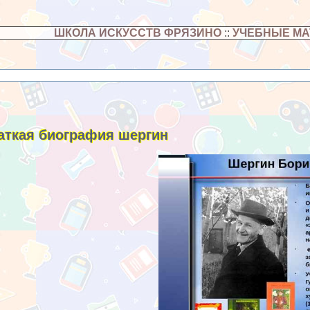
ШКОЛА ИСКУССТВ ФРЯЗИНО
::
УЧЕБНЫЕ М
аткая биография шергин