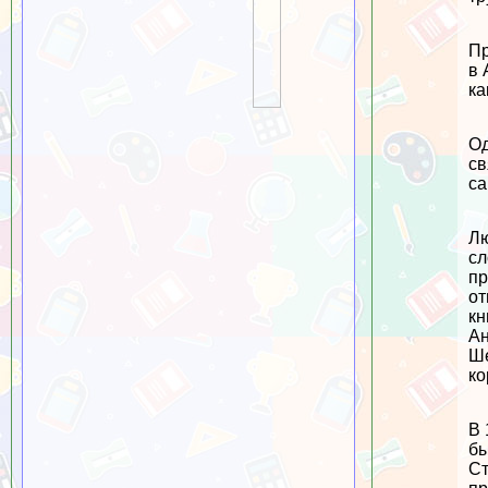
Пр
в 
ка
Од
св
са
Лю
сл
пр
от
кн
Ан
Ше
ко
В 
бы
Ст