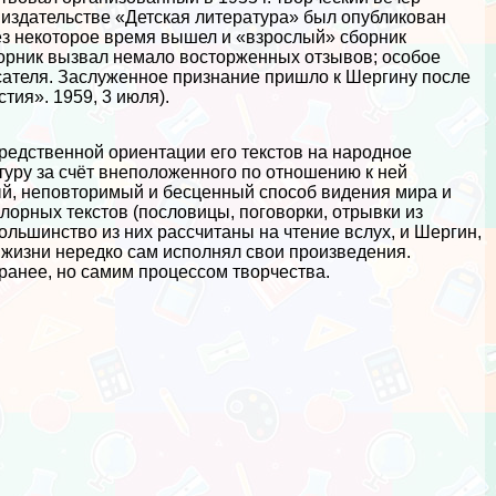
 издательстве «Детская литература» был опубликован
ез некоторое время вышел и «взрослый» сборник
орник вызвал немало восторженных отзывов; особое
сателя. Заслуженное признание пришло к Шергину после
тия». 1959, 3 июля).
едственной ориентации его текстов на народное
атуру за счёт внеположенного по отношению к ней
ый, неповторимый и бесценный способ видения мира и
лорных текстов (пословицы, поговорки, отрывки из
Большинство из них рассчитаны на чтение вслух, и Шергин,
т жизни нередко сам исполнял свои произведения.
ранее, но самим процессом творчества.