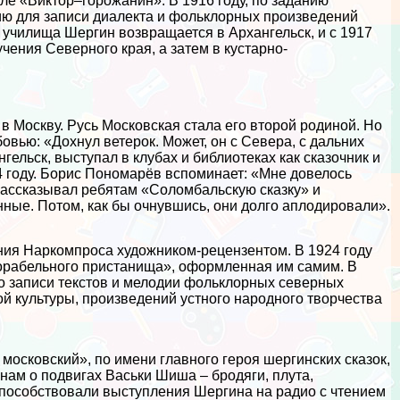
ле «Виктор–горожанин». В 1916 году, по заданию
ию для записи диалекта и фольклорных произведений
 училища Шергин возвращается в Архангельск, и с 1917
чения Северного края, а затем в кустарно-
 в Москву. Русь Московская стала его второй родиной. Но
вью: «Дохнул ветерок. Может, он с Севера, с дальних
ельск, выступал в клубах и библиотеках как сказочник и
4 году. Борис Пономарёв вспоминает: «Мне довелось
 рассказывал ребятам «Соломбальскую сказку» и
нные. Потом, как бы очнувшись, они долго аплодировали».
ения Наркомпроса художником-рецензентом. В 1924 году
корабельного пристанища», оформленная им самим. В
о записи текстов и мелодии фольклорных северных
й культуры, произведений устного народного творчества
 московский», по имени главного героя шергинских сказок,
ам о подвигах Васьки Шиша – бродяги, плута,
пособствовали выступления Шергина на радио с чтением