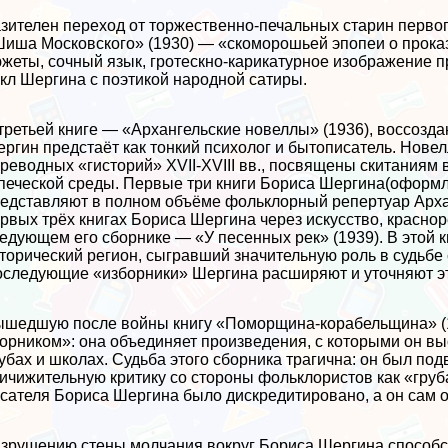
зителен переход от торжественно-печальных старин первог
иша Московского» (1930) — «скоморошьей эпопеи о прока
жеты, сочный язык, гротескно-карикатурное изображение 
кл Шергина с поэтикой народной сатиры.
третьей книге — «Архангельские новеллы» (1936), воссоз
ргин предстаёт как тонкий психолог и бытописатель. Нове
реводных «гисторий» XVII-XVIII вв., посвящены скитаниям
печеской среды. Первые три книги Бориса Шергина(оформ
едставляют в полном объёме фольклорный репертуар Арха
рвых трёх книгах Бориса Шергина через искусство, краснор
едующем его сборнике — «У песенных рек» (1939). В этой к
торический регион, сыгравший значительную роль в судьбе
следующие «изборники» Шергина расширяют и уточняют эт
шедшую после войны книгу «Поморщина-корабельщина» (
орником»: она объединяет произведения, с которыми он выс
убах и школах. Судьба этого сборника трагична: он был по
ичижительную критику со стороны фольклористов как «гру
сателя Бориса Шергина было дискредитировано, а он сам о
зрушению стены молчания вокруг Бориса Шергина способст