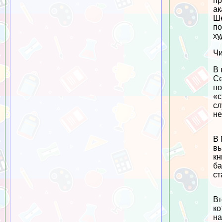
пр
ак
Ше
по
ху
Чи
В 
Се
по
«с
сл
не
В 
вы
кн
ба
ст
Вт
ко
на