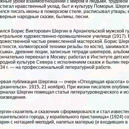
жные уроки взаимоотношений с миром и людьми, трудовой к
стигал нравственный уклад, быт и культуру Поморья. Шерг
ился писать иконы в поморском стиле, расписывал утварь;
верные народные сказки, былины, песни.
ился Борис Викторович Шергин в Архангельской мужской г
нтральное художественно-промышленное училище (1917). Р
дожественной частью ремесленной мастерской. Борис Шерг
стности, холмогорской техники резьбы по кости), занималс
сьма», древние лоции, записные тетради шкиперов, альбомы
ончательно переехал в Москву; работал в Институте детско
родной культуре Севера с исполнением сказок и былин пер
34 г. — на профессиональной литературной работе.
рвая публикация Шергина — очерк «Отходящая красота» о
рхангельск». 1915, 21 ноября). При жизни писателя опублико
рналах Шергин помещал статьи литературоведческого и ис
оизведения.
ргин-сказитель и сказочник сформировался и стал известе
хангельского города, у корабельного пристанища» (1924) 
арин с нотацией мелодий, напетых матерью (и входивших в