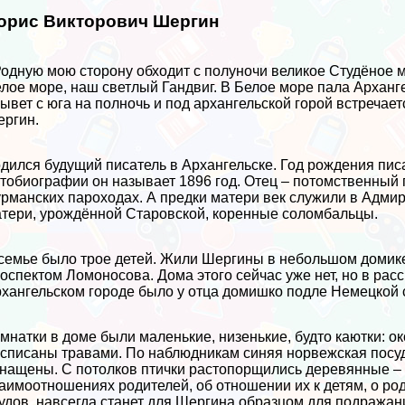
орис Викторович Шергин
одную мою сторону обходит с полуночи великое Студёное 
лое море, наш светлый Гандвиг. В Белое море пала Арханг
ывет с юга на полночь и под архангельской горой встречае
ргин.
дился будущий писатель в Архангельске. Год рождения писа
тобиографии он называет 1896 год. Отец – потомственный 
рманских пароходах. А предки матери век служили в Адми
тери, урождённой Старовской, коренные соломбальцы.
семье было трое детей. Жили Шергины в небольшом домике
оспектом Ломоносова. Дома этого сейчас уже нет, но в рас
хангельском городе было у отца домишко подле Немецкой с
мнатки в доме были маленькие, низенькие, будто каютки: о
списаны травами. По наблюдникам синяя норвежская посуд
нащены. С потолков птички растопорщились деревянные – 
аимоотношениях родителей, об отношении их к детям, о ро
удов, навсегда станет для Шергина образцом для подражан