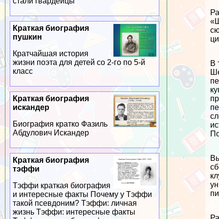
стали гвардейцы
Ра
«Ш
Краткая биография
сю
пушкин
ци
Кратчайшая история
жизни поэта для детей со 2-го по 5-й
В 
класс
Ше
пе
ку
пр
Краткая биография
пе
искандер
сл
Биография кратко Фазиль
ис
Абдулович Искандер
По
Вы
Краткая биография
сб
тэффи
кл
ун
Тэффи краткая биография
пи
и интересные факты Почему у Тэффи
такой псевдоним? Тэффи: личная
жизнь Тэффи: интересные факты
Ра