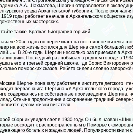
ебывания… в Строгановском училище», – писал он в новел
адемика А.А. Шахматова, Шергин отправляется в экспедиц
нкурского уезда Архангельской губернии. После окончания
 1919 годы работает вначале в Архангельском обществе изу
дожественных мастерских.
тайте также
Краткая биография горький
начале 20-х годов он переезжает на постоянное жительство
вер на всю жизнь остался для Шергина самой большой любо
лей…». В 20-е годы Шергин несколько раз приезжал в Арханг
таринщик». Последний раз побывал в родном городе в 193
ушать его в третьей средней школе, где Борис Викторович
сколько поморских сказов. Ребята сидели словно заворожё
Москве Шергин поначалу работает в институте детского чт
ходит первая книга Шергина «У Архангельского города, у 
иге содержались не собственные произведения Шергина, н
ллад. Отныне продолжение и сохранение традиций северно
ановится делом жизни писателя.
орой сборник увидел свет в 1930 году. Он был назван «Шиш
торые восходят к распространённым в Поморье скоморошин
дувающего богатых и жадных людей. Популярности книги с