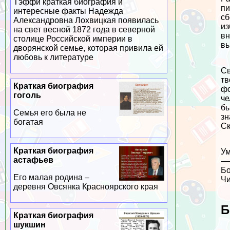
Тэффи краткая биография и
пи
интересные факты Надежда
сб
Александровна Лохвицкая появилась
из
на свет весной 1872 года в северной
вн
столице Российской империи в
вы
дворянской семье, которая привила ей
любовь к литературе
Св
тв
Краткая биография
фо
гоголь
че
бы
Семья его была не
зн
богатая
Ск
Краткая биография
Ум
астафьев
—
Бо
Его малая родина –
Чи
деревня Овсянка Красноярского края
Б
Краткая биография
шукшин