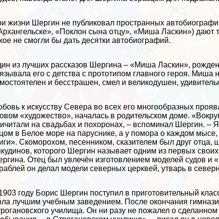
и жизни Шергин не публиковал пространных автобиографий.
Архангельске», «Поклон сына отцу», «Миша Ласкин») дают 
кое не смогли бы дать десятки автобиографий.
ин из лучших рассказов Шергина – «Миша Ласкин», рождени
язывала его с детства с прототипом главного героя. Миша
мостоятелен и бесстрашен, смел и великодушен, удивитель
бовь к искусству Севера во всех его многообразных прояв
овом «художество», началась в родительском доме. «Вокруг
ичитали на свадьбах и похоронах, – вспоминал Шергин. – Я
цом в Белое море на паруснике, а у помора о каждом мысе,
иги». Скоморохом, песенником, сказителем был друг отца
кудинов, которого Шергин называет одним из первых своих 
ргина. Отец был увлечён изготовлением моделей судов и «
раблей он делал модели северных церквей, утварь в северн
1903 году Борис Шергин поступил в приготовительный класс
ла лучшим учебным заведением. После окончания гимназии
рогановского училища. Он ни разу не пожалел о сделанном