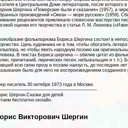
сателя в Центральном Доме литераторов, после которого в
орник Шергина «Поморские были и сказания» (1957), а чер
бранных произведений «Океан — море русское» (1959). Сб
имание рецензентов привлекало словесное мастерство пи
сокой оценки его творчества в статье Л. М. Леонова («Извес
оеобразие фольклоризма Бориса Шергина состоит в непоср
орчество. Цель художника не в том, чтобы обогатить литер
льклора, но чтобы явить народную поэзию как оригинальн
ловека. В текстах Бориса шергина — обилие цитат из фольк
лин, причитаний, лирических песен, небывальщин и т. п.). 
авший всю свою прозу и поэзию наизусть, до последних ле
азывание было для него не воспроизведением созданного 
ер писатель 30 октября 1973 года в Москве.
—————————————————————-
рис Шергин.Сказки для детей.
таем бесплатно онлайн.
орис Викторович Шергин