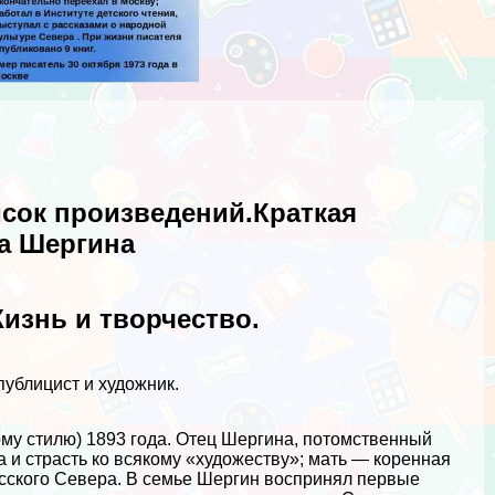
исок произведений.Краткая
а Шергина
изнь и творчество.
публицист и художник.
му стилю) 1893 года. Отец Шергина, потомственный
 и страсть ко всякому «художеству»; мать — коренная
усского Севера. В семье Шергин воспринял первые