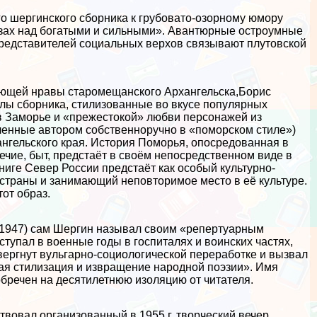
о шергинского сборника к грубовато-озорному юмору
зах над богатыми и сильными». Авантюрные остроумные
представителей социальных верхов связывают плутовской
дающей нравы старомещанского Архангельска,Борис
ллы сборника, стилизованные во вкусе популярных
 в Заморье и «прежестокой» любви персонажей из
ленные автором собственноручно в «поморском стиле»)
нгельского края. История Поморья, опосредованная в
ечие, быт, предстаёт в своём непосредственном виде в
ниге Север России предстаёт как особый культурно-
 страны и занимающий неповторимое место в её культуре.
от образ.
1947) сам Шергин называл своим «репертуарным
тупал в военные годы в госпиталях и воинских частях,
двергнут вульгарно-социологической переработке и вызвал
бая стилизация и извpaщeние народной поэзии». Имя
бречен на десятилетнюю изоляцию от читателя.
вовал организованный в 1955 г. творческий вечер