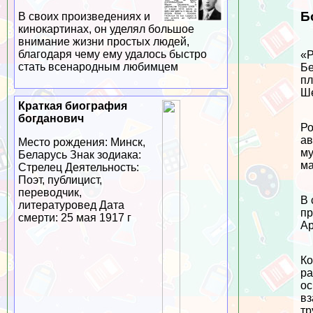
Б
В своих произведениях и
кинокартинах, он уделял большое
внимание жизни простых людей,
благодаря чему ему удалось быстро
«Р
стать всенародным любимцем
Бе
пл
Ше
Краткая биография
богданович
Ро
ав
Место рождения: Минск,
му
Беларусь Знак зодиака:
ма
Стрелец Деятельность:
Поэт, публицист,
переводчик,
В 
литературовед Дата
пр
cмepти: 25 мая 1917 г
Ар
Ко
ра
ос
вз
тр