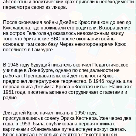
абсолютный политический крах привели к необходимости
пересмотра своих взглядов.
После окончания войны Джеймс Крюс пешком дошел до
Куксхафена, где проживали его родители. Возвращение
на остров Гельголанд оказалось невозможным ввиду
того, что британские ВВС после окончания войны
основали там свою базу. Через некоторое время Крюс
поселился в Гамбурге.
В 1948 году будущий писатель окончил Педагогическое
училище в Люнебурге, однако по специальности не
работал. Преподавательской деятельности Крюс
предпочел литературное творчество. В 1946 году вышла
первая книга Джеймса Крюса «Золотая нить». Начиная с
1951 года, писатель активно сотрудничает с газетами и
радио.
Для детей Крюс начал писать в 1950 году,
прислушавшись к совету Эриха Кестнера. Уже через два
года, в 1953, была опубликована первая книжка с
картинками «Ханзельман путешествует вокруг света».
Крюс написал несколько десятков стихотворных и