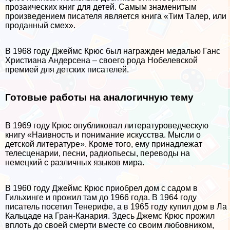
прозаических книг для детей. Самым знаменитым
произведением писателя является книга «Тим Талер, или
проданный смех».
В 1968 году Джеймс Крюс был награжден медалью Ганс
Христиана Андерсена – своего рода Нобелевской
премией для детских писателей.
Готовые работы на аналогичную тему
В 1969 году Крюс опубликовал литературоведческую
книгу «Наивность и понимание искусства. Мысли о
детской литературе». Кроме того, ему принадлежат
телесценарии, песни, радиопьесы, переводы на
немецкий с различных языков мира.
В 1960 году Джеймс Крюс приобрел дом с садом в
Гильхинге и прожил там до 1966 года. В 1964 году
писатель посетил Тенерифе, а в 1965 году купил дом в Ла
Кальцаде на Гран-Канария. Здесь Джемс Крюс прожил
вплоть до своей cмepти вместе со своим любовником,