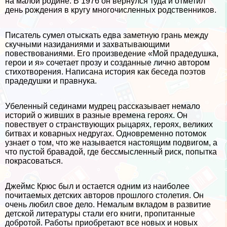
на малой родине. В 1976 он вернулся туда и отметил
день рождения в кругу многочисленных родственников.
Писатель сумел отыскать едва заметную грань между
скучными назиданиями и захватывающими
повествованиями. Его произведение «Мой прадедушка,
герои и я» сочетает прозу и созданные лично автором
стихотворения. Написана история как беседа поэтов
прадедушки и правнука.
Убеленный сединами мудрец рассказывает немало
историй о живших в разные времена героях. Он
повествует о стрaнcтвующих рыцарях, героях, великих
битвах и коварных недругах. Одновременно потомок
узнает о том, что же называется настоящим подвигом, а
что пустой бравадой, где бессмысленный риск, попытка
покрасоваться.
Джеймс Крюс был и остается одним из наиболее
почитаемых детских авторов прошлого столетия. Он
очень любил свое дело. Немалым вкладом в развитие
детской литературы стали его книги, пропитанные
добротой. Работы приобретают все новых и новых