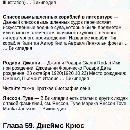
Illustration) … Википедия
Список вымышленных кораблей в литературе
—
Данный список вымышленных судов перечисляет
искусственные водные суда, которые были предметом
или важным элементом значимого художественного
литературного произведения. Название корабля Тип
корабля Капитан Автор Книга Авраам Линкольн фрегат…
… Википедия
Родари, Джанни
— Джанни Родари Gianni Rodari Имя
при рождении: Джованни Франческо Родари Дата
рождения: 23 октября 1920(1920 10 23) Место рождения:
Оменья, Пьемонт, Италия … Википедия
Читайте также
Краткая биография ленц
Янссон, Туве
— В Википедии есть статьи о других людях
с такой фамилией, см. Янссон. Туве Марика Янссон Tove
Marika Jansson … Википедия
Глава 59. Джеймс Крюс