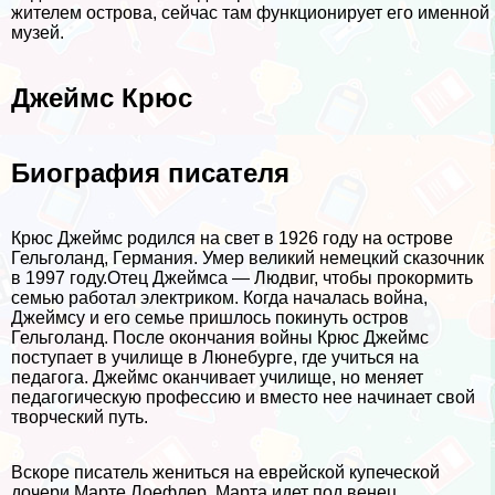
жителем острова, сейчас там функционирует его именной
музей.
Джеймс Крюс
Биография писателя
Крюс Джеймс родился на свет в 1926 году на острове
Гельголанд, Германия. Умер великий немецкий сказочник
в 1997 году.Отец Джеймса — Людвиг, чтобы прокормить
семью работал электриком. Когда началась война,
Джеймсу и его семье пришлось покинуть остров
Гельголанд. После окончания войны Крюс Джеймс
поступает в училище в Люнебурге, где учиться на
педагога. Джеймс оканчивает училище, но меняет
педагогическую профессию и вместо нее начинает свой
творческий путь.
Вскоре писатель жениться на еврейской купеческой
дочери Марте Лоефлер. Марта идет под венец