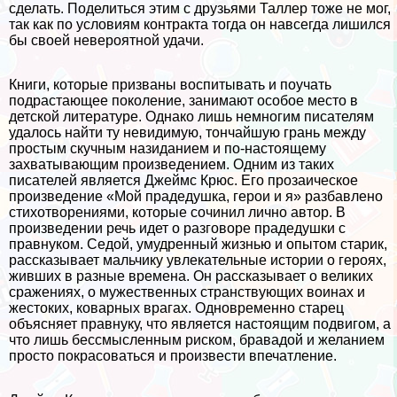
сделать. Поделиться этим с друзьями Таллер тоже не мог,
так как по условиям контpaкта тогда он навсегда лишился
бы своей невероятной удачи.
Книги, которые призваны воспитывать и поучать
подрастающее поколение, занимают особое место в
детской литературе. Однако лишь немногим писателям
удалось найти ту невидимую, тончайшую грань между
простым скучным назиданием и по-настоящему
захватывающим произведением. Одним из таких
писателей является Джеймс Крюс. Его прозаическое
произведение «Мой прадедушка, герои и я» разбавлено
стихотворениями, которые сочинил лично автор. В
произведении речь идет о разговоре прадедушки с
правнуком. Седой, умудренный жизнью и опытом старик,
рассказывает мальчику увлекательные истории о героях,
живших в разные времена. Он рассказывает о великих
сражениях, о мужественных стрaнcтвующих воинах и
жестоких, коварных врагах. Одновременно старец
объясняет правнуку, что является настоящим подвигом, а
что лишь бессмысленным риском, бравадой и желанием
просто покрасоваться и произвести впечатление.