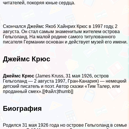
читателей, покоряя юные сердца.
Скончался Джеймс Якоб Хайнрих Крюс в 1997 году, 2
августа. Он стал самым знаменитым жителем острова
Гельголанд. На малой родине самого титулованного
писателя Германии основан и действует музей его имени.
Джеймс Крюс
Джеймс Крюс
(James Kruss, 31 мая 1926, остров
Гельголанд — 2 августа 1997, Гран-Канария) — немецкий
детский писатель и поэт. Автор сказки «Тим Талер, или
проданный смех».[[Файл:|thumb]]
Биография
Родился 31 мая 1926 года но острове Гельголанд в семье