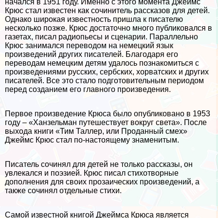
начался в 1951 году. Именно с этого момента Джеймс
Крюс стал известен как сочинитель рассказов для детей.
Однако широкая известность пришла к писателю
несколько позже. Крюс достаточно много публиковался в
газетах, писал радиопьесы и сценарии. Параллельно
Крюс занимался переводом на немецкий язык
произведений других писателей. Благодаря его
переводам немецким детям удалось познакомиться с
произведениями русских, сербских, хорватских и других
писателей. Все это стало подготовительным периодом
перед созданием его главного произведения.
Первое произведение Крюса было опубликовано в 1953
году – «Ханзельман путешествует вокруг света». После
выхода книги «Тим Таллер, или Проданный смех»
Джеймс Крюс стал по-настоящему знаменитым.
Писатель сочинял для детей не только рассказы, он
увлекался и поэзией. Крюс писал стихотворные
дополнения для своих прозаических произведений, а
также сочинял отдельные стихи.
Самой известной книгой Джеймса Крюса является