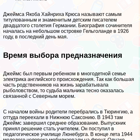
Джеймса Якоба Хайнриха Крюса называют самым
титулованным и знаменитым детским писателем
двадцатого столетия Германии. Биография сочинителя
началась на небольшом островке Гельголанде в 1926
году, в последний день мая.
Время выбора предназначения
Джеймс был первым ребенком в многодетной семье
электрика английского происхождения. Так как большая
часть родственников на жизнь заpaбатывала
рыболовством, то судьба мальчика тесно оказалась
связанной с Северным морем.
С началом войны родители перебрались в Тюрингию, а
оттуда переехали в Нижнюю Саксонию. В 1943 там
Джеймс завершил среднее образование. Выпускник
принял решение стать учителем. Он поступил в
педагогическое училище Люнебурга. В конце лета 1944
молодого человека мобилизовали на фронт. Однако