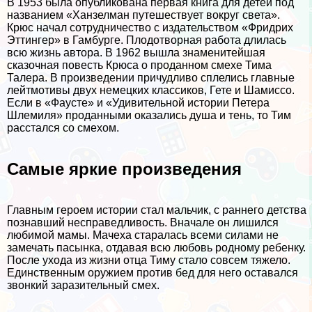
В 1953 была опубликована первая книга для детей под
названием «Ханзелман путешествует вокруг света».
Крюс начал сотрудничество с издательством «Фридрих
Эттингер» в Гамбурге. Плодотворная работа длилась
всю жизнь автора. В 1962 вышла знаменитейшая
сказочная повесть Крюса о проданном смехе Тима
Талера. В произведении причудливо сплелись главные
лейтмотивы двух немецких классиков, Гете и Шамиссо.
Если в «Фаусте» и «Удивительной истории Петера
Шлемиля» проданными оказались душа и тень, то Тим
расстался со смехом.
Самые яркие произведения
Главным героем истории стал мальчик, с раннего детства
познавший несправедливость. Вначале он лишился
любимой мамы. Мачеха старалась всеми силами не
замечать пасынка, отдавая всю любовь родному ребенку.
После ухода из жизни отца Тиму стало совсем тяжело.
Единственным оружием против бед для него оставался
звонкий заразительный смех.