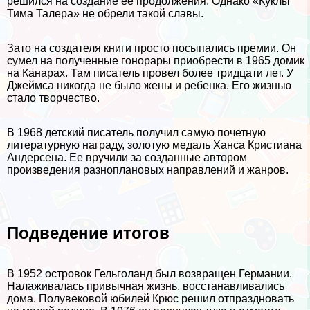
решился на создание ее продолжения. Однако «Куклы
Тима Талера» не обрели такой славы.
Зато на создателя книги просто посыпались премии. Он
сумел на полученные гонорары приобрести в 1965 домик
на Канарах. Там писатель провел более тридцати лет. У
Джеймса никогда не было жены и ребенка. Его жизнью
стало творчество.
В 1968 детский писатель получил самую почетную
литературную награду, золотую медаль Ханса Кристиана
Андерсена. Ее вручили за созданные автором
произведения разноплановых направлений и жанров.
Подведение итогов
В 1952 островок Гельголанд был возвращен Германии.
Налаживалась привычная жизнь, восстанавливались
дома. Полувековой юбилей Крюс решил отпраздновать