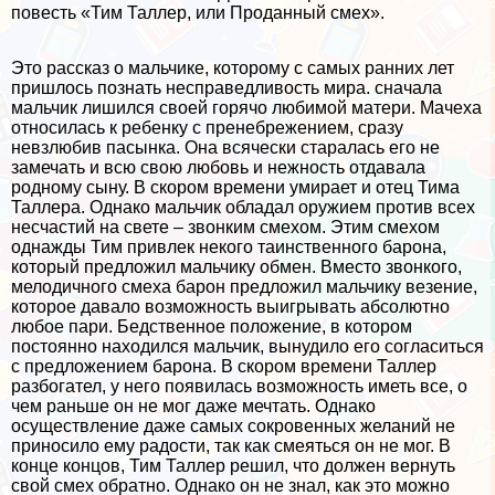
повесть «Тим Таллер, или Проданный смех».
Это рассказ о мальчике, которому с самых ранних лет
пришлось познать несправедливость мира. сначала
мальчик лишился своей горячо любимой матери. Мачеха
относилась к ребенку с пренебрежением, сразу
невзлюбив пасынка. Она всячески старалась его не
замечать и всю свою любовь и нежность отдавала
родному сыну. В скором времени умирает и отец Тима
Таллера. Однако мальчик обладал оружием против всех
несчастий на свете – звонким смехом. Этим смехом
однажды Тим привлек некого таинственного барона,
который предложил мальчику обмен. Вместо звонкого,
мелодичного смеха барон предложил мальчику везение,
которое давало возможность выигрывать абсолютно
любое пари. Бедственное положение, в котором
постоянно находился мальчик, вынудило его согласиться
с предложением барона. В скором времени Таллер
разбогател, у него появилась возможность иметь все, о
чем раньше он не мог даже мечтать. Однако
осуществление даже самых сокровенных желаний не
приносило ему радости, так как смеяться он не мог. В
конце концов, Тим Таллер решил, что должен вернуть
свой смех обратно. Однако он не знал, как это можно