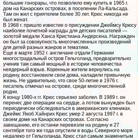
большие гонорары, что позволило ему купить в 1965 г.
дом на Канарских островах, в поселении Ла-Кальсада.
Там он жил с приятелем более 30 лет. Крюс никогда не
был женат.
В 1968 г. пришло известие о присуждении Джеймсу Крюсу
наиболее почетной награды для детских писателей —
золотой медали Ханса Кристиана Андерсена. Награжден
он был за совокупность многочисленных произведений
для детей разных жанров и тематики.
Еще в марте 1952 г. англичане отдали Германии
многострадальный остров Гельголанд, предварительно
учинив там самый мощный в истории человечества
неядерный взрыв. Коренные жители вернулись на
родину, восстановили свои дома, наладили привычную
жизнь. Не удивительно, что свое 50-летие в 1976 г.
писатель отмечал на острове, среди многочисленной
родни.
К концу 1980-х гг. Крюс серьезно заболел. В 1989 г. он
перенес две операции на сердце, а потом вынужден был
периодически обследоваться в американских клиниках.
Джеймс Якоб Хайнрих Крюс умер 2 августа 1997 г. в
своем доме на Канарских островах. Согласно
завещанию, его останки перевезли на родину и 27
сентября того же года опустили в воды Северного моря
недалеко от Гельголанда. Крюс стал самым знаменитым