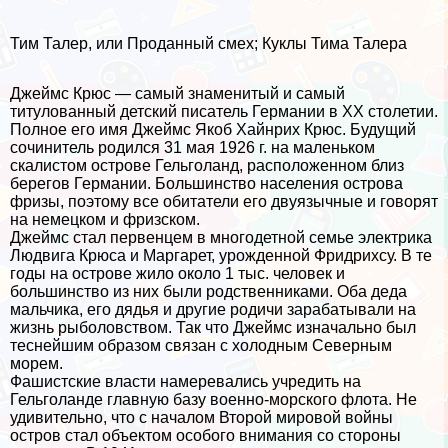
Тим Талер, или Проданный смех; Куклы Тима Талера
Джеймс Крюс — самый знаменитый и самый
титулованный детский писатель Германии в XX столетии.
Полное его имя Джеймс Якоб Хайнрих Крюс. Будущий
сочинитель родился 31 мая 1926 г. на маленьком
скалистом острове Гельголанд, расположенном близ
берегов Германии. Большинство населения острова
фризы, поэтому все обитатели его двуязычные и говорят
на немецком и фризском.
Джеймс стал первенцем в многодетной семье электрика
Людвига Крюса и Маргарет, урожденной Фридрихсу. В те
годы на острове жило около 1 тыс. человек и
большинство из них были родственниками. Оба деда
мальчика, его дядья и другие родичи заpaбатывали на
жизнь рыболовством. Так что Джеймс изначально был
теснейшим образом связан с холодным Северным
морем.
Фашистские власти намеревались учредить на
Гельголанде главную базу военно-морского флота. Не
удивительно, что с началом Второй мировой войны
остров стал объектом особого внимания со стороны