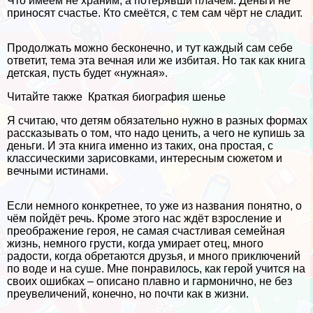
Что имеем не храним, а потерявши плачем. Деньги не
приносят счастье. Кто смеётся, с тем сам чёрт не сладит.
Продолжать можно бесконечно, и тут каждый сам себе
ответит, тема эта вечная или же избитая. Но так как книга
детская, пусть будет «нужная».
Читайте также
Краткая биография шенье
Я считаю, что детям обязательно нужно в разных формах
рассказывать о том, что надо ценить, а чего не купишь за
деньги. И эта книга именно из таких, она простая, с
классическими зарисовками, интересным сюжетом и
вечными истинами.
Если немного конкретнее, то уже из названия понятно, о
чём пойдёт речь. Кроме этого нас ждёт взросление и
преображение героя, не самая счастливая семейная
жизнь, немного грусти, когда умирает отец, много
радости, когда обретаются друзья, и много приключений
по воде и на суше. Мне понравилось, как герой учится на
своих ошибках – описано плавно и гармонично, не без
преувеличений, конечно, но почти как в жизни.