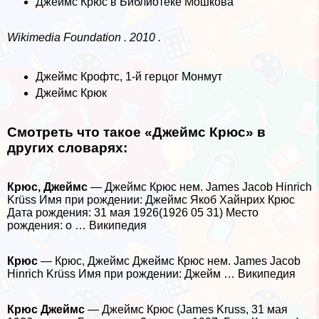
Джеймс Крюс в Библиотеке Мошкова
Wikimedia Foundation . 2010 .
Джеймс Крофтс, 1-й герцог Монмут
Джеймс Крюк
Смотреть что такое «Джеймс Крюс» в
других словарях:
Крюс, Джеймс
— Джеймс Крюс нем. James Jacob Hinrich
Krüss Имя при рождении: Джеймс Якоб Хайнрих Крюс
Дата рождения: 31 мая 1926(1926 05 31) Место
рождения: о … Википедия
Крюс
— Крюс, Джеймс Джеймс Крюс нем. James Jacob
Hinrich Krüss Имя при рождении: Джейм … Википедия
Крюс Джеймс
— Джеймс Крюс (James Kruss, 31 мая