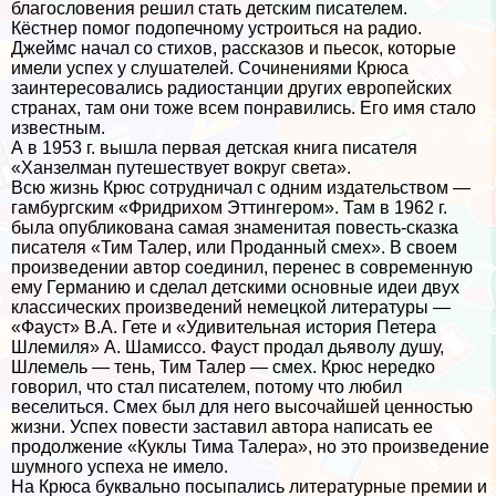
благословения решил стать детским писателем.
Кёстнер помог подопечному устроиться на радио.
Джеймс начал со стихов, рассказов и пьесок, которые
имели успех у слушателей. Сочинениями Крюса
заинтересовались радиостанции других европейских
странах, там они тоже всем понравились. Его имя стало
известным.
А в 1953 г. вышла первая детская книга писателя
«Ханзелман путешествует вокруг света».
Всю жизнь Крюс сотрудничал с одним издательством —
гамбургским «Фридрихом Эттингером». Там в 1962 г.
была опубликована самая знаменитая повесть-сказка
писателя «Тим Талер, или Проданный смех». В своем
произведении автор соединил, перенес в современную
ему Германию и сделал детскими основные идеи двух
классических произведений немецкой литературы —
«Фауст» В.А. Гете и «Удивительная история Петера
Шлемиля» А. Шамиссо. Фауст продал дьяволу душу,
Шлемель — тень, Тим Талер — смех. Крюс нередко
говорил, что стал писателем, потому что любил
веселиться. Смех был для него высочайшей ценностью
жизни. Успех повести заставил автора написать ее
продолжение «Куклы Тима Талера», но это произведение
шумного успеха не имело.
На Крюса буквально посыпались литературные премии и