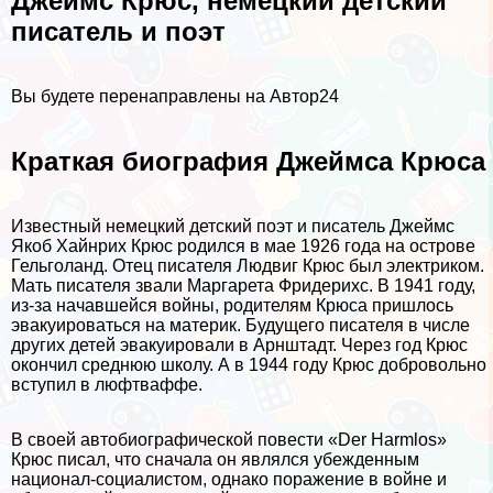
Джеймс Крюс, немецкий детский
писатель и поэт
Вы будете перенаправлены на Автор24
Краткая биография Джеймса Крюса
Известный немецкий детский поэт и писатель Джеймс
Якоб Хайнрих Крюс родился в мае 1926 года на острове
Гельголанд. Отец писателя Людвиг Крюс был электриком.
Мать писателя звали Маргарета Фридерихс. В 1941 году,
из-за начавшейся войны, родителям Крюса пришлось
эвакуироваться на материк. Будущего писателя в числе
других детей эвакуировали в Арнштадт. Через год Крюс
окончил среднюю школу. А в 1944 году Крюс добровольно
вступил в люфтваффе.
В своей автобиографической повести «Der Harmlos»
Крюс писал, что сначала он являлся убежденным
национал-социалистом, однако поражение в войне и