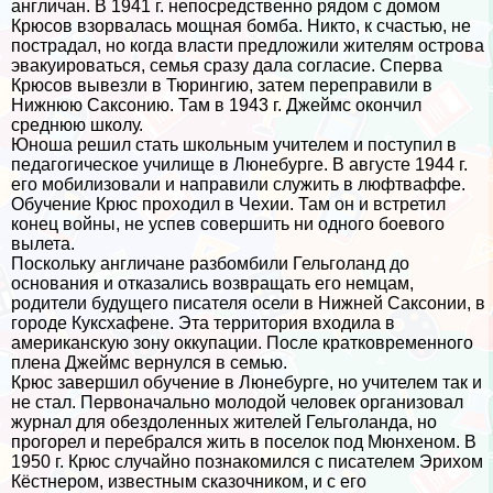
англичан. В 1941 г. непосредственно рядом с домом
Крюсов взорвалась мощная бомба. Никто, к счастью, не
пострадал, но когда власти предложили жителям острова
эвакуироваться, семья сразу дала согласие. Сперва
Крюсов вывезли в Тюрингию, затем переправили в
Нижнюю Саксонию. Там в 1943 г. Джеймс окончил
среднюю школу.
Юноша решил стать школьным учителем и поступил в
педагогическое училище в Люнебурге. В августе 1944 г.
его мобилизовали и направили служить в люфтваффе.
Обучение Крюс проходил в Чехии. Там он и встретил
конец войны, не успев совершить ни одного боевого
вылета.
Поскольку англичане разбомбили Гельголанд до
основания и отказались возвращать его немцам,
родители будущего писателя осели в Нижней Саксонии, в
городе Куксхафене. Эта территория входила в
американскую зону оккупации. После кратковременного
плена Джеймс вернулся в семью.
Крюс завершил обучение в Люнебурге, но учителем так и
не стал. Первоначально молодой человек организовал
журнал для обездоленных жителей Гельголанда, но
прогорел и перебрался жить в поселок под Мюнхеном. В
1950 г. Крюс случайно познакомился с писателем Эрихом
Кёстнером, известным сказочником, и с его