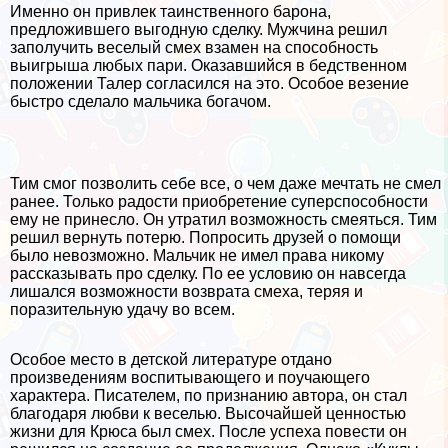
Именно он привлек таинственного барона,
предложившего выгодную сделку. Мужчина решил
заполучить веселый смех взамен на способность
выигрыша любых пари. Оказавшийся в бедственном
положении Талер согласился на это. Особое везение
быстро сделало мальчика богачом.
Тим смог позволить себе все, о чем даже мечтать не смел
ранее. Только радости приобретение суперспособности
ему не принесло. Он утратил возможность смеяться. Тим
решил вернуть потерю. Попросить друзей о помощи
было невозможно. Мальчик не имел права никому
рассказывать про сделку. По ее условию он навсегда
лишался возможности возврата смеха, теряя и
поразительную удачу во всем.
Особое место в детской литературе отдано
произведениям воспитывающего и поучающего
хаpaктера. Писателем, по признанию автора, он стал
благодаря любви к веселью. Высочайшей ценностью
жизни для Крюса был смех. После успеха повести он