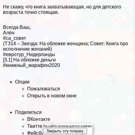
Не скажу, что книга захватывающая, но для детского
возраста точно стоящая.
Всегда Ваш,
Алён
#са_совет
(ТЗ14 – Звезда: На обложке женщина; Совет: Книга про
исполнение желаний)
#евротур_Нидерланды
[3.1] На обложке деньги
#книжный_марафон2020
Опции
Пожаловаться
Открыть в новом окне
Поделиться
ВКонтакте
Твиттер
На сайте используются cookies
Закрыть эту плашку
Фейсбук