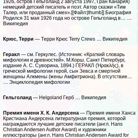
1926, остров Гельголанд 2 августа 1997, Гран Канария)
немецкий детский писатель и поэт. Автор сказки «Тим
Талер, или проданный смех».[[Файл:|thumb]] Биография
Родился 31 мая 1926 года но острове Гельголанд в… …
Википедия
Крюс, Терри
— Терри Крюс Terry Crews … Википедия
Геpaкл
— см. Геркулес. (Источник: «Краткий словарь
мифологии и древностей». М.Корш. Санкт Петербург,
издание А. С. Суворина, 1894.) ГЕРАКЛ (Ήρακλής), в
греческой мифологии герой, сын Зевса и cмepтной
женщины Алкмены (жены Амфитриона). В отсутствие…
… Энциклопедия мифологии
Гельголанд
— Helgoland Герб … Википедия
Премия имени Х. К. Андерсена
— Премия имени Ханса
Кристиана Андерсена литературная премия, которой
награждаются лучшие детские писатели (англ. Hans
Christian Andersen Author Award) и художники
иллюстраторы (англ. Hans Christian Andersen Award for