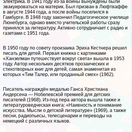
электрика. В 1941 году из-за войны вынуждены были
эвакуироваться на материк. Был призван в Люфтваффе
в августе 1944 года, а после войны поселился в
Гамбурге. В 1948 году закончил Педагогическое училище
Люнебурга, однако вместо учительской работы сразу
принялся за литературу. Активно сотрудничает с радио и
газетами с 1951 года.
В 1950 году по совету произаика Эриха Кестнера решил
писать для детей. Первая книжка с картинками
«Ханзелман путешествует вокруг света» вышла в 1953
году. Автор нескольких десятков прозаических и
стихотворных книг для детей, самая знаменитая из
которых «Тим Талер, или проданный смех» (1962).
Писатель награждён медалью Ганса Христиана
Андерсена — Нобелевской премией для детских
писателей (1968). Из-под пера автора вышла также и
литературоведческая книга: «Наивность и понимание
искусства. Мысли о детской литературе» (1969), а также
песни, радиопьесы, телесценарии и переводы на
немецкий с различных языков.