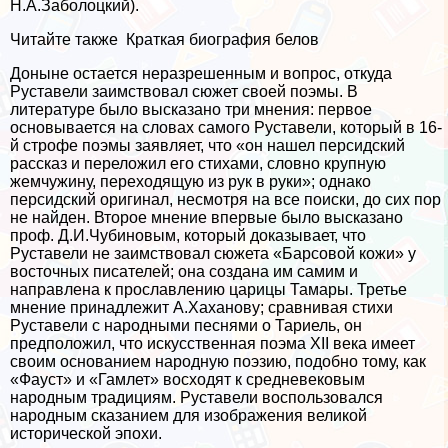
Н.А.Заболоцкий).
Читайте также
Краткая биография белов
Доныне остается неразрешенным и вопрос, откуда
Руставели заимствовал сюжет своей поэмы. В
литературе было высказано три мнения: первое
основывается на словах самого Pуставели, который в 16-
й строфе поэмы заявляет, что «он нашел персидский
рассказ и переложил его стихами, словно крупную
жемчужину, переходящую из рук в руки»; однако
персидский оригинал, несмотря на все поиски, до сих пор
не найден. Второе мнение впервые было высказано
проф. Д.И.Чубиновым, который доказывает, что
Руставели не заимствовал сюжета «Барсовой кожи» у
восточных писателей; она создана им самим и
направлена к прославлению царицы Тамары. Третье
мнение принадлежит А.Хаханову; сравнивая стихи
Руставели с народными песнями о Тариель, он
предположил, что искусственная поэма XII века имеет
своим основанием народную поэзию, подобно тому, как
«Фауст» и «Гамлет» восходят к средневековым
народным традициям. Руставели воспользовался
народным сказанием для изображения великой
исторической эпохи.