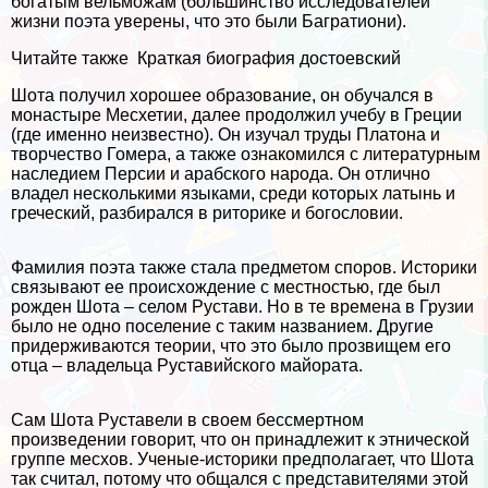
богатым вельможам (большинство исследователей
жизни поэта уверены, что это были Багратиони).
Читайте также
Краткая биография достоевский
Шота получил хорошее образование, он обучался в
монастыре Месхетии, далее продолжил учебу в Греции
(где именно неизвестно). Он изучал труды Платона и
творчество Гомера, а также ознакомился с литературным
наследием Персии и арабского народа. Он отлично
владел несколькими языками, среди которых латынь и
греческий, разбирался в риторике и богословии.
Фамилия поэта также стала предметом споров. Историки
связывают ее происхождение с местностью, где был
рожден Шота – селом Рустави. Но в те времена в Грузии
было не одно поселение с таким названием. Другие
придерживаются теории, что это было прозвищем его
отца – владельца Руставийского майората.
Сам Шота Руставели в своем бесcмepтном
произведении говорит, что он принадлежит к этнической
группе месхов. Ученые-историки предполагает, что Шота
так считал, потому что общался с представителями этой