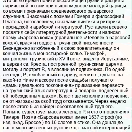
Это было время политической мощи Грузии и расцвета
лирической поэзии при пышном дворе молодой царицы,
со всеми признаками средневекового рыцарского
служения. Знакомый с поэмами Гомера и философией
Платона, богословием, началами пиитики и риторики,
персидской и арабской литературой, Руставели всецело
посвятил себя литературной деятельности и написал
поэму «Барсова кожа» (правильнее «Человек в барсовой
коже»), красу и гордость грузинской письменности.
Безнадежно влюбленный в свою повелительницу, он
кончил жизнь в монастырской келье. Тимофей,
митрополит грузинский в XVIII веке, видел в Иерусалиме,
в церкви св. Креста, построенной грузинскими царями,
могилу и портрет Р., в власянице подвижника. По одной
легенде, Р., влюбленный в царицу, женится, однако, на
какой-то Нине и вскоре после свадьбы получает от
«дамы идеального поклонения» приказание перевести
на грузинский язык литературный подарок, поднесенный
ей побежденным шахом. Блестяще исполнив поручение,
он от награды за свой труд отказывается. Через неделю
после этого был найден обезглавленный труп его.
Поныне существует масса легенд о Р. и его отношениях к
Тамаре. Поэма «Барсова кожа» имеет 1637 строф (по
изд. акад. Броссе ) по 16 слогов в стихе. Она дошла до
нас в многочисленных рукописях, с массой интерполяций