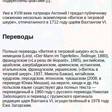
подкреплены фактами [1] .
Уже в XVIII веке патриарх Антоний I предал публичному
сожжению несколько экземпляров «Витязя в тигровой
шкуре», отпечатанного в 1712 году царём Вахтангом VI.
Переводы
Полные переводы «Витязя в тигровой шкуре» есть на
немецком (Leist, «Der Mann im Tigerfelle», Лейпциг, 1880),
французском («La peau de léopard», 1885), английском,
арабском, азербайджанском, армянском, испанском,
итальянском, французском, украинском, («Витязь в
тигровій шкурі», 1937, Микола Бажан), китайском,
курдском, персидском, японском, чувашском (2008, в
переводе Юхма Мишши), на иврите, хинди и др. На
польском языке существуют два полных текста —
переведенный в 1960 году с русского перевода Николая
Заболоцкого и перевод с грузинского оригинала
редакции царя Вахтанга VI, осуществлённый в 1976 году
Ежи Загорским.