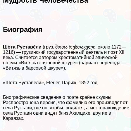
Мудрость Человечества
Биография
Шóта Руставе́ли
(груз. შოთა რუსთაველი, около 1172—
1216) — грузинский государственный деятель и поэт XII
века. Считается автором хрестоматийной эпической
поэмы «Витязь в тигровой шкуре» (вариант перевода —
«Витязь в барсовой шкуре»).
«Шота Руставели», Flerier, Париж, 1852 год
Биографические сведения о поэте крайне скудны.
Распространена версия, что фамилию его производят от
села Рустави, где он, якобы, родился, а местонахождение
села Рустави одни видят близ Ахалцихе, другие в
Караязах.