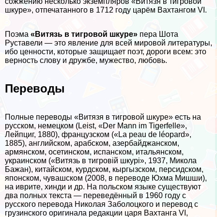
сожжению несколько экземпляров «Витязя в тигровой
шкуре», отпечатанного в 1712 году царём Вахтангом VI.
Поэма
«Витязь в тигровой шкуре»
пера Шота
Руставели — это явление для всей мировой литературы,
ибо ценности, которые защищает поэт, дороги всем: это
верность слову и дружбе, мужество, любовь.
Переводы
Полные переводы «Витязя в тигровой шкуре» есть на
русском, немецком (Leist, «Der Mann im Tigerfelle»,
Лейпциг, 1880), французском («La peau de léopard»,
1885), английском, арабском, азербайджанском,
армянском, осетинском, испанском, итальянском,
украинском («Витязь в тигровій шкурі», 1937, Микола
Бажан), китайском, курдском, кыргызском, персидском,
японском, чувашском (2008, в переводе Юхма Мишши),
на иврите, хинди и др. На польском языке существуют
два полных текста — переведённый в 1960 году с
русского перевода Николая Заболоцкого и перевод с
грузинского оригинала редакции царя Вахтанга VI,