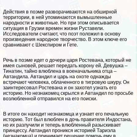
Действия в поэме разворачиваются на обширной
территории, в ней упоминаются вымышленные
народности и животные. Но при этом описывается
ситуация в Грузии времен жизни Руставели.
Исследователи считают, что поэт положил в основу
произведения народное творчество. В этом ключе его
сравнивают с Шекспиром и Гете.
Речь в поэме идет о дочери царя Ростевана, который не
имея сыновей, решает передать корону ей. Дeвyшка –
Тинатин, тайно влюблена в военачальника отца –
Автандила. Автандил и царь на охоте однажды
встречают человека, облаченного в тигровую шкуру. Он
заинтересовал Ростевана и он захотел узнать его
историю. Но незнакомец скрылся и Автандил по просьбе
возлюбленной отправился на его поиски.
В итоге он находит незнакомца и узнает его печальную
историю. Тот был влюблен в дочь правителя Индостана,
но их разлучили и теперь влюбленный разыскивает
принцессу. Автандил проникся историей Тариэла
(незнакомца) и принимает решение помочь ему в