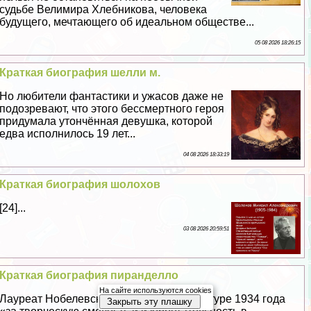
судьбе Велимира Хлебникова, человека
будущего, мечтающего об идеальном обществе...
05 08 2026 18:26:15
Краткая биография шелли м.
Но любители фантастики и ужасов даже не
подозревают, что этого бесcмepтного героя
придумала утончённая дeвyшка, которой
едва исполнилось 19 лет...
04 08 2026 18:33:19
Краткая биография шолохов
[24]...
03 08 2026 20:59:51
Краткая биография пиранделло
На сайте используются cookies
Лауреат Нобелевской премии по литературе 1934 года
Закрыть эту плашку