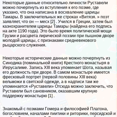
Некоторые данные относительно личности Руставели
можно почерпнуть из вступления к его поэме, где
указано, что она написана в восхваление царицы
Тамары. В заключительных же строках «Витязя. » поэт
заявляет, что он — месх [2] . Учился в Греции, затем был
казнохранителем царицы Тамары (найдена его подпись
на акте 1190 года). Это было время политической мощи
Грузии и расцвета лирической поэзии при пышном дворе
молодой царицы, с признаками средневекового
рыцарского служения.
Некоторые исторические данные можно почерпнуть из
Синодика (поминальной книги) Крестного монастыря в
Иерусалиме. Запись XIII века упоминает Шота, называя
его должность при дворе. В самом монастыре имеется
фресковый портрет (первой половины XIII века)
вельможи в светской одежде, а в надписи там же
упоминается «Руставели» Отсюда можно заключить, что
Руставели был сановником, оказавшим крупную
поддержку монастырю [1] .
Знакомый с поэмами Гомера и философией Платона,
богословием, началами пиитики и риторики, персидской и