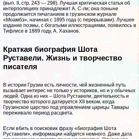
(вып. II, стр. 243 — 298). Лучшая критическая статья об
интерполяциях принадлежит А. С-ли; она поныне
продолжается печатанием в грузинском журнале
«Моамбэ», начиная с 1895 года (с перерывами). Лучшее
издание поэмы, с богатыми иллюстрациями, появилось в
Тифлисе в 1889 году. А. Хаханов.
Краткая биография Шота
Руставели. Жизнь и творчество
писателя
В истории Грузии есть личности, чей жизненный путь
вызывает интерес не только у историков, но и у обычных
людей. Одна из них – Шота Руставели, деятельность и
творчество которого датируется XII веком, когда
Грузинское царство под управлением царицы Тамары
переживало период расцвета.
Если вбить в поисковик фразу «биография Шота
Руставели», информации найдется немного. Даже дата