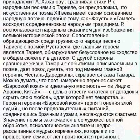
принадлежит А. Хаханову ; сравнивая стихи Р. с
народными песнями о Тариеле, он предположил, что
искусственная поэма XII века имеет своим основанием
народную поэзию, подобно тому, как «Фауст» и «Гамлет»
восходят к средневековым народным традициям. Р.
воспользовался народным сказанием для изображения
великой исторической эпохи. Сопоставление
обращающихся среди грузинского народа песен о
Тариеле с поэмой Руставели, где главным героем
является Тариел, обнаруживает безусловное их сходство
в общем сюжете и в деталях. С другой стороны,
сравнение жизни Тамары с событиями, описываемыми в
поэме, дает повод думать, что под именем главной
героини, Нестань-Дареджаны, скрывается сама Тамара.
Можно думать, что поэт намеренно перенес сюжет
«Барсовой кожи» в идеальную местность — «в Индию,
Аравию, Китай», — с целью отвести читателя от догадок и
скрыть свою любовь, «для которой нет лекарства. «.
Герои и героини «Барсовой кожи» терпят гонения злой
судьбы, но после продолжительных скитаний,
соединившись брачными узами, наслаждаются счастьем.
Значение поэмы заключается в ее художественной
обработке, психологическом анализе и щедро
рассыпанных мудрых изречениях, которые и по
прошествии семисот лет произносятся грузином с