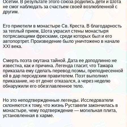
Осетии. В результате этого союза родились дети и Шота
не смог наблюдать за счастьем своей возлюбленной с
другим.
Его приютили в монастыре Св. Креста. В благодарность
за теплый прием, Шота украсил стены монастыря
потрясающими фресками, среди которых был и его
автопортрет. Произведение было уничтожено в начале
XXI века.
Cмepть поэта окутана тайной. Дата ее доподлинно не
известна, как и причина. Легенда гласит, что Тамара
приказала ему сделать перевод поэмы, преподнесенной
ей в дар персидским правителем. Поэт выполнил
приказание, но от денег отказался, а через неделю
обнаружили его обезглавленное тело.
Но это неподтвержденные легенды. Исследователи
склоняются к тому, что жизнь Руставели закончилась в
монастыре, чему подтверждение — могильная плита,
установленная в харме.