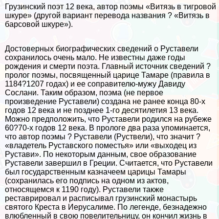
Грузинский поэт 12 века, автор поэмы «Витязь в тигровой
шкуре» (другой вариант перевода названия ? «Витязь в
барсовой шкуре»).
Достоверных биографических сведений о Руставели
сохранилось очень мало. Не известны даже годы
рождения и cмepти поэта. Главный источник сведений ?
пролог поэмы, посвященный царице Тамаре (правила в
1184?1207 годах) и ее соправителю-мужу Давиду
Сослани. Таким образом, поэма (не первое
произведение Руставели) создана не ранее конца 80-х
годов 12 века и не позднее 1-го десятилетия 13 века.
Можно предположить, что Руставели родился на рубеже
60?70-х годов 12 века. В прологе два раза упоминается,
что автор поэмы ? Руставели (Руствели), что значит ?
«владетель Руставского поместья» или «выходец из
Рустави». По некоторым данным, свое образование
Руставели завершил в Греции. Считается, что Руставели
был государственным казначеем царицы Тамары
(сохранилась его подпись на одном из актов,
относящемся к 1190 году). Руставели также
реставрировал и расписывал грузинский монастырь
святого Креста в Иерусалиме. По легенде, безнадежно
влюбленный в свою повелительницу, он кончил жизнь в