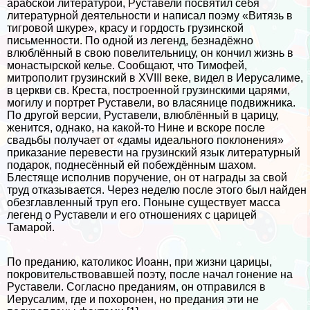
арабской литературой, Руставели посвятил себя
литературной деятельности и написал поэму «Витязь в
тигровой шкуре», красу и гордость грузинской
письменности. По одной из легенд, безнадёжно
влюблённый в свою повелительницу, он кончил жизнь в
монастырской келье. Сообщают, что Тимофей,
митрополит грузинский в XVIII веке, видел в Иерусалиме,
в церкви св. Креста, построенной грузинскими царями,
могилу и портрет Руставели, во власянице подвижника.
По другой версии, Руставели, влюблённый в царицу,
женится, однако, на какой-то Нине и вскоре после
свадьбы получает от «дамы идеального поклонения»
приказание перевести на грузинский язык литературный
подарок, поднесённый ей побеждённым шахом.
Блестяще исполнив поручение, он от награды за свой
труд отказывается. Через неделю после этого был найден
обезглавленный труп его. Поныне существует масса
легенд о Руставели и его отношениях с царицей
Тамарой.
По преданию, католикос Иоанн, при жизни царицы,
покровительствовавшей поэту, после начал гонение на
Руставели. Согласно преданиям, он отправился в
Иерусалим, где и похоронен, но предания эти не