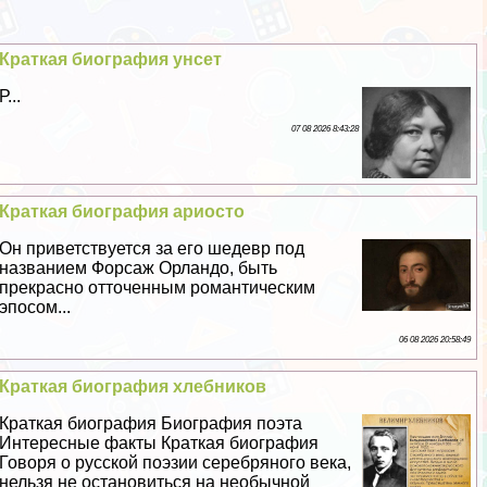
Краткая биография унсет
Р...
07 08 2026 8:43:28
Краткая биография ариосто
Он приветствуется за его шедевр под
названием Форсаж Орландо, быть
прекрасно отточенным романтическим
эпосом...
06 08 2026 20:58:49
Краткая биография хлебников
Краткая биография Биография поэта
Интересные факты Краткая биография
Говоря о русской поэзии серебряного века,
нельзя не остановиться на необычной