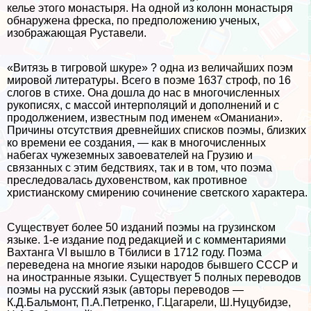
келье этого монастыря. На одной из колонн монастыря
обнаружена фреска, по предположению ученых,
изображающая Руставели.
«Витязь в тигровой шкуре» ? одна из величайших поэм
мировой литературы. Всего в поэме 1637 строф, по 16
слогов в стихе. Она дошла до нас в многочисленных
рукописях, с массой интерполяций и дополнений и с
продолжением, известным под именем «Оманиани».
Причины отсутствия древнейших списков поэмы, близких
ко времени ее создания, — как в многочисленных
набегах чужеземных завоевателей на Грузию и
связанных с этим бедствиях, так и в том, что поэма
преследовалась духовенством, как противное
христианскому смирению сочинение светского хаpaктера.
Существует более 50 изданий поэмы на грузинском
языке. 1-е издание под редакцией и с комментариями
Вахтанга VI вышло в Тбилиси в 1712 году. Поэма
переведена на многие языки народов бывшего СССР и
на иностранные языки. Существует 5 полных переводов
поэмы на русский язык (авторы переводов —
К.Д.Бальмонт, П.А.Петренко, Г.Цагарели, Ш.Нуцубидзе,