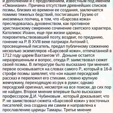
и дополнений и с продолжением, известным под именем
«Оманиани». Причина отсутствия древнейших списков
поэмы, близких ко времени ее создания, заключается
помимо тяжелых бедствий, постигавших Грузию от
иноземных полчищ, в том, что «Барсова кожа»
преследовалась духовенством, как противное
христианскому смирению сочинение светского хаpaктера.
Католикос Иоанн, еще при жизни царицы,
покровительствовавшей поэту, воздвиг, по преданию,
гонение на Р. В XVIII веке патриарх Антоний I,
просвещенный писатель, предал публичному сожжению
несколько экземпляров «Барсовой кожи», отпечатанной в
1712 году царем Вахтангом VI . Доныне остается
неразрешенным и вопрос, откуда Р. заимствовал сюжет
своей поэмы. В литературе было высказано три мнения:
первое основывается на словах самого Р., который в 16-й
строфе поэмы заявляет, что «он нашел персидский
рассказ и переложил его стихами, словно крупную
жемчужину, переходящую из рук в руки»; однако
персидский оригинал, несмотря на все поиски, до сих пор
не найден. Второе мнение впервые было высказано
профессором Д.И. Чубиновым , который доказывает, что
Р. не заимствовал сюжета «Барсовой кожи» у восточных
писателей; она создана им самим и направлена к
прославлению царицы Тамары. Третье мнение