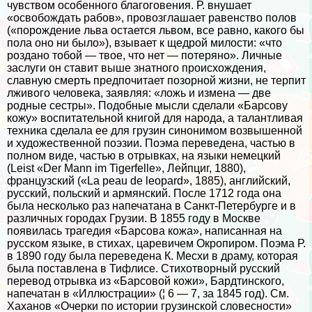
чувством особенного благоговения. Р. внушает
«освобождать рабов», провозглашает равенство полов
(«порождение льва остается львом, все равно, какого бы
пола оно ни было»), взывает к щедрой милости: «что
роздано тобой — твое, что нет — потеряно». Личные
заслуги он ставит выше знатного происхождения,
славную cмepть предпочитает позорной жизни, не терпит
лживого человека, заявляя: «ложь и измена — две
родные сестры». Подобные мысли сделали «Барсову
кожу» воспитательной книгой для народа, а талантливая
техника сделала ее для грузин синонимом возвышенной
и художественной поэзии. Поэма переведена, частью в
полном виде, частью в отрывках, на языки немецкий
(Leist «Der Mann im Tigerfelle», Лейпциг, 1880),
французский («La peau de leopard», 1885), английский,
русский, польский и армянский. После 1712 года она
была несколько раз напечатана в Санкт-Петербурге и в
различных городах Грузии. В 1855 году в Москве
появилась трагедия «Барсова кожа», написанная на
русском языке, в стихах, царевичем Окропиром. Поэма Р.
в 1890 году была переведена К. Месхи в драму, которая
была поставлена в Тифлисе. Стихотворный русский
перевод отрывка из «Барсовой кожи», Бардтинского,
напечатан в «Иллюстрации» (¦ 6 — 7, за 1845 год). См.
Хаханов «Очерки по истории грузинской словесности»