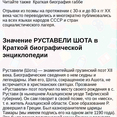
Читайте также
Краткая биография габбе
Отрывки из поэмы на протяжении с 30-х и до 80-х гг XX
века часто переводились и многократно публиковались
на всех языках народов СССР и стран
социалистического лагеря.
Значение РУСТАВЕЛИ ШОТА в
Краткой биографической
энциклопедии
Руставели (Шота) — знаменитейший грузинский поэт XII
века. Биографические сведения о нем скудны и
легендарны. Имя его, Шота, сокращенное из Ашота, не
встречается в христианских святцах. Прозвание
«Руставели» поэт получил по месту своего рождения в с.
Рустави (в нынешнем Ахалцихском уезде Тифлисской
губернии). Он сам говорит в своей поэме, что он «месх»,
т. е. житель Ахалцихской области. Свое образование Р.
довершил в Греции. Был казнохранителем царицы
Тамары (мы имеем подпись его на одном акте 1190 года).