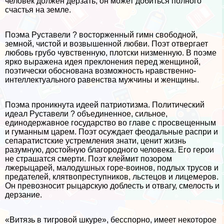
человек должен дерзать, он может добиться полного
счастья на земле.
Поэма Руставели ? восторженный гимн свободной,
земной, чистой и возвышенной любви. Поэт отвергает
любовь грубо чувственную, плотски низменную. В поэме
ярко выражена идея преклонения перед женщиной,
поэтически обоснована возможность нравственно-
интеллектуального равенства мужчины и женщины.
Поэма проникнута идеей патриотизма. Политический
идеал Руставели ? объединенное, сильное,
единодержавное государство во главе с просвещенным
и гуманным царем. Поэт осуждает феодальные распри и
сепаратистские устремления знати, ценит жизнь
разумную, достойную благородного человека. Его герои
не страшатся cмepти. Поэт клеймит позором
лжерыцарей, малодушных горе-воинов, подлых трусов и
предателей, клятвопреступников, льстецов и лицемеров.
Он превозносит рыцарскую доблесть и отвагу, смелость и
дерзание.
«Витязь в тигровой шкуре», бесспopно, имеет некоторое