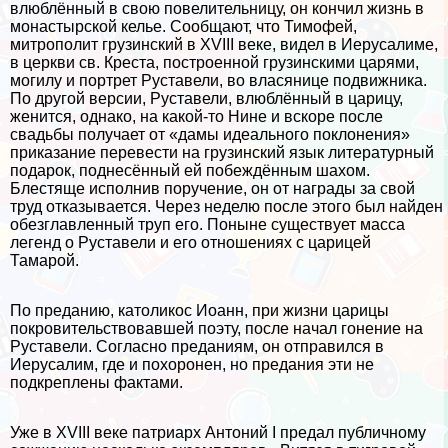
влюблённый в свою повелительницу, он кончил жизнь в
монастырской келье. Сообщают, что Тимофей,
митрополит грузинский в XVIII веке, видел в Иерусалиме,
в церкви св. Креста, построенной грузинскими царями,
могилу и портрет Руставели, во власянице подвижника.
По другой версии, Руставели, влюблённый в царицу,
женится, однако, на какой-то Нине и вскоре после
свадьбы получает от «дамы идеального поклонения»
приказание перевести на грузинский язык литературный
подарок, поднесённый ей побеждённым шахом.
Блестяще исполнив поручение, он от награды за свой
труд отказывается. Через неделю после этого был найден
обезглавленный труп его. Поныне существует масса
легенд о Руставели и его отношениях с царицей
Тамарой.
По преданию, католикос Иоанн, при жизни царицы
покровительствовавшей поэту, после начал гонение на
Руставели. Согласно преданиям, он отправился в
Иерусалим, где и похоронен, но предания эти не
подкреплены фактами.
Уже в XVIII веке патриарх Антоний I предал публичному