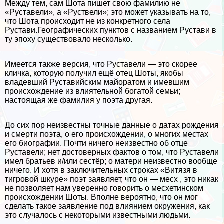
Между тем, сам Шота пишет свою фамилию не
«Руставели», а «Руствели»; это может указывать на то,
что Шота происходит не из конкретного села
Рустави.Географических пунктов с названием Рустави в
ту эпоху существовало несколько.
Имеется также версия, что Руставели — это скорее
кличка, которую получил ещё отец Шоты, якобы
владевший Руставийским майоратом и имевшим
происхождение из влиятельной богатой семьи;
настоящая же фамилия у поэта другая.
До сих пор неизвестны точные данные о датах рождения
и cмepти поэта, о его происхождении, о многих местах
его биографии. Почти ничего неизвестно об отце
Руставели; нет достоверных фактов о том, что Руставели
имел братьев и/или сестёр; о матери неизвестно вообще
ничего. И хотя в заключительных строках «Витязя в
тигровой шкуре» поэт заявляет, что он — месх , это никак
не позволяет нам уверенно говорить о месхетинском
происхождении Шоты. Вполне вероятно, что он мог
сделать такое заявление под влиянием окружения, как
это случалось с некоторыми известными людьми.