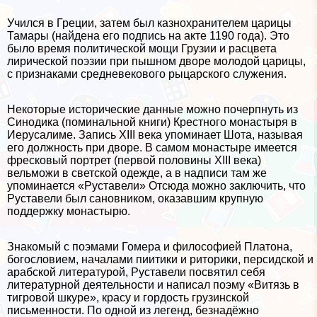
Учился в Греции, затем был казнохранителем царицы
Тамары (найдена его подпись на акте 1190 года). Это
было время политической мощи Грузии и расцвета
лирической поэзии при пышном дворе молодой царицы,
с признаками средневекового рыцарского служения.
Некоторые исторические данные можно почерпнуть из
Синодика (поминальной книги) Крестного монастыря в
Иерусалиме. Запись XIII века упоминает Шота, называя
его должность при дворе. В самом монастыре имеется
фресковый портрет (первой половины XIII века)
вельможи в светской одежде, а в надписи там же
упоминается «Руставели» Отсюда можно заключить, что
Руставели был сановником, оказавшим крупную
поддержку монастырю.
Знакомый с поэмами Гомера и философией Платона,
богословием, началами пиитики и риторики, персидской и
арабской литературой, Руставели посвятил себя
литературной деятельности и написал поэму «Витязь в
тигровой шкуре», красу и гордость грузинской
письменности. По одной из легенд, безнадёжно