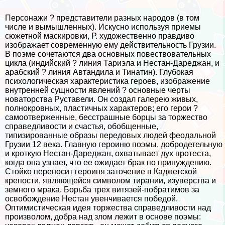
Персонажи ? представители разных народов (в том
числе и вымышленных). Искусно используя приемы
сюжетной маскировки, Р. художественно правдиво
изображает современную ему действительность Грузии.
В поэме сочетаются два основных повествовательных
цикла (индийский ? линия Тариэла и Нестан-Дареджан, и
арабский ? линия Автандила и Тинатин). Глубокая
психологическая хаpaктеристика героев, изображение
внутренней сущности явлений ? основные черты
новаторства Руставели. Он создал галерею живых,
полнокровных, пластичных хаpaктеров; его герои ?
самоотверженные, бесстрашные борцы за торжество
справедливости и счастья, обобщенные,
типизированные образы передовых людей феодальной
Грузии 12 века. Главную героиню поэмы, добродетельную
и кроткую Нестан-Дареджан, охватывает дух протеста,
когда она узнает, что ее ожидает бpaк по принуждению.
Стойко переносит героиня заточение в Каджетской
крепости, являющейся символом тирании, изуверства и
земного мpaка. Борьба трех витязей-побратимов за
освобождение Нестан увенчивается победой.
Оптимистическая идея торжества справедливости над
произволом, добра над злом лежит в основе поэмы: