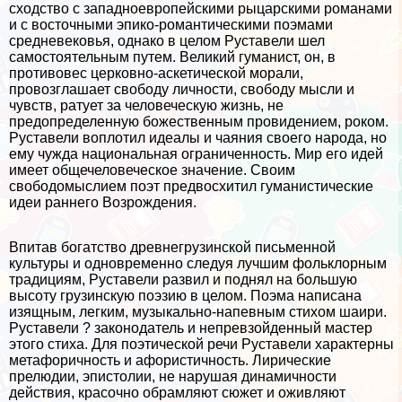
сходство с западноевропейскими рыцарскими романами
и с восточными эпико-романтическими поэмами
средневековья, однако в целом Руставели шел
самостоятельным путем. Великий гуманист, он, в
противовес церковно-аскетической морали,
провозглашает свободу личности, свободу мысли и
чувств, ратует за человеческую жизнь, не
предопределенную божественным провидением, роком.
Руставели воплотил идеалы и чаяния своего народа, но
ему чужда национальная ограниченность. Мир его идей
имеет общечеловеческое значение. Своим
свободомыслием поэт предвосхитил гуманистические
идеи раннего Возрождения.
Впитав богатство древнегрузинской письменной
культуры и одновременно следуя лучшим фольклорным
традициям, Руставели развил и поднял на большую
высоту грузинскую поэзию в целом. Поэма написана
изящным, легким, музыкально-напевным стихом шаири.
Руставели ? законодатель и непревзойденный мастер
этого стиха. Для поэтической речи Руставели хаpaктерны
метафоричность и афористичность. Лирические
прелюдии, эпистолии, не нарушая динамичности
действия, красочно обрамляют сюжет и оживляют