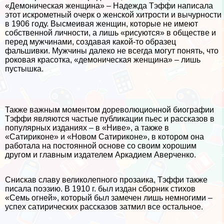
«Демоническая женщина» – Надежда Тэффи написала
этот искрометный очерк о женской хитрости и вычурности
в 1906 году. Высмеивая женщин, которые не имеют
собственной личности, а лишь «рисуются» в обществе и
перед мужчинами, создавая какой-то образец
фальшивки. Мужчины далеко не всегда могут понять, что
роковая красотка, «демоническая женщина» – лишь
пустышка.
Также важным моментом дореволюционной биографии
Тэффи являются частые публикации пьес и рассказов в
популярных изданиях – в «Ниве», а также в
«Сатириконе» и «Новом Сатириконе», в котором она
работала на постоянной основе со своим хорошим
другом и главным издателем Аркадием Аверченко.
Снискав славу великолепного прозаика, Тэффи также
писала поэзию. В 1910 г. был издан сборник стихов
«Семь огней», который был замечен лишь немногими –
успех сатирических рассказов затмил все остальное.