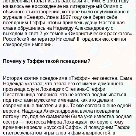
лет дeвoчка стала писать рассказы и стихи. В 1901 году
началось ее восхождение на литературный Олимп с
обычного стихотворения, которое было опубликовано в
журнале «Север». Уже в 1907 году она берет себе
псевдоним Тэффи, чтобы привлечь удачу. Настоящая
слава обрушилась на Надежду Александровну с
выходом в свет 2-ух томов «Юмористических рассказов».
Российский император Николай II гордился ею, считая
самородком империи.
Почему у Тэффи такой псевдоним?
История взятия псевдонима «Тэффи» неизвестна. Сама
Надежда указала, что взяла его от имени домашнего
прозвища слуги Лохвицких Степана-Стеффи.
Писательница говорила, что не хотела подписываться
под текстами мужскими именами, как это делали
современные писательницы. Также согласно еще одной
версии, Надежда Александровна взяла псевдоним
потому что, под ее фамилией была уже известна родная
сестра — поэтесса Мирра Лохвицкая, которую к тому
времени нарекли «русской Сафо». И псевдоним Тэффи
стал результатом игры слов и фамильярностей, в