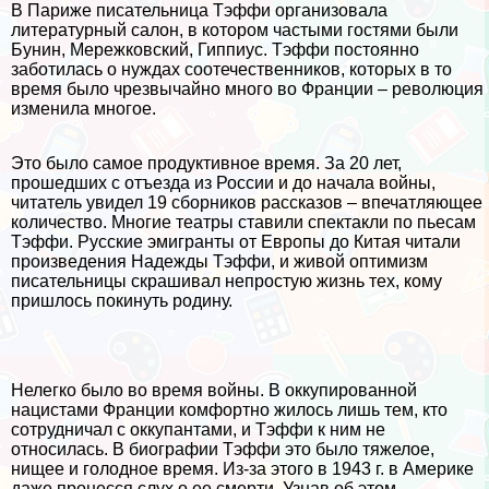
В Париже писательница Тэффи организовала
литературный салон, в котором частыми гостями были
Бунин, Мережковский, Гиппиус. Тэффи постоянно
заботилась о нуждах соотечественников, которых в то
время было чрезвычайно много во Франции – революция
изменила многое.
Это было самое продуктивное время. За 20 лет,
прошедших с отъезда из России и до начала войны,
читатель увидел 19 сборников рассказов – впечатляющее
количество. Многие театры ставили спектакли по пьесам
Тэффи. Русские эмигранты от Европы до Китая читали
произведения Надежды Тэффи, и живой оптимизм
писательницы скрашивал непростую жизнь тех, кому
пришлось покинуть родину.
Нелегко было во время войны. В оккупированной
нацистами Франции комфортно жилось лишь тем, кто
сотрудничал с оккупантами, и Тэффи к ним не
относилась. В биографии Тэффи это было тяжелое,
нищее и голодное время. Из-за этого в 1943 г. в Америке
даже пронесся слух о ее cмepти. Узнав об этом,