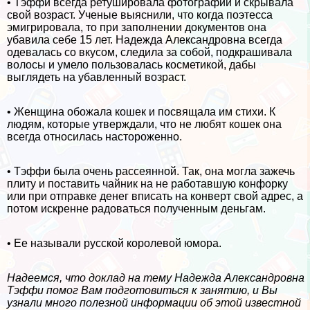
• Тэффи всегда ретушировала фотографии и скрывала
свой возраст. Ученые выяснили, что когда поэтесса
эмигрировала, то при заполнении документов она
убавила себе 15 лет. Надежда Александровна всегда
одевалась со вкусом, следила за собой, подкрашивала
волосы и умело пользовалась косметикой, дабы
выглядеть на убавленный возраст.
• Женщина обожала кошек и посвящала им стихи. К
людям, которые утверждали, что не любят кошек она
всегда относилась настороженно.
• Тэффи была очень рассеянной. Так, она могла зажечь
плиту и поставить чайник на не работавшую конфорку
или при отправке денег вписать на конверт свой адрес, а
потом искренне радоваться полученным деньгам.
• Ее называли русской королевой юмора.
Надеемся, что доклад на тему Надежда Александровна
Тэффи помог Вам подготовиться к занятию, и Вы
узнали много полезной информации об этой известной