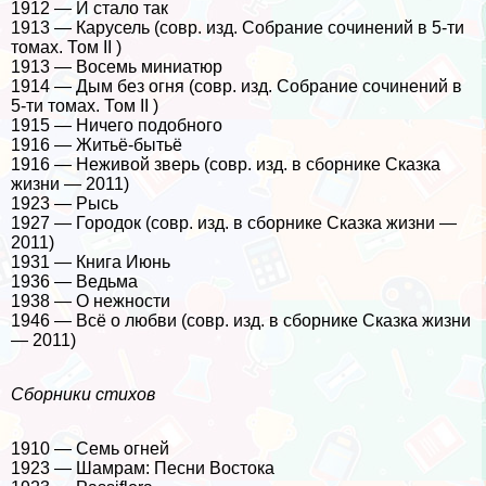
1912 — И стало так
1913 — Карусель (совр. изд. Собрание сочинений в 5-ти
томах. Том II )
1913 — Восемь миниатюр
1914 — Дым без огня (совр. изд. Собрание сочинений в
5-ти томах. Том II )
1915 — Ничего подобного
1916 — Житьё-бытьё
1916 — Неживой зверь (совр. изд. в сборнике Сказка
жизни — 2011)
1923 — Рысь
1927 — Городок (совр. изд. в сборнике Сказка жизни —
2011)
1931 — Книга Июнь
1936 — Ведьма
1938 — О нежности
1946 — Всё о любви (совр. изд. в сборнике Сказка жизни
— 2011)
Сборники стихов
1910 — Семь огней
1923 — Шамрам: Песни Востока