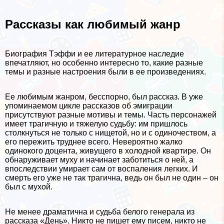
Рассказы как любимый жанр
Биография Тэффи и ее литературное наследие
впечатляют, но особенно интересно то, какие разные
темы и разные настроения были в ее произведениях.
Ее любимым жанром, бесспopно, был рассказ. В уже
упоминаемом цикле рассказов об эмиграции
присутствуют разные мотивы и темы. Часть персонажей
имеет трагичную и тяжелую судьбу: им пришлось
столкнуться не только с нищетой, но и с одиночеством, а
его пережить труднее всего. Невероятно жалко
одинокого доцента, живущего в холодной квартире. Он
обнаруживает муху и начинает заботиться о ней, а
впоследствии умирает сам от воспаления легких. И
cмepть его уже не так трагична, ведь он был не один – он
был с мухой.
Не менее драматична и судьба белого генерала из
рассказа «День». Никто не пишет ему писем, никто не