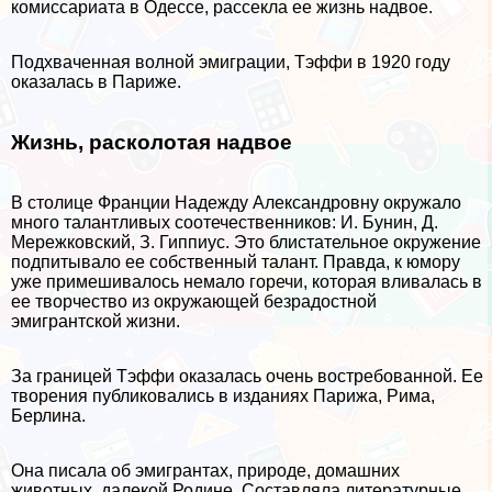
комиссариата в Одессе, рассекла ее жизнь надвое.
Подхваченная волной эмиграции, Тэффи в 1920 году
оказалась в Париже.
Жизнь, расколотая надвое
В столице Франции Надежду Александровну окружало
много талантливых соотечественников: И. Бунин, Д.
Мережковский, З. Гиппиус. Это блистательное окружение
подпитывало ее собственный талант. Правда, к юмору
уже примешивалось немало горечи, которая вливалась в
ее творчество из окружающей безрадостной
эмигрантской жизни.
За границей Тэффи оказалась очень востребованной. Ее
творения публиковались в изданиях Парижа, Рима,
Берлина.
Она писала об эмигрантах, природе, домашних
животных, далекой Родине. Составляла литературные