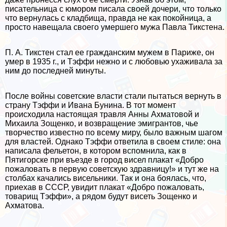
писательница с юмором писала своей дочери, что только
что вернулась с кладбища, правда не как покойница, а
просто навещала своего умершего мужа Павла Тикстена.
П. А. Тикстен стал ее гражданским мужем в Париже, он
умер в 1935 г., и Тэффи нежно и с любовью ухаживала за
ним до последней минуты.
После войны советские власти стали пытаться вернуть в
страну Тэффи и Ивана Бунина. В тот момент
происходила настоящая травля Анны Ахматовой и
Михаила Зощенко, и возвращение эмигрантов, чье
творчество известно по всему миру, было важным шагом
для властей. Однако Тэффи ответила в своем стиле: она
написала фельетон, в котором вспомнила, как в
Пятигорске при въезде в город висел плакат «Добро
пожаловать в первую советскую здравницу!» и тут же на
столбах качались висельники. Так и она боялась, что,
приехав в СССР, увидит плакат «Добро пожаловать,
товарищ Тэффи», а рядом будут висеть Зощенко и
Ахматова.