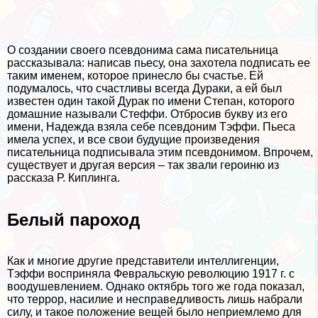
О создании своего псевдонима сама писательница
рассказывала: написав пьесу, она захотела подписать ее
таким именем, которое принесло бы счастье. Ей
подумалось, что счастливы всегда Дypaки, а ей был
известен один такой Дypaк по имени Степан, которого
домашние называли Стеффи. Отбросив букву из его
имени, Надежда взяла себе псевдоним Тэффи. Пьеса
имела успех, и все свои будущие произведения
писательница подписывала этим псевдонимом. Впрочем,
существует и другая версия – так звали героиню из
рассказа Р. Киплинга.
Белый пароход
Как и многие другие представители интеллигенции,
Тэффи восприняла Февральскую революцию 1917 г. с
воодушевлением. Однако октябрь того же года показал,
что террор, насилие и несправедливость лишь набрали
силу, и такое положение вещей было неприемлемо для