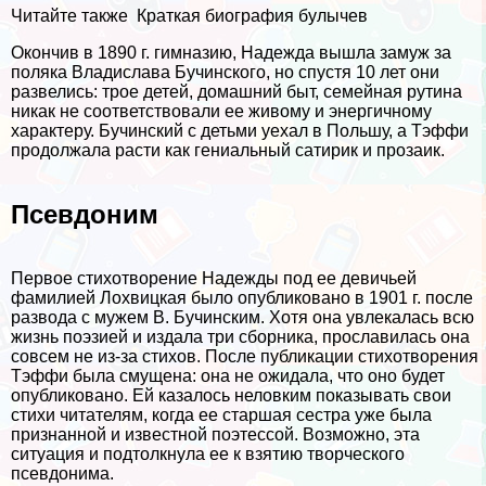
Читайте также
Краткая биография булычев
Окончив в 1890 г. гимназию, Надежда вышла замуж за
поляка Владислава Бучинского, но спустя 10 лет они
развелись: трое детей, домашний быт, семейная рутина
никак не соответствовали ее живому и энергичному
хаpaктеру. Бучинский с детьми уехал в Польшу, а Тэффи
продолжала расти как гениальный сатирик и прозаик.
Псевдоним
Первое стихотворение Надежды под ее девичьей
фамилией Лохвицкая было опубликовано в 1901 г. после
развода с мужем В. Бучинским. Хотя она увлекалась всю
жизнь поэзией и издала три сборника, прославилась она
совсем не из-за стихов. После публикации стихотворения
Тэффи была смущена: она не ожидала, что оно будет
опубликовано. Ей казалось неловким показывать свои
стихи читателям, когда ее старшая сестра уже была
признанной и известной поэтессой. Возможно, эта
ситуация и подтолкнула ее к взятию творческого
псевдонима.