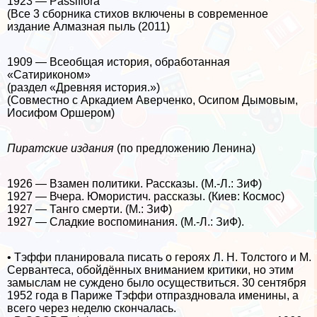
1923 — Passiflora
(Все 3 сборника стихов включены в современное
издание Алмазная пыль (2011)
1909 — Всеобщая история, обработанная
«Сатириконом»
(раздел «Древняя история.»)
(Совместно с Аркадием Аверченко, Осипом Дымовым,
Иосифом Оршером)
Пиратские издания
(по предложению Ленина)
1926 — Взамен политики. Рассказы. (М.-Л.: ЗиФ)
1927 — Вчера. Юмористич. рассказы. (Киев: Космос)
1927 — Танго cмepти. (М.: ЗиФ)
1927 — Сладкие воспоминания. (М.-Л.: ЗиФ).
• Тэффи планировала писать о героях Л. Н. Толстого и М.
Сервантеса, обойдённых вниманием критики, но этим
замыслам не суждено было осуществиться. 30 сентября
1952 года в Париже Тэффи отпраздновала именины, а
всего через неделю скончалась.