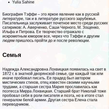
Yulia Sahine
Биография Тэффи – это яркое явление как в русской
литературе, так и в литературе русского зарубежья.
Писательница заслуживает почетное место среди русских
сатириков: А. Аверченко, Саши Черного, М. Зощенко,
Ильфа и Петрова. Ее творчество отражало с
искрометным юмором все, через что Тэффи и другим
людям пришлось пройти до и после революции.
Семья
Надежда Александровна Лохвицкая появилась на свет в
1872 г. в знатной дворянской семье, где каждый так или
иначе пробовал писать. Ее прадед был автором
мистических стихов, отец известен своими научными
трудами, а старшая сестра Мария прославилась как
поэтесса Мирра Лохвицкая. Старший брат Николай тоже
пробовал себя в роли писателя и поэта, но в итоге стал
генералом белой армии. Другая сестра Елена стала
переводчиком.