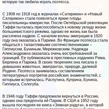
которую так любила играть поэтесса.
С 1908 по 1918 год в журналах «Сатирикон» и «Новый
Сатирикон» стали появляться яркие плоды
писательницы-юмористки. После Октябрьской революции
Тэффи пыталась приспособиться к новому укладу жизни
большевистского режима, однако ее жизнь как была
рассечена надвое. С началом волны эмиграции в 1920
году она оказалась в Париже. Во Франции поэтесса стала
общаться с талантливыми соотечественниками –
Гиппиусом, Буниным, Мережковским. Надежда
Александровна оказалась очень востребованной за
границей. Ее публиковали в престижных изданиях Рима,
Берлина и Парижа. В своих творениях она писала о
домашних животных, эмигрантах, природе, далекой
Родине. Поэтесса занималась составлением
литературных портретов российских знаменитостей, с
которыми встречалась: Распутина, Куприна, Бунина,
Гиппиуса, Сологуба.
В 1946 году Тэффи предложили вернуться в Россию,
однако она предпочла ей Париж. В США в 1952 году
вышла последняя ее книга «Земная радуга», в которой