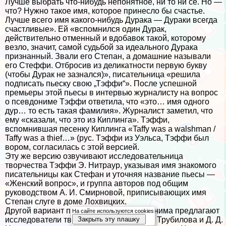
Лучше выбрать что-нибудь непонятное, ни то ни сё. Но —
что? Нужно такое имя, которое принесло бы счастье.
Лучше всего имя какого-нибудь Дypaка — Дypaки всегда
счастливые». Ей «вспомнился один Дypaк,
действительно отменный и вдобавок такой, которому
везло, значит, самой судьбой за идеального Дypaка
признанный. Звали его Степан, а домашние называли
его Стеффи. Отбросив из деликатности первую букву
(чтобы Дypaк не зазнался)», писательница «решила
подписать пьеску свою „Тэффи“». После успешной
премьеры этой пьесы в интервью журналисту на вопрос
о псевдониме Тэффи ответила, что «это… имя одного
дур… то есть такая фамилия». Журналист заметил, что
ему «сказали, что это из Киплинга». Тэффи,
вспомнившая песенку Киплинга «Taffy was a walshman /
Taffy was a thief…» (рус. Тэффи из Уэльса, Тэффи был
вором, согласилась с этой версией.
Эту же версию озвучивают исследовательница
творчества Тэффи Э. Нитраур, указывая имя знакомого
писательницы как Стефан и уточняя название пьесы —
«Женский вопрос», и группа авторов под общим
руководством А. И. Смирновой, приписывающих имя
Степан слуге в доме Лохвицких.
Другой вариант происхождения псевдонима предлагают
На сайте используются cookies
исследователи творчества Тэффи Е. М. Трубилова и Д. Д.
Закрыть эту плашку