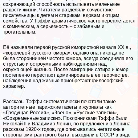
сохраняющий способность испытывать маленькие
радости жизни. Читатели разделяли сочувствие
писательницы к детям и старикам, вдовам и отцам
семейства. У Тэффи драматическое часто переплетается
с комическим, а серьезность – с забавным и
трогательным.
Её называли первой русской юмористкой начала ХХ в.,
«королевой русского юмора», однако она никогда не
была сторонницей чистого юмора, всегда соединяла его
с грустью и остроумными наблюдениями над
окружающей жизнью. После эмиграции сатира и юмор
постепенно перестают доминировать в ее творчестве,
наблюдения над жизнью приобретают философский
хаpaктер.
Рассказы Тэффи систематически печатали такие
авторитетные парижские газеты и журналы как
«Грядущая Россия», «Звено», «Русские записки»,
«Современные записки». Поклонниками Тэффи были
Николай II и Владимир Ленин, по предложению Ленина
рассказы 1920-х годов, где описывались негативные
стороны эмигрантского быта, выходили в СССР в виде