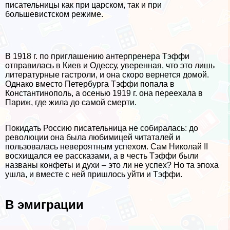
писательницы как при царском, так и при
большевистском режиме.
В 1918 г. по приглашению антерпренера Тэффи
отправилась в Киев и Одессу, уверенная, что это лишь
литературные гастроли, и она скоро вернется домой.
Однако вместо Петербурга Тэффи попала в
Константинополь, а осенью 1919 г. она переехала в
Париж, где жила до самой cмepти.
Покидать Россию писательница не собиралась: до
революции она была любимицей читаталей и
пользовалась невероятным успехом. Сам Николай II
восхищался ее рассказами, а в честь Тэффи были
названы конфеты и духи – это ли не успех? Но та эпоха
ушла, и вместе с ней пришлось уйти и Тэффи.
В эмиграции