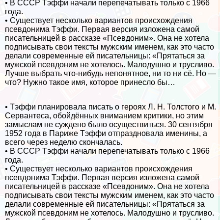
• В СССР Тэффи начали перепечатывать только с 1966
года.
• Существует несколько вариантов происхождения
псевдонима Тэффи. Первая версия изложена самой
писательницей в рассказе «Псевдоним». Она не хотела
подписывать свои тексты мужским именем, как это часто
делали современные ей писательницы: «Прятаться за
мужской псевдоним не хотелось. Малодушно и трусливо.
Лучше выбрать что-нибудь непонятное, ни то ни сё. Но —
что? Нужно такое имя, которое принесло бы…
• Тэффи планировала писать о героях Л. Н. Толстого и М.
Сервантеса, обойдённых вниманием критики, но этим
замыслам не суждено было осуществиться. 30 сентября
1952 года в Париже Тэффи отпраздновала именины, а
всего через неделю скончалась.
• В СССР Тэффи начали перепечатывать только с 1966
года.
• Существует несколько вариантов происхождения
псевдонима Тэффи. Первая версия изложена самой
писательницей в рассказе «Псевдоним». Она не хотела
подписывать свои тексты мужским именем, как это часто
делали современные ей писательницы: «Прятаться за
мужской псевдоним не хотелось. Малодушно и трусливо.