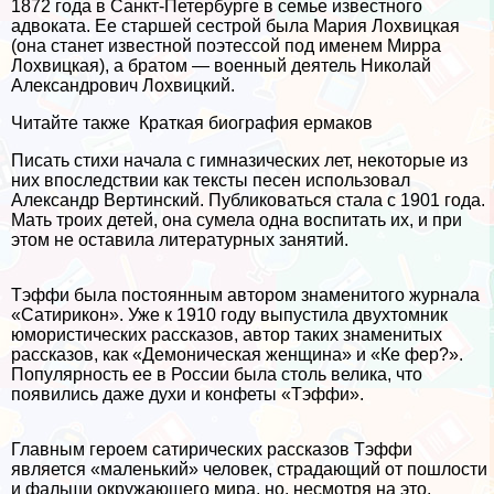
1872 года в Санкт-Петербурге в семье известного
адвоката. Ее старшей сестрой была Мария Лохвицкая
(она станет известной поэтессой под именем Мирра
Лохвицкая), а братом — военный деятель Николай
Александрович Лохвицкий.
Читайте также
Краткая биография ермаков
Писать стихи начала с гимназических лет, некоторые из
них впоследствии как тексты песен использовал
Александр Вертинский. Публиковаться стала с 1901 года.
Мать троих детей, она сумела одна воспитать их, и при
этом не оставила литературных занятий.
Тэффи была постоянным автором знаменитого журнала
«Сатирикон». Уже к 1910 году выпустила двухтомник
юмористических рассказов, автор таких знаменитых
рассказов, как «Демоническая женщина» и «Ке фер?».
Популярность ее в России была столь велика, что
появились даже духи и конфеты «Тэффи».
Главным героем сатирических рассказов Тэффи
является «маленький» человек, страдающий от пошлости
и фальши окружающего мира, но, несмотря на это,