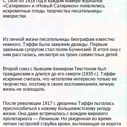
С 1908 по 1918 год в каждом номере журналов
«Сатирикон» и «Новый Сатирикон» появлялись
искрометные плоды творчества писательницы-
юмористки.
Из личной жизни писательницы биографам известно
немного. Тэффи была замужем дважды. Первым
законным супругом стал поляк Бучинский. В итоге она с
ним рассталась, несмотря на троих совместных детей.
Второй союз с бывшим банкиром Тикстоном был
гражданским и длился до его cмepти (1935 г.). Тэффи
искренне считала, что читателям интересно только ее
творчество, поэтому в своих воспоминаниях личную
жизнь не освещала.
После революции 1917 г. дворянка Тэффи пыталась
приспособиться к новому большевистскому укладу
жизни. Она даже встречалась с вождем мирового
пролетариата — Лениным. Но увиденная во время
летних гастролей струйка крови, вытекающая за ворота