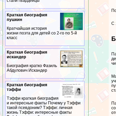
стали гвардейцы
По
Краткая биография
пушкин
С 
Кратчайшая история
жизни поэта для детей со 2-го по 5-й
Б
класс
Краткая биография
Па
искандер
де
чи
Биография кратко Фазиль
Абдулович Искандер
Ма
уч
Краткая биография
пу
тэффи
ст
Тэффи краткая биография
и интересные факты Почему у Тэффи
Па
такой псевдоним? Тэффи: личная
со
жизнь Тэффи: интересные факты
от