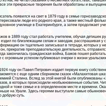
о из нас не читал сказания о несметных богатствах, таивших
все эти прекрасные творения были обработаны и выпуще
сатель появился на свет в 1879 году в семье горнозаводск
тересовали люди его родного края, а также местный фольк
духовное училище в Екатеринбурге, а затем продолжает уч
жов в 1889 году стал работать учителем, обучая детишек р
 ездил по близлежащим селам и заводам, расспрашивая у 
формацию он тщательно записывал в тетради, которых у нег
 он, прекратив преподавательскую деятельность, отправил
гда закончилась гражданская война, Бажов пошел работать
е с огромным успехом публиковал очерки о жизни уральски
1924 году он Павел Петрович издает первую книгу собствен
акомятся с еще одним сборником сказок «Малахитовая шкат
емией Сталина. Вслед за этой книгой были опубликованы «
азов, в которых происходили необыкновенные события. Чит
одной и тоже семье и в определенном месте и времени. Ок
ньше на Урале. Здесь героями выступали самые обыкнове
о добрую суть.