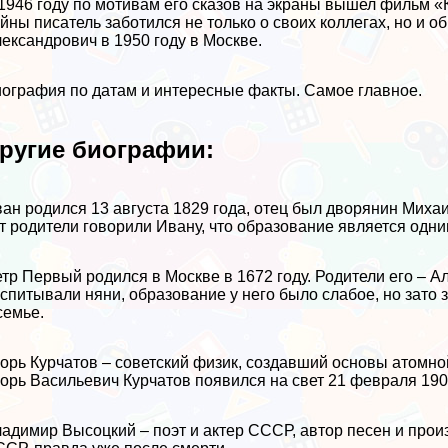
1946 году по мотивам его сказов на экраны вышел фильм 
йны писатель заботился не только о своих коллегах, но и 
ександрович в 1950 году в Москве.
ография по датам и интересные факты. Самое главное.
ругие биографии:
ан родился 13 августа 1829 года, отец был дворянин Миха
т родители говорили Ивану, что образование является одн
тр Первый родился в Москве в 1672 году. Родители его – 
спитывали няни, образование у него было слабое, но зато 
семье.
орь Курчатов – советский физик, создавший основы атомно
орь Васильевич Курчатов появился на свет 21 февраля 190
адимир Высоцкий – поэт и актер СССР, автор песен и про