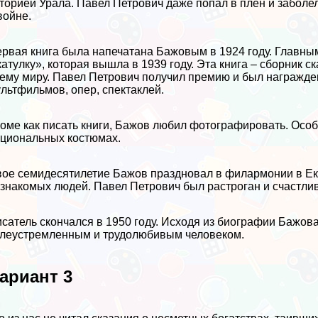
торией Урала. Павел Петрович даже попал в плен и забол
войне.
рвая книга была напечатана Бажовым в 1924 году. Главны
атулку», которая вышла в 1939 году. Эта книга – сборник ск
ему миру. Павел Петрович получил премию и был награжде
льтфильмов, опер, спектаклей.
оме как писать книги, Бажов любил фотографировать. Осо
циональных костюмах.
ое семидесятилетие Бажов праздновал в филармонии в Ек
знакомых людей. Павел Петрович был растроган и счастлив
сатель скончался в 1950 году. Исходя из биографии Бажова
леустремленным и трудолюбивым человеком.
ариант 3