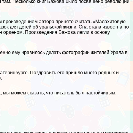
ел там. Несколько книг Бажова было посвящено революции
м произведением автора принято считать «Малахитовую
азок для детей об уральской жизни. Она стала известна по
н орденом. Произведения Бажова легли в основу
бенно ему нравилось делать фотографии жителей Урала в
атеринбурге. Поздравить его пришло много родных и
.
, мы можем сказать, что писатель был настойчивым,