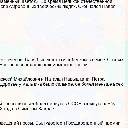
«Каменный цветок». Во время Великой отечественной
об эвакуированных творческих людях. Скончался Павел
ил Сеченов. Ваня был девятым ребенком в семье. С юных
им из основополагающих моментов жизни.
Алексей Михайлович и Наталья Нарышкина. Петра
здоровье у мальчика было сильное, он болел меньше всех
й энергетики, изобрёл первую в СССР атомную бомбу.
3 года в Симском Заводе.
изведений прозы. Был удостоен Государственный премии