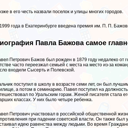
зже в его честь назвали поселок и улицы многих городов.
1999 года в Екатеринбурге введена премия им. П. П. Бажов
иография Павла Бажова самое главн
вел Петрович Бажов был рожден в 1879 году недалеко от г
тстве часто переезжал семьей с места на место из-за комaн
сло входили Сысерть и Полевской.
льчик поступил в школу в возрасте семи лет, он был лучши
илище, а потом в семинарию. Павел поступил на должность 
тешествовал по Уральским горам. Женой писателя стала его
арших классах. У них было четыре ребенка.
вел Петрович участвовал в российской общественной жизн
противления при падении советской власти. Он также был
стаивал идею равенства между людьми. Во время Граждан