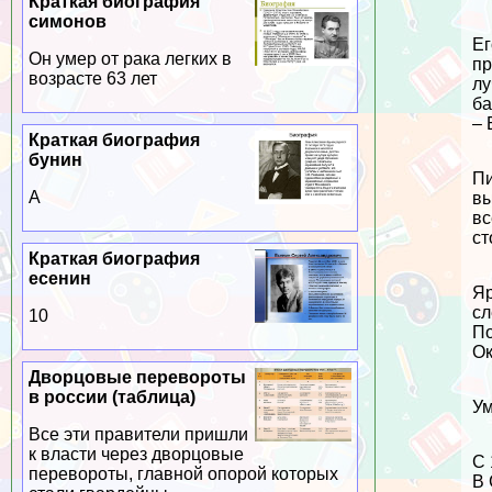
Краткая биография
симонов
Ег
Он умер от paка легких в
пр
возрасте 63 лет
лу
ба
– 
Краткая биография
бунин
Пи
А
вы
вс
ст
Краткая биография
есенин
Яр
сл
10
По
Ок
Дворцовые перевороты
в россии (таблица)
Ум
Все эти правители пришли
к власти через дворцовые
С 
перевороты, главной опорой которых
В 