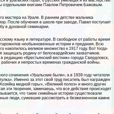
ся в уральских горах, о русских умельцах и их мастерстве.
ны отдельными книгами Павлом Петровичем Бажовым.
ого мастера на Урале. В раннем детстве мальчика
лор. После обучения в школе при заводе, Павел поступает
ебу в духовной семинарии.
усскому языку и литературе. В свободное от работы время
старожилов необыкновенные истории и предания. Всю
о накопилось великое множество к 1917 году. Вот тогда-
ся защищать родину от белогвардейских захватчиков.
 в редакцию «Крестьянский вестник» города Свердловск,
х рабочих и непростых временах гражданской войны.
ного сочинения «Уральские были», а в 1939 году читатели
улка». Именно за этот свой труд писатель был награжден
Хозяйка медной горы», «Великий полоз» и много других
ая эти творения, замечаешь, что все действия происходят
азывается, что такие семейные истории существовали
нные люди, сумевшие рассмотреть в безжизненном камне