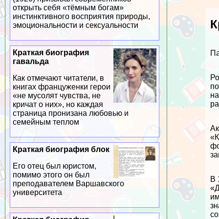
открыть себя «тёмным богам»
инстинктивного восприятия природы,
К
эмоциональности и ceкcуальности
Краткая биография
Па
гавальда
Ро
Как отмечают читатели, в
по
книгах француженки герои
на
«не мусолят чувства, не
ра
кричат о них», но каждая
страница пронизана любовью и
семейным теплом
Ак
«К
фо
Краткая биография блок
за
Его отец был юристом,
помимо этого он был
В 
преподавателем Варшавского
«Д
университета
им
зн
со