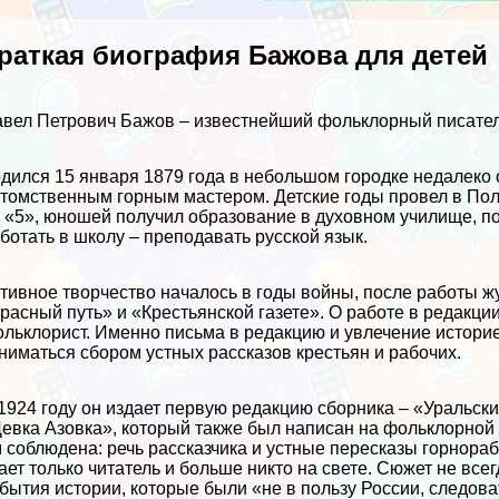
раткая биография Бажова для детей
вел Петрович Бажов – известнейший фольклорный писатель
дился 15 января 1879 года в небольшом городке недалеко о
томственным горным мастером. Детские годы провел в Пол
 «5», юношей получил образование в духовном училище, по
ботать в школу – преподавать русской язык.
тивное творчество началось в годы войны, после работы 
расный путь» и «Крестьянской газете». О работе в редакци
льклорист. Именно письма в редакцию и увлечение истори
ниматься сбором устных рассказов крестьян и рабочих.
1924 году он издает первую редакцию сборника – «Уральски
eвка Азовка», который также был написан на фольклорной
 соблюдена: речь рассказчика и устные пересказы горнораб
ает только читатель и больше никто на свете. Сюжет не вс
бытия истории, которые были «не в пользу России, следов