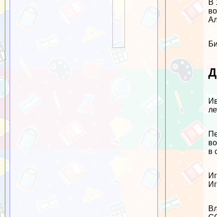
В 
во
Ал
Би
Д
Ив
ле
Пе
во
в 
Иг
Иг
Вл