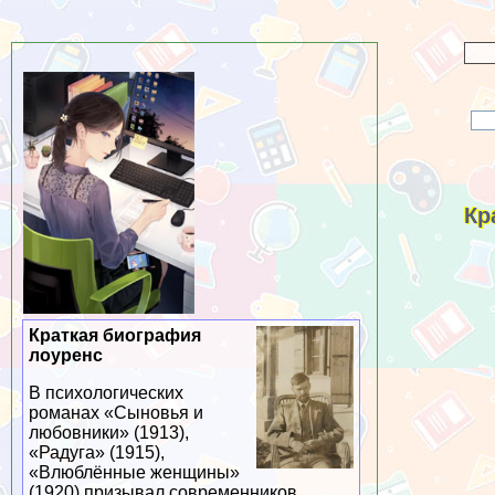
Кр
Краткая биография
лоуренс
В психологических
романах «Сыновья и
любовники» (1913),
«Радуга» (1915),
«Влюблённые женщины»
(1920) призывал современников