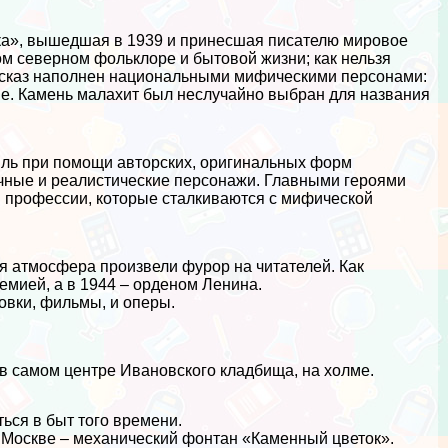
лка», вышедшая в 1939 и принесшая писателю мировое
ом северном фольклоре и бытовой жизни; как нельзя
ассказ наполнен национальными мифическими персонами:
ие. Камень малахит был неслучайно выбран для названия
иль при помощи авторских, оригинальных форм
чные и реалистические персонажи. Главными героями
 профессии, которые сталкиваются с мифической
я атмосфера произвели фурор на читателей. Как
емией, а в 1944 – орденом Ленина.
новки, фильмы, и оперы.
 в самом центре Ивановского кладбища, на холме.
ться в быт того времени.
 Москве – механический фонтан «Каменный цветок».