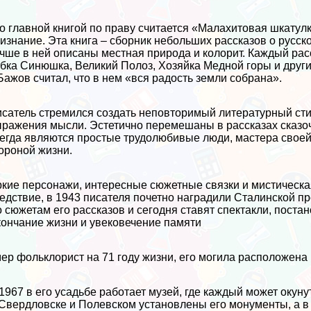
о главной книгой по праву считается «Малахитовая шкату
изнание. Эта книга – сборник небольших рассказов о русск
чше в ней описаны местная природа и колорит. Каждый р
бка Синюшка, Великий Полоз, Хозяйка Медной горы и друг
Бажов считал, что в нем «вся радость земли собрана».
сатель стремился создать неповторимый литературный ст
ражения мысли. Эстетично перемешаны в рассказах сказо
егда являются простые трудолюбивые люди, мастера своей
ороной жизни.
кие персонажи, интересные сюжетные связки и мистическа
едствие, в 1943 писателя почетно наградили Сталинской пр
 сюжетам его рассказов и сегодня ставят спектакли, поста
ончание жизни и увековечение памяти
ер фольклорист на 71 году жизни, его могила расположена
1967 в его усадьбе работает музей, где каждый может окуну
Свердловске и Полевском установлены его монументы, а в