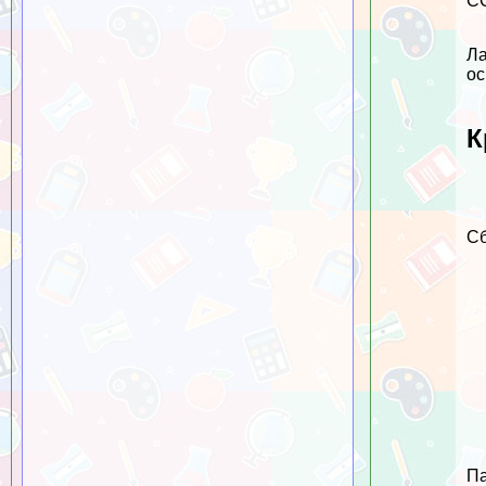
СС
Ла
ос
К
Сб
Па