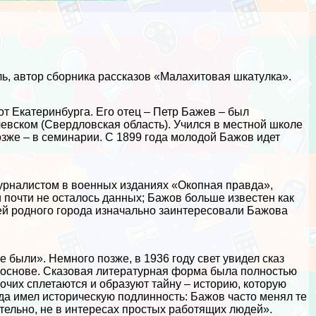
, автор сборника рассказов «Малахитовая шкатулка».
т Екатеринбурга. Его отец – Петр Бажев – был
евском (Свердловская область). Учился в местной школе
зже – в семинарии. С 1899 года молодой Бажов идет
журналистом в военных изданиях «Окопная правда»,
и почти не осталось данных; Бажов больше известен как
ей родного города изначально заинтересовали Бажова
е были». Немного позже, в 1936 году свет увидел сказ
 основе. Сказовая литературная форма была полностью
очих сплетаются и образуют тайну – историю, которую
егда имел историческую подлинность: Бажов часто менял те
ательно, не в интересах простых работящих людей».