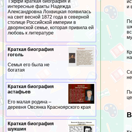
Тэффи краткая биография и
ис
интересные факты Надежда
и 
Александровна Лохвицкая появилась
на свет весной 1872 года в северной
Пе
столице Российской империи в
шк
дворянской семье, которая привила ей
вс
любовь к литературе
му
Краткая биография
Кр
гоголь
на
Семья его была не
богатая
Св
не
Краткая биография
астафьев
Пи
це
Его малая родина –
деревня Овсянка Красноярского края
В
Краткая биография
шукшин