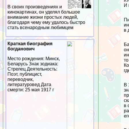
Кт
И 
В своих произведениях и
кинокартинах, он уделял большое
внимание жизни простых людей,
Пи
благодаря чему ему удалось быстро
ин
стать всенародным любимцем
в 
Краткая биография
Ба
богданович
он
ин
Место рождения: Минск,
то
Беларусь Знак зодиака:
Ко
Стрелец Деятельность:
гд
Поэт, публицист,
переводчик,
литературовед Дата
В 
cмepти: 25 мая 1917 г
зн
пр
ск
в 
ра
ег