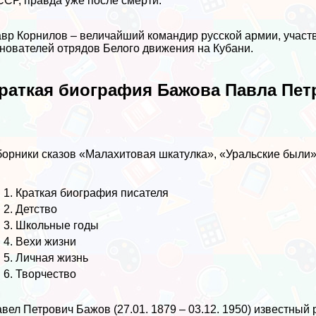
СР, правда уже после cмepти.
вр Корнилов – величайший комaндир русской армии, участ
нователей отрядов Белого движения на Кубани.
раткая биография Бажова Павла Пет
орники сказов «Малахитовая шкатулка», «Уральские были»
Краткая биография писателя
Детство
Школьные годы
Вехи жизни
Личная жизнь
Творчество
вел Петрович Бажов (27.01. 1879 – 03.12. 1950) известный 