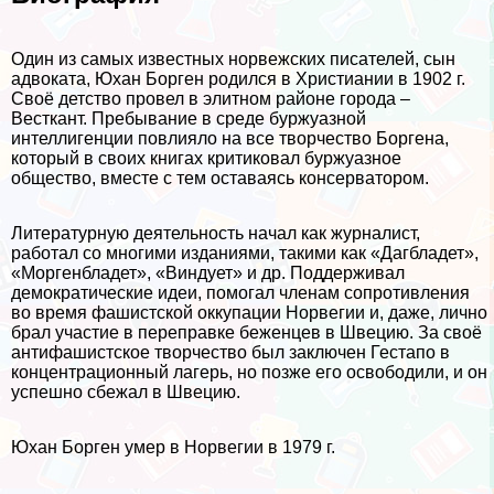
Один из самых известных норвежских писателей, сын
адвоката, Юхан Борген родился в Христиании в 1902 г.
Своё детство провел в элитном районе города –
Весткант. Пребывание в среде буржуазной
интеллигенции повлияло на все творчество Боргена,
который в своих книгах критиковал буржуазное
общество, вместе с тем оставаясь консерватором.
Литературную деятельность начал как журналист,
работал со многими изданиями, такими как «Дагбладет»,
«Моргенбладет», «Виндует» и др. Поддерживал
демократические идеи, помогал члeнам сопротивления
во время фашистской оккупации Норвегии и, даже, лично
брал участие в переправке беженцев в Швецию. За своё
антифашистское творчество был заключен Гестапо в
концентрационный лагерь, но позже его освободили, и он
успешно сбежал в Швецию.
Юхан Борген умер в Норвегии в 1979 г.