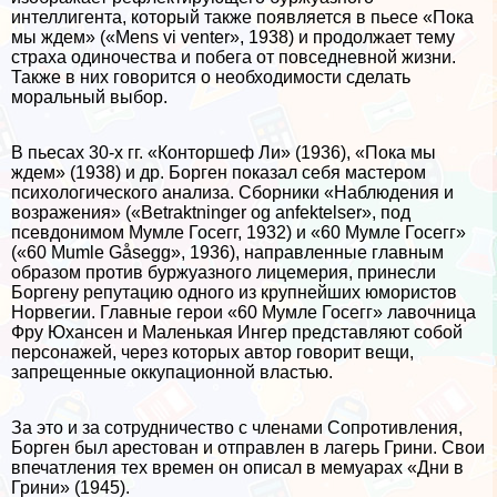
интеллигента, который также появляется в пьесе «Пока
мы ждем» («Mens vi venter», 1938) и продолжает тему
стpaxa одиночества и побега от повседневной жизни.
Также в них говорится о необходимости сделать
мopaльный выбор.
В пьесах 30-х гг. «Конторшеф Ли» (1936), «Пока мы
ждем» (1938) и др. Борген показал себя мастером
психологического анализа. Сборники «Наблюдения и
возражения» («Betraktninger og anfektelser», под
псевдонимом Мумле Госегг, 1932) и «60 Мумле Госегг»
(«60 Mumle Gåsegg», 1936), направленные главным
образом против буржуазного лицемерия, принесли
Боргену репутацию одного из крупнейших юмористов
Норвегии. Главные герои «60 Мумле Госегг» лавочница
Фру Юхансен и Маленькая Ингер представляют собой
персонажей, через которых автор говорит вещи,
запрещенные оккупационной властью.
За это и за сотрудничество с члeнами Сопротивления,
Борген был арестован и отправлен в лагерь Грини. Свои
впечатления тех времен он описал в мемуарах «Дни в
Грини» (1945).