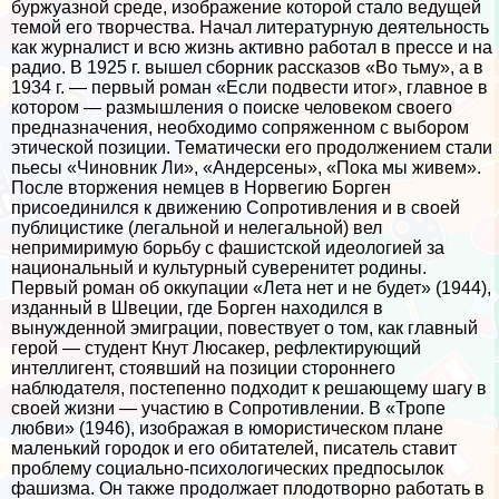
буржуазной среде, изображение которой стало ведущей
темой его творчества. Начал литературную деятельность
как журналист и всю жизнь активно работал в прессе и на
радио. В 1925 г. вышел сборник рассказов «Во тьму», а в
1934 г. — первый роман «Если подвести итог», главное в
котором — размышления о поиске человеком своего
предназначения, необходимо сопряженном с выбором
этической позиции. Тематически его продолжением стали
пьесы «Чиновник Ли», «Андерсены», «Пока мы живем».
После вторжения немцев в Норвегию Борген
присоединился к движению Сопротивления и в своей
публицистике (легальной и нелегальной) вел
непримиримую борьбу с фашистской идеологией за
национальный и культурный суверенитет родины.
Первый роман об оккупации «Лета нет и не будет» (1944),
изданный в Швеции, где Борген находился в
вынужденной эмиграции, повествует о том, как главный
герой — студент Кнут Люсакер, рефлектирующий
интеллигент, стоявший на позиции стороннего
наблюдателя, постепенно подходит к решающему шагу в
своей жизни — участию в Сопротивлении. В «Тропе
любви» (1946), изображая в юмористическом плане
маленький городок и его обитателей, писатель ставит
проблему социально-психологических предпосылок
фашизма. Он также продолжает плодотворно работать в