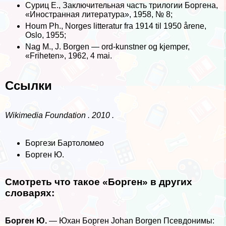
Суриц Е., Заключительная часть трилогии Боргена,
«Иностранная литература», 1958, № 8;
Houm Ph., Norges litteratur fra 1914 til 1950 årene,
Oslo, 1955;
Nag М., J. Borgen — ord-kunstner og kjemper,
«Friheten», 1962, 4 mai.
Ссылки
Wikimedia Foundation . 2010 .
Боргези Бартоломео
Борген Ю.
Смотреть что такое «Борген» в других
словарях:
Борген Ю.
— Юхан Борген Johan Borgen Псевдонимы: