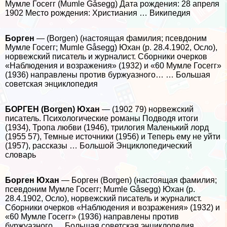
Мумле Госегг (Mumle Gåsegg) Дата рождения: 28 апреля
1902 Место рождения: Христиания … Википедия
Борген
— (Borgen) (настоящая фамилия; псевдоним
Мумле Госегг; Mumle Gåsegg) Юхан (р. 28.4.1902, Осло),
норвежский писатель и журналист. Сборники очерков
«Наблюдения и возражения» (1932) и «60 Мумле Госегг»
(1936) направлены против буржуазного… … Большая
советская энциклопедия
БОРГЕН (Borgen) Юхан
— (1902 79) норвежский
писатель. Психологические романы Подводя итоги
(1934), Тропа любви (1946), трилогия Маленький лорд
(1955 57), Темные источники (1956) и Теперь ему не уйти
(1957), рассказы … Большой Энциклопедический
словарь
Борген Юхан
— Борген (Borgen) (настоящая фамилия;
псевдоним Мумле Госегг; Mumle Gåsegg) Юхан (р.
28.4.1902, Осло), норвежский писатель и журналист.
Сборники очерков «Наблюдения и возражения» (1932) и
«60 Мумле Госегг» (1936) направлены против
буржуазного … Большая советская энциклопедия