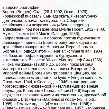
2 версия биографии
Борген (Borgen) Юхан (28.4.1902, Осло – 1979) –
норвежский писатель. Сын адвоката. Литературную
деятельность начал как журналист. Сборники
«Наблюдения и возражения» («Betraktninger og
anfektelser», под псевдонимом Мумле Госегг, 1932) и «60
Мумле Госегг» («60 Mumie Gasegg», 1936),
направленные главным образом против буржуазного
лицемерия, принесли Боргену репутацию одного из
крупнейших юмористов Норвегии. Первый роман
Боргена «Подводя итоги» («Nar alt kommer til alt», 1934)
изображает рефлектирующего буржуазного
интеллигента. В пьесах 30-х гг. «Конторшеф Ли» (1936),
«Пока мы ждем» (1938) и др. Борген показал себя
мастером психологического анализа. Во время 2-й
мировой войны Борген эмигрировал в Швецию, где
написал роман «Лета нет и не будет» («Ingen sommer»,
Стокгольм, 1944, в Осло изд. в 1946) о настроениях
прогрессивной норвежской интеллигенции во время
оккупации. В романе «Тропа любви» (1946) Борген
осуждает пассивность части интеллигенции, враждебной
фашизму. В трилогии «Маленький лорд» («Lillelord»,
1955), «Темные воды» («De merke kilder», 1956) и
«Теперь ему не уйти» («Vi har ham na», 1957) изображен