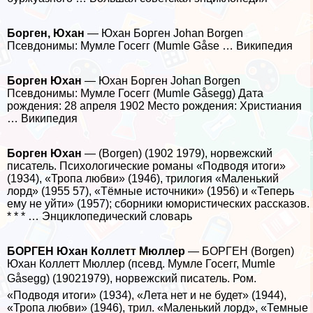
Борген, Юхан
— Юхан Борген Johan Borgen
Псевдонимы: Мумле Госегг (Mumle Gåse … Википедия
Борген Юхан
— Юхан Борген Johan Borgen
Псевдонимы: Мумле Госегг (Mumle Gåsegg) Дата
рождения: 28 апреля 1902 Место рождения: Христиания
… Википедия
Борген Юхан
— (Borgen) (1902 1979), норвежский
писатель. Психологические романы «Подводя итоги»
(1934), «Тропа любви» (1946), трилогия «Маленький
лорд» (1955 57), «Тёмные источники» (1956) и «Теперь
ему не уйти» (1957); сборники юмористических рассказов.
* * * … Энциклопедический словарь
БОРГЕН Юхан Коллетт Мюллер
— БОРГЕН (Borgen)
Юхан Коллетт Мюллер (псевд. Мумле Госегг, Mumle
Gåsegg) (19021979), норвежский писатель. Ром.
«Подводя итоги» (1934), «Лета нет и не будет» (1944),
«Тропа любви» (1946), трил. «Маленький лорд», «Темные