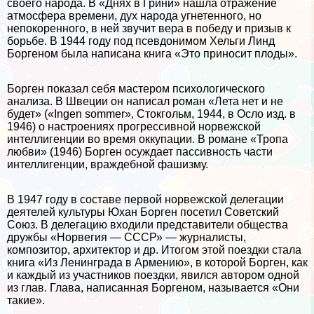
своего народа. В «Днях в Грини» нашла отражение
атмосфера времени, дух народа угнетенного, но
непокоренного, в ней звучит вера в победу и призыв к
борьбе. В 1944 году под псевдонимом Хельги Линд
Боргеном была написана книга «Это приносит плоды».
Борген показал себя мастером психологического
анализа. В Швеции он написал роман «Лета нет и не
будет» («Ingen sommer», Стокгольм, 1944, в Осло изд. в
1946) о настроениях прогрессивной норвежской
интеллигенции во время оккупации. В романе «Тропа
любви» (1946) Борген осуждает пассивность части
интеллигенции, враждебной фашизму.
В 1947 году в составе первой норвежской делегации
деятелей культуры Юхан Борген посетил Советский
Союз. В делегацию входили представители общества
дружбы «Норвегия — СССР» — журналисты,
композитор, архитектор и др. Итогом этой поездки стала
книга «Из Ленинграда в Армению», в которой Борген, как
и каждый из участников поездки, явился автором одной
из глав. Глава, написанная Боргеном, называется «Они
такие».