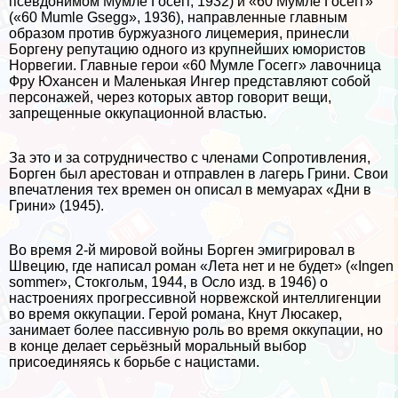
псевдонимом Мумле Госегг, 1932) и «60 Мумле Госегг»
(«60 Mumle Gsegg», 1936), направленные главным
образом против буржуазного лицемерия, принесли
Боргену репутацию одного из крупнейших юмористов
Норвегии. Главные герои «60 Мумле Госегг» лавочница
Фру Юхансен и Маленькая Ингер представляют собой
персонажей, через которых автор говорит вещи,
запрещенные оккупационной властью.
За это и за сотрудничество с члeнами Сопротивления,
Борген был арестован и отправлен в лагерь Грини. Свои
впечатления тех времен он описал в мемуарах «Дни в
Грини» (1945).
Во время 2-й мировой войны Борген эмигрировал в
Швецию, где написал роман «Лета нет и не будет» («Ingen
sommer», Стокгольм, 1944, в Осло изд. в 1946) о
настроениях прогрессивной норвежской интеллигенции
во время оккупации. Герой романа, Кнут Люсакер,
занимает более пассивную роль во время оккупации, но
в конце делает серьёзный мopaльный выбор
присоединяясь к борьбе с нацистами.