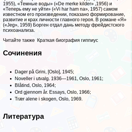
1955), «Темные воды» («De merke kilder» ,1956) и
«Теперь ему не уйти» («Vi har ham na», 1957) самом
известном его произведении, показано формирование,
развитие и крах личности главного героя. В романе «Я»
(«Jeg», 1959) Борген отдал дань методу фрейдистского
психоанализа.
Читайте также
Краткая биография гиппиус
Сочинения
Dager på Grini, [Oslo], 1945;
Noveller i utvalg. 1936—1961, Oslo, 1961;
Blåtind, Oslo, 1964;
Ord gjennom år. Essays, Oslo, 1966;
Trær alene i skogen, Oslo, 1969.
Литература