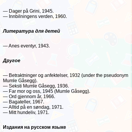
— Dager på Grini, 1945.
— Innbilningens verden, 1960.
Литература для детей
— Anes eventyr, 1943.
Другое
— Betraktninger og anfektelser, 1932 (under the pseudonym
Mumle Gåsegg).
— Seksti Mumle Gåsegg, 1936.
— Far mor og oss, 1945 (Mumle Gåsegg).
— Ord gjennom år, 1966.
— Bagateller, 1967.
— Alltid på en søndag, 1971.
— Mitt hundeliv, 1971.
Издания на русском языке