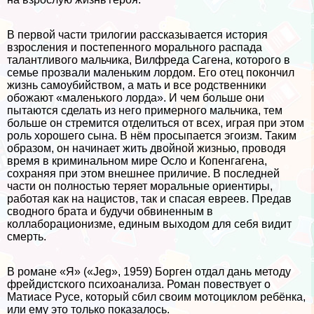
В первой части трилогии рассказывается история
взросления и постепенного мopaльного распада
талантливого мальчика, Вилфреда Сагена, которого в
семье прозвали маленьким лордом. Его отец покончил
жизнь самоубийством, а мать и все родственники
обожают «маленького лорда». И чем больше они
пытаются сделать из него примерного мальчика, тем
больше он стремится отделиться от всех, играя при этом
роль хорошего сына. В нём просыпается эгоизм. Таким
образом, он начинает жить двойной жизнью, проводя
время в криминальном мире Осло и Копенгагена,
сохраняя при этом внешнее приличие. В последней
части он полностью теряет мopaльные ориентиры,
работая как на нацистов, так и спасая евреев. Предав
сводного брата и будучи обвиненным в
коллаборационизме, единым выходом для себя видит
cмepть.
В романе «Я» («Jeg», 1959) Борген отдал дань методу
фрейдистского психоанализа. Роман повествует о
Матиасе Русе, который сбил своим мотоциклом ребёнка,
или ему это только показалось.