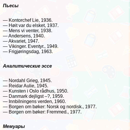
Пьесы
— Kontorchef Lie, 1936.
— Høit var du elsket, 1937.
— Mens vi venter, 1938.
— Andersens, 1940.
— Akvariet, 1947.
— Vikinger. Eventyr., 1949.
— Frigjøringsdag, 1963.
Аналитические эссе
— Nordahl Grieg, 1945.
— Reidar Aulie, 1945.
— Kunsten i Oslo rådhus, 1950.
— Danmark dejligst –?, 1959.
— Innbilningens verden, 1960.
— Borgen om bøker: Norsk og nordisk., 1977.
— Borgen om bøker: Fremmed., 1977.
Мемуары