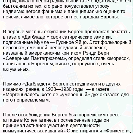
сотрудничал в левой радикальной газете «Дагбладет». Он
был одним из тех, кто рано почувствовал угрозу
надвигающегося фашизма и принципиально оценил то
неисчислимое зло, которое он нес народам Европы.
В первые месяцы оккупации Борген продолжал печатать
в газете «Дагбладет» свои сатирические заметки,
подписанные Мумле — Гусиное Яйцо. Этот фольклорный
персонаж, смешной, непоседливый человечек,
названный американским критиком Рэнди Берн
«Северным Пантагрюэлем», определял стиль юморесок,
написанных Боргеном, живых, остроумных, очень
актуальных.
Помимо «Дагбладет», Борген сотрудничал и в других
изданиях, ранее, в 1928—1930 годы, — в газете
«Моргенбладет», хотя ее «умеренный» дух оказался для
него неприемлемым.
После освобождения Борген был норвежским пресс-
атташе в Копенгагене, в послевоенные годы он
принимал активное участие в деятельности
коммунистических изданий «Ориентиринг» и «Фрихетен»,