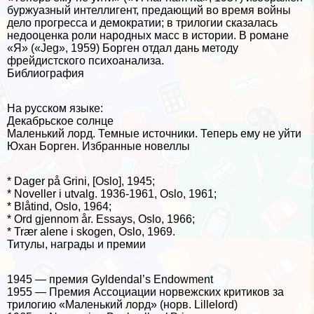
буржуазный интеллигент, предающий во время войны
дело прогресса и демократии; в трилогии сказалась
недооценка роли народных масс в истории. В романе
«Я» («Jeg», 1959) Борген отдал дань методу
фрейдистского психоанализа.
Библиография
На русском языке:
Декабрьское солнце
Маленький лорд. Темные источники. Теперь ему не уйти
Юхан Борген. Избранные новеллы
* Dager på Grini, [Oslo], 1945;
* Noveller i utvalg. 1936-1961, Oslo, 1961;
* Blåtind, Oslo, 1964;
* Ord gjennom år. Essays, Oslo, 1966;
* Trær alene i skogen, Oslo, 1969.
Титулы, награды и премии
1945 — премия Gyldendal’s Endowment
1955 — Премия Ассоциации норвежских критиков за
трилогию «Маленький лорд» (норв. Lillelord)