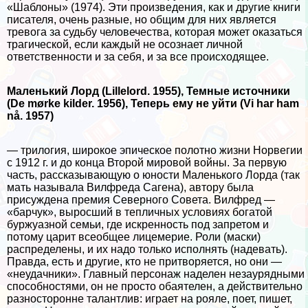
«Шаблоны» (1974). Эти произведения, как и другие книги
писателя, очень разные, но общим для них является
тревога за судьбу человечества, которая может оказаться
трагической, если каждый не осознает личной
ответственности и за себя, и за все происходящее.
Маленький Лорд (Lillelord. 1955), Темные источники
(De mørke kilder. 1956), Теперь ему не уйти (Vi har ham
nå. 1957)
— трилогия, широкое эпическое полотно жизни Норвегии
с 1912 г. и до конца Второй мировой войны. За первую
часть, рассказывающую о юности Маленького Лорда (так
мать называла Вилфреда Сагена), автору была
присуждена премия Северного Совета. Вилфред —
«барчук», выросший в тепличных условиях богатой
буржуазной семьи, где искренность под запретом и
потому царит всеобщее лицемерие. Роли (маски)
распределены, и их надо только исполнять (надевать).
Правда, есть и другие, кто не притворяется, но они —
«неудачники». Главный персонаж наделен незаурядными
способностями, он не просто обаятелен, а действительно
разносторонне талантлив: играет на рояле, поет, пишет,