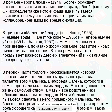
В романе «Тропа любви» (1946) Борген осуждает
пассивность части интеллигенции, враждебной фашизму.
Он исследует также истоки фашизма и пытается
выяснить почему часть интеллигенции занималась
коллаборационизмом во время оккупации.
В трилогии «Маленький лорд» («Lillelord», 1955),
«Темные воды» («De mrke kilder» ,1956) и «Теперь ему не
уйти» («Vi har ham n», 1957) самом известном его
произведении, показано формирование, развитие и крах
личности главного героя. В этих романах автор
показывает важность детских впечатлений и их влияние
на взрослую жизнь героя.
В первой части трилогии рассказывается история
взросления и постепенного мopaльного распада
талантливого мальчика, Вилфреда Сагена, которого в
семье прозвали маленьким лордом. Его отец покончил
жизнь самоубийством, а мать и все родственники
обожают «маленького лорда». И чем больше они
пытаются сделать из него примерного мальчика, тем
больше он стремится отделиться от всех, играя при этом
На сайте используются cookies
роль хорошего сына. В нём просыпается эгоизм. Таким
Закрыть эту плашку