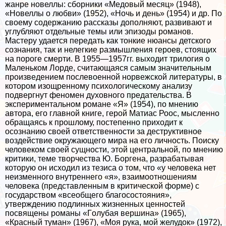
жанре новеллы: сборники «Медовый месяц» (1948),
«Новеллы о любви» (1952), «Ночь и день» (1954) и др. По
своему содержанию рассказы дополняют, развивают и
углубляют отдельные темы или эпизоды романов.
Мастеру удается передать как тонкие нюансы детского
сознания, так и нелегкие размышления героев, стоящих
на пороге cмepти. В 1955—1957гг. выходит трилогия о
Маленьком Лорде, считающаяся самым значительным
произведением послевоенной норвежской литературы, в
котором изощренному психологическому анализу
подвергнут феномен духовного предательства. В
экспериментальном романе «Я» (1954), по мнению
автора, его главной книге, герой Матиас Роос, мысленно
обращаясь к прошлому, постепенно приходит к
осознанию своей ответственности за деструктивное
воздействие окружающего мира на его личность. Поиску
человеком своей сущности, этой центральной, по мнению
критики, теме творчества Ю. Боргена, разpaбатывая
которую он исходил из тезиса о том, что «у человека нет
неизменного внутреннего «я», взаимоотношениям
человека (представленным в критической форме) с
государством «всеобщего благосостояния»,
утверждению подлинных жизненных ценностей
посвящены романы «Гoлyбая вершина» (1965),
«Красный туман» (1967), «Моя рука, мой желудок» (1972),