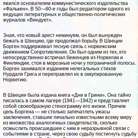
явился основателем коммунистического издательства
«Фалькен». В 50—60-е годы был редактором одного из
ведущих литературных и общественно-политических
журналов «Виндует».
Зная, что новый арест неминуем, он был вынужден
бежать в Швецию, где продолжал борьбу. В Швеции
Борген поддерживал тесную связь с норвежским
движением Сопротивления. Он был одним из тех, кто
непосредственно встречал беженцев из Норвегии и
Финляндии, стоя в морозные ночи у пограничной полосы.
Борген занимался изданием нелегальных стихов
Нурдаля Грига и переправлял их в оккупированную
Норвегию.
В Швеции была издана книга «Дни в Грини». Она тайно
писалась в самом лагере (1941—1942) и представляет
собой своеобразную стенограмму его жизни. Причем
цель Боргена — не столько запечатлеть ужасы
заключения, ставшие печально известными всему миру
из множества аналогичных свидетельств, сколько
осмыслить происшедшее с ним в неразрывной связи с
событиями в стране, через свою судьбу постигнуть судьбу