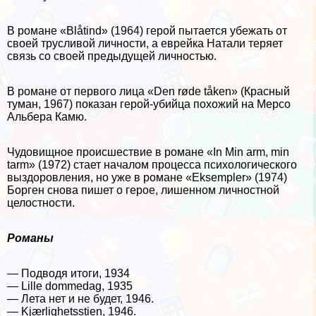
В романе «Blåtind» (1964) герой пытается убежать от
своей трусливой личности, а еврейка Натали теряет
связь со своей предыдущей личностью.
В романе от первого лица «Den røde tåken» (Красный
туман, 1967) показан герой-убийца похожий на Мерсо
Альбера Камю.
Чудовищное происшествие в романе «In Min arm, min
tarm» (1972) стает началом процесса психологического
выздоровления, но уже в романе «Eksempler» (1974)
Борген снова пишет о герое, лишенном личностной
целостности.
Романы
— Подводя итоги, 1934
— Lille dommedag, 1935
— Лета нет и не будет, 1946.
— Kjærlighetsstien, 1946.