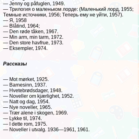
— Jenny og påfuglen, 1949.
— Трилогия о маленьком лорде: (Маленький лорд, 1955;
Темные источники, 1956; Теперь ему не уйти, 1957).
— Я, 1958
— Blåtind, 1964;
— Den røde tåken, 1967.
— Min arm, min tarm, 1972.
— Den store havfrue, 1973.
— Eksempler, 1974.
Рассказы
— Mot mørket, 1925.
— Barnesinn, 1937.
— Hvetebrødsdager, 1948.
— Noveller om kjærlighet, 1952.
— Natt og dag, 1954.
— Nye noveller, 1965.
— Trær alene i skogen, 1969.
— Lykke til, 1974.
— I dette rom, 1975.
— Noveller i utvalg. 1936—1961, 1961.