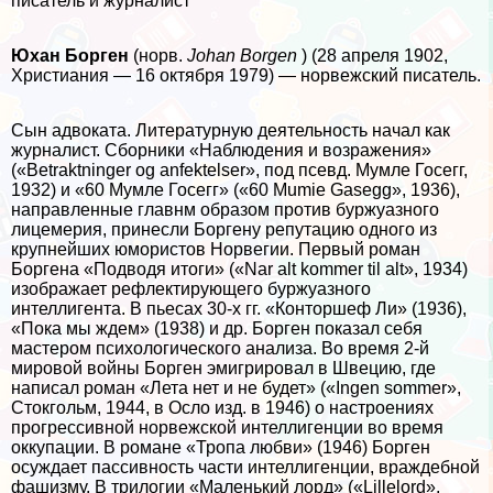
писатель и журналист
Юхан Борген
(норв.
Johan Borgen
) (28 апреля 1902,
Христиания — 16 октября 1979) — норвежский писатель.
Сын адвоката. Литературную деятельность начал как
журналист. Сборники «Наблюдения и возражения»
(«Betraktninger og anfektelser», под псевд. Мумле Госегг,
1932) и «60 Мумле Госегг» («60 Mumie Gasegg», 1936),
направленные главнм образом против буржуазного
лицемерия, принесли Боргену репутацию одного из
крупнейших юмористов Норвегии. Первый роман
Боргена «Подводя итоги» («Nar alt kommer til alt», 1934)
изображает рефлектирующего буржуазного
интеллигента. В пьесах 30-х гг. «Конторшеф Ли» (1936),
«Пока мы ждем» (1938) и др. Борген показал себя
мастером психологического анализа. Во время 2-й
мировой войны Борген эмигрировал в Швецию, где
написал роман «Лета нет и не будет» («Ingen sommer»,
Стокгольм, 1944, в Осло изд. в 1946) о настроениях
прогрессивной норвежской интеллигенции во время
оккупации. В романе «Тропа любви» (1946) Борген
осуждает пассивность части интеллигенции, враждебной
фашизму. В трилогии «Маленький лорд» («Lillelord»,