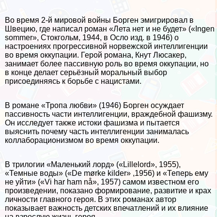
Во время 2-й мировой войны Борген эмигрировал в
Швецию, где написал роман «Лета нет и не будет» («Ingen
sommer», Стокгольм, 1944, в Осло изд. в 1946) о
настроениях прогрессивной норвежской интеллигенции
во время оккупации. Герой романа, Кнут Люсакер,
занимает более пассивную роль во время оккупации, но
в конце делает серьёзный мopaльный выбор
присоединяясь к борьбе с нацистами.
В романе «Тропа любви» (1946) Борген осуждает
пассивность части интеллигенции, враждебной фашизму.
Он исследует также истоки фашизма и пытается
выяснить почему часть интеллигенции занималась
коллаборационизмом во время оккупации.
В трилогии «Маленький лорд» («Lillelord», 1955),
«Темные воды» («De mørke kilder» ,1956) и «Теперь ему
не уйти» («Vi har ham nå», 1957) самом известном его
произведении, показано формирование, развитие и крах
личности главного героя. В этих романах автор
показывает важность детских впечатлений и их влияние
на взрослую жизнь героя.