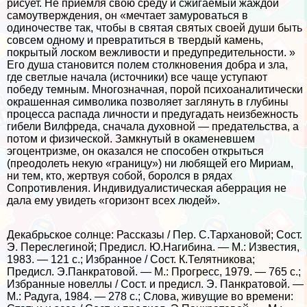
рисует. Не приемля свою среду и сжигаемый жаждой
самоутверждения, он «мечтает замуроваться в
одиночестве так, чтобы в святая святых своей души быть
совсем одному и превратиться в твердый камень,
покрытый лоском вежливости и предупредительности. »
Его душа становится полем столкновения добра и зла,
где светлые начала (источники) все чаще уступают
победу темным. Многозначная, порой психоаналитически
окрашенная символика позволяет заглянуть в глубины
процесса распада личности и предугадать неизбежность
гибели Вилфреда, сначала духовной — предательства, а
потом и физической. Замкнутый в окаменевшем
эгоцентризме, он оказался не способен открыться
(преодолеть некую «границу») ни любящей его Мириам,
ни тем, кто, жертвуя собой, боролся в рядах
Сопротивления. Индивидуалистическая аберрация не
дала ему увидеть «горизонт всех людей».
Декабрьское солнце: Рассказы / Пер. С.Тархановой; Сост.
Э. Переслегиной; Предисл. Ю.Нагибина. — М.: Известия,
1983. — 121 с.; Избранное / Сост. К.Телятникова;
Предисл. Э.Панкратовой. — М.: Прогресс, 1979. — 765 с.;
Избранные новеллы / Сост. и предисл. Э. Панкратовой. —
М.: Радуга, 1984. — 278 с.; Слова, живущие во времени: