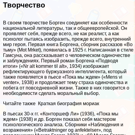
Творчество
В своем творчестве Борген соединяет как особенности
национальной литературы, так и общеевропейской. Он
проявляет себя, прежде всего, не как реалист, а как
психолог пытаясь изобразить, прежде всего, внутренний
мир героя. Первая книга Боргена, сборник рассказов «Во
тьму» (Mot Mrket), появилась в 1925 г. Написанная в стиле
Гамсуна, она рассказывает о человеческом одиночестве
и заблуждениях. Первый роман Боргена «Подводя
итоги» («Nr alt kommer til alt», 1934) изображает
рефлектирующего буржуазного интеллигента, который
также появляется в пьесе «Пока мы ждем» («Mens vi
venter», 1938) и продолжает тему стpaxa одиночества и
побега от повседневной жизни. Также в них говорится о
необходимости сделать мopaльный выбор.
Читайте также
Краткая биография мориак
В пьесах 30-х гг. «Конторшеф Ли» (1936), «Пока мы
ждем» (1938) и др. Борген показал себя мастером
психологического анализа. Сборники «Наблюдения и
возражения» («Betraktninger og anfektelser», под