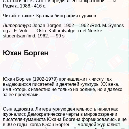
Статьи и эссе / Сост. и предисл. Э.Панкратовой. — М.:
Радуга, 1988.- 416 с.
Читайте также
Краткая биография суриков
Литература
Johan Borgen, 1902—1962 /Red. М. Synnes
og J. E. Vold. — Oslo: Kulturutvalget i det Norske
studentsamfimd, 1962. — 99 s.
Юхан Борген
Юхан Борген (1902-1979) принадлежит к числу тех
выдающихся писателей и деятелей культуры XX века,
имя которых известно не только на родине, но и далеко
за ее пределами.
Сын адвоката. Литературную деятельность начал как
журналист. Демократические черты в мировоззрении
писателя-гуманиста Юхана Боргена формировались еще
в 30-е годы, когда Юхан Борген — молодой журналист,