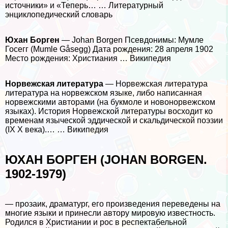
источники» и «Теперь… … Литературный
энциклопедический словарь
Юхан Борген
— Johan Borgen Псевдонимы: Мумле
Госегг (Mumle Gåsegg) Дата рождения: 28 апреля 1902
Место рождения: Христиания … Википедия
Норвежская литература
— Норвежская литература
литература на норвежском языке, либо написанная
норвежскими авторами (на букмоле и новонорвежском
языках). История Норвежской литературы восходит ко
временам языческой эддической и скальдической поэзии
(IX X века).… … Википедия
ЮХАН БОРГЕН (JOHAN BORGEN.
1902-1979)
— прозаик, драматург, его произведения переведены на
многие языки и принесли автору мировую известность.
Родился в Христиании и рос в респектабельной