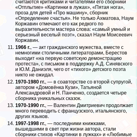
считаются критиками и читателями его сборники
«Отплытие» «Картинки в лужах», «Пятая нога»,
проза для детей «Про машину», сборник
«Определение счастья». Не только Ахматова, Наум
Коржавин отмечают его как редкого по
выразительности мастера слова: «самый умный и
серьезный веселый поэт», сказал Наум Моисеевич
Коржавин.
1966 г.
, — акт гражданского мужества, вместе с
немногими столичными литераторами, Берестов
выходит «на первую советскую демонстрацию
протеста», с письмом в поддержку А.Д. Синявского
и Ю.М. Даниэля, чего от «тихого» детского поэта
никто не ожидал.
1970-1980 гг.
, — в соавторстве со второй супругой,
автором «Домовёнка Кузи», Татьяной
Александровой и Н. Панченко, создается четыре
сборника уникальных сказок.
1970-1990 гг.
, — Валентин Дмитриевич продолжает
много переводить с французского, итальянского,
других языков.
1997-1998 гг.
, — последними книжками,
вышедшими в свет при жизни автора, стали
сборники стихов «Картинки в лужках» и «Любимые