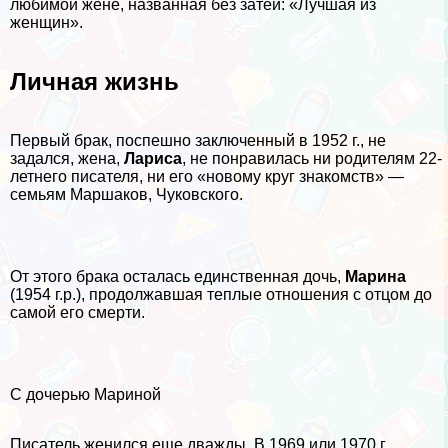
любимой жене, названная без затей: «Лучшая из
женщин».
Личная жизнь
Первый бpaк, поспешно заключенный в 1952 г., не
задался, жена,
Лариса
, не понравилась ни родителям 22-
летнего писателя, ни его «новому круг знакомств» —
семьям Маршаков, Чуковского.
От этого бpaка осталась единственная дочь,
Марина
(1954 г.р.), продолжавшая теплые отношения с отцом до
самой его cмepти.
С дочерью Мариной
Писатель женился еще дважды. В 1969 или 1970 г.