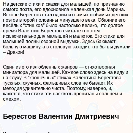
На детские стихи и сказки для малышей, по признанию
самого поэта, его вдохновила маленькая дочь Марина.
Вскоре Берестов стал одним из самых любимых детских
поэтов второй половины минувшего века. Обаяние его
весёлых “стишков” было настолько велико, что долгое
время Валентин Берестов считался поэтом
исключительно для малышей и малюток. Его стихи для
малышей полны озорной выдумки. Здесь баюкают
больную машину, а в столовую заходит, кто бы вы думали
– Дpaкон!
Один из его излюбленных жанров — стихотворная
миниатюра для малышей. Каждое слово здесь на виду и
на слуху. В “крошечных” стихах Валентина Берестова
тусклых, скучных, фальшивых слов не бывает. Их
мелодия удивительно чиста. Поэтому, наверно, и,
кажется, что стихи эти насквозь пронизаны солнцем и
смехом.
Берестов Валентин Дмитриевич