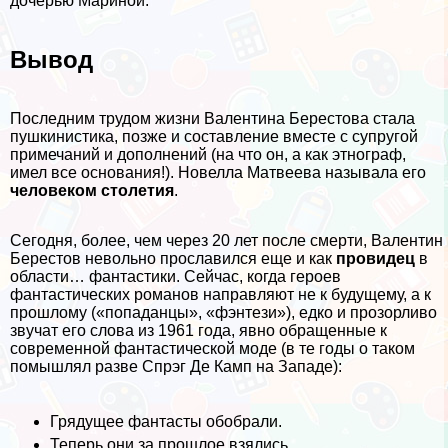
дочерью Мариной.
Вывод
Последним трудом жизни Валентина Берестова стала
пушкинистика, позже и составление вместе с супругой
примечаний и дополнений (на что он, а как этнограф,
имел все основания!). Новелла Матвеева называла его
человеком столетия
.
Сегодня, более, чем через 20 лет после cмepти, Валентин
Берестов невольно прославился еще и как
провидец
в
области… фантастики. Сейчас, когда героев
фантастических романов направляют не к будущему, а к
прошлому («попаданцы», «фэнтези»), едко и прозорливо
звучат его слова из 1961 года, явно обращенные к
современной фантастической моде (в те годы о таком
помышлял разве Спрэг Де Камп на Западе):
Грядущее фантасты обобрали.
Теперь они за прошлое взялись.