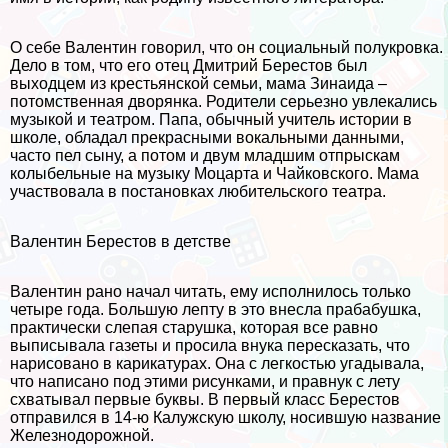
О себе Валентин говорил, что он социальный полукровка.
Дело в том, что его отец Дмитрий Берестов был
выходцем из крестьянской семьи, мама Зинаида –
потомственная дворянка. Родители серьезно увлекались
музыкой и театром. Папа, обычный учитель истории в
школе, обладал прекрасными вокальными данными,
часто пел сыну, а потом и двум младшим отпрыскам
колыбельные на музыку Моцарта и Чайковского. Мама
участвовала в постановках любительского театра.
Валентин Берестов в детстве
Валентин рано начал читать, ему исполнилось только
четыре года. Большую лепту в это внесла пpaбабушка,
пpaктически слепая старушка, которая все равно
выписывала газеты и просила внука пересказать, что
нарисовано в карикатурах. Она с легкостью угадывала,
что написано под этими рисунками, и правнук с лету
схватывал первые буквы. В первый класс Берестов
отправился в 14-ю Калужскую школу, носившую название
Железнодорожной.