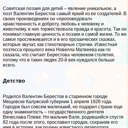
Советская поэзия для детей – явление уникальное, а
поэт Валентин Берестов самый яркий из ее создателей. В
своих произведениях он «проповедовал»
нравственность и доброту, любовь к человеку и
животному, в них торжествовала правда и красота. Так он
понимал главную ценность и поэзии и самой жизни. То же
самое прослеживается и в его прозаических сказках,
которые звучат, как стихотворные строчки. Известная
поэтесса прошлого века Новелла Матвеева как-то
сказала, что считает Берестова человеком столетия,
потому что в таких людях 20-й век нуждался больше
всего.
Детство
Родился Валентин Берестов в старинном городе
Мещовске Калужской губернии 1 апреля 1928 года.
Городок был совсем маленький, но подарил стране еще
одну знаменитость – государственного деятеля
Вячеслава Плеве. Но мальчик Валя, родившийся спустя
82 года после этого, прославил городок, сохранив его
имя в истории, как родину известного литератора.