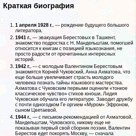
Краткая биография
1 апреля 1928 г.
, — рождение будущего большого
литератора.
1941 г.
, — эвакуация Берестовых в Ташкент,
знакомство подростка с Н. Maндельштам, помогшей
относится к книгам с позицией языкознания, не
просто радости от прочитанных интересных
историй.
1942 г.
, — с молодым Валентином Берестовым
знакомятся Корней Чуковский, Анна Ахматова, что
еще больше увеличивает страсть молодого
человека познать тайны языкового мастерства.
Ахматова с Чуковским первыми оценили «тонкое
классическое чувство» стихов юноши, Лидия
Чуковская обучала его литературе. Заводит дружбу
с почти одногодком Ге opгием «Муром» Эфроном,
сыном Цветаевой.
1944 г.
, — с письмом-рекомендацией от Ахматовой,
Maндельштам, Чуковского, никому еще не
показывая первый свой сборник поэзии, Валентин
Берестов едет покорять Москву, — сначала