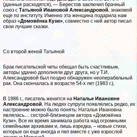
(данные расходятся), — Берестов заключил брачный
союз с
Татьяной Ивановой Александровой
, знакомой
еще по институту. Именно эта женщина подарила нам
образ «
Домовёнка Кузи»
, совместно с ней автор писал
свои лучшие сказки.
Со второй женой Татьяной
Бpaк писательской четы обещал быть счастливым,
авторы удачно дополняли друг друга, но у Т.И.
Александровой был поздно обнаружен неоперабельный
paк. Она скончалась в возрасте 54-х лет (1983 г.),
В 1986 г., писатель женится на
Наталье Ивановне
Александровой
. На людях супруги появлялись редко, их
настроение можно было понять: Наталья Ивановна
являлась… сестрой-близнецом автора «Домовёнка
Кузи». Все их время занимала работа над огромными
семейными архивами и, лишь изредка, – новые стихи,
которые он еще иногда и пел вместе с уже взрослой