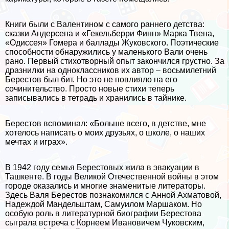
Книги были с Валентином с самого раннего детства:
сказки Андерсена и «Гекельберри Финн» Марка Твена,
«Одиссея» Гомера и баллады Жуковского. Поэтические
способности обнаружились у маленького Вали очень
рано. Первый стихотворный опыт закончился грустно. За
дразнилки на одноклассников их автор – восьмилетний
Берестов был бит. Но это не повлияло на его
сочинительство. Просто новые стихи теперь
записывались в тетрадь и хранились в тайнике.
Берестов вспоминал: «Больше всего, в детстве, мне
хотелось написать о моих друзьях, о школе, о наших
мечтах и играх».
В 1942 году семья Берестовых жила в эвакуации в
Ташкенте. В годы Великой Отечественной войны в этом
городе оказались и многие знаменитые литераторы.
Здесь Валя Берестов познакомился с Анной Ахматовой,
Надеждой Maндельштам, Самуилом Маршаком. Но
особую роль в литературной биографии Берестова
сыграла встреча с Корнеем Ивановичем Чуковским,