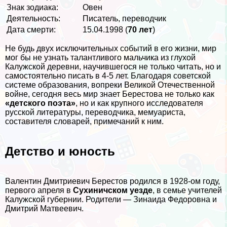
Знак зодиака:
Овен
Деятельность:
Писатель, переводчик
Дата cмepти:
15.04.1998 (
70 лет
)
Не будь двух исключительных событий в его жизни, мир
мог бы не узнать талантливого мальчика из глухой
Калужской деревни, научившегося не только читать, но и
самостоятельно писать в 4-5 лет. Благодаря советской
системе образования, вопреки Великой Отечественной
войне, сегодня весь мир знает Берестова не только как
«детского поэта»
, но и как крупного исследователя
русской литературы, переводчика, мемуариста,
составителя словарей, примечаний к ним.
Детство и юность
Валентин Дмитриевич Берестов родился в 1928-ом году,
первого апреля в
Сухиничском уезде
, в семье учителей
Калужской губернии. Родители — Зинаида Федоровна и
Дмитрий Матвеевич.