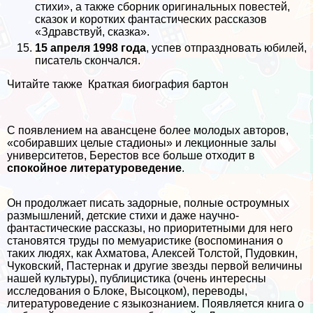
стихи», а также сборник оригинальных повестей,
сказок и коротких фантастических рассказов
«Здравствуй, сказка».
15 апреля 1998 года
, успев отпраздновать юбилей,
писатель скончался.
Читайте также
Краткая биография бартон
С появлением на авансцене более молодых авторов,
«собиравших целые стадионы» и лекционные залы
университетов, Берестов все больше отходит в
спокойное литературоведение
.
Он продолжает писать задорные, полные остроумных
размышлений, детские стихи и даже научно-
фантастические рассказы, но приоритетными для него
становятся труды по мемуаристике (воспоминания о
таких людях, как Ахматова, Алексей Толстой, Пудовкин,
Чуковский, Пастернак и другие звезды первой величины
нашей культуры), публицистика (очень интересны
исследования о Блоке, Высоцком), переводы,
литературоведение с языкознанием. Появляется книга о