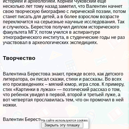
историей и археологией. Корней Чуковский еще
несколько лет тому назад заметил, что Валентин начнет
свою творческую биографию с лирической поэзии, потом
станет писать для детей, а в более взрослом возрасте
переключится на серьезные научные исследования. Так
и случилось. Берестов получил диплом исторического
факультета МГУ, потом учился в аспирантуре
этнографического института, в студенческие годы не раз
участвовал в археологических экспедициях.
Творчество
Валентина Берестова знают, прежде всего, как детского
литератора, он писал сказки, стихи и рассказы. Во всех
его произведениях – мягкий юмор, игра слов. К примеру,
стих «Картинки в лужах» — поэтический рассказ о том,
что ребенок увидел в первой, второй и третьей луже, а
вот четвертая прославилась тем, что он промочил в ней
ножки.
Валентин Берестов в молодости
На сайте используются cookies
Закрыть эту плашку