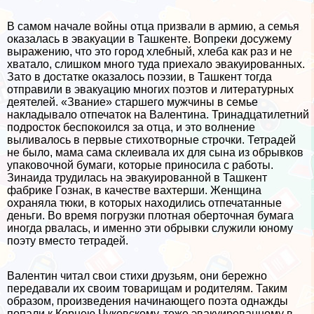
В самом начале войны отца призвали в армию, а семья
оказалась в эвакуации в Ташкенте. Вопреки досужему
выражению, что это город хлебный, хлеба как раз и не
хватало, слишком много туда приехало эвакуированных.
Зато в достатке оказалось поэзии, в Ташкент тогда
отправили в эвакуацию многих поэтов и литературных
деятелей. «Звание» старшего мужчины в семье
накладывало отпечаток на Валентина. Тринадцатилетний
подросток беспокоился за отца, и это волнение
выливалось в первые стихотворные строчки. Тетрадей
не было, мама сама склеивала их для сына из обрывков
упаковочной бумаги, которые приносила с работы.
Зинаида трудилась на эвакуированной в Ташкент
фабрике Гознак, в качестве вахтерши. Женщина
охраняла тюки, в которых находились отпечатанные
деньги. Во время погрузки плотная оберточная бумага
иногда рвалась, и именно эти обрывки служили юному
поэту вместо тетрадей.
Валентин читал свои стихи друзьям, они бережно
передавали их своим товарищам и родителям. Таким
образом, произведения начинающего поэта однажды
попали к Корнею Чуковскому, тоже эвакуированному в