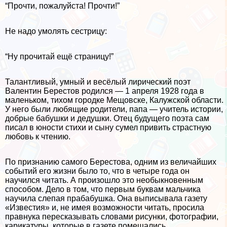
“Прочти, пожалуйста! Прочти!”
Не надо умолять сестрицу:
“Ну прочитай ещё страницу!”
Талантливый, умный и весёлый лирический поэт
Валентин Берестов родился — 1 апреля 1928 года в
маленьком, тихом городке Мещовске, Калужской области.
У него были любящие родители, папа — учитель истории,
добрые бабушки и дедушки. Отец будущего поэта сам
писал в юности стихи и сыну сумел привить страстную
любовь к чтению.
По признанию самого Берестова, одним из величайших
событий его жизни было то, что в четыре года он
научился читать. А произошло это необыкновенным
способом. Дело в том, что первым буквам мальчика
научила слепая пpaбабушка. Она выписывала газету
«Известия» и, не имея возможности читать, просила
правнука пересказывать словами рисунки, фотографии,
карикатуры, которые в газете помещались.