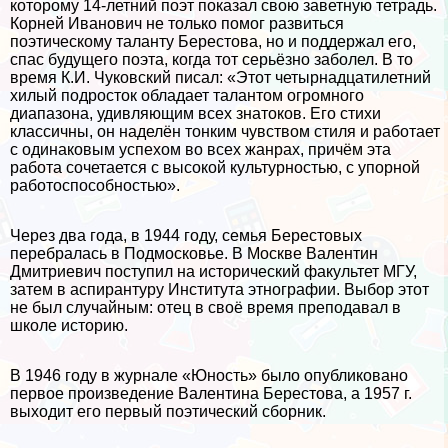
которому 14-летний поэт показал свою заветную тетрадь.
Корней Иванович не только помог развиться
поэтическому таланту Берестова, но и поддержал его,
спас будущего поэта, когда тот серьёзно заболел. В то
время К.И. Чуковский писал: «Этот четырнадцатилетний
хилый подросток обладает талантом огромного
диапазона, удивляющим всех знатоков. Его стихи
классичны, он наделён тонким чувством стиля и работает
с одинаковым успехом во всех жанрах, причём эта
работа сочетается с высокой культурностью, с упopной
работоспособностью».
Через два года, в 1944 году, семья Берестовых
перебралась в Подмосковье. В Москве Валентин
Дмитриевич поступил на исторический факультет МГУ,
затем в аспирантуру Института этнографии. Выбор этот
не был случайным: отец в своё время преподавал в
школе историю.
В 1946 году в журнале «Юность» было опубликовано
первое произведение Валентина Берестова, а 1957 г.
выходит его первый поэтический сборник.