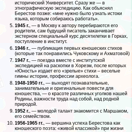
исторический Университет. Сразу же — в
этнографическую экспедицию. Как объяснял
Берестов позже: «мне нужно было узнать истоки
языка, которым собираюсь работать».
1945 г.
, — в Москву к автору перебираются его
родители, сам будущий писатель заканчивает
экстерном специальный курс десятилетки в Горках,
поступление в институт.
1946 г.
, — публикация первых юношеских стихов
(которые так понравились Чуковскому и Ахматовой)
1947 г.
, — поездка вместе с институтской
экспедицией на раскопки в Хорезм, после которых
«Юность» издает его «зрелые» стихи – веселые
гимны истории, профессии археолога.
1948-1950 гг.
, — выходят познавательные,
занимательные и оригинальные повести для
юношества, — о красоте различных уголков нашей
Родины, важности труда над собой, над родной
природой.
1952 г.
, — молодой талант знакомится с Маршаком,
его семейством.
1956-1965 гг.
, — вершина успеха Берестова как
юношеского поэта: «живой классикой» при жизни