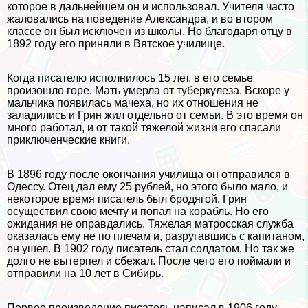
которое в дальнейшем он и использовал. Учителя часто
жаловались на поведение Александра, и во втором
классе он был исключен из школы. Но благодаря отцу в
1892 году его приняли в Вятское училище.
Когда писателю исполнилось 15 лет, в его семье
произошло горе. Мать умерла от туберкулеза. Вскоре у
мальчика появилась мачеха, но их отношения не
заладились и Грин жил отдельно от семьи. В это время он
много работал, и от такой тяжелой жизни его спасали
приключенческие книги.
В 1896 году после окончания училища он отправился в
Одессу. Отец дал ему 25 рублей, но этого было мало, и
некоторое время писатель был бродягой. Грин
осуществил свою мечту и попал на корабль. Но его
ожидания не оправдались. Тяжелая матросская служба
оказалась ему не по плечам и, разругавшись с капитаном,
он ушел. В 1902 году писатель стал солдатом. Но так же
долго не вытерпел и сбежал. После чего его поймали и
отправили на 10 лет в Сибирь.
Первое произведение писатель написал в 1906 году.