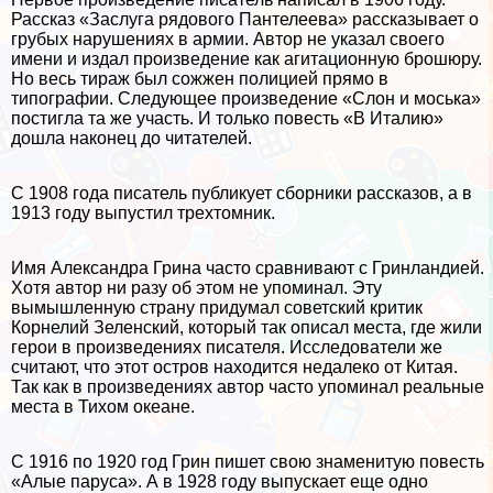
Рассказ «Заслуга рядового Пантелеева» рассказывает о
грубых нарушениях в армии. Автор не указал своего
имени и издал произведение как агитационную брошюру.
Но весь тираж был сожжен полицией прямо в
типографии. Следующее произведение «Слон и моська»
постигла та же участь. И только повесть «В Италию»
дошла наконец до читателей.
С 1908 года писатель публикует сборники рассказов, а в
1913 году выпустил трехтомник.
Имя Александра Грина часто сравнивают с Гринландией.
Хотя автор ни разу об этом не упоминал. Эту
вымышленную страну придумал советский критик
Корнелий Зеленский, который так описал места, где жили
герои в произведениях писателя. Исследователи же
считают, что этот остров находится недалеко от Китая.
Так как в произведениях автор часто упоминал реальные
места в Тихом океане.
С 1916 по 1920 год Грин пишет свою знаменитую повесть
«Алые паруса». А в 1928 году выпускает еще одно