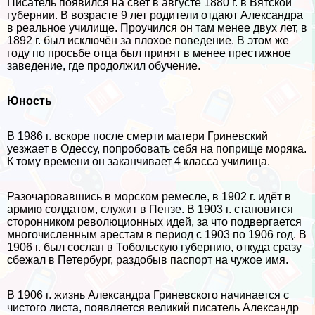
Писатель появился на свет в августе 1880 г. в Вятской
губернии. В возрасте 9 лет родители отдают Александра
в реальное училище. Проучился он там менее двух лет, в
1892 г. был исключён за плохое поведение. В этом же
году по просьбе отца был принят в менее престижное
заведение, где продолжил обучение.
Юность
В 1986 г. вскоре после cмepти матери Гриневский
уезжает в Одессу, попробовать себя на поприще моряка.
К тому времени он заканчивает 4 класса училища.
Разочаровавшись в морском ремесле, в 1902 г. идёт в
армию солдатом, служит в Пензе. В 1903 г. становится
сторонником революционных идей, за что подвергается
многочисленным арестам в период с 1903 по 1906 год. В
1906 г. был сослан в Тобольскую губернию, откуда сразу
сбежал в Петербург, раздобыв паспорт на чужое имя.
В 1906 г. жизнь Александра Гриневского начинается с
чистого листа, появляется великий писатель Александр