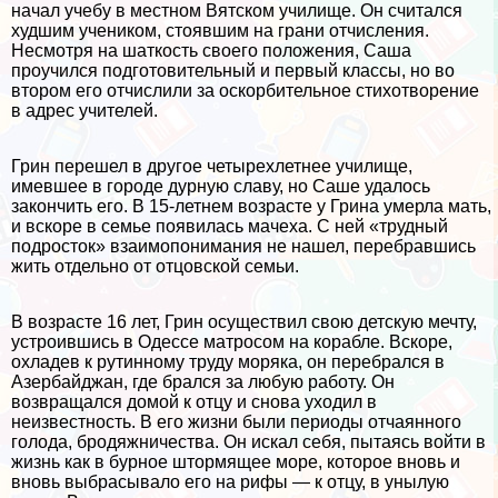
начал учебу в местном Вятском училище. Он считался
худшим учеником, стоявшим на грани отчисления.
Несмотря на шаткость своего положения, Саша
проучился подготовительный и первый классы, но во
втором его отчислили за оскорбительное стихотворение
в адрес учителей.
Грин перешел в другое четырехлетнее училище,
имевшее в городе дурную славу, но Саше удалось
закончить его. В 15-летнем возрасте у Грина умерла мать,
и вскоре в семье появилась мачеха. С ней «трудный
подросток» взаимопонимания не нашел, перебравшись
жить отдельно от отцовской семьи.
В возрасте 16 лет, Грин осуществил свою детскую мечту,
устроившись в Одессе матросом на корабле. Вскоре,
охладев к рутинному труду моряка, он перебрался в
Азербайджан, где брался за любую работу. Он
возвращался домой к отцу и снова уходил в
неизвестность. В его жизни были периоды отчаянного
голода, бродяжничества. Он искал себя, пытаясь войти в
жизнь как в бурное штормящее море, которое вновь и
вновь выбрасывало его на рифы — к отцу, в унылую