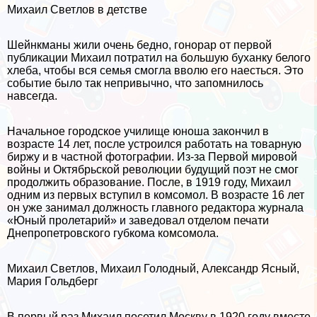
Михаил Светлов в детстве
Шейнкманы жили очень бедно, гонорар от первой
публикации Михаил потратил на большую буханку белого
хлеба, чтобы вся семья смогла вволю его наесться. Это
событие было так непривычно, что запомнилось
навсегда.
Начальное городское училище юноша закончил в
возрасте 14 лет, после устроился работать на товарную
биржу и в частной фотографии. Из-за Первой мировой
войны и Октябрьской революции будущий поэт не смог
продолжить образование. После, в 1919 году, Михаил
одним из первых вступил в комсомол. В возрасте 16 лет
он уже занимал должность главного редактора журнала
«Юный пролетарий» и заведовал отделом печати
Днепропетровского губкома комсомола.
Михаил Светлов, Михаил Голодный, Александр Ясный,
Мария Гольдберг
В первый раз Михаил посетил Москву в 1920 году вместе