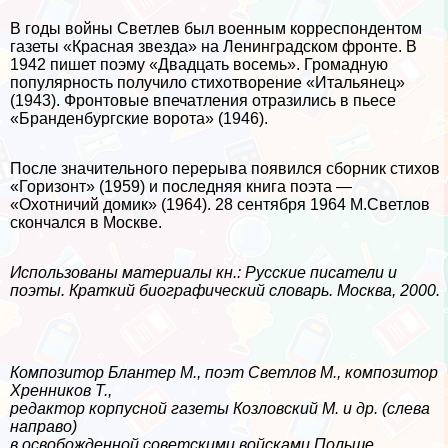
В годы войны Светлев был военным корреспондентом
газеты «Красная звезда» на Ленинградском фронте. В
1942 пишет поэму «Двадцать восемь». Громадную
популярность получило стихотворение «Итальянец»
(1943). Фронтовые впечатления отразились в пьесе
«Бранденбургские ворота» (1946).
После значительного перерыва появился сборник стихов
«Горизонт» (1959) и последняя книга поэта —
«Охотничий домик» (1964). 28 сентября 1964 М.Светлов
скончался в Москве.
Использованы материалы кн.: Русские писатели и
поэты. Краткий биографический словарь. Москва, 2000.
Композитор Блантер М., поэт Светлов М., композитор
Хренников Т.,
редактор корпусной газеты Козловский М. и др. (слева
направо)
в освобожденной советскими войсками Польше.