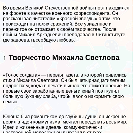
Во время Великой Отечественной войны поэт находился
на фронте в качестве военного корреспондента. Он
рассказывал читателям «Красной звезды» о том, что
происходит на полях сражений. Всё увиденное и
пережитое он отражает в своём творчестве. После
войны Михаил Аркадьевич преподавал в Литинституте,
где завоевал всеобщую любовь.
↑ Творчество Михаила Светлова
«Голос солдата» — первая газета, в которой появились
стихи Михаила Светлова. Он был четырнадцатилетним
подростком, когда в печати вышло его стихотворение. На
первые свои заработанные деньги юный поэт купил
большую буханку хлеба, чтобы вволю накормить свою
семью.
Юноша был романтиком до глубины души, он искренне
верил в идеи коммунизма, мечтал переделать весь мир.
Идеи и жизненные идеалы коммунистически
настроенной молодёжи он выразил в стихах.