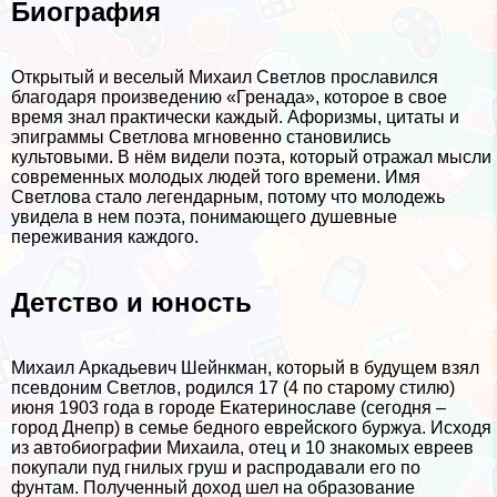
Биография
Открытый и веселый Михаил Светлов прославился
благодаря произведению «Гренада», которое в свое
время знал пpaктически каждый. Афоризмы, цитаты и
эпиграммы Светлова мгновенно становились
культовыми. В нём видели поэта, который отражал мысли
современных молодых людей того времени. Имя
Светлова стало легендарным, потому что молодежь
увидела в нем поэта, понимающего душевные
переживания каждого.
Детство и юность
Михаил Аркадьевич Шейнкман, который в будущем взял
псевдоним Светлов, родился 17 (4 по старому стилю)
июня 1903 года в городе Екатеринославе (сегодня –
город Днепр) в семье бедного еврейского буржуа. Исходя
из автобиографии Михаила, отец и 10 знакомых евреев
покупали пуд гнилых груш и распродавали его по
фунтам. Полученный доход шел на образование