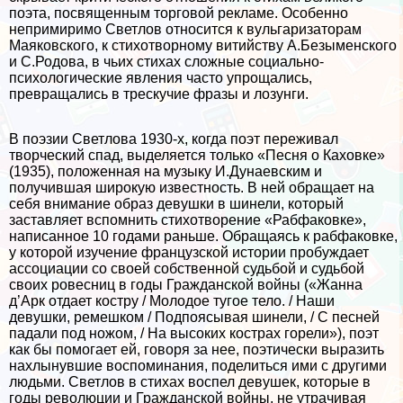
поэта, посвященным торговой рекламе. Особенно
непримиримо Светлов относится к вульгаризаторам
Маяковского, к стихотворному витийству А.Безыменского
и С.Родова, в чьих стихах сложные социально-
психологические явления часто упрощались,
превращались в трескучие фразы и лозунги.
В поэзии Светлова 1930-х, когда поэт переживал
творческий спад, выделяется только «Песня о Каховке»
(1935), положенная на музыку И.Дунаевским и
получившая широкую известность. В ней обращает на
себя внимание образ дeвyшки в шинели, который
заставляет вспомнить стихотворение «Рабфаковке»,
написанное 10 годами раньше. Обращаясь к рабфаковке,
у которой изучение французской истории пробуждает
ассоциации со своей собственной судьбой и судьбой
своих ровесниц в годы Гражданской войны («Жанна
д’Арк отдает костру / Молодое тугое тело. / Наши
дeвyшки, ремешком / Подпоясывая шинели, / С песней
падали под ножом, / На высоких кострах горели»), поэт
как бы помогает ей, говоря за нее, поэтически выразить
нахлынувшие воспоминания, поделиться ими с другими
людьми. Светлов в стихах воспел дeвyшек, которые в
годы революции и Гражданской войны, не утрачивая