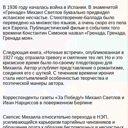
В 1936 году началась война в Испании. В знаменитой
«Гренаде» Михаил Светлов буквально предвидел
испанское несчастье. Стихотворение-баллада было
переведено на множество языков, а очень скоро его пела
вся Европа. Публицистический фильм о событиях того
времени Константин Симонов назвал «Гренада, Гренада,
Гренада моя».
Следующая книга, «Ночные встречи», опубликованная в
1927 году, отразила тревогу и смятение тех лет. Но и это
кризисное время было по-своему плодотворно для
Михаила. Автор углубляет представление о романтизме,
соединяя его с шуткой. С течением времени ирония
стала неотъемлемой особенностью творчества и
поэтической манеры автора.
Корреспонденты газеты «За Победу!» Михаил Светлов и
Иван Нарциссов в поверженном Берлине
Скепсис Михаила относительно перехода в НЭП,
усиливающийся карьеризм партийных чиновников и
обращение поэта к образам беспомощных и несчастных