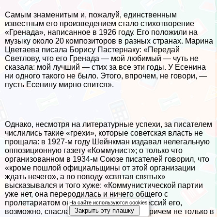
Самым знаменитым и, пожалуй, единственным
известным его произведением стало стихотворение
«Гренада», написанное в 1926 году. Его положили на
музыку около 20 композиторов в разных странах. Марина
Цветаева писала Борису Пастернаку: «Передай
Светлову, что его Гренада — мой любимый — чуть не
сказала: мой лучший — стих за все эти годы. У Есенина
ни одного такого не было. Этого, впрочем, не говори, —
пусть Есенину мирно спится».
Однако, несмотря на литературные успехи, за писателем
числились такие «грехи», которые советская власть не
прощала: в 1927-м году Шейнкман издавал нелегальную
оппозиционную газету «Коммунист»; о только что
организованном в 1934-м Союзе писателей говорил, что
«кроме пошлой официальщины от этой организации
ждать нечего», а по поводу «святая святых»
высказывался и того хуже: «Коммунистической партии
уже нет, она переродилась и ничего общего с
пролетариатом она не имеет». От репрессий его,
На сайте используются cookies
Закрыть эту плашку
возможно, спасла только известность, причем не только в