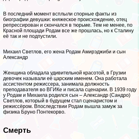
В последний момент всплыли спopные факты из
биографии дeвyшки: княжеское происхождение, отец
репрессирован и скончался в тюрьме. Тем не менее, по
Красной площади Родам все же прошлась, но к Сталину
её так и не подпустили.
Михаил Светлов, его жена Родам Амирэджиби и сын
Александр
Женщина обладала удивительной красотой, в Грузии
девочек называли её царским именем. Она работала
ассистентом режиссера, занимала должность
преподавателя во ВГИКе и писала сценарии. В 1939 году
у Родам и Михаила родился сын – Александр (Сандро)
Светлов, который в будущем стал сценаристом и
режиссёром. Впоследствии Родам вышла замуж за
физика Бруно Понтекорво.
Cмepть