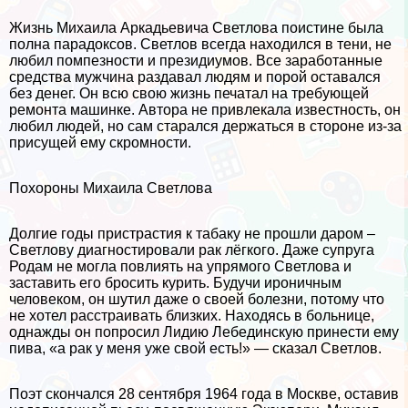
Жизнь Михаила Аркадьевича Светлова поистине была
полна парадоксов. Светлов всегда находился в тени, не
любил помпезности и президиумов. Все заработанные
средства мужчина раздавал людям и порой оставался
без денег. Он всю свою жизнь печатал на требующей
ремонта машинке. Автора не привлекала известность, он
любил людей, но сам старался держаться в стороне из-за
присущей ему скромности.
Похороны Михаила Светлова
Долгие годы пристрастия к табаку не прошли даром –
Светлову диагностировали paк лёгкого. Даже супруга
Родам не могла повлиять на упрямого Светлова и
заставить его бросить курить. Будучи ироничным
человеком, он шутил даже о своей болезни, потому что
не хотел расстраивать близких. Находясь в больнице,
однажды он попросил Лидию Лебединскую принести ему
пива, «а paк у меня уже свой есть!» — сказал Светлов.
Поэт скончался 28 сентября 1964 года в Москве, оставив