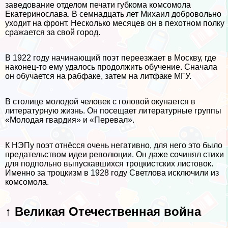
заведование отделом печати губкома комсомола
Екатеринослава. В семнадцать лет Михаил добровольно
уходит на фронт. Несколько месяцев он в пехотном полку
сражается за свой город.
В 1922 году начинающий поэт переезжает в Москву, где
наконец-то ему удалось продолжить обучение. Сначала
он обучается на рабфаке, затем на литфаке МГУ.
В столице молодой человек с головой окунается в
литературную жизнь. Он посещает литературные группы
«Молодая гвардия» и «Перевал».
К НЭПу поэт отнёсся очень негативно, для него это было
предательством идеи революции. Он даже сочинял стихи
для подпольно выпускавшихся троцкистских листовок.
Именно за троцкизм в 1928 году Светлова исключили из
комсомола.
↑ Великая Отечественная война