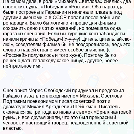
На самом деле, в роли «Михаила Светлова» снялись два
советских судна: «Победа» и «Россия». Оба парохода
были построены в Германии и начинали плавать под
другими именами, а в СССР попали после войны по
репарации. Было бы логично и проще для фильма
сохранить одно из этих названий, но помешала одна
фраза из сценария. Если бы турецкие контpaбандисты
начали кричать: «Победа»! У-у-у-у! Цигель, цигель, ай-лю-
лю!», создателям фильма бы не поздоровилось, ведь это
слово в нашей стране имеет особое значение (с
«Россией» получалось и того хуже). Поэтому было
решено дать теплоходу какое-нибудь другое, более
нейтральное имя.
Сценарист Морис Слободский придумал и предложил
Гайдаю назвать теплоход именем Михаила Светлова.
Под таким псевдонимом писал советский поэт и
драматург Михаил Аркадьевич Шейнкман. Писатель
скончался за три года до начала съемок «Бриллиантовой
руки», и все друзья знали, что это был прекрасный
человек и настоящий творец, недооцененный советской
властью.