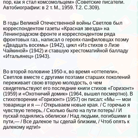
пор, как я стал комсомольцем» (Советские писатели.
Автобиографии: в 2 т. М., 1959. Т.2. С.309).
В годы Великой Отечественной войны Светлов был
корреспондентом газеты «Красная звезда» на
Ленинградском фронте и корреспондентом ряда
фронтовых газ., написал о героях-панфиловцах поэму
«Двадцать восемь» (1942), цикл «Из стихов о Лизе
Чайкиной» (1942) и ставшую хрестоматийной балладу
«Итальянец» (1943).
Во второй половине 1950-х, во время «оттепели»,
Светлов вместе с другими поэтами старших поколений
переживает свою вторую молодость, о чем
свидетельствуют его последние книги стихов «Горизонт»
(1959) и «Охотничий домик» (1964, вышел поcмepтно). В
стихотворении «Горизонт» (1957) он писал: «Мы — мои
товарищи и я — / Открываем новые края. / С горечью я
чувствую теперь, / Сколько было на пути потерь! / И
пускай поднялись обелиски / Над людьми, погибшими в
пути,— / Все далекое ты сделай близким, / Чтоб опять к
далекому идти!»