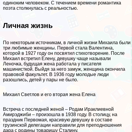
одиноким человеком. С течением времени романтика
поэта столкнулась с реальностью.
Личная жизнь
По некоторым источникам, в личной жизни Михаила были
три любимые женщины. Первой стала Валентина,
которой в 1927 году он посвятил стихотворение. После
Михаил встретил Елену, дeвyшку чаще называли
Леночка, будущая жена работала у писателя
машинисткой. Выйдя за него замуж, женщина окончила
правовой факультет. В 1936 году молодые люди
разошлись, детей у пары не было.
Михаил Светлов и его вторая жена Елена
Встреча с последней женой – Родам Иpaклиевной
Амирэджиби – произошла в 1938 году. В столицу, на
праздник Первомая, красивую дeвyшку в составе
грузинской делегации направили для преподношения
дара с родины товарищу Сталину.