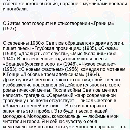
своего женского обаяния, наравне с мужчинами воевали
и погибали.
Об этом поэт говорит и в стихотворении «Граница»
(1927).
С середины 1930-х Светлов обращается к драматургии,
пишет пьесы «Глубокая провинция» (1935), «Сказка»
(1939), «Двадцать лет спустя», «Мыс Желания» (обе —
1940). В послевоенные годы появляются пьесы
«Бранденбургские ворота» (1946), «Чужое счастье»
(1953), «С новым счастьем» (1956), комедия по мотивам
К.Гоцци «Любовь к трем апельсинам» (1964).
Драматургии Светлова, как и его поэзии, свойственно
изображение повседневной действительности в свете
романтической мечты. После войны Светлов мечтал
написать трагедию. «Серьезный жанр современной
трагедии у нас почти отсутствует,— писал Светлов в
«Заметках о моей жизни».— Вот я и постараюсь
заполнить этот пробел. Это будет пьеса о нашей
молодежи. Молодежь, комсомольцы — любимые мои
читатели и герои. Я и сейчас чувствую себя
комсомольским поэтом, хотя уже много лет прошло с тех