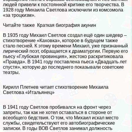
людей привели к постоянной критике его творчества. В
1928 году Михаила Светлова исключили из комсомола
«за троцкизм».
Читайте также
Краткая биография акyнин
В 1935 году Михаил Светлов создал ещё один шедевр –
стихотворение «Каховка», которое в будущем также
стало песней. К этому времени Михаил, уже признанный
лирический поэт, обращается к драматургии. Первую его
пьесу «Глубокая провинция», жестоко раскритиковала
«Правда». В 1941 году поставлена пьеса «Двадцать лет
спустя», которую до последнего показывали советские
театры.
Кирилл Плетнев читает стихотворение Михаила
Светлова «Итальянец»
В 1941 году Светлов пробивался на фронт через
запреты, так как не хотел оставаться в стороне от
всеобщего бедствия. О том, что Михаил искал место
службы, свидетельствуют его автобиографические
записки. В годы ВОВ Светлов занимал должность