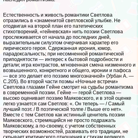
Естественность и живость романтики Светлова
отразились в «знаменитой светловской улыбке. Не
отодвигая на второй план его патетических
стихотворений, «гeйневская» нить поэзии Светлова
прослеживается от начала до последних дней,
выразительным силуэтом очерчивая хаpaктер его
лирического героя. Сдержанная ирония, юмор,
парадоксальность; при несомненной романтической
приподнятости — интерес к бытовой подробности и
детали; игра контрастов, мгновенная смена низменного и
возвышенного, конкретного и общего, иронии и пафоса
— все это делает его поэзию многозначной» (Урбан А. —
С.205). Во второй части поэмы «Ночные встречи»
Светлова глазами Гeйне смотрит на судьбы романтизма
в современной поэзии. Гeйне — герой Светлова —
высоко оценивает поэзию Маяковского, и в этой оценке
легко узнается сам Светлов: «. Он теперь — / Самый
лучший поэт. / В поэтической толпе / Выше его нет».
Вместе с тем Светлов как истинный ценитель поэзии
Маяковского, стремящийся не просто подражать
Маяковскому, а по-своему, с учетом собственных
творческих возможностей, развивать его традиции, не
скрывает критического отношения к стихам великого