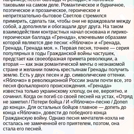
таковыми на самом деле. Романтическое и будничное,
поэтическое и прозаическое, героическое и
непритязательно-бытовое Светлов стремился
примирить, сделать так, чтобы они не враждовали между
собой, а дополняли и обогащали друг друга. На таком
взаимодействии контрастных начал основана и лирико-
героическая баллада «Гренада», ключевыми образами
которой являются две песни: «Яблочко» и «Гренада,
Гренада, Гренада моя. ». Первая песня, точнее — серия
популярных в годы Гражданской войны частушек,
предстает как своеобразная примета революции, а
вторая — как знак романтической мечты о незнакомой
стране и желании помочь крестьянам Гренады получить
землю. Есть у двух песен и др. символические оттенки.
«Яблочко» в революционной России знали почти все, это
песня фольклорного происхождения. «Гренада»
известна только украинскому хлопцу, он ее, вероятно, и
сочинил. Когда он погиб со своей песней на устах, «Отряд
не заметил / Потери бойца / И «Яблочко»-песню / Допел
до конца». Для остальных бойцов главное — допеть до
конца «Яблочко», довести до победного конца
Гражданскую войну. Однако песня мечтателя-хохла не
осталась не замеченной его приятелем, поэтом, она
стала его песней.