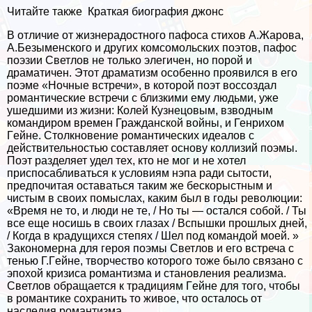
Читайте также
Краткая биография джонс
В отличие от жизнерадостного пафоса стихов А.Жарова,
А.Безыменского и других комсомольских поэтов, пафос
поэзии Светлов не только элегичен, но порой и
драматичен. Этот драматизм особенно проявился в его
поэме «Ночные встречи», в которой поэт воссоздал
романтические встречи с близкими ему людьми, уже
ушедшими из жизни: Колей Кузнецовым, взводным
комaндиром времен Гражданской войны, и Генрихом
Гeйне. Столкновение романтических идеалов с
действительностью составляет основу коллизий поэмы.
Поэт разделяет удел тех, кто не мог и не хотел
приспосабливаться к условиям нэпа ради сытости,
предпочитая оставаться таким же бескорыстным и
чистым в своих помыслах, каким был в годы революции:
«Время не то, и люди не те, / Но ты — остался собой. / Ты
все еще носишь в своих глазах / Вспышки прошлых дней,
/ Когда в крадущихся степях / Шел под комaндой моей. »
Закономерна для героя поэмы Светлов и его встреча с
тенью Г.Гeйне, творчество которого тоже было связано с
эпохой кризиса романтизма и становления реализма.
Светлов обращается к традициям Гeйне для того, чтобы
в романтике сохранить то живое, что осталось от
наследия романтизма.