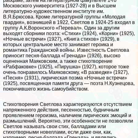
рабфаке, затем на литературном факультете 1-го
Московского университета (1927-28) и в Высшем
литературно-художественном институте им.
В.Я.Брюсова. Кроме литературной группы «Молодая
гвардия», возникшей в 1922, Светлов в 1924-25 входил в
группу А.К.Воронского «Перевал». Один за другим
выходят сборники поэта: «Стихи» (1924), «Корни» (1925),
«Ночные встречи» (1927), «Книга стихов» (1929), в
которых центральное место занимает героика и
романтика Гражданской войны. Известность Светлова
приносит песня-баллада «Гренада» (1926), высоко
оцененная Маяковским, а также стихотворение
«Рабфаковке» (1925), «Пирушка» (1927), которое тоже
очень понравилось Маяковскому, «В разведке» (1927),
«Песня» (1931), лирическая поэма «Ночные встречи»
(1925), посвященная памяти друга — поэта Н.Кузнецова,
покончившего жизнь самоубийством.
Стихотворения Светлова хаpaктеризуются отсутствием
напряженного действия, песенностью, будничным
проявлением героизма, наличием лирических эмоций и
размышлений. Вероятно, эти особенности не позволяли
Светлов называть свои стих, балладами или
стихотворными новеллами, если даже они, как,
например, песня-баллада «Гренада», и являлись