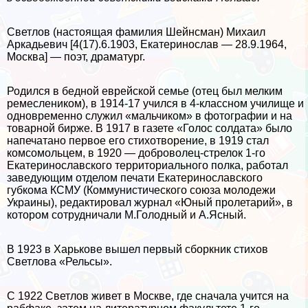
Светлов (настоящая фамилия Шейнсман) Михаил
Аркадьевич [4(17).6.1903, Екатеринослав — 28.9.1964,
Москва] — поэт, драматург.
Родился в бедной еврейской семье (отец был мелким
ремеслеником), в 1914-17 учился в 4-классном училище и
одновременно служил «мальчиком» в фотографии и на
товарной бирже. В 1917 в газете «Голос солдата» было
напечатано первое его стихотворение, в 1919 стал
комсомольцем, в 1920 — доброволец-стрелок 1-го
Екатеринославского территориального полка, работал
заведующим отделом печати Екатеринославского
губкома КСМУ (Коммунистического союза молодежи
Украины), редактировал журнал «Юный пролетарий», в
котором сотрудничали М.Голодный и А.Ясный.
В 1923 в Харькове вышел первый сборкник стихов
Светлова «Рельсы».
С 1922 Светлов живет в Москве, где сначала учится на