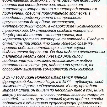
единственный возможный путь развития новейшего
театра как специфического, отличного от
литературы жанра именно в гипертрафированном
применении средств примитивного гротеска, в
доведении приёмов условно-театрального
преувеличения до крайних, «жестоких»,
«непереносимых» форм, в «пароксизме» комического и
трагического. Он стремился создать «свирепый,
безудержный» театр – «театр крика», как
хаpaктеризуют его некоторые театроведы. Следует
отметить при этом, что Эжен Ионеско сразу же
проявил себя как литератор и знаток сцены
выдающегося дарования. Он был наделен несомненным
талантом делать своей незаурядной силой
воображения «видимыми», «осязаемыми» любые
театральные ситуации, наделен то мрачным, то
способным вызывать гомерический смех юмором.
В 1970 году Эжен Ионеско избирается члeном
французской Академии Наук, а в 1974 – публикует свой
знаменитый роман «Отшельник». К нему приходит
мировая слава, он пишет по нескольку пьес в год, ни на
минуту не забывая, что все театральные воплощения
его идей –
«лишь путь, который нужно пройти, чтобы
подняться к объективно существующей реальности»
,