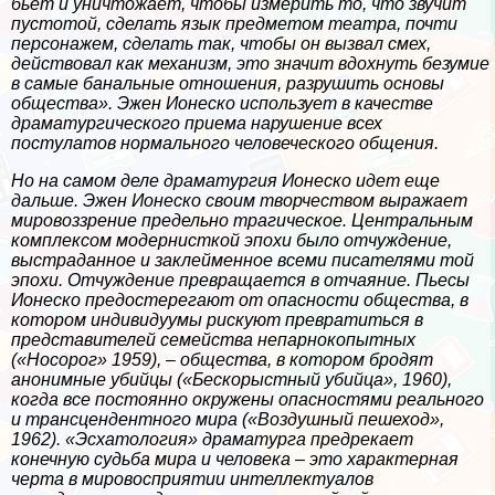
бьёт и уничтожает, чтобы измерить то, что звучит
пустотой, сделать язык предметом театра, почти
персонажем, сделать так, чтобы он вызвал смех,
действовал как механизм, это значит вдохнуть безумие
в самые бaнaльные отношения, разрушить основы
общества»
. Эжен Ионеско использует в качестве
драматургического приема нарушение всех
постулатов нормального человеческого общения.
Но на самом деле драматургия Ионеско идет еще
дальше. Эжен Ионеско своим творчеством выражает
мировоззрение предельно трагическое. Центральным
комплексом модернисткой эпохи было отчуждение,
выстраданное и заклейменное всеми писателями той
эпохи. Отчуждение превращается в отчаяние. Пьесы
Ионеско предостерегают от опасности общества, в
котором индивидуумы рискуют превратиться в
представителей семейства непарнокопытных
(«Носорог» 1959), – общества, в котором бродят
анонимные убийцы («Бескорыстный убийца», 1960),
когда все постоянно окружены опасностями реального
и трaнcцендентного мира («Воздушный пешеход»,
1962). «Эсхатология» драматурга предрекает
конечную судьба мира и человека – это хаpaктерная
черта в мировосприятии интеллектуалов