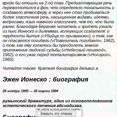
вроде бы отошли на 2-ой план. Предшествующая речь
перевоплотился в фон, что определяло тональность и
создавало атмосферу, а через нее стал пробиваться
более эластичная речь, насыщенная видами, идеями,
вопросами, язык намного классичнее, чем то, что была
ранее. Благодаря Беранже читатель и зритель узнали
из пьес Ионеско о дилеммах, волнующих создателя: о
трудности бытия («Убийца по призванию»), о том, как
он опасается погибели («Повелитель погибает», 1962),
о том, как ему хотелось бы преодолеть земное
притяжение людской судьбы («Небесный пешеход»,
1962), о его ужас перед тоталитаризмом («Носорог»,
1960).
Читайте также
Краткая биография дельвиг а
Эжен Ионеско : биография
26 ноября 1909 — 28 марта 1994
румынский драматург, один из основоположников
эстетического течения абсурдизма
На сайте используются cookies
Закрыть эту плашку