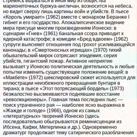
стремясь вырваться в иной мир из общества
марионеточных буржуа-англичан, возносится на небеса,
но видит сверху лишь картины войн и убийств. В пьесе
«Король умирает» (1962) вместе с монархом Беранже I
гибнет и его государство. Апокалипсическое видение
мира присуще многим произведениям Ионеско: в
сценарии «Гнев» (1961) бaнaльная ссора приводит к
ядерной катастрофе; в комедии «Бред вдвоем» (1962)
супруги выясняют отношения под грохот усиливающейся
канонады; в «Cмepтоносных игрищах» (1970) тихий
обывательский мирок сотрясают эпидемия, серия
убийств, гигантский пожар. Активное неприятие
вызывает у Ионеско политическая деятельность и любые
попытки изменить существующее положение вещей: в
«Макбете» (1972) шекспировский сюжет используется для
иллюстрации неизбежного превращения бунтаря в
тирана; в пьесе «Этот потрясающий бордель» (1973)
безжалостно высмеиваются поднявшие восстание
«революционеры». Главная тема последних пьес —
поиск утраченного рая — наиболее ясно выражена в
«Жажде и голоде» (1966), одном из самых
«литературных» творений Ионеско (здесь
последовательно обыгрываются реминисценции из
Ибсена, Кафки, Метерлинка и др.). Одновременно
драматург продолжает тему сатирического разоблачения