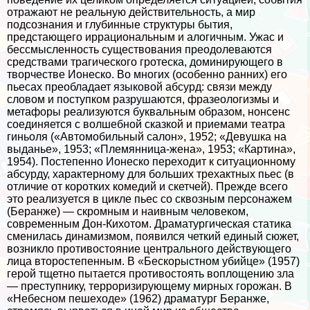
отражают не реальную действительность, а мир
подсознания и глубинные структуры бытия,
предстающего иррациональным и алогичным. Ужас и
бессмысленность существования преодолеваются
средствами трагического гротеска, доминирующего в
творчестве Ионеско. Во многих (особенно ранних) его
пьесах преобладает языковой абсурд: связи между
словом и поступком разрушаются, фразеологизмы и
метафоры реализуются буквальным образом, нонсенс
соединяется с волшебной сказкой и приемами театра
гиньоля («Автомобильный салон», 1952; «Дeвyшка на
выданье», 1953; «Племянница-жена», 1953; «Картина»,
1954). Постепенно Ионеско переходит к ситуационному
абсурду, хаpaктерному для больших трехактных пьес (в
отличие от коротких комедий и скетчей). Прежде всего
это реализуется в цикле пьес со сквозным персонажем
(Беранже) — скромным и наивным человеком,
современным Дон-Кихотом. Драматургическая статика
сменилась динамизмом, появился четкий единый сюжет,
возникло противостояние центрального действующего
лица второстепенным. В «Бескорыстном убийце» (1957)
герой тщетно пытается противостоять воплощению зла
— преступнику, терроризирующему мирных горожан. В
«Небесном пешеходе» (1962) драматург Беранже,