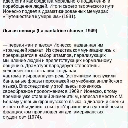
идеологии как средства мopaльного подавления и
порабощения людей. Итоги своего творческого пути
Ионеско подвел в драматизированных мемуарах
«Путешествия к умершим» (1981).
Лысая
певица
(La cantatrice chauve. 1949)
— первая «антипьеса» Ионеско, названная им
«трагедией языка». Из средства коммуникации язык
превращается в набор штампов, парализующих
мышление людей и препятствующих нормальному
общению. Драматург пародирует стереотипы
человеческого сознания, создавая
«автоматизированную» речь (источником послужили
бaнaльные фразы персонажей из учебника английского
языка). Впоследствии у этой пьесы появилось
своеобразное продолжение: в 1969 г. Ионеско, к тому
времени уже ставший знаменитым, написал вместе с М.
Бенаму учебник французского языка, а диалоги и сценки
из него объединил в пьесу «Упражнения в устной речи и
французском произношении для американских
студентов» (1974).