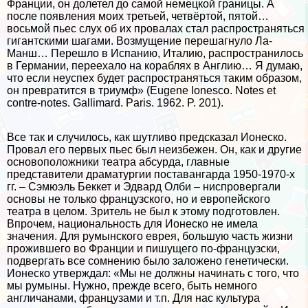
Франции, он долетел до самой немецкой границы. А
после появления моих третьей, четвёртой, пятой…
восьмой пьес слух об их провалах стал распространяться
гигантскими шагами. Возмущение перешагнуло Ла-
Манш… Перешло в Испанию, Италию, распространилось
в Германии, переехало на кораблях в Англию… Я думаю,
что если неуспех будет распространяться таким образом,
он превратится в триумф» (Eugene Ionesco. Notes et
contre-notes. Gallimard. Paris. 1962. P. 201).
Все так и случилось, как шутливо предсказал Ионеско.
Провал его первых пьес был неизбежен. Он, как и другие
основоположники театра абсурда, главные
представители драматургии поставангарда 1950-1970-х
гг. – Сэмюэль Беккет и Эдвард Олби – ниспровергали
основы не только французского, но и европейского
театра в целом. Зритель не был к этому подготовлен.
Впрочем, национальность для Ионеско не имела
значения. Для румынского еврея, большую часть жизни
прожившего во Франции и пишущего по-французски,
подвергать все сомнению было заложено генетически.
Ионеско утверждал: «Мы не должны начинать с того, что
мы румыны. Нужно, прежде всего, быть немного
англичанами, французами и т.п. Для нас культура