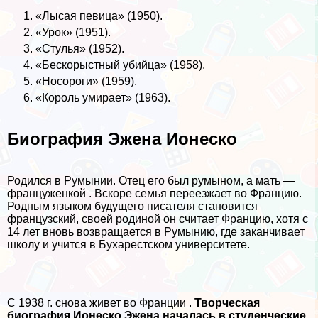
«Лысая певица» (1950).
«Урок» (1951).
«Стулья» (1952).
«Бескорыстный убийца» (1958).
«Носороги» (1959).
«Король умирает» (1963).
Биография Эжена Ионеско
Родился в Румынии. Отец его был румыном, а мать —
француженкой . Вскоре семья переезжает во Францию.
Родным языком будущего писателя становится
французский, своей родиной он считает Францию, хотя с
14 лет вновь возвращается в Румынию, где заканчивает
школу и учится в Бухарестском университете.
С 1938 г. снова живет во Франции .
Творческая
биография Ионеско Эжена началась в студенческие