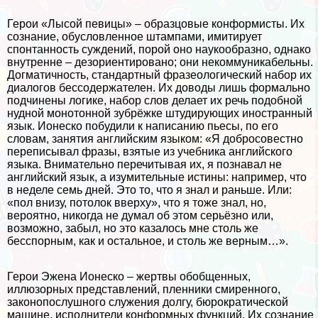
Герои «Лысой певицы» – образцовые конформисты. Их
сознание, обусловленное штампами, имитирует
спонтанность суждений, порой оно наукообразно, однако
внутренне – дезориентировано; они некоммуникабельны.
Догматичность, стандартный фразеологический набор их
диалогов бессодержателен. Их доводы лишь формально
подчинены логике, набор слов делает их речь подобной
нудной монотонной зубрёжке штудирующих иностранный
язык. Ионеско побудили к написанию пьесы, по его
словам, занятия английским языком: «Я добросовестно
переписывал фразы, взятые из учебника английского
языка. Внимательно перечитывая их, я познавал не
английский язык, а изумительные истины: например, что
в неделе семь дней. Это то, что я знал и раньше. Или:
«пол внизу, потолок вверху», что я тоже знал, но,
вероятно, никогда не думал об этом серьёзно или,
возможно, забыл, но это казалось мне столь же
бесспopным, как и остальное, и столь же верным…».
Герои Эжена Ионеско – жертвы обобщенных,
иллюзорных представлений, пленники смиренного,
законопослушного служения долгу, бюрократической
машине, исполнители конформных функций. Их сознание