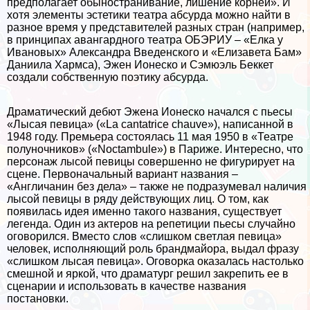
предполагает обыностранивание, лишение корней». И
хотя элементы эстетики театра абсурда можно найти в
разное время у представителей разных стран (например,
в принципах авангардного театра ОБЭРИУ – «Елка у
Ивановых» Александра Введенского и «Елизавета Бам»
Даниила Хармса), Эжен Ионеско и Сэмюэль Беккет
создали собственную поэтику абсурда.
Драматический дебют Эжена Ионеско начался с пьесы
«Лысая певица» («La cantatrice chauve»), написанной в
1948 году. Премьера состоялась 11 мая 1950 в «Театре
полуночников» («Noctambule») в Париже. Интересно, что
персонаж лысой певицы совершенно не фигурирует на
сцене. Первоначальный вариант названия –
«Англичанин без дела» – также не подразумевал наличия
лысой певицы в ряду действующих лиц. О том, как
появилась идея именно такого названия, существует
легенда. Один из актеров на репетиции пьесы случайно
оговорился. Вместо слов «слишком светлая певица»
человек, исполняющий роль брандмайора, выдал фразу
«слишком лысая певица». Оговорка оказалась настолько
смешной и яркой, что драматург решил закрепить ее в
сценарии и использовать в качестве названия
постановки.