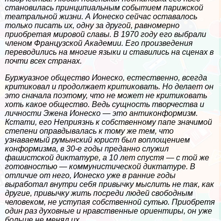
становилась принципиальным событием парижской
театральной жизни. А Ионеско сейчас оставалось
только писать их, одну за другой, равномерно
приобретая мировой славы. В 1970 году его выбрали
члeном Французской Академии. Его произведения
переводились на многие языки и ставились на сценах в
почти всех странах.
Буржуазное общество Ионеско, естественно, всегда
критиковал и продолжает критиковать. Но делает он
это сначала поэтому, что не может не критиковать
хоть какое общество. Ведь сущность творчества и
личности Эжена Ионеско — это антиконформизм.
Кстати, его Неприязнь к собственному папе значимой
степени оправдывалась к тому же тем, что
узнаваемый румынский юрист был воплощением
конформизма, в 30-е годы преданно служил
фашистской диктатуре, а 10 лет спустя — с той же
готовностью — коммунистической диктатуре. В
отличие от него, Ионеско уже в ранние годы
выработал внутри себя привычку мыслить не так, как
другие, привычку жить посреди людей свободным
человеком, не уступая собственной сутью. Приобретя
один раз духовные и нравственные ориентиры, он уже
больше не менял их.