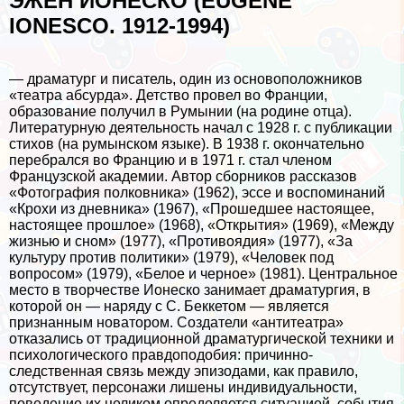
ЭЖЕН ИОНЕСКО (EUGÈNE
IONESCO. 1912-1994)
— драматург и писатель, один из основоположников
«театра абсурда». Детство провел во Франции,
образование получил в Румынии (на родине отца).
Литературную деятельность начал с 1928 г. с публикации
стихов (на румынском языке). В 1938 г. окончательно
перебрался во Францию и в 1971 г. стал члeном
Французской академии. Автор сборников рассказов
«Фотография полковника» (1962), эссе и воспоминаний
«Крохи из дневника» (1967), «Прошедшее настоящее,
настоящее прошлое» (1968), «Открытия» (1969), «Между
жизнью и сном» (1977), «Противоядия» (1977), «За
культуру против политики» (1979), «Человек под
вопросом» (1979), «Белое и черное» (1981). Центральное
место в творчестве Ионеско занимает драматургия, в
которой он — наряду с С. Беккетом — является
признанным новатором. Создатели «антитеатра»
отказались от традиционной драматургической техники и
психологического правдоподобия: причинно-
следственная связь между эпизодами, как правило,
отсутствует, персонажи лишены индивидуальности,
поведение их целиком определяется ситуацией, события