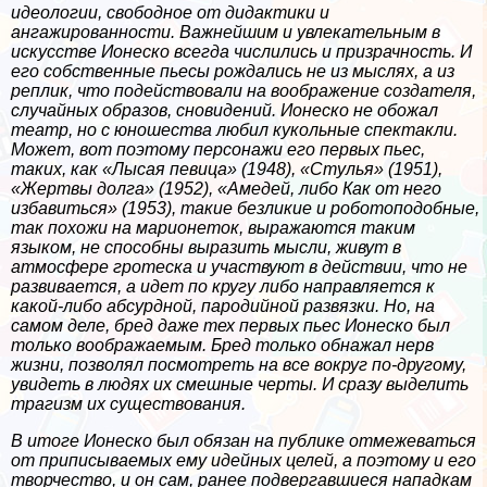
идеологии, свободное от дидактики и
ангажированности. Важнейшим и увлекательным в
искусстве Ионеско всегда числились и призрачность. И
его собственные пьесы рождались не из мыслях, а из
реплик, что подействовали на воображение создателя,
случайных образов, сновидений. Ионеско не обожал
театр, но с юношества любил кукольные спектакли.
Может, вот поэтому персонажи его первых пьес,
таких, как «Лысая певица» (1948), «Стулья» (1951),
«Жертвы долга» (1952), «Амедей, либо Как от него
избавиться» (1953), такие безликие и роботоподобные,
так похожи на марионеток, выражаются таким
языком, не способны выразить мысли, живут в
атмосфере гротеска и участвуют в действии, что не
развивается, а идет по кругу либо направляется к
какой-либо абсурдной, пародийной развязки. Но, на
самом деле, бред даже тех первых пьес Ионеско был
только воображаемым. Бред только обнажал нерв
жизни, позволял посмотреть на все вокруг по-другому,
увидеть в людях их смешные черты. И сразу выделить
трагизм их существования.
В итоге Ионеско был обязан на публике отмежеваться
от приписываемых ему идейных целей, а поэтому и его
творчество, и он сам, ранее подвергавшиеся нападкам