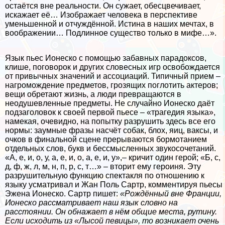
остаётся вне реальности. Он сужает, обесцвечивает,
искажает её… Изображает человека в перспективе
уменьшенной и отчуждённой. Истина в наших мечтах, в
воображении… Подлинное существо только в мифе…».
Язык пьес Ионеско с помощью забавных парадоксов,
клише, поговорок и других словесных игр освобождается
от привычных значений и ассоциаций. Типичный прием –
нагромождение предметов, грозящих поглотить актеров;
вещи обретают жизнь, а люди превращаются в
неодушевленные предметы. Не случайно Ионеско даёт
подзаголовок к своей первой пьесе – «трагедия языка»,
намекая, очевидно, на попытку разрушить здесь все его
нормы: заумные фразы насчёт собак, блох, яиц, ваксы, и
очков в финальной сцене прерываются бормотанием
отдельных слов, букв и бессмысленных звукосочетаний.
«А, е, и, о, у, а, е, и, о, а, е, и, у»,– кричит один герой; «Б, с,
д, ф, ж, л, м, н, п, р, с, т…» – вторит ему героиня. Эту
разрушительную функцию спектакля по отношению к
языку усматривал и Жан Поль Сартр, комментируя пьесы
Эжена Ионеско. Сартр пишет:
«Рождённый вне Франции,
Ионеско рассматривает наш язык словно на
расстоянии. Он обнажает в нём общие места, рутину.
Если исходить из «Лысой певицы», то возникает очень