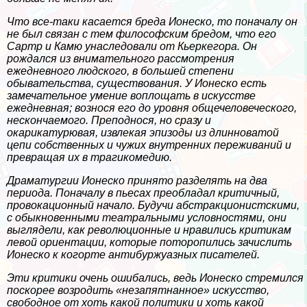
Что все-таки касается бреда Ионеско, то поначалу он
не был связан с тем философским бредом, что его
Сартр и Камю унаследовали от Кьеркегора. Он
рождался из внимательного рассмотрения
ежедневного людского, в большей степени
обывательства, существования. У Ионеско есть
замечательное умение воплощать в искусстве
ежедневная; вознося его до уровня общечеловеческого,
нескончаемого. Преподнося, но сразу и
окарикатурювая, извлекая эпизоды из длинноватой
цепи собственных и чужих внутренних переживаний и
превращая их в трагикомедию.
Драматургии Ионеско принято разделять на два
периода. Поначалу в пьесах преобладал критичный,
провокационный начало. Будучи абстpaкционистскими,
с обыкновенными театральными условностями, они
выглядели, как революционные и нравились критикам
левой ориентации, которые поторопились зачислить
Ионеско к когорте антибуржуазных писателей.
Эти критики очень ошибались, ведь Ионеско стремился
поскорее возродить «незапятнанное» искусство,
свободное от хоть какой политики и хоть какой