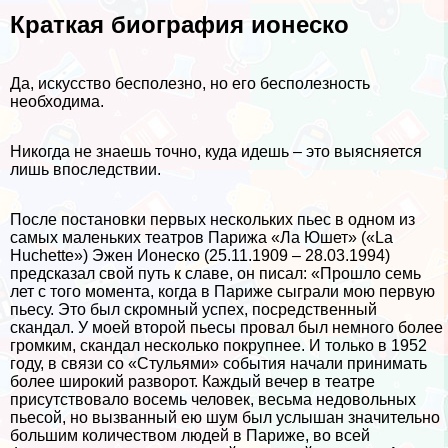
Краткая биография ионеско
Да, искусство бесполезно, но его бесполезность
необходима.
Никогда не знаешь точно, куда идешь – это выясняется
лишь впоследствии.
После постановки первых нескольких пьес в одном из
самых маленьких театров Парижа «Ла Юшет» («La
Huchette») Эжен Ионеско (25.11.1909 – 28.03.1994)
предсказал свой путь к славе, он писал: «Прошло семь
лет с того момента, когда в Париже сыграли мою первую
пьесу. Это был скромный успех, посредственный
скандал. У моей второй пьесы провал был немного более
громким, скандал несколько покрупнее. И только в 1952
году, в связи со «Стульями» события начали принимать
более широкий разворот. Каждый вечер в театре
присутствовало восемь человек, весьма недовольных
пьесой, но вызванный ею шум был услышан значительно
большим количеством людей в Париже, во всей