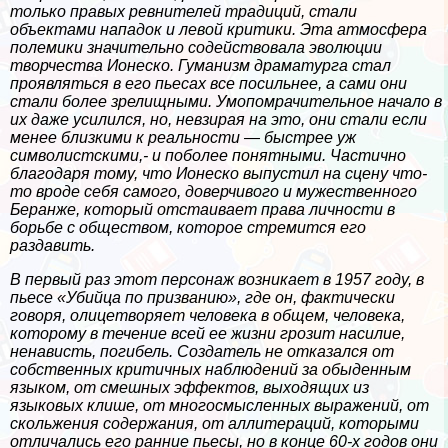
только правых ревнителей традиций, стали
объектами нападок и левой критики. Эта атмосфера
полемики значительно содействовала эволюции
творчества Ионеско. Гуманизм драматурга стал
проявляться в его пьесах все посильнее, а сами они
стали более зрелищными. Умопомрачительное начало в
их даже усилился, но, невзирая на это, они стали если
менее близкими к реальности — быстрее уж
символистскими,- и поболее понятными. Частично
благодаря тому, что Ионеско выпустил на сцену что-
то вроде себя самого, доверчивого и мужественного
Беранже, который отстаивает права личности в
борьбе с обществом, которое стремится его
раздавить.
В первый раз этот персонаж возникает в 1957 году, в
пьесе «Убийца по призванию», где он, фактически
говоря, олицетворяет человека в общем, человека,
которому в течение всей ее жизни грозит насилие,
ненависть, погибель. Создатель не отказался от
собственных критичных наблюдений за обыденным
языком, от смешных эффектов, выходящих из
языковых клише, от многосмысленных выражений, от
скольжения содержания, от аллитераций, которыми
отличались его ранние пьесы, но в конце 60-х годов они