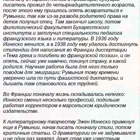
писатель прожил до четырнадцатилетнего возраста,
после этого ему пришлось опять возвратиться к
Румынии, так как из-за развода родителей права на
деток получил отец. Там закончил школу, потом
филологический факультет Бухарестского
института и заполучил специальности педагога
французского языка и литературы. В 1936 году
Ионеско женился, а в 1938 году ему удалось достигнуть
стипендии для написания во Франции диссертации
«Тема греха и погибели во французской поэзии», и он
опять, сейчас уже навечно, покинул страну, в какой
родился. Научная работа была для него только
поводом для эмиграции: Румыния тому времени
уверенно шла по пути фашистской диктатуры, и
дышать там становилось все трудней.
Во Франции поначалу жизнь складывалась нелегко:
Ионеско сменил несколько профессий, подольше
работая корректором в марсельском юридическом
издательстве.
К литературному творчеству Эжен Ионеско примкнул
еще в Румынии, начав писать поначалу стихи, потом
критичные статьи. О драматургии он не задумывался
и не один раз заявлял, даже став уже известным