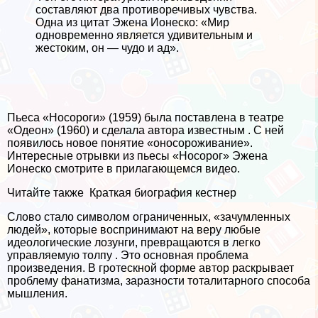
составляют два противоречивых чувства.
Одна из цитат Эжена Ионеско: «Мир
одновременно является удивительным и
жестоким, он — чудо и ад».
Пьеса «Носороги» (1959) была поставлена в театре
«Одеон» (1960) и сделала автора известным . С ней
появилось новое понятие «оносороживание».
Интересные отрывки из пьесы «Носорог» Эжена
Ионеско смотрите в прилагающемся видео.
Читайте также
Краткая биография кестнер
Слово стало символом ограниченных, «зачумленных
людей», которые воспринимают на веру любые
идеологические лозунги, превращаются в легко
управляемую толпу . Это основная проблема
произведения. В гротескной форме автор раскрывает
проблему фанатизма, заразности тоталитарного способа
мышления.