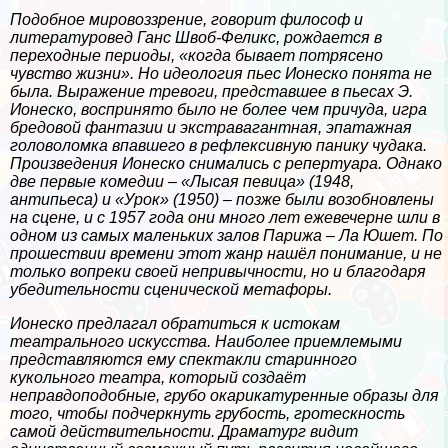
Подобное мировоззрение, говорит философ и
литературовед Ганс Швоб-Феликс, рождается в
переходные периоды, «когда бывает потрясено
чувство жизни». Но идеология пьес Ионеско понята не
была. Выражение тревоги, представшее в пьесах Э.
Ионеско, воспринято было не более чем причуда, игра
бредовой фантазии и экстравагантная, эпатажная
головоломка впавшего в рефлексивную панику чудака.
Произведения Ионеско снимались с репертуара. Однако
две первые комедии – «Лысая певица» (1948,
антипьеса) и «Урок» (1950) – позже были возобновлены
на сцене, и с 1957 года они много лет ежевечерне шли в
одном из самых маленьких залов Парижа – Ла Юшет. По
прошествии времени этот жанр нашёл понимание, и не
только вопреки своей непривычности, но и благодаря
убедительности сценической метафоры.
Ионеско предлагал обратиться к истокам
театрального искусства. Наиболее приемлемыми
представляются ему спектакли старинного
кукольного театра, который создаёт
неправдоподобные, грубо окарикатуренные образы для
того, чтобы подчеркнуть грубость, гротескность
самой действительности. Драматург видит