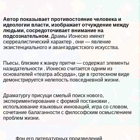
Автор показывает противостояние человека и
идеологии власти, изображает отчуждение между
людьми, сосредоточивает внимание на
подсознательном
. Драмы Ионеско имеют
сюрреалистический хаpaктер , они — явление
экзистенциального и авангардистского искусства.
Пьесы, близкие к жанру притчи — содержат элементы
назидательности . Ионеско считается одним из
основателей «театра абсурда», где в гротескном виде
демонстрируется нелепость повседневной жизни.
Драматургу присущи смелый поиск нового,
экспериментирование с формой постановки ,
использование языковых инноваций, игра со словом,
сочетание балаганности с философским осмыслением
проблем жизни.
Фон его литературных произведений