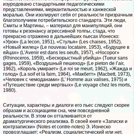
изуpoдовано стандартными педагогическими
представлениями, меркантильностью и ханжеской
моралью. Они изолируют себя от реальности призрачным
благополучием потребительского стандарта. Эти люди,
Смиты и Мартины, – материал для манипуляций, они
готовы к резонансу агрессивной толпы, стада, что
прекрасно отражено в дальнейших пьесах Ионеско:
«Урок» (La lecon, 1951), «Стулья» (Les chaises, 1952),
«Новый жилец» (Le nouveau locataire, 1953), «Будущее в
яйцах» (L’Avenir est dans les oeufs, 1957), «Носорог»
(Rhinoceros, 1959), «Бескорыстный убийца» (Tueur sans
gages, 1959), «Воздушный пешеход» (Le pieton de l’air,
1962), «Король умирает» (Le roi se meurt, 1962), «Жажда и
голод» (La soif et la faim, 1964), «Макбетт» (Macbett, 1973),
«Человек с чемоданами» (L’ Homme aux valises, 1975) и
«Путешествие среди мертвых» (Le voyage chez les morts,
1980).
Ситуации, хаpaктеры и диалоги его пьес следуют скорее
образам и ассоциациям сна, чем повседневной
реальности. В этом он отталкивается от
драматургического реализма. В своей книге «Записки и
контрзаписки» (Notes et contre-notes) Э. Ионеско
провозглашает: «Реализм, социалистический или нет,