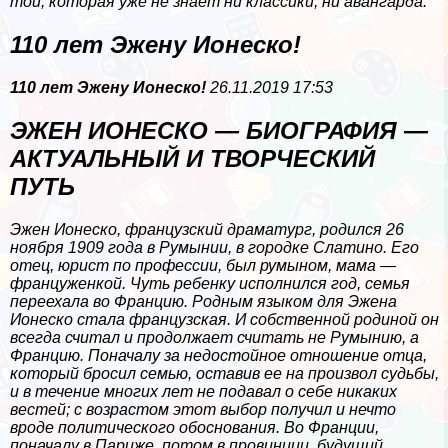
той, которая уже не знает ни классики, ни авангарда.
110 лет Эжену Ионеско!
110 лет Эжену Ионеско!
26.11.2019 17:53
ЭЖЕН ИОНЕСКО — БИОГРАФИЯ —
АКТУАЛЬНЫЙ И ТВОРЧЕСКИЙ
ПУТЬ
Эжен Ионеско, французский драматург, родился 26
ноября 1909 года в Румынии, в городке Слатино. Его
отец, юрист по профессии, был румыном, мама —
француженкой. Чуть ребенку исполнился год, семья
переехала во Францию. Родным языком для Эжена
Ионеско стала французская. И собственной родиной он
всегда считал и продолжает считать не Румынию, а
Францию. Поначалу за недостойное отношение отца,
который бросил семью, оставив ее на произвол судьбы,
и в течение многих лет не подавал о себе никаких
вестей; с возрастом этот выбор получил и нечто
вроде политического обоснования. Во Франции,
поначалу в Париже, потом в провинции, будущий