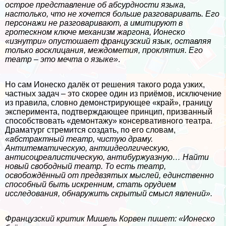
острое представление об абсурдности языка,
настолько, что не хочется больше разговаривать. Его
персонажи не разговаривают, а имитируют в
гротескном ключе механизм жаргона, Ионеско
«изнутри» опустошает французский язык, оставляя
только восклицания, междометия, проклятия. Его
театр – это мечта о языке»
.
Но сам Ионеско далёк от решения такого рода узких,
частных задач – это скорее один из приёмов, исключение
из правила, словно демонстрирующее «край», границу
эксперимента, подтверждающее принцип, призванный
способствовать «демонтажу» консервативного театра.
Драматург стремится создать, по его словам,
«абстpaктный театр, чистую драму.
Антитематическую, антиидеолгическую,
антисоцреалистическую, антибуржуазную… Найти
новый свободный театр. То есть театр,
освобождённый от предвзятых мыслей, единственно
способный быть искренним, стать орудием
исследования, обнаружить скрытый смысл явлений».
Французский критик Мишель Корвен пишет:
«Ионеско