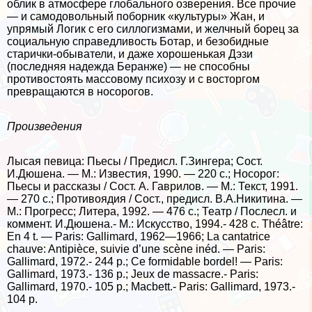
облик в атмосфере глобального озверения. Все прочие
— и самодовольный поборник «культуры» Жан, и
упрямый Логик с его силлогизмами, и желчный борец за
социальную справедливость Ботар, и безобидные
старички-обыватели, и даже хорошенькая Дэзи
(последняя надежда Беранже) — не способны
противостоять массовому психозу и с восторгом
превращаются в носорогов.
Произведения
Лысая певица: Пьесы / Предисл. Г.Зингера; Сост.
И.Дюшена. — М.: Известия, 1990. — 220 с.; Носорог:
Пьесы и рассказы / Сост. А. Гаврилов. — М.: Текст, 1991.
— 270 с.; Противоядия / Сост., предисл. В.А.Никитина. —
М.: Прогресс; Литера, 1992. — 476 с.; Театр / Послесл. и
коммент. И.Дюшена.- М.: Искусство, 1994.- 428 с. Théâtre:
En 4 t. — Paris: Gallimard, 1962—1966; La cantatrice
chauve: Antipièce, suivie d’une scène inéd. — Paris:
Gallimard, 1972.- 244 p.; Ce formidable bordel! — Paris:
Gallimard, 1973.- 136 p.; Jeux de massacre.- Paris:
Gallimard, 1970.- 105 p.; Macbett.- Paris: Gallimard, 1973.-
104 p.