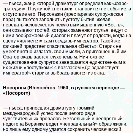
— пьеса, жанр которой драматург определил как «фарс-
трагедия». Пружиной спектакля становится не событие, а
отсутствие его. Персонажи (престарелая супружеская
пара) пытаются заполнить пустоту бытия: желая
передать человечеству некую вымышленную «Весть»,
они созывают гостей, которых заменяют стулья, ведут с
ними воображаемый диалог и плачут от радости, когда на
сцену «является» сам государь-император. Такой же
фикцией предстает спасительная «Весть»: Старик не
умеет внятно излагать свои мысли, а приглашенный им
Оратор оказывается глухонемым. Ничтожное
существование супругов завершается единственным в
их жизни «поступком»: с возгласом «Да здравствует
император!» старики выбрасываются из окна.
Носороги
(Rhinocéros. 1960; в русском переводе —
«Носорог»)
— пьеса, принесшая драматургу громкий
международный успех после целого ряда
чувствительных провалов. Безвольный и неопрятный
недотепа Беранже ведет «неправильный» образ жизни,
но лишь ему одному удается сохранить человеческий