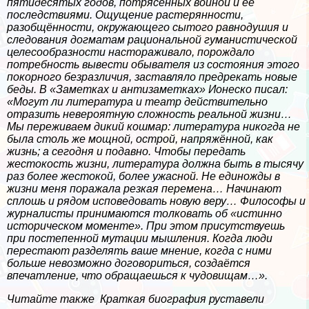
пятидесятых годов, потрясенных войной и ее
последствиями. Ощущение растерянности,
разобщённости, окружающего сытого равнодушия и
следования догматам рациональной гуманистической
целесообразности настораживало, порождало
потребность вывести обывателя из состояния этого
покорного безразличия, заставляло предрекать новые
беды. В «Заметках и антизаметках» Ионеско писал:
«Могут ли литература и театр действительно
отразить невероятную сложность реальной жизни…
Мы переживаем дикий кошмар: литература никогда не
была столь же мощной, острой, напряжённой, как
жизнь; а сегодня и подавно. Чтобы передать
жестокость жизни, литература должна быть в тысячу
раз более жестокой, более ужасной. Не единожды в
жизни меня поражала резкая перемена… Начинают
сплошь и рядом исповедовать новую веру… Философы и
журналисты принимаются толковать об «истинно
историческом моменте». При этом присутствуешь
при постепенной мутации мышления. Когда люди
перестают разделять ваше мнение, когда с ними
больше невозможно договориться, создаётся
впечатление, что обращаешься к чудовищам…».
Читайте также
Краткая биография руставели