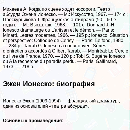
Михеева А. Когда по сцене ходят носороги. Театр
абсурда Эжена Ионеско. — М.: Искусство, 1967. — 174 с.;
Проскурникова Т. Французская антидрама (50—60-е
годы). — М.: Высш. шк., 1968. — 101 с. Donnard J.-H.
Ionesco dramaturge ou L’artisan et le démon. — Paris:
Minard, Lettres modernes, 1966. — 195 p.; Ionesco: Situation
et perspective: Colloque de Cerisy. — Paris: Belfond, 1980.
— 284 p.; Tarrab G. Ionesco à coeur ouvert. Séries
d’entretiens accordés à Gilbert Tarrab. — Montréal: Le Cercle
du livre de France, 1970. — 120 p.; Tobi S. Eugène Ionesco
ou A la recherche du paradis perdu. — Paris: Gallimard,
1973. — 218 p.
Эжен Ионеско: биография
Ионеско Эжен (1909-1994) — французский драматург,
один из основателей «театра абсурда».
Основные произведения
: