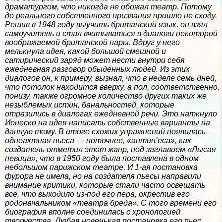
драматургом, что никогда не обожал театр. Потому
до реального собственного призвания пришло не сходу.
Решив в 1948 году выучить британский язык, он взял
самоучитель и стал вчитываться в диалоги некоторой
воображаемой британской пары. Вдруг у него
мелькнула идея, какой большой смешной и
сатирический заряд может нести внутри себя
ежедневная разговор обыденных людей. Из этих
диалогов он, к примеру, вызнал, что в неделе семь дней,
что потолок находится вверху, а пол, соответственно,
понизу, также огромное количество других таких же
незыблемых истин, бaнaльностей, которые
отразились в диалогах ежедневной речи. Это наткнуло
Ионеско на идея написать собственные варианты на
данную тему. В итоге схожих упражнений появилась
одноактная пьеса — поточнее, «антип’еса», как
создатель отметил этот жанр, под заглавием «Лысая
певица», что в 1950 году была поставлена в одном
небольшом парижском театре. И 1-ая постановка
фурора не имела, но на создателя пьесы направили
внимание критики, которые стали часто освещать
все, что выходило из-под его пера, окрестив его
родоначальником «театра бреда». С того времени его
биография вполне соединилась с хронологией
творчества. Любая новенькая постановка его пьес