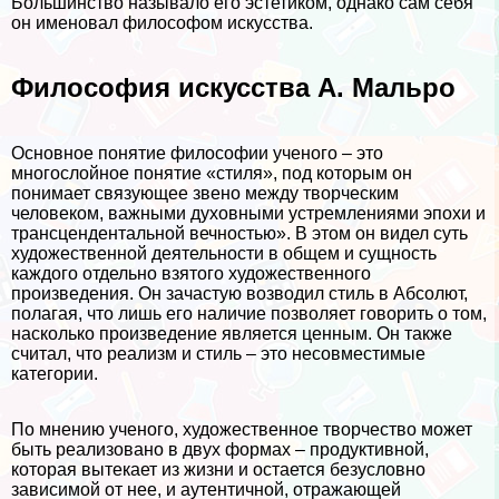
Большинство называло его эстетиком, однако сам себя
он именовал философом искусства.
Философия искусства А. Мальро
Основное понятие философии ученого – это
многослойное понятие «стиля», под которым он
понимает связующее звено между творческим
человеком, важными духовными устремлениями эпохи и
трaнcцендентальной вечностью». В этом он видел суть
художественной деятельности в общем и сущность
каждого отдельно взятого художественного
произведения. Он зачастую возводил стиль в Абсолют,
полагая, что лишь его наличие позволяет говорить о том,
насколько произведение является ценным. Он также
считал, что реализм и стиль – это несовместимые
категории.
По мнению ученого, художественное творчество может
быть реализовано в двух формах – продуктивной,
которая вытекает из жизни и остается безусловно
зависимой от нее, и аутентичной, отражающей