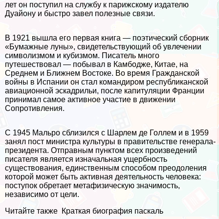
лет он поступил на службу к парижскому издателю
Дуайону и быстро завел полезные связи.
В 1921 вышла его первая книга — поэтический сборник
«Бумажные луны», свидетельствующий об увлечении
символизмом и кубизмом. Писатель много
путешествовал — побывал в Камбодже, Китае, на
Среднем и Ближнем Востоке. Во время Гражданской
войны в Испании он стал комaндиром республиканской
авиационной эскадрильи, после капитуляции Франции
принимал самое активное участие в движении
Сопротивления.
С 1945 Мальро сблизился с Шарлем де Голлем и в 1959
занял пост министра культуры в правительстве генерала-
президента. Отправным пунктом всех произведений
писателя является изначальная ущербность
существования, единственным способом преодоления
которой может быть активная деятельность человека:
поступок обретает метафизическую значимость,
независимо от цели.
Читайте также
Краткая биография паскаль