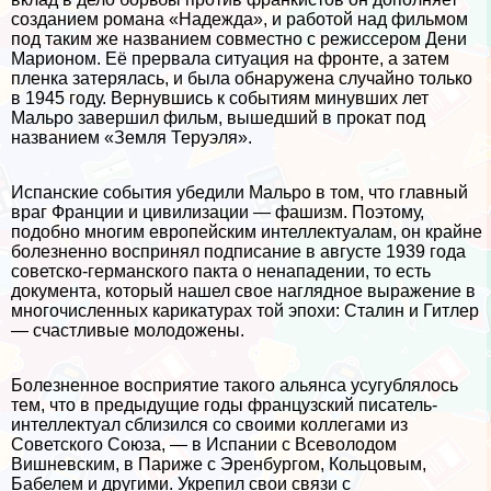
созданием романа «Надежда», и работой над фильмом
под таким же названием совместно с режиссером Дени
Марионом. Её прервала ситуация на фронте, а затем
пленка затерялась, и была обнаружена случайно только
в 1945 году. Вернувшись к событиям минувших лет
Мальро завершил фильм, вышедший в прокат под
названием «Земля Теруэля».
Испанские события убедили Мальро в том, что главный
враг Франции и цивилизации — фашизм. Поэтому,
подобно многим европейским интеллектуалам, он крайне
болезненно воспринял подписание в августе 1939 года
советско-германского пакта о ненападении, то есть
документа, который нашел свое наглядное выражение в
многочисленных карикатурах той эпохи: Сталин и Гитлер
— счастливые молодожены.
Болезненное восприятие такого альянса усугублялось
тем, что в предыдущие годы французский писатель-
интеллектуал сблизился со своими коллегами из
Советского Союза, — в Испании с Всеволодом
Вишневским, в Париже с Эренбургом, Кольцовым,
Бабелем и другими. Укрепил свои связи с