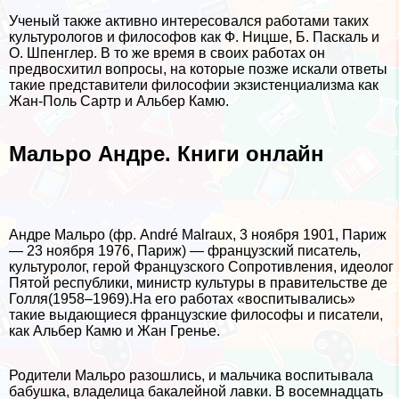
Ученый также активно интересовался работами таких
культурологов и философов как Ф. Ницше, Б. Паскаль и
О. Шпенглер. В то же время в своих работах он
предвосхитил вопросы, на которые позже искали ответы
такие представители философии экзистенциализма как
Жан-Поль Сартр и Альбер Камю.
Мальро Андре. Книги онлайн
Андре Мальро (фр. André Malraux, 3 ноября 1901, Париж
— 23 ноября 1976, Париж) — французский писатель,
культуролог, герой Французского Сопротивления, идеолог
Пятой республики, министр культуры в правительстве де
Голля(1958–1969).На его работах «воспитывались»
такие выдающиеся французские философы и писатели,
как Альбер Камю и Жан Гренье.
Родители Мальро разошлись, и мальчика воспитывала
бабушка, владелица бакалейной лавки. В восемнадцать