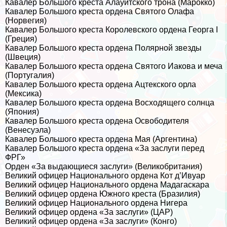
Кавалер Большого креста Алауитского трона (Марокко)
Кавалер Большого креста ордена Святого Олафа
(Норвегия)
Кавалер Большого креста Королевского ордена Георга I
(Греция)
Кавалер Большого креста ордена Полярной звезды
(Швеция)
Кавалер Большого креста ордена Святого Иакова и меча
(Португалия)
Кавалер Большого креста ордена Ацтекского орла
(Мексика)
Кавалер Большого креста ордена Восходящего солнца
(Япония)
Кавалер Большого креста ордена Освободителя
(Венесуэла)
Кавалер Большого креста ордена Мая (Аргентина)
Кавалер Большого креста ордена «За заслуги перед
ФРГ»
Орден «За выдающиеся заслуги» (Великобритания)
Великий офицер Национального ордена Кот д’Ивуар
Великий офицер Национального ордена Мадагаскара
Великий офицер ордена Южного креста (Бразилия)
Великий офицер Национального ордена Нигера
Великий офицер ордена «За заслуги» (ЦАР)
Великий офицер ордена «За заслуги» (Конго)