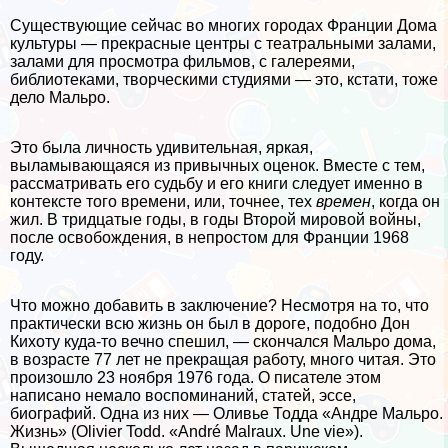
Существующие сейчас во многих городах Франции Дома
культуры — прекрасные центры с театральными залами,
залами для просмотра фильмов, с галереями,
библиотеками, творческими студиями — это, кстати, тоже
дело Мальро.
Это была личность удивительная, яркая,
выламывающаяся из привычных оценок. Вместе с тем,
рассматривать его судьбу и его книги следует именно в
контексте того времени, или, точнее, тех
времен
, когда он
жил. В тридцатые годы, в годы Второй мировой войны,
после освобождения, в непростом для Франции 1968
году.
Что можно добавить в заключение? Несмотря на то, что
пpaктически всю жизнь он был в дороге, подобно Дон
Кихоту куда-то вечно спешил, — скончался Мальро дома,
в возрасте 77 лет не прекращая работу, много читая. Это
произошло 23 ноября 1976 года. О писателе этом
написано немало воспоминаний, статей, эссе,
биографий. Одна из них — Оливье Тодда «Андре Мальро.
Жизнь» (Olivier Todd. «André Malraux. Une vie»).