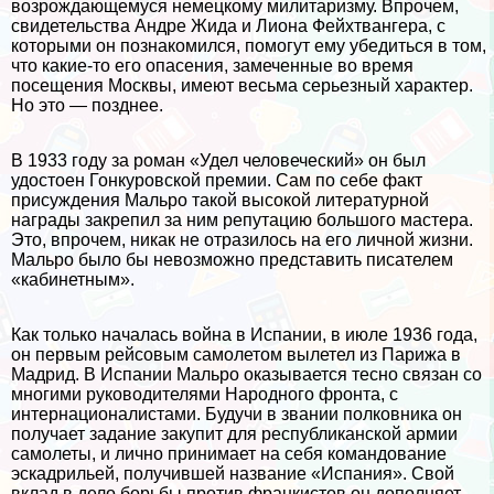
возрождающемуся немецкому милитаризму. Впрочем,
свидетельства Андре Жида и Лиона Фейхтвангера, с
которыми он познакомился, помогут ему убедиться в том,
что какие-то его опасения, замеченные во время
посещения Москвы, имеют весьма серьезный хаpaктер.
Но это — позднее.
В 1933 году за роман «Удел человеческий» он был
удостоен Гонкуровской премии. Сам по себе факт
присуждения Мальро такой высокой литературной
награды закрепил за ним репутацию большого мастера.
Это, впрочем, никак не отразилось на его личной жизни.
Мальро было бы невозможно представить писателем
«кабинетным».
Как только началась война в Испании, в июле 1936 года,
он первым рейсовым самолетом вылетел из Парижа в
Мадрид. В Испании Мальро оказывается тесно связан со
многими руководителями Народного фронта, с
интернационалистами. Будучи в звании полковника он
получает задание закупит для республиканской армии
самолеты, и лично принимает на себя комaндование
эскадрильей, получившей название «Испания». Свой
вклад в дело борьбы против франкистов он дополняет