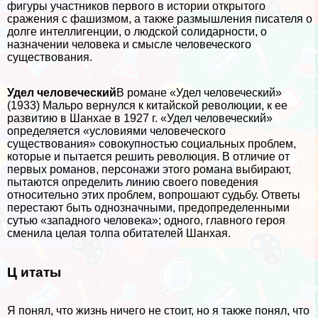
фигуры участников первого в истории открытого
сражения с фашизмом, а также размышления писателя о
долге интеллигенции, о людской солидарности, о
назначении человека и смысле человеческого
существования.
Удел человеческий
В романе «Удел человеческий»
(1933) Мальро вернулся к китайской революции, к ее
развитию в Шанхае в 1927 г. «Удел человеческий»
определяется «условиями человеческого
существования» совокупностью социальных проблем,
которые и пытается решить революция. В отличие от
первых романов, персонажи этого романа выбирают,
пытаются определить линию своего поведения
относительно этих проблем, вопрошают судьбу. Ответы
перестают быть однозначными, предопределенными
сутью «западного человека»; одного, главного героя
сменила целая толпа обитателей Шанхая.
Ц итаты
Я понял, что жизнь ничего не стоит, но я также понял, что