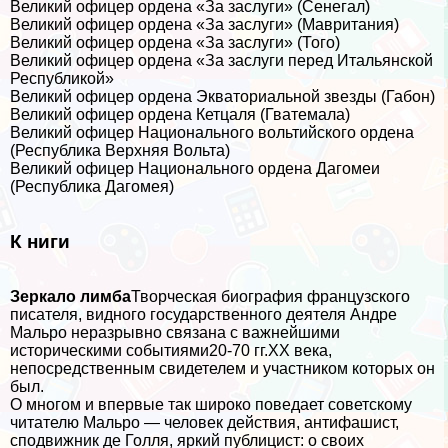
Великий офицер ордена «За заслуги» (Сенегал)
Великий офицер ордена «За заслуги» (Мавритания)
Великий офицер ордена «За заслуги» (Того)
Великий офицер ордена «За заслуги перед Итальянской
Республикой»
Великий офицер ордена Экваториальной звезды (Габон)
Великий офицер ордена Кетцаля (Гватемала)
Великий офицер Национального вольтийского ордена
(Республика Верхняя Вольта)
Великий офицер Национального ордена Дагомеи
(Республика Дагомея)
К ниги
Зеркало лимба
Творческая биография французского
писателя, видного государственного деятеля Андре
Мальро неразрывно связана с важнейшими
историческими событиями20-70 гг.XX века,
непосредственным свидетелем и участником которых он
был.
О многом и впервые так широко поведает советскому
читателю Мальро — человек действия, антифашист,
сподвижник де Голля, яркий публицист: о своих