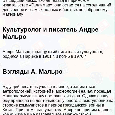
Вышедшая несколько лет назад в парижском
издательстве «Галлимар», она остается на сегодняшний
день одной из самых полных и богатых по собранному
материалу.
Культуролог и писатель Андре
Мальро
Андре Мальро, французский писатель и культуролог,
родился в Париже в 1901 г. и погиб в 1976 г.
Взгляды А. Мальро
Будущий писатель учился в лицее, а заниматься
антропологией, историей и археологией начал, посещая
Национальную школу восточных языков. Однако славу
ему принесла не деятельность ученого, а выступление на
стороне коммунистов в период гражданской войны в
Китае. При этом, выступая там, Андре не принимал идеи
коммунизма и не разделял идеи марксистской