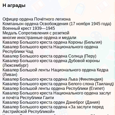
Н аграды
Офицер ордена Почётного легиона
Компаньон ордена Освобождения (17 ноября 1945 года)
Военный крест 1939—1945
Медаль Сопротивления с розеткой
многие иностранные ордена и медали
Кавалер Большого креста ордена Короны (Бельгия)
Кавалер Большого креста Национального ордена
Республики Чад
Кавалер Большого креста ордена Солнца (Перу)
Кавалер Большого креста ордена Дубовой короны
(Люксембург)
Кавалер Большой ленты Национального ордена Кедра
(Ливан)
Кавалер Большого креста ордена Льва (Финляндия)
Кавалер Большого креста ордена Белого слона (Таиланд)
Кавалер Большой ленты ордена Республики (Египет)
Кавалер Большого креста Национального ордена заслуг
и почёта Республики Гаити
Кавалер Большого креста орден Данеброг (Дания)
Кавалер Большого креста ордена «За заслуги перед
Австрийской Республикой»