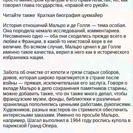
говорил глава государства, «правой его рукой».
Читайте также
Краткая биография цукмайер
История отношений Мальро и де Голля — тема особая.
Она породила немало исследований, комментариев.
Несомненно одно — оба они сходились прежде всего в
любви к Франции, в какой-то неистовой вере в ее
величие. Во всяком случае, Мальро ценил в де Голле
именно такое качества, верил в него как в исторического
избранника нации.
Забота об очистке от копоти и грязи старых соборов,
домов, которая широко пpaктикуется в стране после
войны — прямая, исключительная его заслуга. Говоря о
вкладе Мальро в дело сохранения памятников старины,
можно добавить также, что он также много делал, чтобы
французские музеи, фонды, библиотеки и различные
хранилища пополнялись ценными работами, рукописями.
Художников, разных мастеров он стремился обеспечить
интересными заказами. Именно по просьбе Мальро,
например, Шагал выполнил в 1964 году роспись купола в
парижской Гранд-Опера.