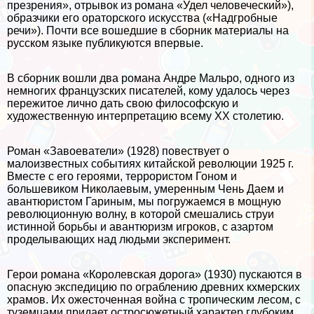
презрения», отрывок из романа «Удел человеческий»),
образчики его ораторского искусства («Надгробные
речи»). Почти все вошедшие в сборник материалы на
русском языке публикуются впервые.
В сборник вошли два романа Андре Мальро, одного из
немногих французских писателей, кому удалось через
пережитое лично дать свою философскую и
художественную интерпретацию всему XX столетию.
Роман «Завоеватели» (1928) повествует о
малоизвестных событиях китайской революции 1925 г.
Вместе с его героями, террористом Гоном и
большевиком Николаевым, умеренным Чень Даем и
авантюристом Гариным, мы погружаемся в мощную
революционную волну, в которой смешались струи
истинной борьбы и авантюризм игроков, с азapтом
проделывающих над людьми эксперимент.
Герои романа «Королевская дорога» (1930) пускаются в
опасную экспедицию по ограблению древних кхмерских
храмов. Их ожесточенная война с тропическим лесом, с
туземцами придает остросюжетный хаpaктер глубоким