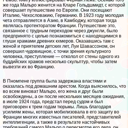
же года Мальро женится на Кларе Гольдшмидт, с которой
совершает путешествие по Европе. Они посещают
Италию, Чехословакию, Германию. В 1923 году молодая
чета отправляется в Азию, в Камбоджу, которая тогда
являлась протекторатом Франции. Путешествие это,
связанное с трудным переходом через джунгли, было
предпринято с целью познакомиться с находящимися в
глуши храмами древних кхмеров. Оказавшись там с
женой и приятелем детских лет, Луи Шавассоном, он
совершил чудовищное, с точки зрения культурного
человека, преступление — отколол от стены одного из
буддийских храмов несколько скульптур, чтобы затем
вывезти их во Францию.
В Пномпене группа была задержана властями и
оказалась под домашним арестом. Когда выяснилось, что
во всем виноват Мальро, его жена и друг были
освобождены, а он после нескольких месяцев ожидания,
в июле 1924 года, предстал перед судом и был
приговорен к трем годам тюрьмы. Лишь благодаря
усилиям жены, которая мобилизовала в его защиту во
Франции многих известных писателей, представителей
интеллигенции, а также в результате настойчивых
требований самого Мальро о пересмотре его дела, он