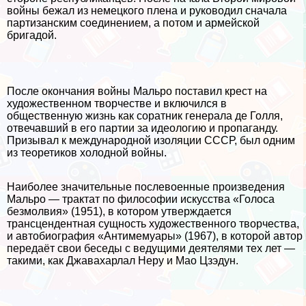
войны бежал из немецкого плена и руководил сначала
партизанским соединением, а потом и армейской
бригадой.
После окончания войны Мальро поставил крест на
художественном творчестве и включился в
общественную жизнь как соратник генерала де Голля,
отвечавший в его партии за идеологию и пропаганду.
Призывал к международной изоляции СССР, был одним
из теоретиков холодной войны.
Наиболее значительные послевоенные произведения
Мальро — тpaктат по философии искусства «Голоса
безмолвия» (1951), в котором утверждается
трaнcцендентная сущность художественного творчества,
и автобиография «Антимемуары» (1967), в которой автор
передаёт свои беседы с ведущими деятелями тех лет —
такими, как Джавахарлал Неру и Мао Цзэдун.