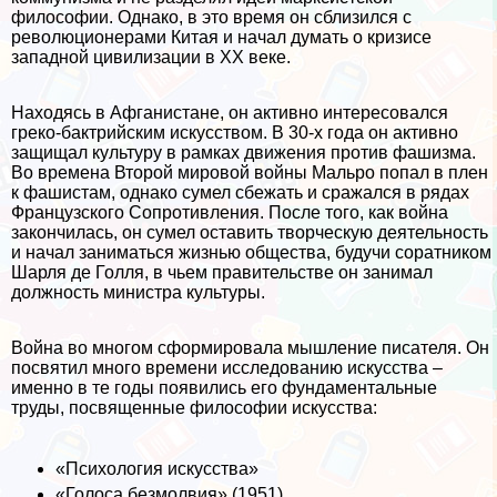
философии. Однако, в это время он сблизился с
революционерами Китая и начал думать о кризисе
западной цивилизации в XX веке.
Находясь в Афганистане, он активно интересовался
греко-бактрийским искусством. В 30-х года он активно
защищал культуру в рамках движения против фашизма.
Во времена Второй мировой войны Мальро попал в плен
к фашистам, однако сумел сбежать и сражался в рядах
Французского Сопротивления. После того, как война
закончилась, он сумел оставить творческую деятельность
и начал заниматься жизнью общества, будучи соратником
Шарля де Голля, в чьем правительстве он занимал
должность министра культуры.
Война во многом сформировала мышление писателя. Он
посвятил много времени исследованию искусства –
именно в те годы появились его фундаментальные
труды, посвященные философии искусства:
«Психология искусства»
«Голоса безмолвия» (1951)