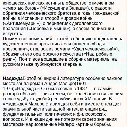
юношеских поисках истины в обществе, отмеченном
«cмepтью богов» («Искушение Запада»), о радости
обретения человеческого братства в годы гражданской
войны в Испании и второй мировой войны
(«Антимемуары»), о перипетиях деголлевского
правления («Веревка и мыши»), о своем понимании
искусства.
Помимо воспоминаний, статей в сборнике представлена
художественная проза писателя (повесть «Годы
презрения», отрывок из романа «Удел человеческий»),
образчики его ораторского искусства («Надгробные
речи»). Почти все вошедшие в сборник материалы на
русском языке публикуются впервые.
Надежда
В этой обширной литературе особенно важное
место занял роман Андре Мальро(1901–
1976)«Надежда». Он был создан в 1937 — в самый
разгар событий — писателем, без колебания связавшим
свою судьбу с судьбой республиканской Испании. В
«Надежде» Мальро ставил для себя и вместе с тем для
значительной части западной интеллигенции ряд
фундаментальных политических и философских
вопросов. И в наши дни не потеряли своего значения
мастерски нарисованные Мальро картины борьбы,