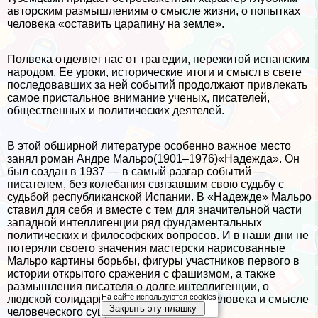
авторским размышлениям о смысле жизни, о попытках
человека «оставить царапину на земле».
Полвека отделяет нас от трагедии, пережитой испанским
народом. Ее уроки, исторические итоги и смысл в свете
последовавших за ней событий продолжают привлекать
самое пристальное внимание ученых, писателей,
общественных и политических деятелей.
В этой обширной литературе особенно важное место
занял роман Андре Мальро(1901–1976)«Надежда». Он
был создан в 1937 — в самый разгар событий —
писателем, без колебания связавшим свою судьбу с
судьбой республиканской Испании. В «Надежде» Мальро
ставил для себя и вместе с тем для значительной части
западной интеллигенции ряд фундаментальных
политических и философских вопросов. И в наши дни не
потеряли своего значения мастерски нарисованные
Мальро картины борьбы, фигуры участников первого в
истории открытого сражения с фашизмом, а также
размышления писателя о долге интеллигенции, о
На сайте используются cookies
людской солидарности, о назначении человека и смысле
Закрыть эту плашку
человеческого существования.