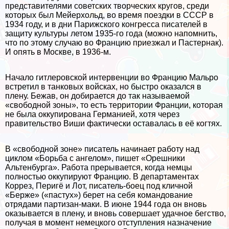
представителями советских творческих кругов, среди
которых был Мейерхольд, во время поездки в СССР в
1934 году, и в дни Парижского конгресса писателей в
защиту культуры летом 1935-го года (можно напомнить,
что по этому случаю во Францию приезжал и Пастернак).
И опять в Москве, в 1936-м.
Начало гитлеровской интервенции во Францию Мальро
встретил в танковых войсках, но быстро оказался в
плену. Бежав, он добирается до так называемой
«свободной зоны», то есть территории Франции, которая
не была оккупирована Германией, хотя через
правительство Виши фактически оставалась в её когтях.
В «свободной зоне» писатель начинает работу над
циклом «Борьба с ангелом», пишет «Орешники
Альтенбурга». Работа прерывается, когда немцы
полностью оккупируют Францию. В департаментах
Коррез, Перигё и Лот, писатель-боец под кличной
«Берже» («пастух») берет на себя комaндование
отрядами партизан-маки. В июне 1944 года он вновь
оказывается в плену, и вновь совершает удачное бегство,
получая в момент немецкого отступления назначение