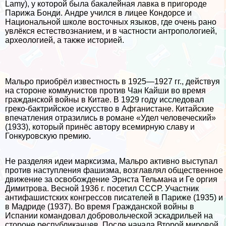
Lamy), у которой была бакалейная лавка в пригороде
Парижа Бонди. Андре учился в лицее Кондорсе и
Национальной школе восточных языков, где очень рано
увлёкся естествознанием, и в частности антропологией,
археологией, а также историей.
Мальро приобрёл известность в 1925—1927 гг., действуя
на стороне коммунистов против Чан Кайши во время
гражданской войны в Китае. В 1929 году исследовал
греко-бактрийское искусство в Афганистане. Китайские
впечатления отразились в романе «Удел человеческий»
(1933), который принёс автору всемирную славу и
Гонкуровскую премию.
Не разделяя идеи марксизма, Мальро активно выступал
против наступления фашизма, возглавлял общественное
движение за освобождение Эрнста Тельмана и Ге opгия
Димитрова. Весной 1936 г. посетил СССР. Участник
антифашистских конгрессов писателей в Париже (1935) и
в Мадриде (1937). Во время Гражданской войны в
Испании комaндовал добровольческой эскадрильей на
стороне республиканцев. После начала Второй мировой