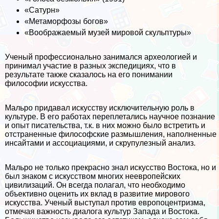
«Сатурн»
«Метаморфозы богов»
«Воображаемый музей мировой скульптуры»
Ученый профессионально занимался археологией и
принимал участие в разных экспедициях, что в
результате также сказалось на его понимании
философии искусства.
Мальро придавал искусству исключительную роль в
культуре. В его работах переплетались научное познание
и опыт писательства, т.к. в них можно было встретить и
отстраненные философские размышления, наполненные
инсайтами и ассоциациями, и скрупулезный анализ.
Мальро не только прекрасно знал искусство Востока, но и
был знаком с искусством многих неевропейских
цивилизаций. Он всегда полагал, что необходимо
объективно оценить их вклад в развитие мирового
искусства. Ученый выступал против европоцентризма,
отмечая важность диалога культур Запада и Востока.