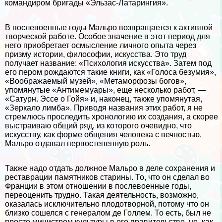
комaндиром бригады «Эльзас-Латарингия».
В послевоенные годы Мальро возвращается к активной
творческой работе. Особое значение в этот период для
него приобретает осмысление личного опыта через
призму истории, философии, искусства. Это труд
получает название: «Психология искусства». Затем под
его пером рождаются такие книги, как «Голоса безумия»,
«Воображаемый музей», «Метаморфозы богов»,
упомянутые «Антимемуары», еще несколько работ, —
«Сатурн. Эссе о Гойя» и, наконец, также упомянутая,
«Зеркало лимба». Приводя названия этих работ, я не
стремлюсь проследить хронологию их создания, а скорее
выстраиваю общий ряд, из которого очевидно, что
искусству, как форме общения человека с вечностью,
Мальро отдавал первостепенную роль.
Также надо отдать должное Мальро в деле сохранения и
реставрации памятников старины. То, что он сделал во
Франции в этом отношении в послевоенные годы,
переоценить трудно. Такая деятельность, возможно,
оказалась исключительно плодотворной, потому что он
близко сошелся с генералом де Голлем. То есть, был не
просто министром культуры в его правительстве, но, как