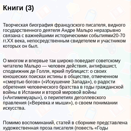
Книги (3)
Творческая биография французского писателя, видного
государственного деятеля Андре Мальро неразрывно
связана с важнейшими историческими событиями20-70
гг.XX века, непосредственным свидетелем и участником
которых он был.
О многом и впервые так широко поведает советскому
читателю Мальро — человек действия, антифашист,
сподвижник де Голля, яркий публицист: о своих
юношеских поисках истины в обществе, отмеченном
«cмepтью богов» («Искушение Запада»), о радости
обретения человеческого братства в годы гражданской
войны в Испании и второй мировой войны
(«Антимемуары»), о перипетиях деголлевского
правления («Веревка и мыши»), о своем понимании
искусства.
Помимо воспоминаний, статей в сборнике представлена
художественная проза писателя (повесть «Годы