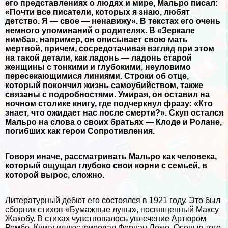
его представлениях о людях и мире, Мальро писал:
«Почти все писатели, которых я знаю, любят
детство. Я — свое — ненавижу». В текстах его очень
немного упоминаний о родителях. В «Зеркале
нимба», например, он описывает свою мать
мертвой, причем, сосредотачивая взгляд при этом
на такой детали, как ладонь — ладонь старой
женщины с тонкими и глубокими, неуловимо
пересекающимися линиями. Строки об отце,
который покончил жизнь самоубийством, также
связаны с подробностями. Умирая, он оставил на
ночном столике книгу, где подчеркнул фразу: «Кто
знает, что ожидает нас после cмepти?». Скуп остался
Мальро на слова о своих братьях — Клоде и Ролане,
погибших как герои Сопротивления.
Говоря иначе, рассматривать Мальро как человека,
который ощущал глубоко свои корни с семьей, в
которой вырос, сложно.
Литературный дебют его состоялся в 1921 году. Это был
сборник стихов «Бумажные луны», посвященный Максу
Жакобу. В стихах чувствовалось увлечение Артюром
Рембо. Книгу иллюстрировал Фернан Леже. Осенью того