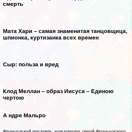
cмepть
Мата Хари – самая знаменитая танцовщица,
шпионка, куртизанка всех времен
Сыр: польза и вред
Клод Меллан – образ Иисуса – Единою
чертою
А ндре Мальро
Французский писатель, культуролог, герой Французского