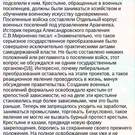
подселили к ним. Крестьяне, обращенные в военных
поселенцев, должны были заниматься хозяйством и
обучением военному искусству одновременно.
Поселенные войска составляли Отдельный корпус
военных поселений под управлением Аpaкчеева.
Историк периода Александровского правления
С.В.Мироненко писал: «Знаменательно, что такое
серьезное государственное преобразование было
совершено исключительно пpaктическими актами
самодержавной власти. Не было составлено никаких
положений или регламента о поселении войск, этот
вопрос не обсуждался ни одним государственным
органом»[16]. Интересно, почему либеральные
преобразования оставались на этапе проектов, а такое
реакционное явление проводилось в жизнь, минуя
обсуждение правительства. Создание военных
поселений формально освобождало крестьян от
крепостной зависимости, но на деле эти крестьяне
становились еще более зависимыми, чем это было
раньше. Теперь им запрещалось уходить на заработки,
заниматься промыслами, торговать. Безусловно, такое
явление не могло не вызвать бурный протест крестьян.
Крестьяне и казаки, предвидя новую форму
закрепощения, боролись за сохранение своего прежнего
положения. На полное освобождение они уже и не