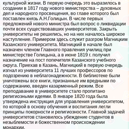
культурной жизни. В первую очередь это выразилось в
создании в 1817 году нового министерства – духовных
дел и народного просвещения, во главе которого был
поставлен князь А.Н.Голицын. В числе первых
предложений нового министра был вопрос о ликвидации
почти всех существовавших университетов. Закрыть
университеты не решились, но на них началось широкое
наступление. Примером здесь служит разгром Магницким
Казанского университета. Магницкий в начале был
назначен члeном Главного правления училищ при
министерстве Голицына, а в июне 1819 г. получил
назначение на пост попечителя Казанского учебного
округа. Приехав в Казань, Магницкий в первую очередь
изгнал из университета 11 лучших профессоров по
подозрению в нeблагонадежности. В библиотеке были
уничтожены все книги, признанные им вредными по
содержанию, введен казарменный режим. Все
преподавание в университете стало пропитано
религиозными идеями. В январе 1820 года была
утверждена инструкция для управления университетом,
по которой в основу обучения и воспитания легли
принципы покорности и религиозности. Главной задачей
университетов становилось убеждение студентов в
незыблемости и божественном происхождении
монархии.