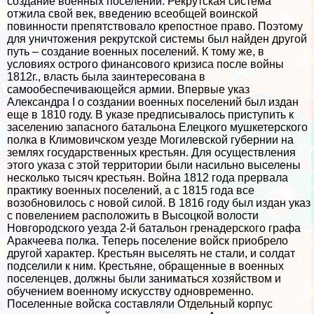
создание военных поселений. Рекрутская система
отжила свой век, введению всеобщей воинской
повинности препятствовало крепостное право. Поэтому
для уничтожения рекрутской системы был найден другой
путь – создание военных поселений. К тому же, в
условиях острого финансового кризиса после войны
1812г., власть была заинтересована в
самообеспечивающейся армии. Впервые указ
Александра I о создании военных поселений был издан
еще в 1810 году. В указе предписывалось приступить к
заселению запасного батальона Елецкого мушкетерского
полка в Климовичском уезде Могилевской губернии на
землях государственных крестьян. Для осуществления
этого указа с этой территории были насильно выселены
несколько тысяч крестьян. Война 1812 года прервала
пpaктику военных поселений, а с 1815 года все
возобновилось с новой силой. В 1816 году был издан указ
с повелением расположить в Высоцкой волости
Новгородского уезда 2-й батальон гренадерского графа
Аpaкчеева полка. Теперь поселение войск приобрело
другой хаpaктер. Крестьян выселять не стали, и солдат
подселили к ним. Крестьяне, обращенные в военных
поселенцев, должны были заниматься хозяйством и
обучением военному искусству одновременно.
Поселенные войска составляли Отдельный корпус