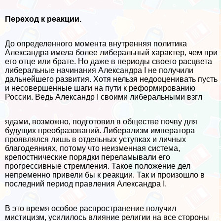
Переход к реакции.
До определенного момента внутренняя политика
Александра имела более либеральный хаpaктер, чем при
его отце или брате. Но даже в периоды своего расцвета
либеральные начинания Александра I не получили
дальнейшего развития. Хотя нельзя недооценивать пусть
и несовершенные шаги на пути к реформированию
России. Ведь Александр I своими либеральными взгл
ядами, возможно, подготовил в обществе почву для
будущих преобразований. Либерализм императора
проявлялся лишь в отдельных уступках и личных
благодеяниях, потому что неизменная система,
крепостнические порядки переламывали его
прогрессивные стремления. Такое положение дел
непременно привели бы к реакции. Так и произошло в
последний период правления Александра I.
В это время особое распространение получил
мистицизм, усилилось влияние религии на все стороны