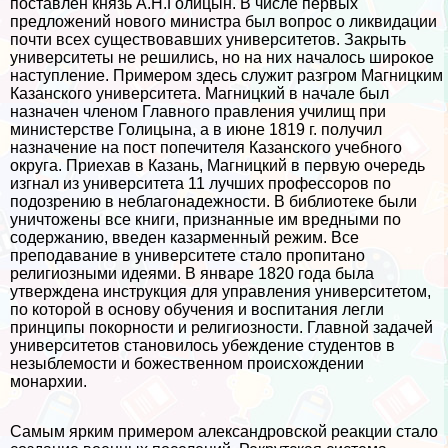
поставлен князь А.Н.Голицын. В числе первых
предложений нового министра был вопрос о ликвидации
почти всех существовавших университетов. Закрыть
университеты не решились, но на них началось широкое
наступление. Примером здесь служит разгром Магницким
Казанского университета. Магницкий в начале был
назначен члeном Главного правления училищ при
министерстве Голицына, а в июне 1819 г. получил
назначение на пост попечителя Казанского учебного
округа. Приехав в Казань, Магницкий в первую очередь
изгнал из университета 11 лучших профессоров по
подозрению в нeблагонадежности. В библиотеке были
уничтожены все книги, признанные им вредными по
содержанию, введен казарменный режим. Все
преподавание в университете стало пропитано
религиозными идеями. В январе 1820 года была
утверждена инструкция для управления университетом,
по которой в основу обучения и воспитания легли
принципы покорности и религиозности. Главной задачей
университетов становилось убеждение студентов в
незыблемости и божественном происхождении
монархии.
Самым ярким примером александровской реакции стало