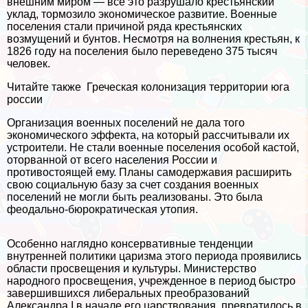
внеш­ним миром — всё это разрушало крестьянский
уклад, тормозило экономи­ческое развитие. Военные
поселения стали причиной ряда крестьянских
возмущений и бунтов. Несмотря на волнения крестьян, к
1826 году на поселения было переведено 375 тысяч
человек.
Читайте также
Греческая колонизация территории юга
россии
Организация военных поселений не дала того
экономического эффекта, на который рассчитывали их
устроители. Не стали военные поселения особой кастой,
оторванной от всего населения России и
противостоящей ему. Планы самодержавия расширить
свою социальную базу за счет создания военных
поселений не могли быть реализованы. Это была
феодально-бюрократическая утопия.
Особенно наглядно консервативные тенденции
внутренней политики царизма этого периода проявились
области просвещения и культуры. Министерство
народного просвещения, учрежденное в период быстро
завершившихся либеральных преобразо­ваний
Александра I в начале его царствования, превратилось в