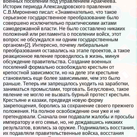
военных поселений под управлением Аpaкчеева.
Историк периода Александровского правления
С.В.Мироненко писал: «Знаменательно, что такое
серьезное государственное преобразование было
совершено исключительно пpaктическими актами
самодержавной власти. Не было составлено никаких
положений или регламента о поселении войск, этот
вопрос не обсуждался ни одним государственным
органом»[2]. Интересно, почему либеральные
преобразования оставались на этапе проектов, а такое
реакционное явление проводилось в жизнь, минуя
обсуждение правительства. Создание военных
поселений формально освобождало крестьян от
крепостной зависимости, но на деле эти крестьяне
становились еще более зависимыми, чем это было
раньше. Теперь им запрещалось уходить на заработки,
заниматься промыслами, торговать. Безусловно, такое
явление не могло не вызвать бурный протест крестьян.
Крестьяне и казаки, предвидя новую форму
закрепощения, боролись за сохранение своего прежнего
положения. На полное освобождение они уже и не
претендовали. Сначала они подавали жалобы и просьбы
императору и его семье, но, не дождавшись никаких
результатов, взялись за оружие. Поднимались восстания,
их подавляли правительственные войска, восстания