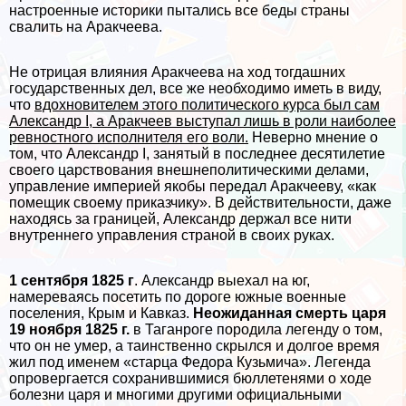
настроенные историки пытались все беды страны
свалить на Аpaкчеева.
Не отрицая влияния Аpaкчеева на ход тогдашних
государственных дел, все же необходимо иметь в виду,
что
вдохновителем этого политического курса был сам
Александр I, а Аpaкчеев выступал лишь в роли наиболее
ревностного исполнителя его воли.
Неверно мнение о
том, что Александр I, занятый в последнее десятилетие
своего царствования внешнеполитическими делами,
управление империей якобы передал Аpaкчееву, «как
помещик своему приказчику». В действительности, даже
находясь за границей, Александр держал все нити
внутреннего управления страной в своих руках.
1 сентября 1825 г
. Александр выехал на юг,
намереваясь посетить по дороге южные военные
поселения, Крым и Кавказ.
Неожиданная cмepть царя
19 ноября 1825 г.
в Таганроге породила легенду о том,
что он не умер, а таинственно скрылся и долгое время
жил под именем «старца Федора Кузьмича». Легенда
опровергается сохранившимися бюллетенями о ходе
болезни царя и многими другими официальными