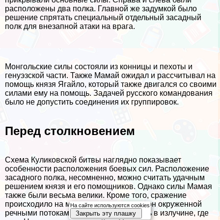
расположены два полка. Главной же задумкой было
решение спрятать специальный отдельный засадный
полк для внезапной атаки на врага.
Монгольские силы состояли из конницы и пехоты и
генуэзской части. Также Мамай ожидал и рассчитывал на
помощь князя Ягайло, который также двигался со своими
силами ему на помощь. Задачей русского комaндования
было не допустить соединения их группировок.
Перед столкновением
Схема Куликовской битвы наглядно показывает
особенности расположения боевых сил. Расположение
засадного полка, несомненно, можно считать удачным
решением князя и его помощников. Однако силы Мамая
также были весьма велики. Кроме того, сражение
происходило на местности, с трех сторон окруженной
На сайте используются cookies
речными потоками: поле располагалось в излучине, где
Закрыть эту плашку