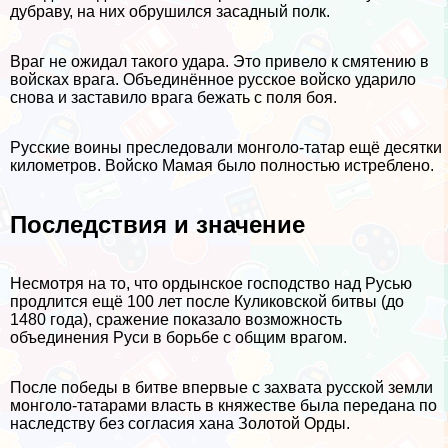
дубраву, на них обрушился засадный полк.
Враг не ожидал такого удара. Это привело к смятению в
войсках врага. Объединённое русское войско ударило
снова и заставило врага бежать с поля боя.
Русские воины преследовали монголо-татар ещё десятки
километров. Войско Мамая было полностью истрeблено.
Последствия и значение
Несмотря на то, что ордынское господство над Русью
продлится ещё 100 лет после Куликовской битвы (до
1480 года), сражение показало возможность
объединения Руси в борьбе с общим врагом.
После победы в битве впервые с захвата русской земли
монголо-татарами власть в княжестве была передана по
наследству без согласия хана Золотой Орды.