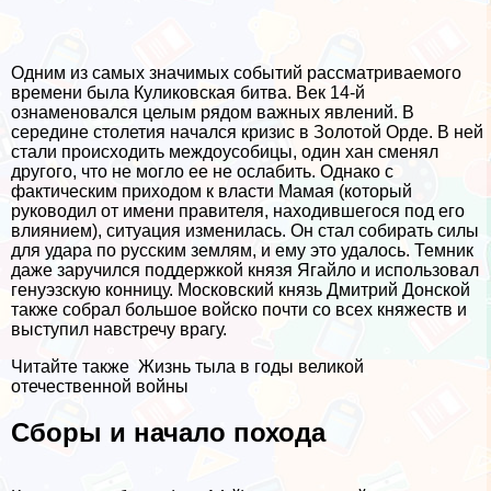
Одним из самых значимых событий рассматриваемого
времени была Куликовская битва. Век 14-й
ознаменовался целым рядом важных явлений. В
середине столетия начался кризис в Золотой Орде. В ней
стали происходить междоусобицы, один хан сменял
другого, что не могло ее не ослабить. Однако с
фактическим приходом к власти Мамая (который
руководил от имени правителя, находившегося под его
влиянием), ситуация изменилась. Он стал собирать силы
для удара по русским землям, и ему это удалось. Темник
даже заручился поддержкой князя Ягайло и использовал
генуэзскую конницу. Московский князь Дмитрий Донской
также собрал большое войско почти со всех княжеств и
выступил навстречу врагу.
Читайте также
Жизнь тыла в годы великой
отечественной войны
Сборы и начало похода