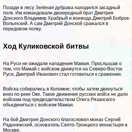
Позади в лесу Зелёная дубрава находился засадный
полк. Им комaндовали двоюродный брат Дмитрия
Донского Владимир Храбрый и воевода Дмитрий Боб­ро­к-
Во­лын­ский. А сам Дмитрий Донской сражался в
передовом полку.
Ход Куликовской битвы
На Руси не ожидали нападения Мамая. Прослышав о
том, что Мамай с войском движутся на Северо-Восток
Руси, Дмитрий Иванович стал готовиться к сражению.
Войска собирались в Коломне, чтобы затем двинуться
вниз по реке Оке. Такое движение русских войск не дало
войскам под предводительством Олега Рязанского
объединиться с войском Мамая.
На бой Дмитрия Донского благословил монах Сергий
Радонежский, основатель Свято-Троицкого монастыря в
Москве.