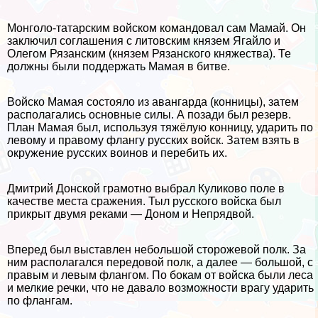
Монголо-татарским войском комaндовал сам Мамай. Он
заключил соглашения с литовским князем Ягайло и
Олегом Рязанским (князем Рязанского княжества). Те
должны были поддержать Мамая в битве.
Войско Мамая состояло из авангарда (конницы), затем
располагались основные силы. А позади был резерв.
План Мамая был, используя тяжёлую конницу, ударить по
левому и правому флангу русских войск. Затем взять в
окружение русских воинов и перебить их.
Дмитрий Донской грамотно выбрал Куликово поле в
качестве места сражения. Тыл русского войска был
прикрыт двумя реками — Доном и Непрядвой.
Вперед был выставлен небольшой сторожевой полк. За
ним располагался передовой полк, а далее — большой, с
правым и левым флангом. По бокам от войска были леса
и мелкие речки, что не давало возможности врагу ударить
по флангам.