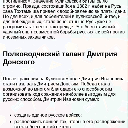
противником. Значение Куликовской битвы было
огромно. Правда, состоявшийся в 1382 г. набег на Русь
хана Тохтамыша привёл к возобновлению выплаты дани.
Но для всех, и для победителей в Куликовской битве, и
для побеждённых, стало ясно: отныне Русь уже не
разгромить так легко, как прежде. Это был отличный
удачный опыт совместной борьбы русских князей против
иноземных захватчиков.
Полководческий талант Дмитрия
Донского
После сражения на Куликовом поле Дмитрия Ивановича
стали называть Дмитрием Донским. Победа стала
возможной во многом благодаря его способностям
организовать ход сражения наиболее выгодным для
русских способом. Дмитрий Иванович сумел:
создать единое русское войско;
расположить воинов так, чтобы в его распоряжении
всегда был свежий резерв;