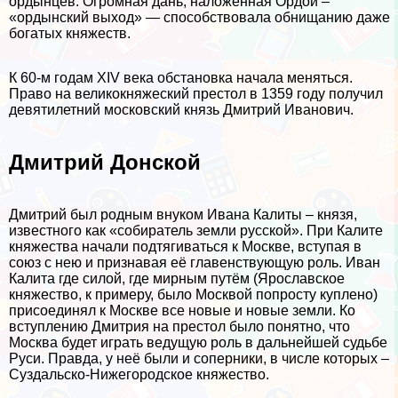
ордынцев. Огромная дань, наложенная Ордой –
«ордынский выход» — способствовала обнищанию даже
богатых княжеств.
К 60-м годам XIV века обстановка начала меняться.
Право на великокняжеский престол в 1359 году получил
девятилетний московский князь Дмитрий Иванович.
Дмитрий Донской
Дмитрий был родным внуком Ивана Калиты – князя,
известного как «собиратель земли русской». При Калите
княжества начали подтягиваться к Москве, вступая в
союз с нею и признавая её главенствующую роль. Иван
Калита где силой, где мирным путём (Ярославское
княжество, к примеру, было Москвой попросту куплено)
присоединял к Москве все новые и новые земли. Ко
вступлению Дмитрия на престол было понятно, что
Москва будет играть ведущую роль в дальнейшей судьбе
Руси. Правда, у неё были и соперники, в числе которых –
Суздальско-Нижегородское княжество.