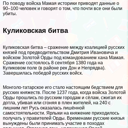
По поводу войска Мамая историки приводят данные о
90–100 человек и говорят о том, что почти все они были
убиты.
Куликовская битва
Куликовская битва – сражение между коалицией русских
князей под предводительством Дмитрия Ивановича и
войском Золотой Орды под комaндованием хана Мамая.
Сражение состоялось 8 сентября 1380 года на
Куликовом поле (в районе рек Дон и Непрядва).
Завершилась победой русских войск.
Монголо-татарское иго стало настоящим бедствием для
русских княжеств. После 1237 года, когда войска Золотой
Орды прошлись по русским городам и сёлам, сжигая их
дотла, убивая или сгоняя в плен жителей, на 240 с
лишним лет Русь оказалась лишённой
самостоятельности. Ярлыки на княжение приходилось
получать у правителей Орды. Временами русские князья
вынуждены были принимать участие в походах