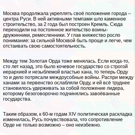
Москва продолжала укреплять своё положение города –
центра Руси. В ней активными темпами шло каменное
строительство, за 2 года был построен Кремль. Сюда
переходили на постоянное жительство воины-
дружинники, ремесленники. У глав княжество росло
понимание: за сильной Москвой быть проще и легче, чем
отстаивать свою самостоятельность.
Между тем Золотая Орда тоже менялась. Если когда-то,
сто лет назад, это было кочевое государство со строгой
иерархией и незыблемой властью хана, то теперь Орду
то и дело потрясали междоусобные войны. Распри между
ханами за первенство ослабляли Орду, и ей всё труднее
становилось удерживать за собой положение лидера,
которому безоговорочно подчинялись завоёванные
государства.
Таким образом, к 60-м годам XIV политическая раскладка
изменилась, Русь почувствовала, что сопротивление
Орде не только возможно – оно неизбежно.