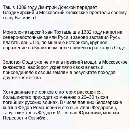
Так, в 1389 году Дмитрий Донской передаёт
Владимирский и Московский княжеские престолы своему
сыну Василию I.
Монголо-татарский хан Тохтамыш в 1382 году напал на
северо-восточные земли Руси и заново заставил Русь
платить дань. Но, по мнению историков, крупное
поражение на Куликовом поле привело к расколу в Орде.
Золотая Орда уже не имела прежней мощи, а Московское
княжество, наоборот, укрепляло свою власть и
присоединяло к своим землям в результате походов
другие княжества.
Хотя данные историков о потерях расходятся,
большинство приходит ко мнению о 20–30 тысяч
погибших русских воинах. В числе павших белозёрские
князья Фё­дор Ро­ма­но­вич и его сын Иван Фё­до­рович,
тарусские князь Фё­дор и Мсти­слав Юрь­е­ви­чи, монахи
Пересвет и Ослябля.