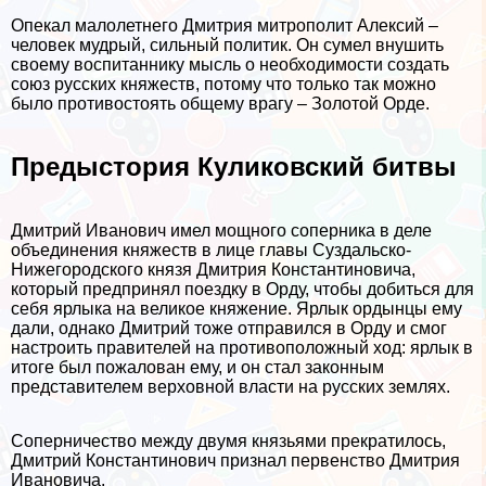
Опекал малолетнего Дмитрия митрополит Алексий –
человек мудрый, сильный политик. Он сумел внушить
своему воспитаннику мысль о необходимости создать
союз русских княжеств, потому что только так можно
было противостоять общему врагу – Золотой Орде.
Предыстория Куликовский битвы
Дмитрий Иванович имел мощного соперника в деле
объединения княжеств в лице главы Суздальско-
Нижегородского князя Дмитрия Константиновича,
который предпринял поездку в Орду, чтобы добиться для
себя ярлыка на великое княжение. Ярлык ордынцы ему
дали, однако Дмитрий тоже отправился в Орду и смог
настроить правителей на противоположный ход: ярлык в
итоге был пожалован ему, и он стал законным
представителем верховной власти на русских землях.
Соперничество между двумя князьями прекратилось,
Дмитрий Константинович признал первенство Дмитрия
Ивановича.