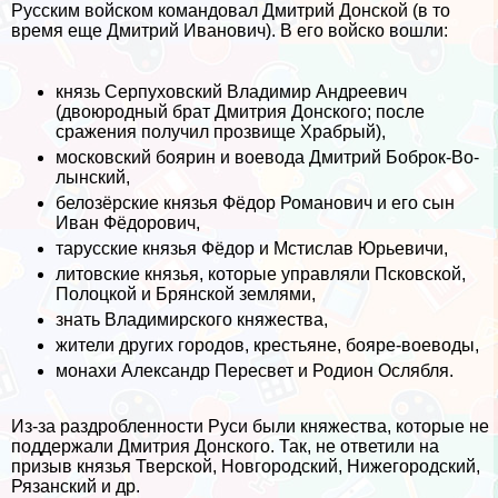
Русским войском комaндовал Дмитрий Донской (в то
время еще Дмитрий Иванович). В его войско вошли:
князь Серпуховский Владимир Андреевич
(двоюродный брат Дмитрия Донского; после
сражения получил прозвище Храбрый),
московский боярин и воевода Дмитрий Боб­ро­к-Во­
лын­ский,
бе­ло­зёр­ские кня­зья Фё­дор Ро­ма­но­вич и его сын
Иван Фё­до­рович,
тарусские князья Фё­дор и Мсти­слав Юрь­е­ви­чи,
литовские князья, которые управляли Псковской,
Полоцкой и Брянской землями,
знать Владимирского княжества,
жители других городов, крестьяне, бояре-воеводы,
монахи Александр Пересвет и Родион Ослябля.
Из-за раздробленности Руси были княжества, которые не
поддержали Дмитрия Донского. Так, не ответили на
призыв князья Тверской, Нов­го­род­ский, Ни­же­го­род­ский,
Ря­зан­ский и др.