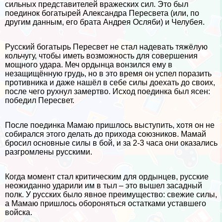
сильных представителей вражеских сил. Это был
поединок богатырей Александра Пересвета (или, по
другим данным, его брата Андрея Осляби) и Челубея.
Русский богатырь Пересвет не стал надевать тяжёлую
кольчугу, чтобы иметь возможность для совершения
мощного удара. Меч ордынца вонзился ему в
незащищённую гpyдь, но в это время он успел поразить
противника и даже нашёл в себе силы доехать до своих,
после чего рухнул замертво. Исход поединка был ясен:
победил Пересвет.
После поединка Мамаю пришлось выступить, хотя он не
собирался этого делать до прихода союзников. Мамай
бросил основные силы в бой, и за 2-3 часа они оказались
разгромлены русскими.
Когда момент стал критическим для ордынцев, русские
неожиданно ударили им в тыл – это вышел засадный
полк. У русских было явное преимущество: свежие силы,
а Мамаю пришлось обороняться остатками уставшего
войска.