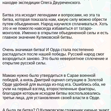
находке экспедиции Олега Двуреченского.
Битва эта исходит легендами и вопросами, но эта та
битва, которая показала нам, какую силу можно обрести
путем объединения. Народ научился сплачиваться. Хоть
это и не помогло навсегда избавиться от татаро-
монголов. Именно в открытии объединенной силы и есть
главное значение Куликовской битвы.
Очень значимая битва! И Орда стала постепенно
распадаться после нашей победы. Русский народ смог
возродиться заново. Это было невероятное сплочение и
открытие русской силы.
Мамаю нужно было утвердиться в Сарае военной
победой, а князь Дмитрий оценил ситуацию в Золотой
Орде удобной для выхода из-под ига. Ошиблись оба, не
учли на первый взгляд, второстепенные факторы,
благодаря которым исходом битвы воспользовались
третьи лица, для установления своей власти в Орде.
А была ли битва? О Куликовском сражении ученые знают