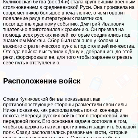
Куликовская битва (век 14-й) стала крупнейшим военным
столкновением в средневековой Руси. Она произвела на
современников большое впечатление, о чем говорит
появление ряда литературных памятников,
посвященных данному событию. Дмитрий Иванович
тщательно приготовился к сражению. Он призвал на
помощь всех русских князей, которые соединились под
знаменем Москвы. Сбор был назначен у Коломны –
важного стратегического пункта под столицей княжества.
Отсюда войска выступили к Дону и, добравшись до этой
реки, форсировали ее, для того чтобы заранее отрезать
себе путь к отступлению.
Расположение войск
Схема Куликовской битвы показывает, как
противоборствующие стороны разместили свои силы.
Ниже показано, как располагались полки, конница и
пехота. Впереди русских войск стоял сторожевой, или
передовой полк. Его основная задача состояла в том,
чтобы выдержать натиск противника и защитить большой
полк. Сзади располагались резервные части, которые
прикрывали основные силы. Справа и слева были