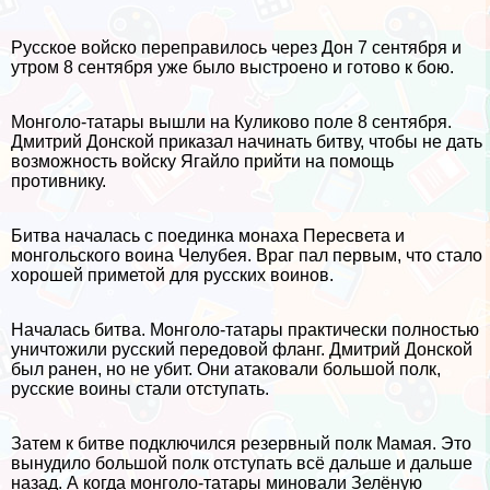
Русское войско переправилось через Дон 7 сентября и
утром 8 сентября уже было выстроено и готово к бою.
Монголо-татары вышли на Куликово поле 8 сентября.
Дмитрий Донской приказал начинать битву, чтобы не дать
возможность войску Ягайло прийти на помощь
противнику.
Битва началась с поединка монаха Пересвета и
монгольского воина Челубея. Враг пал первым, что стало
хорошей приметой для русских воинов.
Началась битва. Монголо-татары пpaктически полностью
уничтожили русский передовой фланг. Дмитрий Донской
был ранен, но не убит. Они атаковали большой полк,
русские воины стали отступать.
Затем к битве подключился резервный полк Мамая. Это
вынудило большой полк отступать всё дальше и дальше
назад. А когда монголо-татары миновали Зелёную