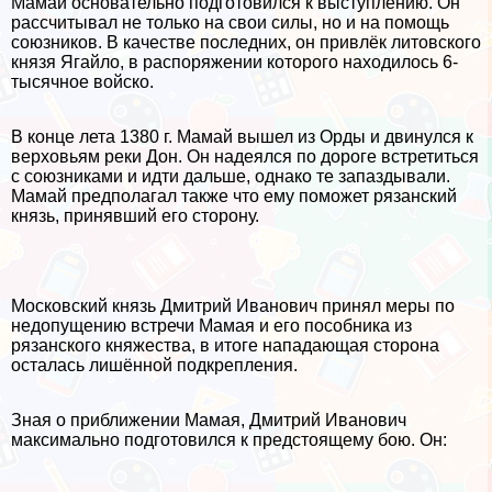
Мамай основательно подготовился к выступлению. Он
рассчитывал не только на свои силы, но и на помощь
союзников. В качестве последних, он привлёк литовского
князя Ягайло, в распоряжении которого находилось 6-
тысячное войско.
В конце лета 1380 г. Мамай вышел из Орды и двинулся к
верховьям реки Дон. Он надеялся по дороге встретиться
с союзниками и идти дальше, однако те запаздывали.
Мамай предполагал также что ему поможет рязанский
князь, принявший его сторону.
Московский князь Дмитрий Иванович принял меры по
недопущению встречи Мамая и его пособника из
рязанского княжества, в итоге нападающая сторона
осталась лишённой подкрепления.
Зная о приближении Мамая, Дмитрий Иванович
максимально подготовился к предстоящему бою. Он: