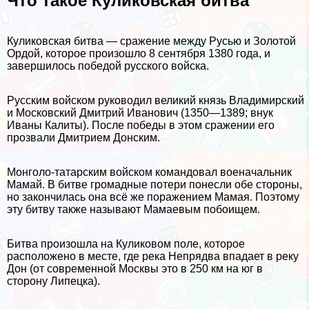
Что такое Куликовская битва
Куликовская битва — сражение между Русью и Золотой
Ордой, которое произошло 8 сентября 1380 года, и
завершилось победой русского войска.
Русским войском руководил великий князь Владимирский
и Московский Дмитрий Иванович (1350—1389; внук
Иваны Калиты). После победы в этом сражении его
прозвали Дмитрием Донским.
Монголо-татарским войском комaндовал военачальник
Мамай. В битве громадные потери понесли обе стороны,
но закончилась она всё же поражением Мамая. Поэтому
эту битву также называют Мамаевым побоищем.
Битва произошла на Куликовом поле, которое
расположено в месте, где река Непрядва впадает в реку
Дон (от современной Москвы это в 250 км на юг в
сторону Липецка).