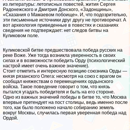
из литературы: летописных повестей, жития Сергея
Радонежского и Дмитрия Донского, «Задонщины»,
«Сказания о Мамаевом побоище». И, что подозрительно,
эти письменные источники друг другу не противоречат. А
вот археология приведенные в повестях и сказаниях
сведения не подтверждает: нет следов битвы на
Куликовом поле.
Куликовской битве предшествовала победа русских на
реке Воже. Уже тогда возникла уверенность в своих
силах и в возможности победить Орду (психологический
настрой имеет очень важное значение).
Стоит отметить и интересную позицию союзника Орды —
князя рязанского Олега: несмотря на союз с врагом он
сообщал княжествам о перемещениях ордынского
войска. Такое поведение говорит о том, что князь
пытался угадать победителя и быть на его стороне.
Одно из важных значений победы в битве то, что Москва
впервые претендует на пост столицы, ведь именно после
того, как было положено начало собиранию земель
вокруг Москвы, случилась первая уверенная победа над
Ордой.