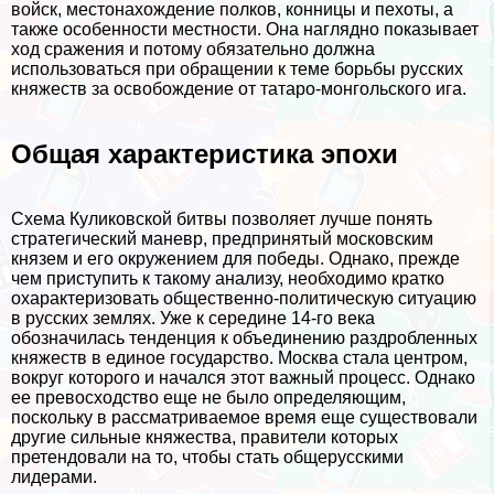
войск, местонахождение полков, конницы и пехоты, а
также особенности местности. Она наглядно показывает
ход сражения и потому обязательно должна
использоваться при обращении к теме борьбы русских
княжеств за освобождение от татаро-монгольского ига.
Общая хаpaктеристика эпохи
Схема Куликовской битвы позволяет лучше понять
стратегический маневр, предпринятый московским
князем и его окружением для победы. Однако, прежде
чем приступить к такому анализу, необходимо кратко
охаpaктеризовать общественно-политическую ситуацию
в русских землях. Уже к середине 14-го века
обозначилась тенденция к объединению раздробленных
княжеств в единое государство. Москва стала центром,
вокруг которого и начался этот важный процесс. Однако
ее превосходство еще не было определяющим,
поскольку в рассматриваемое время еще существовали
другие сильные княжества, правители которых
претендовали на то, чтобы стать общерусскими
лидерами.