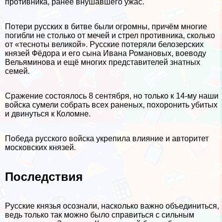
противника, ранее внушавшего ужас.
Потери русских в битве были огромны, причём многие
погибли не столько от мечей и стрел противника, сколько
от «тесноты великой». Русские потеряли белозерских
князей Фёдора и его сына Ивана Романовых, воеводу
Вельяминова и ещё многих представителей знатных
семей.
Сражение состоялось 8 сентября, но только к 14-му наши
войска сумели собрать всех раненых, похоронить убитых
и двинуться к Коломне.
Победа русского войска укрепила влияние и авторитет
московских князей.
Последствия
Русские князья осознали, насколько важно объединиться,
ведь только так можно было справиться с сильным