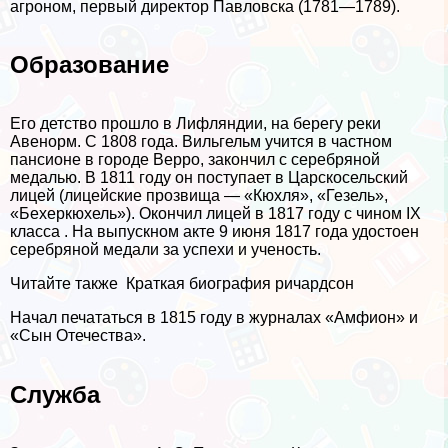
агроном, первый директор Павловска (1781—1789).
Образование
Его детство прошло в Лифляндии, на берегу реки
Авенорм. С 1808 года. Вильгельм учится в частном
пансионе в городе Верро, закончил с серебряной
медалью. В 1811 году он поступает в Царскосельский
лицей (лицейские прозвища — «Кюхля», «Гезель»,
«Бехеркюхель»). Окончил лицей в 1817 году с чином IХ
класса . На выпускном акте 9 июня 1817 года удостоен
серебряной медали за успехи и ученость.
Читайте также
Краткая биография ричардсон
Начал печататься в 1815 году в журналах «Амфион» и
«Сын Отечества».
Служба