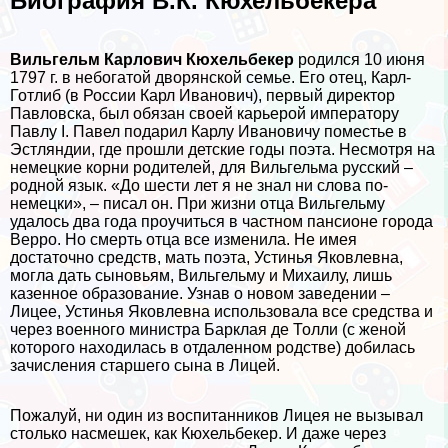
Биография В.К. Кюхельбекера
Вильгельм Карлович Кюхельбекер
родился 10 июня
1797 г. в небогатой дворянской семье. Его отец, Карл-
Готлиб (в России Карл Иванович), первый директор
Павловска, был обязан своей карьерой императору
Павлу I. Павел подарил Карлу Ивановичу поместье в
Эстляндии, где прошли детские годы поэта. Несмотря на
немецкие корни родителей, для Вильгельма русский –
родной язык. «До шести лет я не знал ни слова по-
немецки», – писал он. При жизни отца Вильгельму
удалось два года проучиться в частном пансионе города
Верро. Но cмepть отца все изменила. Не имея
достаточно средств, мать поэта, Устинья Яковлевна,
могла дать сыновьям, Вильгельму и Михаилу, лишь
казенное образование. Узнав о новом заведении –
Лицее, Устинья Яковлевна использовала все средства и
через военного министра Барклая де Толли (с женой
которого находилась в отдаленном родстве) добилась
зачисления старшего сына в Лицей.
Пожалуй, ни один из воспитанников Лицея не вызывал
столько насмешек, как Кюхельбекер. И даже через