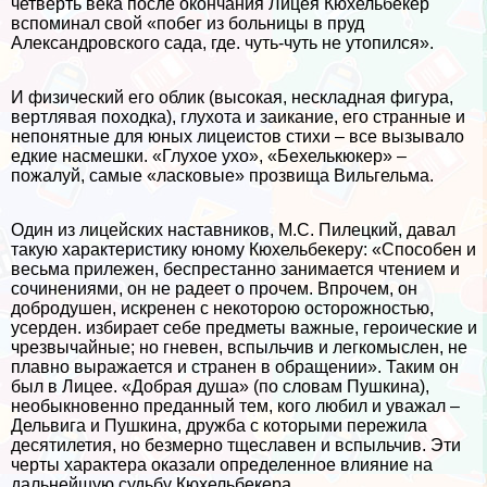
четверть века после окончания Лицея Кюхельбекер
вспоминал свой «побег из больницы в пруд
Александровского сада, где. чуть-чуть не утопился».
И физический его облик (высокая, нескладная фигура,
вертлявая походка), глухота и заикание, его странные и
непонятные для юных лицеистов стихи – все вызывало
едкие насмешки. «Глухое ухо», «Бехелькюкер» –
пожалуй, самые «ласковые» прозвища Вильгельма.
Один из лицейских наставников, М.С. Пилецкий, давал
такую хаpaктеристику юному Кюхельбекеру: «Способен и
весьма прилежен, беспрестанно занимается чтением и
сочинениями, он не радеет о прочем. Впрочем, он
добродушен, искренен с некоторою осторожностью,
усерден. избирает себе предметы важные, героические и
чрезвычайные; но гневен, вспыльчив и легкомыслен, не
плавно выражается и странен в обращении». Таким он
был в Лицее. «Добрая душа» (по словам Пушкина),
необыкновенно преданный тем, кого любил и уважал –
Дельвига и Пушкина, дружба с которыми пережила
десятилетия, но безмерно тщеславен и вспыльчив. Эти
черты хаpaктера оказали определенное влияние на
дальнейшую судьбу Кюхельбекера.