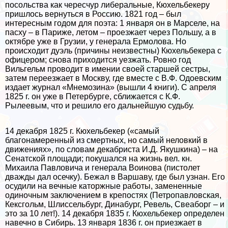
посольства как чересчур либеральные, Кюхельбекеру
пришлось вернуться в Россию. 1821 год – был
интересным годом для поэта: 1 января он в Марселе, на
пасху – в Париже, летом – проезжает через Польшу, а в
октябре уже в Грузии, у генерала Ермолова. Но
происходит дуэль (причины неизвестны) Кюхельбекера с
офицером; снова приходится уезжать. Ровно год
Вильгельм проводит в имении своей старшей сестры,
затем переезжает в Москву, где вместе с В.Ф. Одоевским
издает журнал «Мнемозина» (вышли 4 книги). С апреля
1825 г. он уже в Петербурге, сближается с К.Ф.
Рылеевым, что и решило его дальнейшую судьбу.
14 декабря 1825 г. Кюхельбекер («самый
благонамеренный из cмepтных, но самый неловкий в
движениях», по словам декабриста И.Д. Якушкина) – на
Сенатской площади; покушался на жизнь вел. кн.
Михаила Павловича и генерала Воинова (пистолет
дважды дал осечку). Бежал в Варшаву, где был узнан. Его
осудили на вечные каторжные работы, замененные
одиночным заключением в крепостях (Петропавловская,
Кексгольм, Шлиссельбург, Динабург, Ревель, Свеаборг – и
это за 10 лет!). 14 декабря 1835 г. Кюхельбекер определен
навечно в Сибирь. 13 января 1836 г. он приезжает в