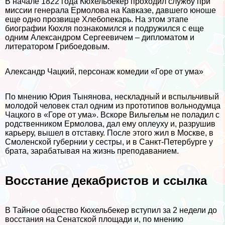
В начале 1822 года Кюхельбекер проходил службу при
миссии генерала Ермолова на Кавказе, давшего юноше
еще одно прозвище Хлебопекарь. На этом этапе
биографии Кюхля познакомился и подружился с еще
одним Александром Сергеевичем – дипломатом и
литератором Грибоедовым.
Александр Чацкий, персонаж комедии «Горе от ума»
По мнению Юрия Тынянова, нескладный и вспыльчивый
молодой человек стал одним из прототипов вольнодумца
Чацкого в «Горе от ума». Вскоре Вильгельм не поладил с
родственником Ермолова, дал ему оплеуху и, разрушив
карьеру, вышел в отставку. После этого жил в Москве, в
Смоленской губернии у сестры, и в Санкт-Петербурге у
брата, заpaбатывая на жизнь преподаванием.
Восстание декабристов и ссылка
В Тайное общество Кюхельбекер вступил за 2 недели до
восстания на Сенатской площади и, по мнению