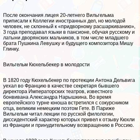
После окончания лицея 20-летнего Вильгельма
приписали к Коллегии иностранных дел, но молодой
человек, не склонный к «придворному расшаркиванию»,
3 года преподавал языки в пансионе, обучая русскому и
латыни дворянских мальчиков, в том числе младшего
брата Пушкина Левушку и будущего композитора Мишу
Глинку.
Вильгельм Кюхельбекер в молодости
В 1820 году Кюхельбекер по протекции Антона Дельвига
уехал во Францию в качестве секретаря бывшего
директора Императорских театров, известного
бонвивана Александра Нарышкина. Во время
европейского турне юноша встретился с сокурсником
отца, великим немецким поэтом Гете. В Париже
Вильгельм читал лекции по русской филологии,
диссидентский хаpaктер которых привел к отзыву Кюхли
из Франции и принудительному возвращению в Россию.