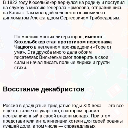
В 1822 году Кюхельбекер вернулся на родину и поступил
на службу в миссию генерала Ермолова, отправившись
на Кавказ. Там молодой человек познакомился с
дипломатом Александром Сергеевичем Грибоедовым.
По мнению многих литераторов,
именно
Кюхельбекер стал прототипом персонажа
Чацкого
в нетленном произведении «Горе от
ума». Эта дружба много дала обоим
писателям: Вильгельм смог поверить в свои
силы и начал писать полные лирики и грусти
стихи.
Восстание декабристов
Россия в двадцатые-тридцатые годы XIX века — это всё
ещё отсталое государство, в котором правил
неограниченный в своей власти монарх. При этом
представители интеллигенции хотели для своей родины
лучшей доли, в том числе — справедливых