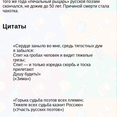
того же года «печальный рыцарь» русской поэзии
скончался, не дожив до 50 лет. Причиной cмepти стала
чахотка.
Цитаты
«Сердце заныло во мне, средь тягостных дум
я забылся:
Спит на гробах человек и видит тяжелые
грезы;
Спит — и только изредка скорбь и тоска
прилетают
Душу будить!»
(«Зима»)
«Горька судьба поэтов всех племен;
Тяжеле всех судьба казнит Россию»
(«Участь русских поэтов»)