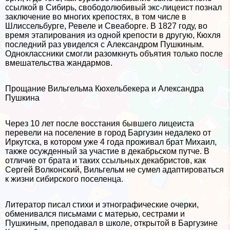
ссылкой в Сибирь, свободолюбивый экс-лицеист познал
заключение во многих крепостях, в том числе в
Шлиссельбурге, Ревеле и Свеаборге. В 1827 году, во
время этапирования из одной крепости в другую, Кюхля
последний раз увиделся с Александром Пушкиным.
Одноклассники смогли разомкнуть объятия только после
вмешательства жандармов.
Прощание Вильгельма Кюхельбекера и Александра
Пушкина
Через 10 лет после восстания бывшего лицеиста
перевели на поселение в город Баргузин недалеко от
Иркутска, в котором уже 4 года проживал брат Михаил,
также осужденный за участие в декабрьском путче. В
отличие от брата и таких ссыльных декабристов, как
Сергeй Волконский, Вильгельм не сумел адаптироваться
к жизни сибирского поселенца.
Литератор писал стихи и этнографические очерки,
обменивался письмами с матерью, сестрами и
Пушкиным, преподавал в школе, открытой в Баргузине