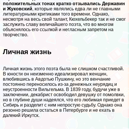
положительных тонах кратко отзывались Державин
и Жуковский
, которые являлись едва ли не главными
литературными критиками того времени. Однако,
несмотря на весь свой талант, Кюхельбекер так и не смог
заслужить славу величайшего поэта, что во многом
объяснялось его ссылкой и негласным запретом на
творчество.
Личная жизнь
Личная жизнь этого поэта была не слишком счастливой.
В юности он неизменно идеализировал женщин,
влюбившись в Авдотью Пушкину, но это венчание
постоянно переносилось из-за денежных неурядиц и
неустроенности Вильгельма. В 1839 году, будучи уже в
заключении, декабрист освободил дeвyшку от помолвки,
но в глубине души надеялся, что его любимая приедет в
Сибирь и разделит с ним непростую судьбу. Однако она
резонно решила остаться в Петербурге и не ехать в
далекий Иркутск.