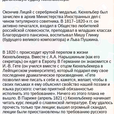
Окончив Лицей с серебряной медалью, Кюхельбер был
зачислен в архив Министерства Иностранных дел с
чином титулярного советника. В 1817–1820-х гг. он
активно печатался, входил в Общество любителей
российской словесности, преподавал в младших классах
Благородного пансиона, воспитывал Мишу Глинку
(будущего великого композитора) и Льва Пушкина.
В 1820 г. происходит крутой перелом в жизни
Кюхельбекера. Вместе с А.А. Нарышкиным (как его
секретарь) он едет в Европу. В Германии он знакомится с
И.-В. Гете (он учился вместе с отцом Кюхельбекера в
Лейпцигском университете), который подарил ему свое
последенее драматическое произведение. «Гете
позволил мне писать к себе и, кажется, желает, чтобы в
своих письмах я ему объяснял свойство нашей поэзии и
языка русского: считаю приятной обязанностью
исполнить это требование». Ничего из этого плана не
вышло. В Париже (апрель 1821 г.) Кюхельбекер начинает
читать курс лекций о славянской литературе. Ему удалось
прочесть только три лекции; вышел огромный скандал,
лекции были приостановлены по требованию русского