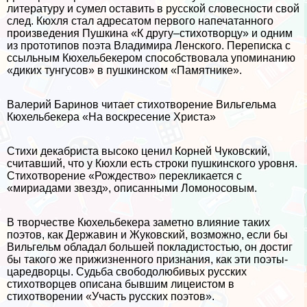
литературу и сумел оставить в русской словесности свой
след. Кюхля стал адресатом первого напечатанного
произведения Пушкина «К другу–стихотворцу» и одним
из прототипов поэта Владимира Ленского. Переписка с
ссыльным Кюхельбекером способствовала упоминанию
«диких тунгусов» в пушкинском «Памятнике».
Валерий Баринов читает стихотворение Вильгельма
Кюхельбекера «На воскресение Христа»
Стихи декабриста высоко ценил Корней Чуковский,
считавший, что у Кюхли есть строки пушкинского уровня.
Стихотворение «Рождество» перекликается с
«мириадами звезд», описанными Ломоносовым.
В творчестве Кюхельбекера заметно влияние таких
поэтов, как Державин и Жуковский, возможно, если бы
Вильгельм обладал большей покладистостью, он достиг
бы такого же прижизненного признания, как эти поэты-
царедворцы. Судьба свободолюбивых русских
стихотворцев описана бывшим лицеистом в
стихотворении «Участь русских поэтов».