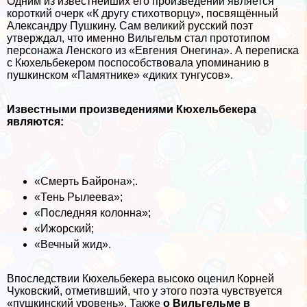
Одним из известнейших его произведений является
короткий очерк «К другу стихотворцу», посвящённый
Александру Пушкину. Сам великий русский поэт
утверждал, что именно Вильгельм стал прототипом
персонажа Ленского из «Евгения Онегина». А переписка
с Кюхельбекером поспособствовала упоминанию в
пушкинском «Памятнике» «диких тунгусов».
Известными произведениями Кюхельбекера
являются:
«Cмepть Байрона»;.
«Тень Рылеева»;
«Последняя колонна»;
«Ижорский;
«Вечный жид».
Впоследствии Кюхельбекера высоко оценил Корней
Чуковский, отметивший, что у этого поэта чувствуется
«пушкинский уровень». Также
о Вильгельме в