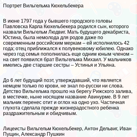
Портрет Вильгельма Кюхельбекера
В июне 1797 года у бывшего городского головы
Павловска Карла Кюхельбекера родился сын, которого
назвали Вильгельм Людвиг. Мать будущего декабриста,
Юстина, была немолода для родов даже по
современным российским меркам – ей исполнилось 42
года; отец приближался к полувековому юбилею. Однако
через год семья пополнилась еще одним юным члeном –
на свет появился брат Вильгельма Михаил. У мальчиков
имелись две старшие сестры – Устинья и Ульяна.
До 6 лет будущий поэт, утверждавший, что является
немцем только по крови, не знал по-русски ни слова.
Детство Вильгельма прошло на берегу Рижского залива,
в местечке, ныне носящем название Авинурме. В 9 лет
мальчик перенес отит и оглох на одно ухо. Частичная
глухота сделала прежде жизнерадостного ребенка
раздражительным и обидчивым.
Лицеисты Вильгельм Кюхельбекер, Антон Дельвиг, Иван
Пущин, Александр Пушкин