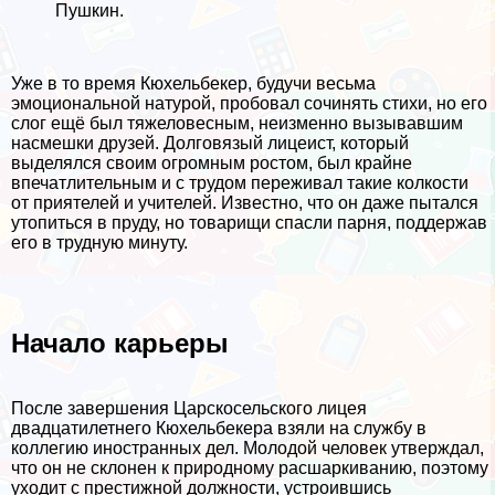
Пушкин.
Уже в то время Кюхельбекер, будучи весьма
эмоциональной натурой, пробовал сочинять стихи, но его
слог ещё был тяжеловесным, неизменно вызывавшим
насмешки друзей. Долговязый лицеист, который
выделялся своим огромным ростом, был крайне
впечатлительным и с трудом переживал такие колкости
от приятелей и учителей. Известно, что он даже пытался
утопиться в пруду, но товарищи спасли парня, поддержав
его в трудную минуту.
Начало карьеры
После завершения Царскосельского лицея
двадцатилетнего Кюхельбекера взяли на службу в
коллегию иностранных дел. Молодой человек утверждал,
что он не склонен к природному расшаркиванию, поэтому
уходит с престижной должности, устроившись