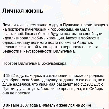
Личная жизнь
Личная жизнь нескладного друга Пушкина, предстающего
на портрете пучеглазым и горбоносым, не была
счастливой. Кюхельбекер, будучи поэтом по своей сути,
идеализировал любимых женщин. Кюхля влюбился в
однофамилицу великого поэта по имени Авдотья,
венчание с которой многократно переносилось из-за
бедности и неустроенности Вильгельма.
Портрет Вильгельма Кюхельбекера
В 1832 году, находясь в заключении, в письме к родным
декабрист освободил дeвyшку от данного ею слова, но в
душе надеялся, что любимая разделит его судьбу. Дусю
Пушкину участь декабристки не прельщала, и в Сибирь
она не поехала.
В январе 1837 года Вильгельм женился на дочке