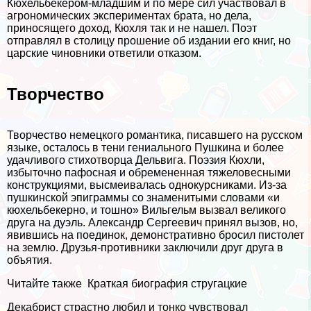
Кюхельбекером-младшим и по мере сил участвовал в
агрономических экспериментах брата, но дела,
приносящего доход, Кюхля так и не нашел. Поэт
отправлял в столицу прошение об издании его книг, но
царские чиновники ответили отказом.
Творчество
Творчество немецкого романтика, писавшего на русском
языке, осталось в тени гениального Пушкина и более
удачливого стихотворца Дельвига. Поэзия Кюхли,
избыточно пафосная и обремененная тяжеловесными
конструкциями, высмеивалась однокурсниками. Из-за
пушкинской эпиграммы со знаменитыми словами «и
кюхельбекерно, и тошно» Вильгельм вызвал великого
друга на дуэль. Александр Сергеевич принял вызов, но,
явившись на поединок, демонстративно бросил пистолет
на землю. Друзья-противники заключили друг друга в
объятия.
Читайте также
Краткая биография стругацкие
Декабрист страстно любил и тонко чувствовал