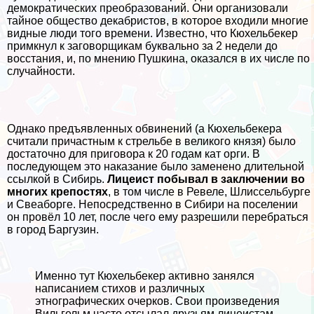
демократических преобразований. Они организовали
тайное общество декабристов, в которое входили многие
видные люди того времени. Известно, что Кюхельбекер
примкнул к заговорщикам буквально за 2 недели до
восстания, и, по мнению Пушкина, оказался в их числе по
случайности.
Однако предъявленных обвинений (а Кюхельбекера
считали причастным к стрельбе в великого князя) было
достаточно для приговора к 20 годам кат opги. В
последующем это наказание было заменено длительной
ссылкой в Сибирь.
Лицеист побывал в заключении во
многих крепостях
, в том числе в Ревеле, Шлиссельбурге
и Свеаборге. Непосредственно в Сибири на поселении
он провёл 10 лет, после чего ему разрешили перебраться
в город Баргузин.
Именно тут Кюхельбекер активно занялся
написанием стихов и различных
этнографических очерков. Свои произведения
Вильгельм часто отсылал друзьям лицеистам,