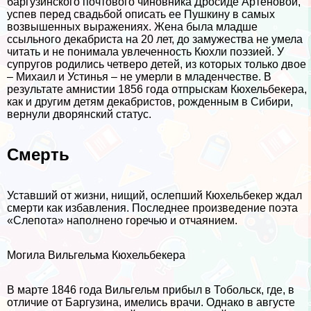
баргузинского почтового чиновника Дросиде Артеновой,
успев перед свадьбой описать ее Пушкину в самых
возвышенных выражениях. Жена была младше
ссыльного декабриста на 20 лет, до замужества не умела
читать и не понимала увлеченность Кюхли поэзией. У
супругов родились четверо детей, из которых только двое
– Михаил и Устинья – не умерли в младенчестве. В
результате амнистии 1856 года отпрыскам Кюхельбекера,
как и другим детям декабристов, рожденным в Сибири,
вернули дворянский статус.
Cмepть
Уставший от жизни, нищий, ослепший Кюхельбекер ждал
cмepти как избавления. Последнее произведение поэта
«Слепота» наполнено горечью и отчаянием.
Могила Вильгельма Кюхельбекера
В марте 1846 года Вильгельм прибыл в Тобольск, где, в
отличие от Баргузина, имелись врачи. Однако в августе