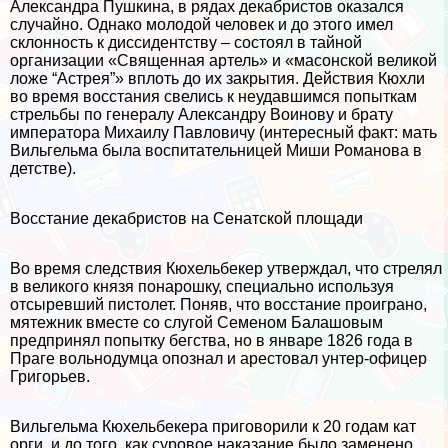
Александра Пушкина, в рядах декабристов оказался
случайно. Однако молодой человек и до этого имел
склонность к диссидентству – состоял в тайной
организации «Священная артель» и «масонской великой
ложе “Астрея”» вплоть до их закрытия. Действия Кюхли
во время восстания свелись к неудавшимся попыткам
стрельбы по генералу Александру Воинову и брату
императора Михаилу Павловичу (интересный факт: мать
Вильгельма была воспитательницей Миши Романова в
детстве).
Восстание декабристов на Сенатской площади
Во время следствия Кюхельбекер утверждал, что стрелял
в великого князя понарошку, специально используя
отсыревший пистолет. Поняв, что восстание проиграно,
мятежник вместе со слугой Семеном Балашовым
предпринял попытку бегства, но в январе 1826 года в
Праге вольнодумца опознал и арестовал унтер-офицер
Григорьев.
Вильгельма Кюхельбекера приговорили к 20 годам кат
opги, и до того, как суровое наказание было заменено