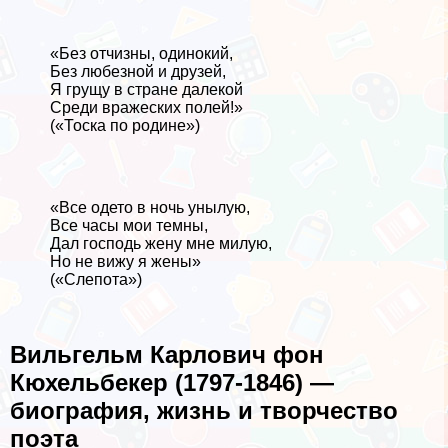
«Без отчизны, одинокий,
Без любезной и друзей,
Я грущу в стране далекой
Среди вражеских полей!»
(«Тоска по родине»)
«Все одето в ночь унылую,
Все часы мои темны,
Дал господь жену мне милую,
Но не вижу я жены»
(«Слепота»)
Вильгельм Карлович фон
Кюхельбекер (1797-1846) —
биография, жизнь и творчество
поэта