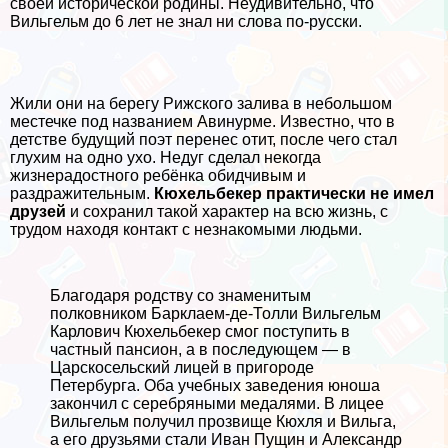
своей исторической родины. Неудивительно, что
Вильгельм до 6 лет не знал ни слова по-русски.
Жили они на берегу Рижского залива в небольшом
местечке под названием Авинурме. Известно, что в
детстве будущий поэт перенес отит, после чего стал
глухим на одно ухо. Недуг сделал некогда
жизнерадостного ребёнка обидчивым и
раздражительным.
Кюхельбекер пpaктически не имел
друзей
и сохранил такой хаpaктер на всю жизнь, с
трудом находя контакт с незнакомыми людьми.
Благодаря родству со знаменитым
полковником Барклаем-де-Толли Вильгельм
Карлович Кюхельбекер смог поступить в
частный пансион, а в последующем — в
Царскосельский лицей в пригороде
Петербурга. Оба учебных заведения юноша
закончил с серебряными медалями. В лицее
Вильгельм получил прозвище Кюхля и Вильга,
а его друзьями стали Иван Пущин и Александр