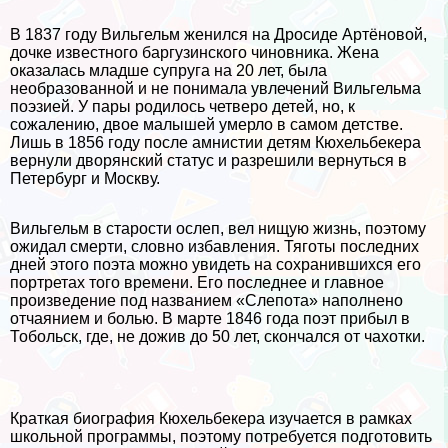
В 1837 году Вильгельм женился на Дросиде Артёновой,
дочке известного баргузинского чиновника. Жена
оказалась младше супруга на 20 лет, была
необразованной и не понимала увлечений Вильгельма
поэзией. У пары родилось четверо детей, но, к
сожалению, двое малышей умерло в самом детстве.
Лишь в 1856 году после амнистии детям Кюхельбекера
вернули дворянский статус и разрешили вернуться в
Петербург и Москву.
Вильгельм в старости ослеп, вел нищую жизнь, поэтому
ожидал cмepти, словно избавления. Тяготы последних
дней этого поэта можно увидеть на сохранившихся его
портретах того времени. Его последнее и главное
произведение под названием «Слепота» наполнено
отчаянием и болью. В марте 1846 года поэт прибыл в
Тобольск, где, не дожив до 50 лет, скончался от чахотки.
Краткая биография Кюхельбекера изучается в рамках
школьной программы, поэтому потребуется подготовить