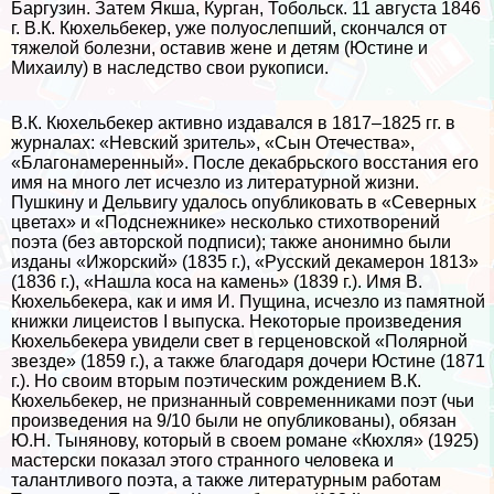
Баргузин. Затем Якша, Курган, Тобольск. 11 августа 1846
г. В.К. Кюхельбекер, уже полуослепший, скончался от
тяжелой болезни, оставив жене и детям (Юстине и
Михаилу) в наследство свои рукописи.
В.К. Кюхельбекер активно издавался в 1817–1825 гг. в
журналах: «Невский зритель», «Сын Отечества»,
«Благонамеренный». После декабрьского восстания его
имя на много лет исчезло из литературной жизни.
Пушкину и Дельвигу удалось опубликовать в «Северных
цветах» и «Подснежнике» несколько стихотворений
поэта (без авторской подписи); также анонимно были
изданы «Ижорский» (1835 г.), «Русский декамерон 1813»
(1836 г.), «Нашла коса на камень» (1839 г.). Имя В.
Кюхельбекера, как и имя И. Пущина, исчезло из памятной
книжки лицеистов I выпуска. Некоторые произведения
Кюхельбекера увидели свет в герценовской «Полярной
звезде» (1859 г.), а также благодаря дочери Юстине (1871
г.). Но своим вторым поэтическим рождением В.К.
Кюхельбекер, не признанный современниками поэт (чьи
произведения на 9/10 были не опубликованы), обязан
Ю.Н. Тынянову, который в своем романе «Кюхля» (1925)
мастерски показал этого странного человека и
талантливого поэта, а также литературным работам