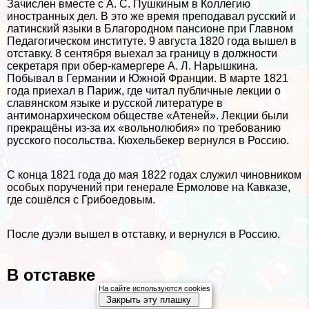
Зачислен вместе с А. С. Пушкиным в Коллегию
иностранных дел. В это же время преподавал русский и
латинский языки в Благородном пансионе при Главном
Педагогическом институте. 9 августа 1820 года вышел в
отставку. 8 сентября выехал за границу в должности
секретаря при обер-камергере А. Л. Нарышкина.
Побывал в Германии и Южной Франции. В марте 1821
года приехал в Париж, где читал публичные лекции о
славянском языке и русской литературе в
антимонархическом обществе «Атеней». Лекции были
прекращёны из-за их «вольнолюбия» по требованию
русского посольства. Кюхельбекер вернулся в Россию.
С конца 1821 года до мая 1822 годах служил чиновником
особых поручений при генерале Ермолове на Кавказе,
где сошёлся с Грибоедовым.
После дуэли вышел в отставку, и вернулся в Россию.
В отставке
На сайте используются cookies
Закрыть эту плашку