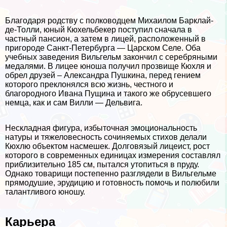
Благодаря родству с полководцем Михаилом Барклай-
де-Толли, юный Кюхельбекер поступил сначала в
частный пансион, а затем в лицей, расположенный в
пригороде Санкт-Петербурга — Царском Селе. Оба
учебных заведения Вильгельм закончил с серебряными
медалями. В лицее юноша получил прозвище Кюхля и
обрел друзей – Александра Пушкина, перед гением
которого преклонялся всю жизнь, честного и
благородного Ивана Пущина и такого же обрусевшего
немца, как и сам Вилли — Дельвига.
Нескладная фигура, избыточная эмоциональность
натуры и тяжеловесность сочиняемых стихов делали
Кюхлю объектом насмешек. Долговязый лицеист, рост
которого в современных единицах измерения составлял
приблизительно 185 см, пытался утопиться в пруду.
Однако товарищи постепенно разглядели в Вильгельме
прямодушие, эрудицию и готовность помочь и полюбили
талантливого юношу.
Карьера