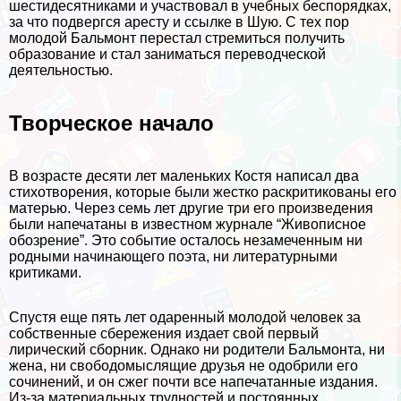
шестидесятниками и участвовал в учебных беспорядках,
за что подвергся аресту и ссылке в Шую. С тех пор
молодой Бальмонт перестал стремиться получить
образование и стал заниматься переводческой
деятельностью.
Творческое начало
В возрасте десяти лет маленьких Костя написал два
стихотворения, которые были жестко раскритикованы его
матерью. Через семь лет другие три его произведения
были напечатаны в известном журнале “Живописное
обозрение”. Это событие осталось незамеченным ни
родными начинающего поэта, ни литературными
критиками.
Спустя еще пять лет одаренный молодой человек за
собственные сбережения издает свой первый
лирический сборник. Однако ни родители Бальмонта, ни
жена, ни свободомыслящие друзья не одобрили его
сочинений, и он сжег почти все напечатанные издания.
Из-за материальных трудностей и постоянных