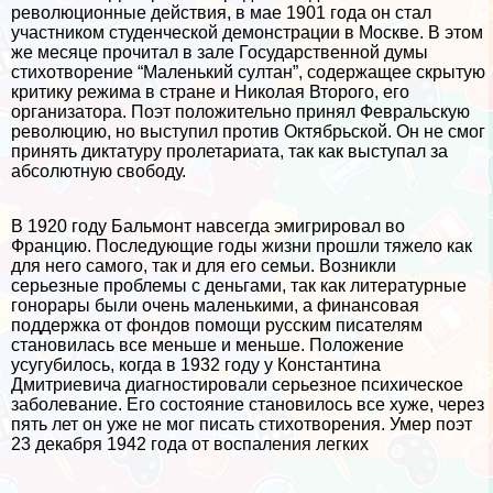
революционные действия, в мае 1901 года он стал
участником студенческой демонстрации в Москве. В этом
же месяце прочитал в зале Государственной думы
стихотворение “Маленький султан”, содержащее скрытую
критику режима в стране и Николая Второго, его
организатора. Поэт положительно принял Февральскую
революцию, но выступил против Октябрьской. Он не смог
принять диктатуру пролетариата, так как выступал за
абсолютную свободу.
В 1920 году Бальмонт навсегда эмигрировал во
Францию. Последующие годы жизни прошли тяжело как
для него самого, так и для его семьи. Возникли
серьезные проблемы с деньгами, так как литературные
гонорары были очень маленькими, а финансовая
поддержка от фондов помощи русским писателям
становилась все меньше и меньше. Положение
усугубилось, когда в 1932 году у Константина
Дмитриевича диагностировали серьезное психическое
заболевание. Его состояние становилось все хуже, через
пять лет он уже не мог писать стихотворения. Умер поэт
23 декабря 1942 года от воспаления легких