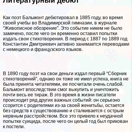
Литературный дебют
Как поэт Бальмонт дебютировал в 1885 году, во время
своей учебы во Владимирской гимназии, в журнале
“Живописное обозрение”. Это событие никем не было
замечено, после чего он временно оставил попытки
издать свои стихотворения. В период с 1887 по 1889 год
Константин Дмитриевич активно занимается переводами
с немецкого и французского языков.
В 1890 году поэт на свои деньги издал первый “Сборник
стихотворений”, однако он тоже не имел успеха, книга не
была принята читателями, ее посчитали очень слабой.
Бальмонт впоследствии смог выкупить и уничтожить
почти весь ее тираж. В это время в жизни писатели
происходит ряд других важных событий: он серьезно
ссорится с родителями из-за своей женитьбы, остается
без средств к существованию и сталкивается с острым
нервным расстройством. Все это привело к неудачной
попытке суицида, после чего он целый год был прикован
к постели.