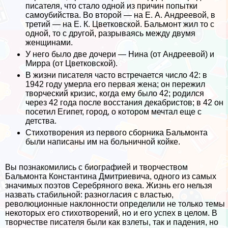
писателя, что стало одной из причин попытки
самоубийства. Во второй — на Е. А. Андреевой, в
третий — на Е. К. Цветковской. Бальмонт жил то с
одной, то с другой, разрываясь между двумя
женщинами.
У него было две дочери — Нина (от Андреевой) и
Мирра (от Цветковской).
В жизни писателя часто встречается число 42: в
1942 году умерла его первая жена; он пережил
творческий кризис, когда ему было 42; родился
через 42 года после восстания декабристов; в 42 он
посетил Египет, город, о котором мечтал еще с
детства.
Стихотворения из первого сборника Бальмонта
были написаны им на больничной койке.
Вы познакомились с биографией и творчеством
Бальмонта Константина Дмитриевича, одного из самых
значимых поэтов Серебряного века. Жизнь его нельзя
назвать стабильной: разногласия с властью,
революционные наклонности определили не только темы
некоторых его стихотворений, но и его успех в целом. В
творчестве писателя были как взлеты, так и падения, но