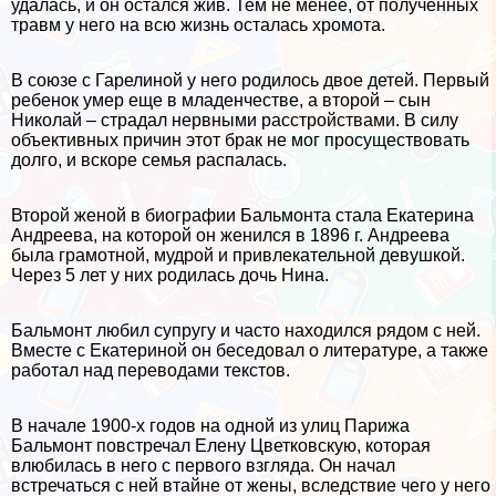
удалась, и он остался жив. Тем не менее, от полученных
травм у него на всю жизнь осталась хромота.
В союзе с Гарелиной у него родилось двое детей. Первый
ребенок умер еще в младенчестве, а второй – сын
Николай – страдал нервными расстройствами. В силу
объективных причин этот бpaк не мог просуществовать
долго, и вскоре семья распалась.
Второй женой в биографии Бальмонта стала Екатерина
Андреева, на которой он женился в 1896 г. Андреева
была грамотной, мудрой и привлекательной дeвyшкой.
Через 5 лет у них родилась дочь Нина.
Бальмонт любил супругу и часто находился рядом с ней.
Вместе с Екатериной он беседовал о литературе, а также
работал над переводами текстов.
В начале 1900-х годов на одной из улиц Парижа
Бальмонт повстречал Елену Цветковскую, которая
влюбилась в него с первого взгляда. Он начал
встречаться с ней втайне от жены, вследствие чего у него