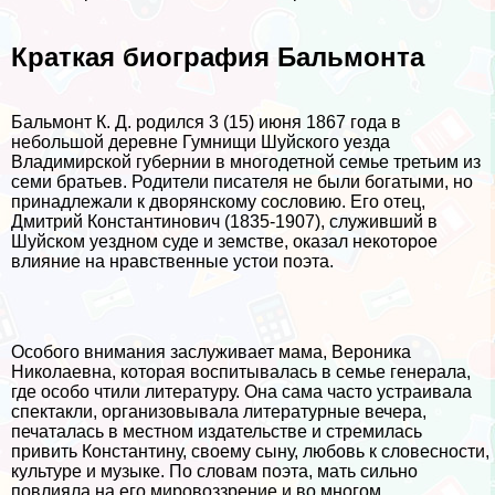
Краткая биография Бальмонта
Бальмонт К. Д. родился 3 (15) июня 1867 года в
небольшой деревне Гумнищи Шуйского уезда
Владимирской губернии в многодетной семье третьим из
семи братьев. Родители писателя не были богатыми, но
принадлежали к дворянскому сословию. Его отец,
Дмитрий Константинович (1835-1907), служивший в
Шуйском уездном суде и земстве, оказал некоторое
влияние на нравственные устои поэта.
Особого внимания заслуживает мама, Вероника
Николаевна, которая воспитывалась в семье генерала,
где особо чтили литературу. Она сама часто устраивала
спектакли, организовывала литературные вечера,
печаталась в местном издательстве и стремилась
привить Константину, своему сыну, любовь к словесности,
культуре и музыке. По словам поэта, мать сильно
повлияла на его мировоззрение и во многом