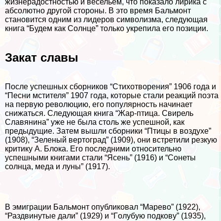
жизнерадостностью и весельем, что показало лирика с
абсолютно другой стороны. В это время Бальмонт
становится одним из лидеров символизма, следующая
книга “Будем как Солнце” только укрепила его позиции.
Закат славы
После успешных сборников “Стихотворения” 1906 года и
“Песни мстителя” 1907 года, которые стали реакций поэта
на первую революцию, его популярность начинает
снижаться. Следующая книга “Жар-птица. Свирель
Славянина” уже не была столь же успешной, как
предыдущие. Затем вышли сборники “Птицы в воздухе”
(1908), “Зеленый вертоград” (1909), они встретили резкую
критику А. Блока. Его последними относительно
успешными книгами стали “Ясень” (1916) и “Сонеты
солнца, меда и луны” (1917).
В эмиграции Бальмонт опубликовал “Марево” (1922),
“Раздвинутые дали” (1929) и “Гoлyбую подкову” (1935),