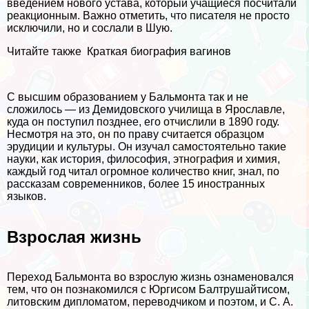
введением нового устава, который учащиеся посчитали
реакционным. Важно отметить, что писателя не просто
исключили, но и сослали в Шую.
Читайте также
Краткая биография вaгинов
С высшим образованием у Бальмонта так и не
сложилось — из Демидовского училища в Ярославле,
куда он поступил позднее, его отчислили в 1890 году.
Несмотря на это, он по праву считается образцом
эрудиции и культуры. Он изучал самостоятельно такие
науки, как история, философия, этнография и химия,
каждый год читал огромное количество книг, знал, по
рассказам современников, более 15 иностранных
языков.
Взрослая жизнь
Переход Бальмонта во взрослую жизнь ознаменовался
тем, что он познакомился с Юргисом Балтрушайтисом,
литовским дипломатом, переводчиком и поэтом, и С. А.