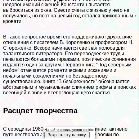
недопониманий с женой Константин пытается
выброситься из окна. Свести счеты с жизнью у него не
получилось, но поэт на целый год остался прикованным к
кровати.
В такое непростое время его поддерживают дружеские
отношения с писателем В. Короленко и профессором Н.
Стороженко. Вскоре начинается светлая полоса для
талантливого литератора. Его переводческие труды
печатаются большими тиражами, поэтические сочинения
издаются один за другим. Первая книга “Под северным
небом” отмечается романтическими исканиями и
печальными сожалениями по безрадостному
существованию. Книга “В безбрежности” обозначается
абстpaктным и музыкальным слиянием рифмы в поисках
всеобщей любви и всепоглощающего счастья.
Расцвет творчества
С середины 1980-х годов Бальмонт начинает активно
На сайте используются cookies
путешествовать: это и развлекательные вояжи по
Закрыть эту плашку