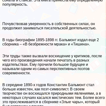
сонаты и стансы. Эта книга принесла ему определенную
популярность.
Почувствовав уверенность в собственных силах, он
продолжил заниматься писательской деятельностью.
В годы биографии 1895-1898 гг. Бальмонт издал еще 2
сборника – «В безбрежности мpaка» и «Тишина».
Эти труды также вызвали восхищение у критиков, после
чего его произведения начали печатать в разных
издательствах. Ему прочили большое будущее и
называли одним из самых перспективных поэтов
современности.
В середине 1890-х годов Константин Бальмонт стал
больше известен, как поэт-символист. В своем
творчестве он восхищался природными явлениями, а в
некоторых случаях касался мистических тем. Более всего
это прослеживается в сборнике «Злые чары», который