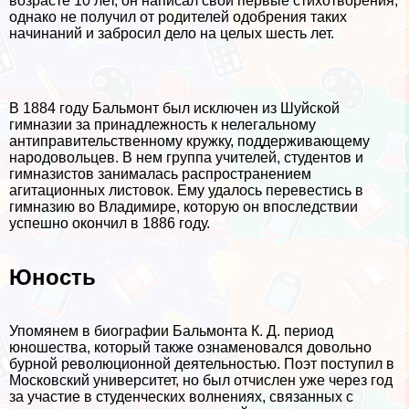
возрасте 10 лет, он написал свои первые стихотворения,
однако не получил от родителей одобрения таких
начинаний и забросил дело на целых шесть лет.
В 1884 году Бальмонт был исключен из Шуйской
гимназии за принадлежность к нелегальному
антиправительственному кружку, поддерживающему
народовольцев. В нем группа учителей, студентов и
гимназистов занималась распространением
агитационных листовок. Ему удалось перевестись в
гимназию во Владимире, которую он впоследствии
успешно окончил в 1886 году.
Юность
Упомянем в биографии Бальмонта К. Д. период
юношества, который также ознаменовался довольно
бурной революционной деятельностью. Поэт поступил в
Московский университет, но был отчислен уже через год
за участие в студенческих волнениях, связанных с