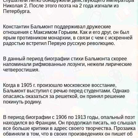
слушатели легко обнаружили действующего императора
Николая 2. После этого поэта на 2 года изгнали из
Петербурга.
Константин Бальмонт поддерживал дружеские
отношения с Максимом Горьким. Как и его друг, он был
ярым противником монархии, в связи с чем с искренней
радостью встретил Первую русскую революцию.
В данный период биографии стихи Бальмонта скорее
напоминали рифмованные лозунги, нежели лирические
четверостишия.
Когда в 1905 г. произошло московское восстание,
Бальмонт выступил с речью перед студентами. Однако
опасаясь оказаться за решеткой, он принял решение
покинуть родину.
В период биографии с 1906 по 1913 годы, опальный поэт
находился во Франции. Он продолжал писать, но слышал
все больше критики в адрес своего творчества. Прозаика
обвиняли в том, что в своих произведениях он пишет об