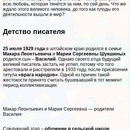
всю любовь, которая тянется за ним, по сей день. Что же
ждало этого великого человека, до того как плоды его
деятельности вышли в мир?
Детство писателя
25 июля 1929 года
в алтайском краю родился в семье
Макара Леонтьевича
и
Марии Сергеевны Шукшиных
родился сын –
Василий
. Однако своего отца будущий
великий писатель застать не успел, потому что того
арестовали и расстреляли в 1933 году, после присвоения
титула
«врага народов»
. Одной из причин такой
жестокости принято считать бушевавший в тот момент
период коллективизации.
Макар Леонтьевич и Мария Сергеевна — родители
Василия
Следующий этап –
обучение в сельской школе
,