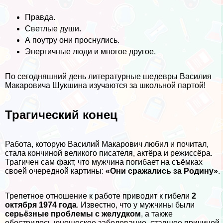
Правда.
Светлые души.
А поутру они проснулись.
Энергичные люди и многое другое.
По сегодняшний день литературные шедевры Василия
Макаровича Шукшина изучаются за школьной партой!
Трагический конец
Работа, которую Василий Макарович любил и почитал,
стала кончиной великого писателя, актёра и режиссёра.
Трагичен сам факт, что мужчина погибает на съёмках
своей очередной картины:
«Они сражались за Родину»
.
Трепетное отношение к работе приводит к гибели
2
октября 1974 года
. Известно, что у мужчины были
серьёзные проблемы с желудком
, а также
обострилось юношеское заболевание, ставшее причиной