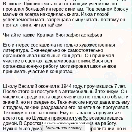
В школе Шукшин считался отстающим учеником, но
проявлял большой интерес к книгам. Под ремнем брюк у
мальчика всегда находилась книга. Из-за плохой
успеваемости мать запрещала сыну читать, поэтому он
прятал книги, читал тайком.
Читайте также
Краткая биография астафьев
Его интерес составляла не только художественная
литература. Еженедельно он самостоятельно
организовывал школьные концерты. Он принимал
участие в сценках, декламировал стихи. Вася вел
организационную работу, мотивировал школьников
принимать участие в концертах.
Школу Василий окончил в 1944 году, проучившись 7 лет.
После этого он поступил в автомобильный техникум. Он
числился среди отстающих учеников не только в области
знаний, но и поведения. Технические науки давались ему
с трудом, лекции раздражали его, занятия он прогуливал.
Техникум он не закончил. Ему оставалось проучиться
всего год, но Шукшин прекратил учебу, возвратившись
домой. В Сростках он устроился в колхоз на работу.
На сайте используются cookies
Закрыть эту плашку
Нужно было думать не только о своем пропитании, но и