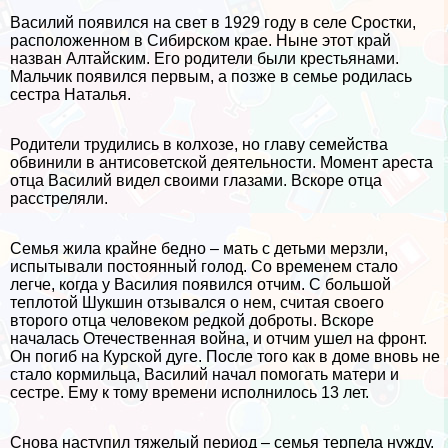
Василий появился на свет в 1929 году в селе Сростки,
расположенном в Сибирском крае. Ныне этот край
назван Алтайским. Его родители были крестьянами.
Мальчик появился первым, а позже в семье родилась
сестра Наталья.
Родители трудились в колхозе, но главу семейства
обвинили в антисоветской деятельности. Момент ареста
отца Василий видел своими глазами. Вскоре отца
расстреляли.
Семья жила крайне бедно – мать с детьми мерзли,
испытывали постоянный голод. Со временем стало
легче, когда у Василия появился отчим. С большой
теплотой Шукшин отзывался о нем, считая своего
второго отца человеком редкой доброты. Вскоре
началась Отечественная война, и отчим ушел на фронт.
Он погиб на Курской дуге. После того как в доме вновь не
стало кормильца, Василий начал помогать матери и
сестре. Ему к тому времени исполнилось 13 лет.
Снова наступил тяжелый период – семья терпела нужду.