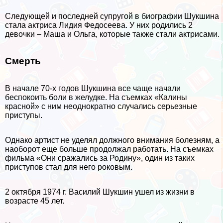
Следующей и последней супругой в биографии Шукшина
стала актриса Лидия Федосеева. У них родились 2
дeвoчки – Маша и Ольга, которые также стали актрисами.
Cмepть
В начале 70-х годов Шукшина все чаще начали
беспокоить боли в желудке. На съемках «Калины
красной» с ним неоднократно случались серьезные
приступы.
Однако артист не уделял должного внимания болезням, а
наоборот еще больше продолжал работать. На съемках
фильма «Они сражались за Родину», один из таких
приступов стал для него роковым.
2 октября 1974 г. Василий Шукшин ушел из жизни в
возрасте 45 лет.