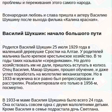
проблемы и переживания этого самого народа.
Всенародная любовь и слава пришла к актеру Василию
Шукшину после выхода фильма «Калина красная».
Василий Шукшин: начало большого пути
Родился Василий Шукшин 25 июля 1929 года в
маленькой деревушке Сростки на Алтае. У родителей
мальчика было крепкое крестьянское хозяйство. В те
годы таких называли «середняками». Но долго
хозяйствовать им не дали, пришлось вступать в колхоз.
Отец Василия, Макар Шукшин, прошел обучение, и даже
успел поработать на молотилке механизатором. Но в
1933-м мужчина все равно был репрессирован и
расстрелян. Реабилитировали его только в 1956-м,
поcмepтно.
В 1933-м маме Василия Шукшина было всего 24 года.
Она осталась совсем одна с двумя малолетними детьми.
Кроме Василия в семье подрастала дочь Светлана.