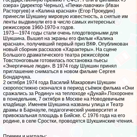
озера» (директор Черных), «Печки-лавочки» (Иван
Расторгуев) и «Калина красная» (Егор Прокудин)
принесли Шукшину мировую известность, а снятые им
ленты выдвинули его в число самых интересных
режиссеров 1960-1970-х годов.
1973—1974 годы стали очень плодотворными для
Шукшина. Вышел на экраны его фильм «Калина
красная», получивший первый приз ВКФ. Опубликован
новый сборник рассказов «Хаpaктеры». На сцене
Большого драматического театра режиссёром
Товстоноговым готовилась постановка пьесы
«Энергичные люди». В 1974 году Шукшин принял
приглашение сниматься в новом фильме Сергея
Бондарчука.
2 октября 1974 года Василий Макарович Шукшин
скоропостижно скончался в период съёмок фильма «Они
сражались за Родину» на теплоходе «Дунай».Похоронен
в понедельник, 7 октября в Москве на Новодевичьем
кладбище. Именем Шукшина названы улица и Театр
драмы в Барнауле, педагогический университет и
привокзальная площадь в Бийске. С 1976 года на его
родине, в селе Сростки, проводятся Шукшинские чтения.
Премии и награды: