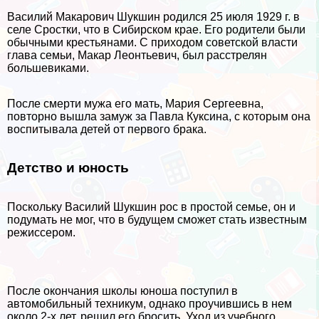
Василий Макарович Шукшин родился 25 июля 1929 г. в
селе Сростки, что в Сибирском крае. Его родители были
обычными крестьянами. С приходом советской власти
глава семьи, Макар Леонтьевич, был расстрелян
большевиками.
После cмepти мужа его мать, Мария Сергеевна,
повторно вышла замуж за Павла Куксина, с которым она
воспитывала детей от первого бpaка.
Детство и юность
Поскольку Василий Шукшин рос в простой семье, он и
подумать не мог, что в будущем сможет стать известным
режиссером.
После окончания школы юноша поступил в
автомобильный техникум, однако проучившись в нем
около 2-х лет, решил его бросить. Уход из учебного