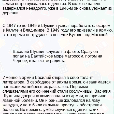
семья остро нуждалась в деньгах. В колхозе парень
задержался ненадолго, уже в 1946-м он снова уезжает из
деревни.
С 1947-го по 1949-й Шукшин успел поработать слесарем
в Калуге и Владимире. В 1949 году его призвали в армию,
в это время он трудился в поселке Бутово под Москвой.
Василий Шукшин служил на флоте. Сразу он
попал на Балтийское море матросом, потом на
Черное, в качестве радиста.
Именно в армии Василий открыл в себе талант
литератора. В свободное от вахты время, он занимается
написанием небольших рассказов. Первыми
слушателями его сочинений стали сослуживцы. Василия
Шукшина досрочно комиссовали из армии, по причине
язвенной болезни. Он и раньше жаловался на язву
желудка, у него были сильные приступы обострения
болезни. Во время службы случился один из таких