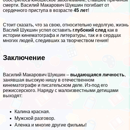
cмepти. Василий Макарович Шукшин погибает от
сердечного приступа в возрасте
45 лет
!
Стоит сказать, что за свою, относительно недолгую, жизнь
Васлий Шукшин успел оставить
глубокий след
как в
истории кинематографа и литературы, так и в сердцах
многих людей, следивших за творчеством гения!
Заключение
Василий Макарович Шукшин –
выдающаяся личность
,
занявшая высокую нишу в отечественном
кинематографе и писательском деле. Из-под его
режиссерского. Наряду с малоизвестными детищами
выходят:
Калина красная.
Мужской разговор.
Аленка и многие другие фильмы!