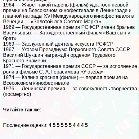
1964 — Живёт такой парень (фильм) удостоен первой
премии на Всесоюзном кинофестивале в Ленинграде и
главной награды XVI Международного кинофестиваля в
Венеции — «Золотой лев Святого Марка».
1969 — Государственная премия РСФСР имени братьев
Васильевых — За художественный фильм «Ваш сын и
брат»
1969 — Заслуженный деятель искусств РСФСР
1967 — Указом Президиума Верховного Совета СССР
Василий Шукшин награждён орденом Трудового
Красного Знамени.
1971 — Государственная премия СССР — за исполнение
роли в фильме С. А. Герасимова «У озера»
1974 — Калина красная (фильм) — первая премия на
Всесоюзном кинофестивале
1976 — Ленинская премия — за совокупность творчества
(поcмepтно)
Читайте так же:
Последние оценки:
4
5
5
5
5
5
4
4
4
5