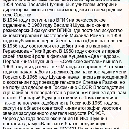
1954 годах Василий Шукшин был учителем истории и
директором школы сельской молодежи в своем родном
селе Сростки.
В 1954 году поступил во ВГИК на режиссерское
отделение. В 1960 году Василий Шукшин окончил
режиссерский факультет ВГИКа, где постигал искусство
кинематографии в мастерской Михаила Ромма. В 1958
году опубликован первый его рассказ «Двое на телеге».
В 1956 году состоялся его дебют в кино в картине
Герасимова «Тихий дон». В 1958 году снялся в первой
своей главной роли в фильме Хуциева «Два Федора».
Первая книга Шукшина — «Сельские жители» вышла в
1963 году в издательстве «Молодая гвардия». В этом же
году он начал работать режиссёром на киностудии имени
Горького.В 1965 году Шукшин начал писать киносценарий
о восстании под предводительством Степана Разина, но
не получил одобрения Госкомкино СССР. Впоследствии
сценарий был переработан в роман «Я пришёл дать вам
волю». Сценарий будущего фильма «Точка кипения»
также не получил одобрения в Госкино.В 1969 году за
заслуги в области советской кинематографии удостоен
звания заслуженного деятеля искусств РСФСР.
Через два года после окончания ВГИКа Шукшин
поставил драму «Ваш сын и брат», получившую
Государственную премию РСФСР. Роли в фильмах «У