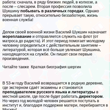
работа: сначала, в ряду близких людей, в колхозе, а
после – слесарем. Вторая профессия позволила
Шукшину
побывать в различных городах
. Однако
прерывает такую, относительно беззаботную, жизнь
военная служба!
Делом своей военной жизни Василий Шукшин назначает
мореплавание
и отправляется служить на флот (от
матроса до радиста). И этот период помогает молодому
человеку определиться с действительным занятием –
литературой, которая всё больше увлекает Шукшина,
находящегося на службе. Он пишет свои первые
произведения.
Читайте также
Краткая биография шергин
В 53-м году Василий возвращается в родную деревню,
где экстерном сдаёт экзамены и становится
преподавателем русского языка и литературы
в
местной школе, где после будет работать
директором
.
Но через год молодой человек решается поступать в
институт и, благодаря поддержке матери, перебирается в
Москву!