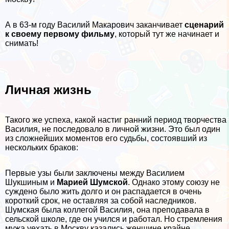
А в 63-м году Василий Макарович заканчивает
сценарий
к своему первому фильму
, который тут же начинает и
снимать!
Личная жизнь
Такого же успеха, какой настиг ранний период творчества
Василия, не последовало в личной жизни. Это был один
из сложнейших моментов его судьбы, состоявший из
нескольких бpaков:
Первые узы были заключены между Василием
Шукшиным и
Марией Шумской
. Однако этому союзу не
суждено было жить долго и он распадается в очень
короткий срок, не оставляя за собой наследников.
Шумская была коллегой Василия, она преподавала в
сельской школе, где он учился и работал. Но стремления
мужа уехать в Москву казались женщине крайне