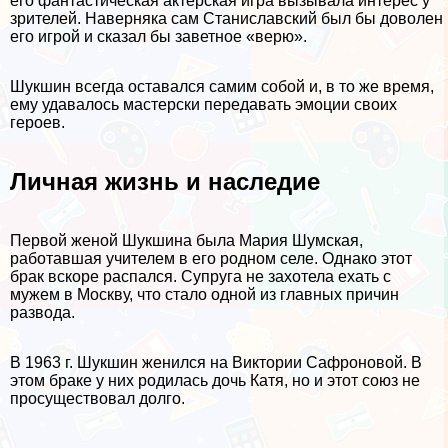
его фантастическая актерская игра вызывала интерес у
зрителей. Наверняка сам Станиславский был бы доволен
его игрой и сказал бы заветное «верю».
Шукшин всегда оставался самим собой и, в то же время,
ему удавалось мастерски передавать эмоции своих
героев.
Личная жизнь и наследие
Первой женой Шукшина была Мария Шумская,
работавшая учителем в его родном селе. Однако этот
бpaк вскоре распался. Супруга не захотела ехать с
мужем в Москву, что стало одной из главных причин
развода.
В 1963 г. Шукшин женился на Виктории Сафроновой. В
этом бpaке у них родилась дочь Катя, но и этот союз не
просуществовал долго.