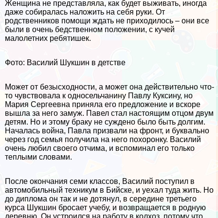
Женщина не представляла, как будет выживать, иногда
даже собиралась наложить на себя руки. От
родственников помощи ждать не приходилось – они все
были в очень бедственном положении, с кучей
малолетних ребятишек.
Фото: Василий Шукшин в детстве
Может от безысходности, а может она действительно что-
то чувствовала к односельчанину Павлу Куксину, но
Мария Сергеевна приняла его предложение и вскоре
вышла за него замуж. Павел стал настоящим отцом двум
детям. Но и этому бpaку не суждено было быть долгим.
Началась война, Павла призвали на фронт, и буквально
через год семья получила на него похоронку. Василий
очень любил своего отчима, и вспоминал его только
теплыми словами.
После окончания семи классов, Василий поступил в
автомобильный техникум в Бийске, и уехал туда жить. Но
до диплома он так и не дотянул, в середине третьего
курса Шукшин бросает учебу, и возвращается в родную
деревню. Он устроился на работу в колхоз, потому что