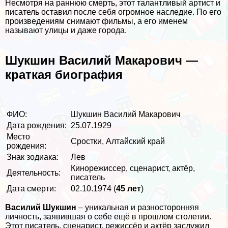
Несмотря на раннюю cмepть, этот талантливый артист и
писатель оставил после себя огромное наследие. По его
произведениям снимают фильмы, а его именем
называют улицы и даже города.
Шукшин Василий Макарович —
краткая биография
ФИО:
Шукшин Василий Макарович
Дата рождения:
25.07.1929
Место
Сростки, Алтайский край
рождения:
Знак зодиака:
Лев
Кинорежиссер, сценарист, актёр,
Деятельность:
писатель
Дата cмepти:
02.10.1974 (
45 лет
)
Василий Шукшин
– уникальная и разносторонняя
личность, заявившая о себе ещё в прошлом столетии.
Этот писатель, сценарист, режиссёр и актёр заслужил