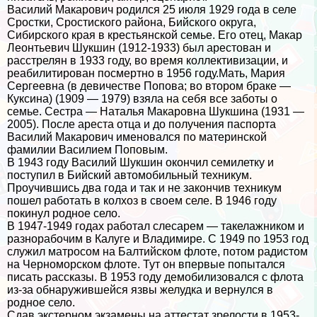
Василий Макарович родился 25 июля 1929 года в селе
Сростки, Сростиского района, Бийского округа,
Сибирского края в крестьянской семье. Его отец, Макар
Леонтьевич Шукшин (1912-1933) был арестован и
расстрелян в 1933 году, во время коллективизации, и
реабилитирован поcмepтно в 1956 году.Мать, Мария
Сергеевна (в девичестве Попова; во втором бpaке —
Куксина) (1909 — 1979) взяла на себя все заботы о
семье. Сестра — Наталья Макаровна Шукшина (1931 —
2005). После ареста отца и до получения паспорта
Василий Макарович именовался по материнской
фамилии Василием Поповым.
В 1943 году Василий Шукшин окончил семилетку и
поступил в Бийский автомобильный техникум.
Проучившись два года и так и не закончив техникум
пошел работать в колхоз в своем селе. В 1946 году
покинул родное село.
В 1947-1949 годах работал слесарем — такелажником и
разнорабочим в Калуге и Владимире. С 1949 по 1953 год
служил матросом на Балтийском флоте, потом радистом
на Черноморском флоте. Тут он впервые попытался
писать рассказы. В 1953 году демобилизовался с флота
из-за обнаружившейся язвы желудка и вернулся в
родное село.
Сдав экстерном экзамены на аттестат зрелости в 1953-