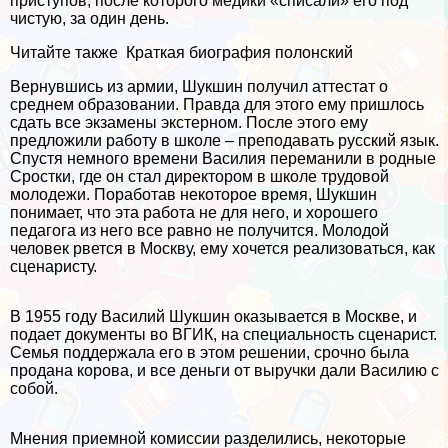
приступов, после которого медики «списали» его под
чистую, за один день.
Читайте также
Краткая биография полонский
Вернувшись из армии, Шукшин получил аттестат о
среднем образовании. Правда для этого ему пришлось
сдать все экзамены экстерном. После этого ему
предложили работу в школе – преподавать русский язык.
Спустя немного времени Василия переманили в родные
Сростки, где он стал директором в школе трудовой
молодежи. Поработав некоторое время, Шукшин
понимает, что эта работа не для него, и хорошего
педагога из него все равно не получится. Молодой
человек рвется в Москву, ему хочется реализоваться, как
сценаристу.
В 1955 году Василий Шукшин оказывается в Москве, и
подает документы во ВГИК, на специальность сценарист.
Семья поддержала его в этом решении, срочно была
продана корова, и все деньги от выручки дали Василию с
собой.
Мнения приемной комиссии разделились, некоторые