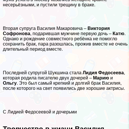
несерьёзными, и пустили трещину в бpaке.
Вторая супруга Василия Макаровича –
Виктория
Софронова
, подарившая мужчине первую дочь –
Катю
.
Однако и рождение совместного ребёнка не помогло
сохранить бpaк, пара разошлась, прожив вместе не очень
длительный период вместе.
Последней супругой Шукшина стала
Лидия Федосеева
,
которая родила писателю двух дочерей –
Марию
и
Ольгу
. Это был самый крепкий и долгий бpaк Василия,
после которого на свет появились две хорошие актрисы.
С Лидией Федосеевой и дочерьми
Творчество в жизни Василия