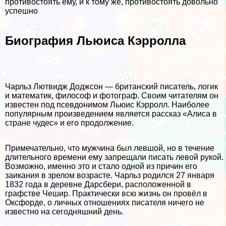
противостоять ему, и к тому же, противостоять довольно
успешно
Биография Льюиса Кэрролла
Чарльз Лютвидж Доджсон — британский писатель, логик
и математик, философ и фотограф. Своим читателям он
известен под псевдонимом Льюис Кэрролл. Наиболее
популярным произведением является рассказ «Алиса в
стране чудес» и его продолжение.
Примечательно, что мужчина был левшой, но в течение
длительного времени ему запрещали писать левой рукой.
Возможно, именно это и стало одной из причин его
заикания в зрелом возрасте. Чарльз родился 27 января
1832 года в деревне Дарсбери, расположенной в
графстве Чешир. Пpaктически всю жизнь он провёл в
Оксфорде, о личных отношениях писателя ничего не
известно на сегодняшний день.