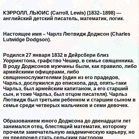
КЭРРОЛЛ, ЛЬЮИС (Carroll, Lewis) (1832–1898) —
английский детский писатель, математик, логик.
Настоящее имя – Чарлз Лютвидж Доджсон (Charles
Lutwidge Dodgson).
Родился 27 января 1832 в Дейрсбери близ
Уоррингтона, графство Чешир, в семье священника.
В роду Доджсонов мужчины были, как правило, либо
армейскими офицерами, либо
священнослужителями (один из его прадедов,
Чарльз, дослужился до епископа, дед, опять-таки
Чарльз, был армейским капитаном, а его старший
сын, и тоже Чарльз, был отцом писателя). Чарльз
Лютвидж был третьим ребенком и старшим сыном в
семье среди четверых мальчиков и семи девочек.
Образованием юного Доджсона до двенадцати лет
занимался отец, блестящий математик, которому
прочили замечательную академическую карьеру, но
он предпочел стать сельским пастором.