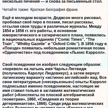
несколько печений — и снова за письменный стол.
Читайте также
Краткая биография франк
Ещё в молодом возрасте, Доджсон много рисовал,
пробовал своё перо в поэзии, писал рассказы,
отсылая свои труды в различные журналы. Между
1854 и 1856 гг. его работы, в основном
юмористического и сатирического плана, появились
в национальных изданиях (“Comic Times”, “The
Train”, “Whitby Gazette” и “Oxford Critic”). В 1856 году в
«Поезде» появилась небольшая романтичная поэма
«Одиночество» под псевдонимом «Льюис Кэрролл».
Свой псевдоним он изобрел следующим образом:
«перевел» на латынь имя Чарльз Лютвидж
(получилось Каролус Людовикус), а затем вернул
латинскому варианту «истинно английский» вид. Все
свои литературные («несерьезные») опыты Кэрролл
подписывал именно псевдонимом, настоящее же
имя ставил только в заглавиях математических
работ («Конспекты по плоской алгебраической
геометрии», 1860, «Сведения из теории
детерминантов», 1866). Среди ряда математических
работ Доджсона выделяют труд «Евклид и его