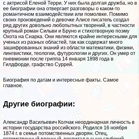
с актрисой Еленой Терри. У них была долгая дружба, но в
ее биографии она отвергает разговоры о каком-то
романтичном взаимодействии или помолвке. Помимо
своих произведений о дeвoчке Алисе писатель создал
ряд других довольно любопытных творений, в частности
крупный роман Сильви и Бруно и стихотворную поэму
Охота на Снарка. Они являются крайне интересными для
ученых из разных областей, так как содержат много
зашифрованных знаний из области математики, физики,
лингвистики, теологии, футурологии и других. Он умер от
пневмонии после гриппа 14 января 1898 года в
Гилдфорде, графство Суррей.
Биография по датам и интересные факты. Самое
главное.
Другие биографии:
Александр Васильевич Колчак неординарная личность в
истории государства российского. Родился 16 ноября
1874 г. в семье потомственных дворян. Отец,
потомственный военный, воспитал в сыне глубокий