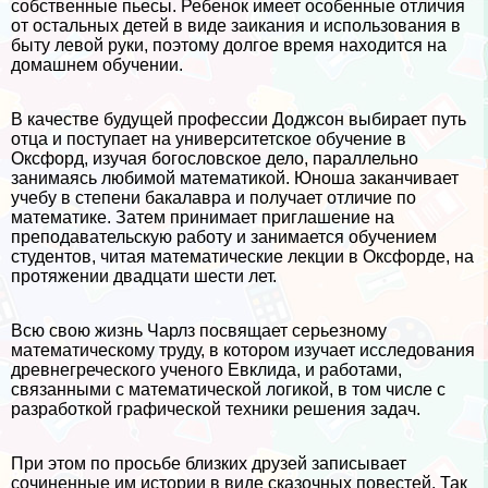
собственные пьесы. Ребенок имеет особенные отличия
от остальных детей в виде заикания и использования в
быту левой руки, поэтому долгое время находится на
домашнем обучении.
В качестве будущей профессии Доджсон выбирает путь
отца и поступает на университетское обучение в
Оксфорд, изучая богословское дело, параллельно
занимаясь любимой математикой. Юноша заканчивает
учебу в степени бакалавра и получает отличие по
математике. Затем принимает приглашение на
преподавательскую работу и занимается обучением
студентов, читая математические лекции в Оксфорде, на
протяжении двадцати шести лет.
Всю свою жизнь Чарлз посвящает серьезному
математическому труду, в котором изучает исследования
древнегреческого ученого Евклида, и работами,
связанными с математической логикой, в том числе с
разработкой графической техники решения задач.
При этом по просьбе близких друзей записывает
сочиненные им истории в виде сказочных повестей. Так