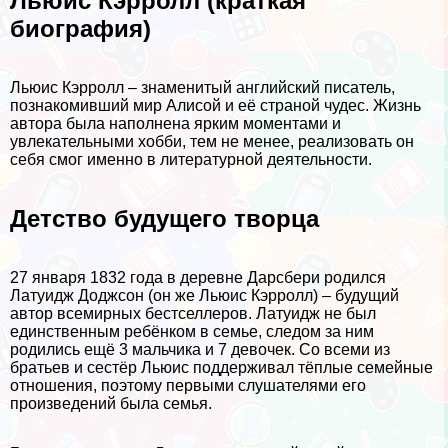
Льюис Кэрролл (краткая
биография)
Льюис Кэрролл – знаменитый английский писатель,
познакомивший мир Алисой и её страной чудес. Жизнь
автора была наполнена ярким моментами и
увлекательными хобби, тем не менее, реализовать он
себя смог именно в литературной деятельности.
Детство будущего творца
27 января 1832 года в деревне Дарсбери родился
Латуидж Доджсон (он же Льюис Кэрролл) – будущий
автор всемирных бестселлеров. Латуидж не был
единственным ребёнком в семье, следом за ним
родились ещё 3 мальчика и 7 девочек. Со всеми из
братьев и сестёр Льюис поддерживал тёплые семейные
отношения, поэтому первыми слушателями его
произведений была семья.