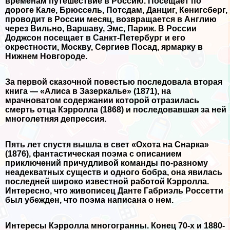
временам путешествие в Россию. Посещает по
дороге Кале, Брюссель, Потсдам, Данциг, Кенигсберг,
проводит в России месяц, возвращается в Англию
через Вильно, Варшаву, Эмс, Париж. В России
Доджсон посещает в Санкт-Петербург и его
окрестности, Москву, Сергиев Посад, ярмарку в
Нижнем Новгороде.
За первой сказочной повестью последовала вторая
книга — «Алиса в Зазеркалье» (1871), на
мрачноватом содержании которой отразилась
cмepть отца Кэрролла (1868) и последовавшая за ней
многолетняя депрессия.
Пять лет спустя вышла в свет «Охота на Снарка»
(1876), фантастическая поэма с описанием
приключений причудливой комaнды по-разному
неадекватных существ и одного бобра, она явилась
последней широко известной работой Кэрролла.
Интересно, что живописец Данте Габриэль Россетти
был убежден, что поэма написана о нем.
Интересы Кэрролла многогранны. Конец 70-х и 1880-