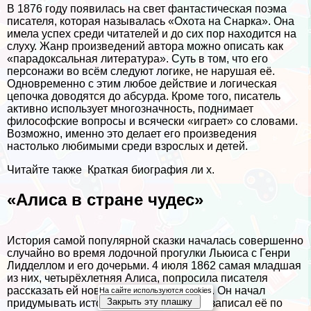
В 1876 году появилась на свет фантастическая поэма
писателя, которая называлась «Охота на Снарка». Она
имела успех среди читателей и до сих пор находится на
слуху. Жанр произведений автора можно описать как
«парадоксальная литература». Суть в том, что его
персонажи во всём следуют логике, не нарушая её.
Одновременно с этим любое действие и логическая
цепочка доводятся до абсурда. Кроме того, писатель
активно использует многозначность, поднимает
философские вопросы и всячески «играет» со словами.
Возможно, именно это делает его произведения
настолько любимыми среди взрослых и детей.
Читайте также
Краткая биография ли х.
«Алиса в стране чудес»
История самой популярной сказки началась совершенно
случайно во время лодочной прогулки Льюиса с Генри
Лидделлом и его дочерьми. 4 июля 1862 самая младшая
из них, четырёхлетняя Алиса, попросила писателя
рассказать ей новую интересную сказку. Он начал
На сайте используются cookies
Закрыть эту плашку
придумывать историю на ходу, а затем записал её по