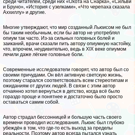
среди читателей, среди них «Охота на Снарка», «Сильви
и Бруно», «История с узелками», «Что черепаха сказала
Аххиллу» и другие.
Многие утверждают, что мир созданный Льюисом не был
бы таким необычным, если бы автор не употрeблял
опиум так часто. Из-за сильных головных болей и
заиканий, врачи сказали пить автору опиумную настойку,
что, впрочем, неудивительно, ведь в XIX веке опиумом
лечили даже лёгкие головные боли.
Современные исследователи говорят, что автор был со
своими причудами. Он вёл активную светскую жизнь,
поэтому старался соответствовать всем стереотипам и
ожиданиям от других людей. В связи с этим автор
отчаянно хотел вернуться в детство, когда всё было
гораздо проще и понятнее и достаточно было просто
оставаться самим собой.
Автор страдал бессонницей и большую часть своего
времени проводил исследования. Льюис был глубоко
убеждён в том, что где-то есть выход за пределы
реальности. Поэтому автор всегда пытался узнать