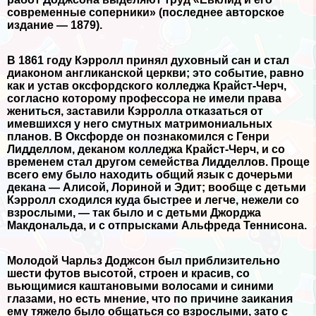
современные соперники» (последнее авторское
издание — 1879).
В 1861 году Кэрролл принял духовный сан и стал
диаконом англиканской церкви; это событие, равно
как и устав оксфордского колледжа Крайст-Черч,
согласно которому профессора не имели права
жениться, заставили Кэрролла отказаться от
имевшихся у него смутных матримониальных
планов. В Оксфорде он познакомился с Генри
Лидделлом, деканом колледжа Крайст-Черч, и со
временем стал другом семейства Лидделлов. Проще
всего ему было находить общий язык с дочерьми
декана — Алисой, Лориной и Эдит; вообще с детьми
Кэрролл сходился куда быстрее и легче, нежели со
взрослыми, — так было и с детьми Джорджа
Макдональда, и с отпрысками Альфреда Теннисона.
Молодой Чарльз Доджсон был приблизительно
шести футов высотой, строен и красив, со
вьющимися каштановыми волосами и синими
глазами, но есть мнение, что по причине заикания
ему тяжело было общаться со взрослыми, зато с