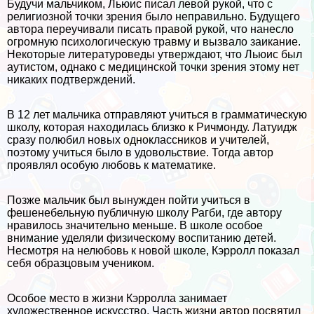
Будучи мальчиком, Льюис писал левой рукой, что с
религиозной точки зрения было неправильно. Будущего
автора переучивали писать правой рукой, что нанесло
огромную психологическую травму и вызвало заикание.
Некоторые литературоведы утверждают, что Льюис был
аутистом, однако с медицинской точки зрения этому нет
никаких подтверждений.
В 12 лет мальчика отправляют учиться в грамматическую
школу, которая находилась близко к Ричмонду. Латуидж
сразу полюбил новых одноклассников и учителей,
поэтому учиться было в удовольствие. Тогда автор
проявлял особую любовь к математике.
Позже мальчик был вынужден пойти учиться в
фешенебельную публичную школу Рагби, где автору
нравилось значительно меньше. В школе особое
внимание уделяли физическому воспитанию детей.
Несмотря на нелюбовь к новой школе, Кэрролл показал
себя образцовым учеником.
Особое место в жизни Кэрролла занимает
художественное искусство. Часть жизни автор посвятил