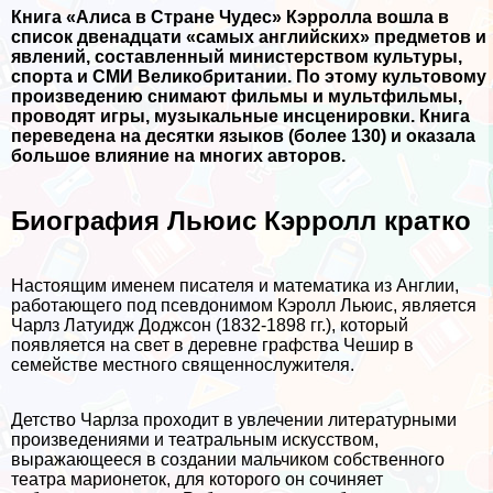
Книга «Алиса в Стране Чудес» Кэрролла вошла в
список двенадцати «самых английских» предметов и
явлений, составленный министерством культуры,
спорта и СМИ Великобритании. По этому культовому
произведению снимают фильмы и мультфильмы,
проводят игры, музыкальные инсценировки. Книга
переведена на десятки языков (более 130) и оказала
большое влияние на многих авторов.
Биография Льюис Кэрролл кратко
Настоящим именем писателя и математика из Англии,
работающего под псевдонимом Кэролл Льюис, является
Чарлз Латуидж Доджсон (1832-1898 гг.), который
появляется на свет в деревне графства Чешир в
семействе местного священнослужителя.
Детство Чарлза проходит в увлечении литературными
произведениями и театральным искусством,
выражающееся в создании мальчиком собственного
театра марионеток, для которого он сочиняет