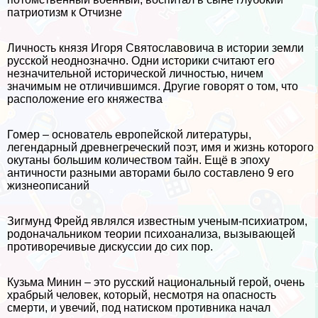
патриотизм к Отчизне
Личность князя Игоря Святославовича в истории земли
русской неоднозначно. Одни историки считают его
незначительной исторической личностью, ничем
значимым не отличившимся. Другие говорят о том, что
расположение его княжества
Гомер – основатель европейской литературы,
легендарный древнегреческий поэт, имя и жизнь которого
окутаны большим количеством тайн. Ещё в эпоху
античности разными авторами было составлено 9 его
жизнеописаний
Зигмунд Фрейд являлся известным ученым-психиатром,
родоначальником теории психоанализа, вызывающей
противоречивые дискуссии до сих пор.
Кузьма Минин – это русский национальный герой, очень
храбрый человек, который, несмотря на опасность
cмepти, и увечий, под натиском противника начал