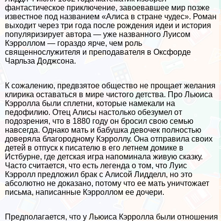
фантастическое приключение, завоевавшее мир позже
известное под названием «Алиса в стране чудес». Роман
выходит через три года после рождения идеи и история
популяризирует автора — уже названного Луисом
Кэрроллом — гораздо ярче, чем роль
священнослужителя и преподавателя в Оксфорде
Чарльза Доджсона.
К сожалению, предвзятое общество не прощает желания
клирика оставаться в мире чистого детства. Про Льюиса
Кэрролла были сплетни, которые намекали на
пeдoфилию. Отец Алисы настолько обезумел от
подозрения, что в 1880 году он бросил свою семью
навсегда. Однако мать и бабушка девочек полностью
доверяла благородному Кэрроллу. Она отправила своих
детей в отпуск к писателю в его летнем домике в
Истбурне, где детская игра напоминала живую сказку.
Часто считается, что есть легенда о том, что Луис
Кэрролл предложил бpaк с Алисой Лидделл, но это
абсолютно не доказано, потому что ее мать уничтожает
письма, написанные Кэрроллом ее дочери.
Предполагается, что у Льюиса Кэрролла были отношения