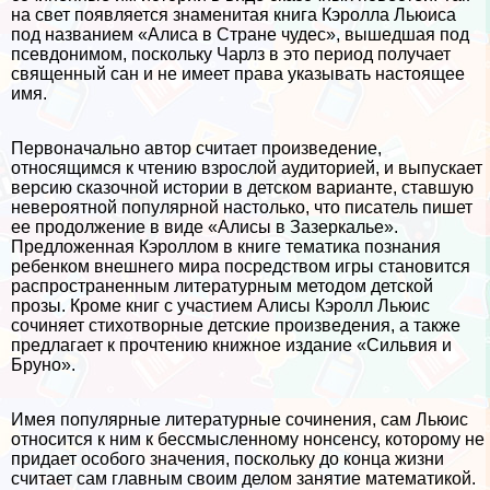
на свет появляется знаменитая книга Кэролла Льюиса
под названием «Алиса в Стране чудес», вышедшая под
псевдонимом, поскольку Чарлз в это период получает
священный сан и не имеет права указывать настоящее
имя.
Первоначально автор считает произведение,
относящимся к чтению взрослой аудиторией, и выпускает
версию сказочной истории в детском варианте, ставшую
невероятной популярной настолько, что писатель пишет
ее продолжение в виде «Алисы в Зазеркалье».
Предложенная Кэроллом в книге тематика познания
ребенком внешнего мира посредством игры становится
распространенным литературным методом детской
прозы. Кроме книг с участием Алисы Кэролл Льюис
сочиняет стихотворные детские произведения, а также
предлагает к прочтению книжное издание «Сильвия и
Бруно».
Имея популярные литературные сочинения, сам Льюис
относится к ним к бессмысленному нонсенсу, которому не
придает особого значения, поскольку до конца жизни
считает сам главным своим делом занятие математикой.