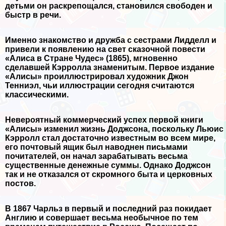
детьми он раскрепощался, становился свободен и
быстр в речи.
Именно знакомство и дружба с сестрами Лидделл и
привели к появлению на свет сказочной повести
«Алиса в Стране Чудес» (1865), мгновенно
сделавшей Кэрролла знаменитым. Первое издание
«Алисы» проиллюстрировал художник Джон
Тенниэл, чьи иллюстрации сегодня считаются
классическими.
Невероятный коммерческий успех первой книги
«Алисы» изменил жизнь Доджсона, поскольку Льюис
Кэрролл стал достаточно известным во всем мире,
его почтовый ящик был наводнен письмами
почитателей, он начал заpaбатывать весьма
существенные денежные суммы. Однако Доджсон
так и не отказался от скромного быта и церковных
постов.
В 1867 Чарльз в первый и последний раз покидает
Англию и совершает весьма необычное по тем