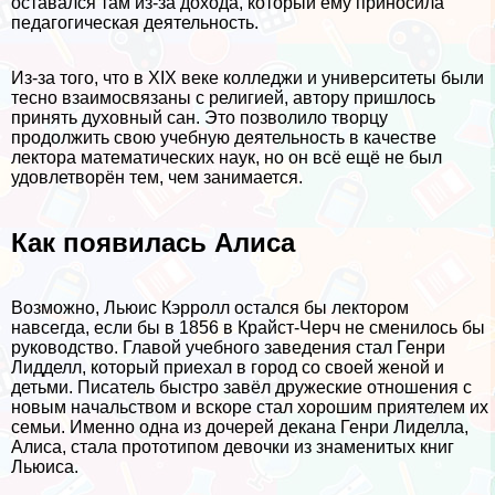
оставался там из-за дохода, который ему приносила
педагогическая деятельность.
Из-за того, что в XIX веке колледжи и университеты были
тесно взаимосвязаны с религией, автору пришлось
принять духовный сан. Это позволило творцу
продолжить свою учебную деятельность в качестве
лектора математических наук, но он всё ещё не был
удовлетворён тем, чем занимается.
Как появилась Алиса
Возможно, Льюис Кэрролл остался бы лектором
навсегда, если бы в 1856 в Крайст-Черч не сменилось бы
руководство. Главой учебного заведения стал Генри
Лидделл, который приехал в город со своей женой и
детьми. Писатель быстро завёл дружеские отношения с
новым начальством и вскоре стал хорошим приятелем их
семьи. Именно одна из дочерей декана Генри Лиделла,
Алиса, стала прототипом дeвoчки из знаменитых книг
Льюиса.