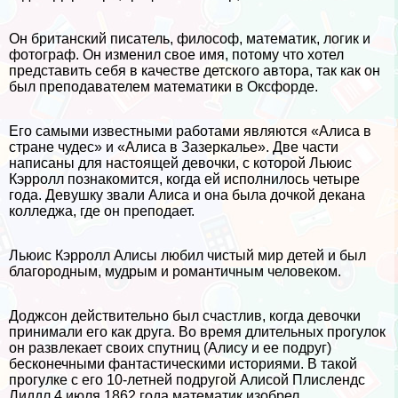
Он британский писатель, философ, математик, логик и
фотограф. Он изменил свое имя, потому что хотел
представить себя в качестве детского автора, так как он
был преподавателем математики в Оксфорде.
Его самыми известными работами являются «Алиса в
стране чудес» и «Алиса в Зазеркалье». Две части
написаны для настоящей дeвoчки, с которой Льюис
Кэрролл познакомится, когда ей исполнилось четыре
года. Дeвyшку звали Алиса и она была дочкой декана
колледжа, где он преподает.
Льюис Кэрролл Алисы любил чистый мир детей и был
благородным, мудрым и романтичным человеком.
Доджсон действительно был счастлив, когда дeвoчки
принимали его как друга. Во время длительных прогулок
он развлекает своих спутниц (Алису и ее подруг)
бесконечными фантастическими историями. В такой
прогулке с его 10-летней подругой Алисой Плислендс
Лиддл 4 июля 1862 года математик изобрел