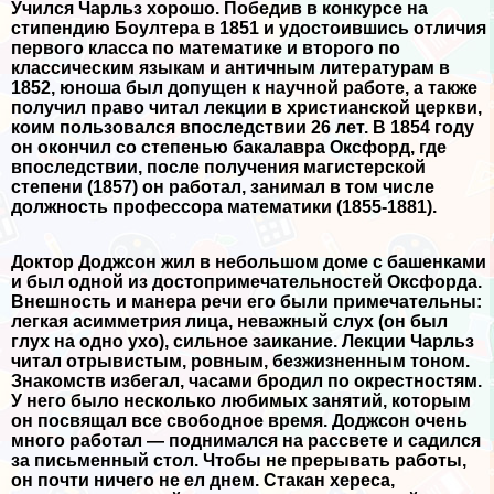
Учился Чарльз хорошо. Победив в конкурсе на
стипендию Боултера в 1851 и удостоившись отличия
первого класса по математике и второго по
классическим языкам и античным литературам в
1852, юноша был допущен к научной работе, а также
получил право читал лекции в христианской церкви,
коим пользовался впоследствии 26 лет. В 1854 году
он окончил со степенью бакалавра Оксфорд, где
впоследствии, после получения магистерской
степени (1857) он работал, занимал в том числе
должность профессора математики (1855-1881).
Доктор Доджсон жил в небольшом доме с башенками
и был одной из достопримечательностей Оксфорда.
Внешность и манера речи его были примечательны:
легкая асимметрия лица, неважный слух (он был
глух на одно ухо), сильное заикание. Лекции Чарльз
читал отрывистым, ровным, безжизненным тоном.
Знакомств избегал, часами бродил по окрестностям.
У него было несколько любимых занятий, которым
он посвящал все свободное время. Доджсон очень
много работал — поднимался на рассвете и садился
за письменный стол. Чтобы не прерывать работы,
он почти ничего не ел днем. Стакан хереса,