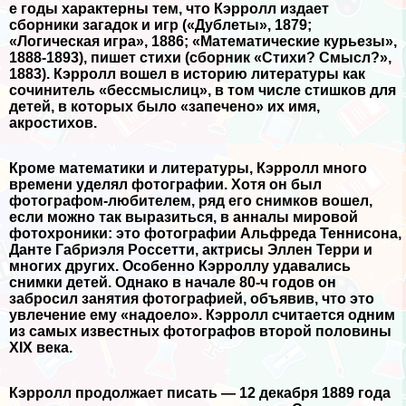
е годы хаpaктерны тем, что Кэрролл издает
сборники загадок и игр («Дублеты», 1879;
«Логическая игра», 1886; «Математические курьезы»,
1888-1893), пишет стихи (сборник «Стихи? Смысл?»,
1883). Кэрролл вошел в историю литературы как
сочинитель «бессмыслиц», в том числе стишков для
детей, в которых было «запечено» их имя,
акростихов.
Кроме математики и литературы, Кэрролл много
времени уделял фотографии. Хотя он был
фотографом-любителем, ряд его снимков вошел,
если можно так выразиться, в анналы мировой
фотохроники: это фотографии Альфреда Теннисона,
Данте Габриэля Россетти, актрисы Эллен Терри и
многих других. Особенно Кэрроллу удавались
снимки детей. Однако в начале 80-ч годов он
забросил занятия фотографией, объявив, что это
увлечение ему «надоело». Кэрролл считается одним
из самых известных фотографов второй половины
XIX века.
Кэрролл продолжает писать — 12 декабря 1889 года