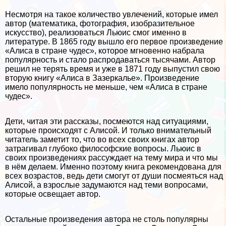
Несмотря на такое количество увлечений, которые имел
автор (математика, фотография, изобразительное
искусство), реализоваться Льюис смог именно в
литературе. В 1865 году вышло его первое произведение
«Алиса в стране чудес», которое мгновенно набрала
популярность и стало распродаваться тысячами. Автор
решил не терять время и уже в 1871 году выпустил свою
вторую книгу «Алиса в Зазеркалье». Произведение
имело популярность не меньше, чем «Алиса в стране
чудес».
Дети, читая эти рассказы, посмеются над ситуациями,
которые происходят с Алисой. И только внимательный
читатель заметит то, что во всех своих книгах автор
затрагивал глубоко философские вопросы. Льюис в
своих произведениях рассуждает на тему мира и что мы
в нём делаем. Именно поэтому книга рекомендована для
всех возрастов, ведь дети смогут от души посмеяться над
Алисой, а взрослые задумаются над теми вопросами,
которые освещает автор.
Остальные произведения автора не столь популярны