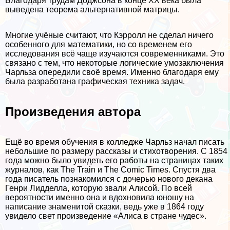
Благодаря трудам Доджсона в конце XX века была
выведена теорема альтернативной матрицы.
Многие учёные считают, что Кэрролл не сделал ничего
особенного для математики, но со временем его
исследования всё чаще изучаются современниками. Это
связано с тем, что некоторые логические умозаключения
Чарльза опередили своё время. Именно благодаря ему
была разработана графическая техника задач.
Произведения автора
Ещё во время обучения в колледже Чарльз начал писать
небольшие по размеру рассказы и стихотворения. С 1854
года можно было увидеть его работы на страницах таких
журналов, как The Train и The Comic Times. Спустя два
года писатель познакомился с дочерью нового декана
Генри Лидделла, которую звали Алисой. По всей
вероятности именно она и вдохновила юношу на
написание знаменитой сказки, ведь уже в 1864 году
увидело свет произведение «Алиса в стране чудес».