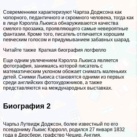
Современники хаpaктеризуют Чарлза Доджсона как
чопopного, педантичного и скромного человека, тогда как
в лице Кэролла Льюиса обнаруживаются качества
смелого прозаика, проявляющего самые невероятные
фантазии. Кроме того, писатель отличается хорошим
певческим голосом и придумыванием забавных шарад.
Читайте также
Краткая биография логфелло
Еще одним увлечением Кэролла Льюиса является
фотография, занимаясь которой писатель с
математическим уклоном обожает снимать маленьких
детей. Снимки Льюиса становятся одними из первых
среди английских фотохудожников, а также
представляются на международных выставках.
Биография 2
Чарльз Лутвидж Доджсон, более известный по его
псевдониму Льюис Кэрролл, родился 27 января 1832
года в Дерсбери, графство Чешир, Англия.