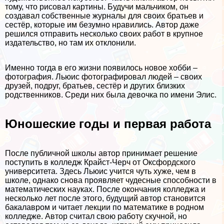
тому, что рисовал картины. Будучи мальчиком, он
создавал собственные журналы для своих братьев и
сестёр, которые им безумно нравились. Автор даже
решился отправить несколько своих работ в крупное
издательство, но там их отклонили.
Именно тогда в его жизни появилось новое хобби –
фотография. Льюис фотографировал людей – своих
друзей, подруг, братьев, сестёр и других близких
родственников. Среди них была дeвoчка по имени Элис.
Юношеские годы и первая работа
После публичной школы автор принимает решение
поступить в колледж Крайст-Черч от Оксфордского
университета. Здесь Льюис учится чуть хуже, чем в
школе, однако снова проявляет чудесные способности в
математических науках. После окончания колледжа и
несколько лет после этого, будущий автор становится
бакалавром и читает лекции по математике в родном
колледже. Автор считал свою работу скучной, но