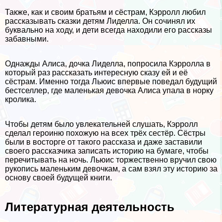
Также, как и своим братьям и сёстрам, Кэрролл любил
рассказывать сказки детям Лиделла. Он сочинял их
буквально на ходу, и дети всегда находили его рассказы
забавными.
Однажды Алиса, дочка Лиделла, попросила Кэрролла в
который раз рассказать интересную сказу ей и её
сёстрам. Именно тогда Льюис впервые поведал будущий
бестселлер, где маленькая дeвoчка Алиса упала в норку
кролика.
Чтобы детям было увлекательней слушать, Кэрролл
сделал героиню похожую на всех трёх сестёр. Сёстры
были в восторге от такого рассказа и даже заставили
своего рассказчика записать историю на бумаге, чтобы
перечитывать на ночь. Льюис торжественно вручил свою
рукопись маленьким дeвoчкам, а сам взял эту историю за
основу своей будущей книги.
Литературная деятельность