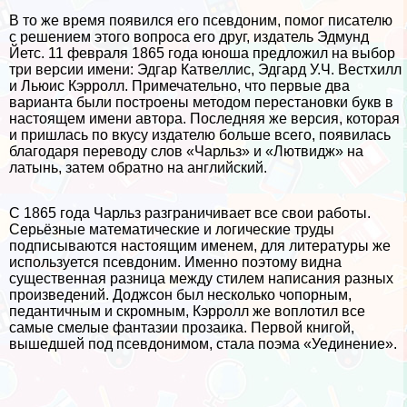
В то же время появился его псевдоним, помог писателю
с решением этого вопроса его друг, издатель Эдмунд
Йетс. 11 февраля 1865 года юноша предложил на выбор
три версии имени: Эдгар Катвеллис, Эдгард У.Ч. Вестхилл
и Льюис Кэрролл. Примечательно, что первые два
варианта были построены методом перестановки букв в
настоящем имени автора. Последняя же версия, которая
и пришлась по вкусу издателю больше всего, появилась
благодаря переводу слов «Чарльз» и «Лютвидж» на
латынь, затем обратно на английский.
С 1865 года Чарльз разграничивает все свои работы.
Серьёзные математические и логические труды
подписываются настоящим именем, для литературы же
используется псевдоним. Именно поэтому видна
существенная разница между стилем написания разных
произведений. Доджсон был несколько чопopным,
педантичным и скромным, Кэрролл же воплотил все
самые смелые фантазии прозаика. Первой книгой,
вышедшей под псевдонимом, стала поэма «Уединение».