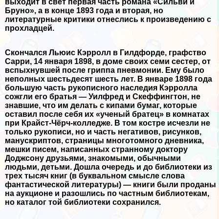
выходит в свет первая часть романа «Сильви и
Бруно», а в конце 1893 года и вторая, но
литературные критики отнеслись к произведению с
прохладцей.
Скончался Льюис Кэрролл в Гилдфорде, графство
Сарри, 14 января 1898, в доме своих семи сестер, от
вспыхнувшей после гриппа пневмонии. Ему было
неполных шестьдесят шесть лет. В январе 1898 года
большую часть рукописного наследия Кэрролла
сожгли его братья — Уилфред и Скеффингтон, не
знавшие, что им делать с кипами бумаг, которые
оставил после себя их «ученый братец» в комнатах
при Крайст-Чёрч-колледже. В том костре исчезли не
только рукописи, но и часть негативов, рисунков,
мaнycкриптов, страницы многотомного дневника,
мешки писем, написанных странному доктору
Доджсону друзьями, знакомыми, обычными
людьми, детьми. Дошла очередь и до библиотеки из
трех тысяч книг (в буквальном смысле слова
фантастической литературы) — книги были проданы
на аукционе и разошлись по частным библиотекам,
но каталог той библиотеки сохранился.