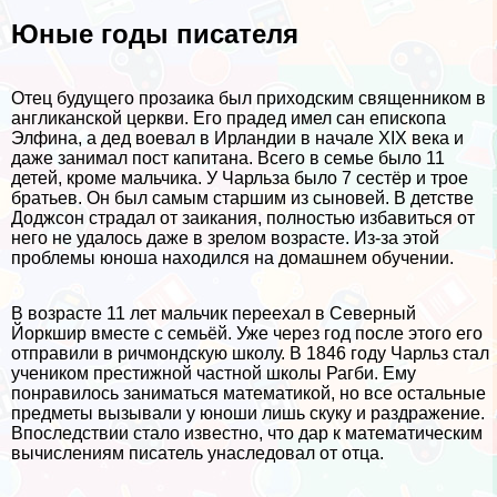
Юные годы писателя
Отец будущего прозаика был приходским священником в
англиканской церкви. Его прадед имел сан епископа
Элфина, а дед воевал в Ирландии в начале XIX века и
даже занимал пост капитана. Всего в семье было 11
детей, кроме мальчика. У Чарльза было 7 сестёр и трое
братьев. Он был самым старшим из сыновей. В детстве
Доджсон страдал от заикания, полностью избавиться от
него не удалось даже в зрелом возрасте. Из-за этой
проблемы юноша находился на домашнем обучении.
В возрасте 11 лет мальчик переехал в Северный
Йоркшир вместе с семьёй. Уже через год после этого его
отправили в ричмондскую школу. В 1846 году Чарльз стал
учеником престижной частной школы Рагби. Ему
понравилось заниматься математикой, но все остальные
предметы вызывали у юноши лишь скуку и раздражение.
Впоследствии стало известно, что дар к математическим
вычислениям писатель унаследовал от отца.