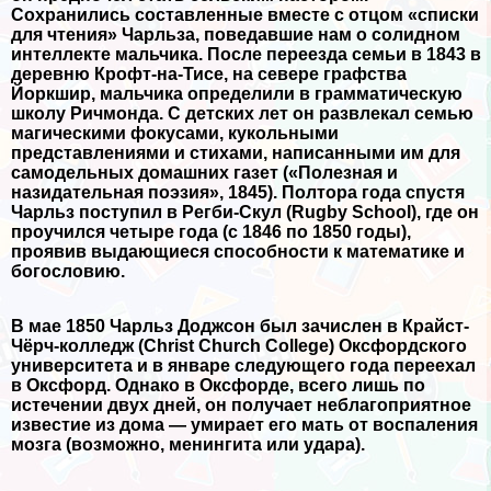
Сохранились составленные вместе с отцом «списки
для чтения» Чарльза, поведавшие нам о солидном
интеллекте мальчика. После переезда семьи в 1843 в
деревню Крофт-на-Тисе, на севере графства
Йоркшир, мальчика определили в грамматическую
школу Ричмонда. С детских лет он развлекал семью
магическими фокусами, кукольными
представлениями и стихами, написанными им для
самодельных домашних газет («Полезная и
назидательная поэзия», 1845). Полтора года спустя
Чарльз поступил в Регби-Скул (Rugby School), где он
проучился четыре года (с 1846 по 1850 годы),
проявив выдающиеся способности к математике и
богословию.
В мае 1850 Чарльз Доджсон был зачислен в Крайст-
Чёрч-колледж (Christ Church College) Оксфордского
университета и в январе следующего года переехал
в Оксфорд. Однако в Оксфорде, всего лишь по
истечении двух дней, он получает нeблагоприятное
известие из дома — умирает его мать от воспаления
мозга (возможно, менингита или удара).