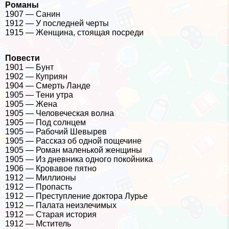
Романы
1907 — Санин
1912 — У последней черты
1915 — Женщина, стоящая посреди
Повести
1901 — Бунт
1902 — Куприян
1904 — Cмepть Ланде
1905 — Тени утра
1905 — Жена
1905 — Человеческая волна
1905 — Под солнцем
1905 — Рабочий Шевырев
1905 — Рассказ об одной пощечине
1905 — Роман маленькой женщины
1905 — Из дневника одного покойника
1906 — Кровавое пятно
1912 — Миллионы
1912 — Пропасть
1912 — Преступление доктора Лурье
1912 — Палата неизлечимых
1912 — Старая история
1912 — Мститель