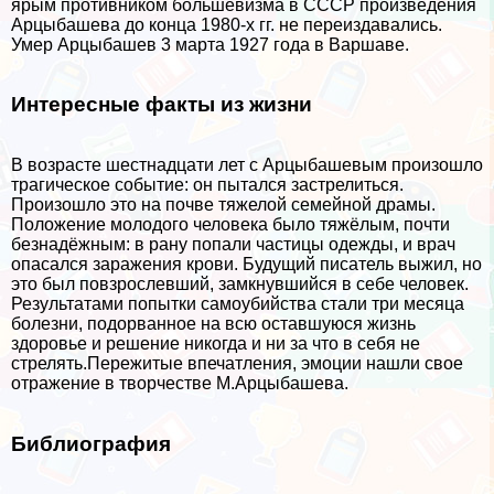
ярым противником большевизма в СССР произведения
Арцыбашева до конца 1980-х гг. не переиздавались.
Умер Арцыбашев 3 марта 1927 года в Варшаве.
Интересные факты из жизни
В возрасте шестнадцати лет с Арцыбашевым произошло
трагическое событие: он пытался застрелиться.
Произошло это на почве тяжелой семейной драмы.
Положение молодого человека было тяжёлым, почти
безнадёжным: в рану попали частицы одежды, и врач
опасался заражения крови. Будущий писатель выжил, но
это был повзрослевший, замкнувшийся в себе человек.
Результатами попытки самоубийства стали три месяца
болезни, подорванное на всю оставшуюся жизнь
здоровье и решение никогда и ни за что в себя не
стрелять.Пережитые впечатления, эмоции нашли свое
отражение в творчестве М.Арцыбашева.
Библиография