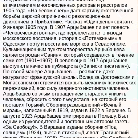
впечатлением многочисленных расправ и расстрелов
1905 года. «На белом снегу» дает картину ожесточенной
борьбы царской опричнины с революционным
движением в Прибалтике. Рассказ «Один день» связан с
9 января 1905 года. В 1907 Арцыбашев пишет повесть
«Человеческая волна», где переплетаются эпизоды
московского восстания, история с «Потемкиным» в
Одесском порту и восстание моряков в Севастополе.
Кульминационным пунктом творчества Арцыбашева
является роман «Санин», который создавался в течение
семи лет (1901−1907). В революцию 1917 Арцыбашев
выступил в качестве публициста («Записки писателя»).
По своей манере Арцыбашев — реалист и даже
натуралист французской школы. Вслед за Достоевским и
Мопассаном он стремится вскрыть механику психических
переживаний, всю силу звериного инстинкта человека.
Арцыбашев со злым отвращением старается унизить
человека, сбросить с того пьедестала, на который его
поставил Горький. Сборник размышлений «Вечный
мираж», написанный в 1919, издан в 1922 в Берлине. В
августе 1923 Арцыбашев эмигрировал в Польшу. Был
одним из руководителей и постоянным автором газеты
«За Свободу!». В Варшаве изданы сборник «Под
солнцем» (1924), пьеса в стихах «Дьявол: Трагический