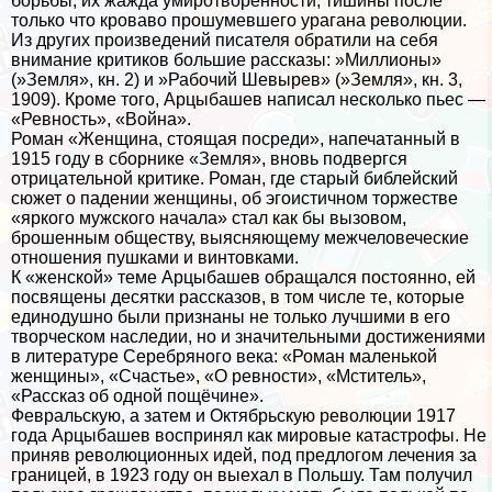
борьбы, их жажда умиротворенности, тишины после
только что кроваво прошумевшего урагана революции.
Из других произведений писателя обратили на себя
внимание критиков большие рассказы: »Миллионы»
(»Земля», кн. 2) и »Рабочий Шевырев» (»Земля», кн. 3,
1909). Кроме того, Арцыбашев написал несколько пьес —
«Ревность», «Война».
Роман «Женщина, стоящая посреди», напечатанный в
1915 году в сборнике «Земля», вновь подвергся
отрицательной критике. Роман, где старый библейский
сюжет о падении женщины, об эгоистичном торжестве
«яркого мужского начала» стал как бы вызовом,
брошенным обществу, выясняющему межчеловеческие
отношения пушками и винтовками.
К «женской» теме Арцыбашев обращался постоянно, ей
посвящены десятки рассказов, в том числе те, которые
единодушно были признаны не только лучшими в его
творческом наследии, но и значительными достижениями
в литературе Серебряного века: «Роман маленькой
женщины», «Счастье», «О ревности», «Мститель»,
«Рассказ об одной пощёчине».
Февральскую, а затем и Октябрьскую революции 1917
года Арцыбашев воспринял как мировые катастрофы. Не
приняв революционных идей, под предлогом лечения за
границей, в 1923 году он выехал в Польшу. Там получил