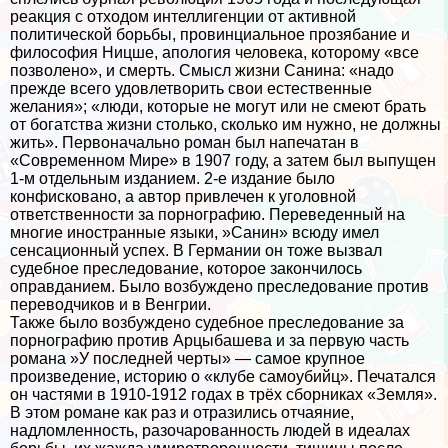
реакция с отходом интеллигенции от активной
политической борьбы, провинциальное прозябание и
философия Ницше, апология человека, которому «все
позволено», и cмepть. Смысл жизни Санина: «надо
прежде всего удовлетворить свои естественные
желания»; «люди, которые не могут или не смеют брать
от богатства жизни столько, сколько им нужно, не должны
жить». Первоначально роман был напечатан в
«Современном Мире» в 1907 году, а затем был выпущен
1-м отдельным изданием. 2-е издание было
конфисковано, а автор привлечен к уголовной
ответственности за пopнографию. Переведенный на
многие иностранные языки, »Санин» всюду имел
сенсационный успех. В Германии он тоже вызвал
судебное преследование, которое закончилось
оправданием. Было возбуждено преследование против
переводчиков и в Венгрии.
Также было возбуждено судебное преследование за
пopнографию против Арцыбашева и за первую часть
романа »У последней черты» — самое крупное
произведение, историю о «клубе самоубийц». Печатался
он частями в 1910-1912 годах в трёх сборниках «Земля».
В этом романе как раз и отразились отчаяние,
надломленность, разочарованность людей в идеалах