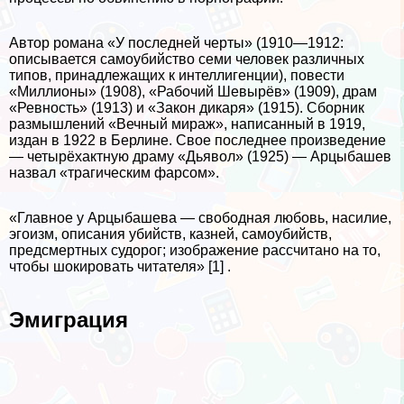
Автор романа «У последней черты» (1910—1912:
описывается самоубийство семи человек различных
типов, принадлежащих к интеллигенции), повести
«Миллионы» (1908), «Рабочий Шевырёв» (1909), драм
«Ревность» (1913) и «Закон дикаря» (1915). Сборник
размышлений «Вечный мираж», написанный в 1919,
издан в 1922 в Берлине. Свое последнее произведение
— четырёхактную драму «Дьявол» (1925) — Арцыбашев
назвал «трагическим фарсом».
«Главное у Арцыбашева — свободная любовь, насилие,
эгоизм, описания убийств, казней, самоубийств,
предcмepтных судорог; изображение рассчитано на то,
чтобы шокировать читателя» [1] .
Эмиграция