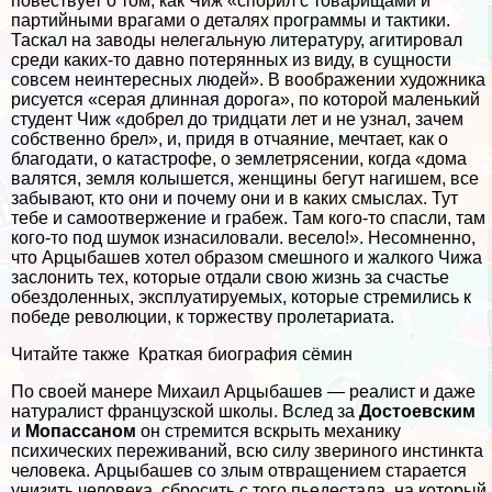
повествует о том, как Чиж «спорил с товарищами и
партийными врагами о деталях программы и тактики.
Таскал на заводы нелегальную литературу, агитировал
среди каких-то давно потерянных из виду, в сущности
совсем неинтересных людей». В воображении художника
рисуется «серая длинная дорога», по которой маленький
студент Чиж «добрел до тридцати лет и не узнал, зачем
собственно брел», и, придя в отчаяние, мечтает, как о
благодати, о катастрофе, о землетрясении, когда «дома
валятся, земля колышется, женщины бегут нагишем, все
забывают, кто они и почему они и в каких смыслах. Тут
тебе и самоотвержение и грабеж. Там кого-то спасли, там
кого-то под шумок изнacилoвали. весело!». Несомненно,
что Арцыбашев хотел образом смешного и жалкого Чижа
заслонить тех, которые отдали свою жизнь за счастье
обездоленных, эксплуатируемых, которые стремились к
победе революции, к торжеству пролетариата.
Читайте также
Краткая биография сёмин
По своей манере Михаил Арцыбашев — реалист и даже
натуралист французской школы. Вслед за
Достоевским
и
Мопассаном
он стремится вскрыть механику
психических переживаний, всю силу звериного инстинкта
человека. Арцыбашев со злым отвращением старается
унизить человека, сбросить с того пьедестала, на который