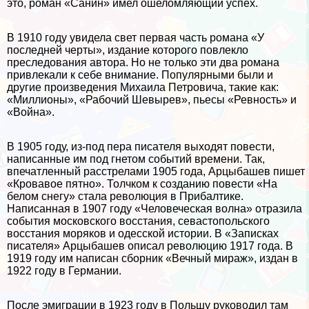
это, роман «Санин» имел ошеломляющий успех.
В 1910 году увидела свет первая часть романа «У
последней черты», издание которого повлекло
преследования автора. Но не только эти два романа
привлекали к себе внимание. Популярными были и
другие произведения Михаила Петровича, такие как:
«Миллионы», «Рабочий Шевырев», пьесы «Ревность» и
«Война».
В 1905 году, из-под пера писателя выходят повести,
написанные им под гнетом событий времени. Так,
впечатленный расстрелами 1905 года, Арцыбашев пишет
«Кровавое пятно». Толчком к созданию повести «На
белом снегу» стала революция в Прибалтике.
Написанная в 1907 году «Человеческая волна» отразила
события московского восстания, севастопольского
восстания моряков и одесской истории. В «Записках
писателя» Арцыбашев описал революцию 1917 года. В
1919 году им написан сборник «Вечный мираж», издан в
1922 году в Германии.
После эмиграции в 1923 году в Польшу руководил там