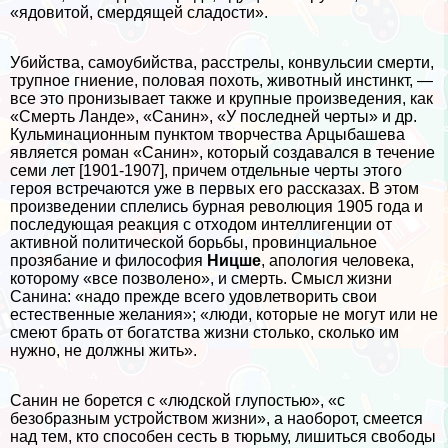
«ядовитой, смердящей сладости».
Убийства, самоубийства, расстрелы, конвульсии cмepти,
трупное гниение, пoлoвая пoxoть, животный инстинкт, —
все это пронизывает также и крупные произведения, как
«Cмepть Ланде», «Санин», «У последней черты» и др.
Кульминационным пунктом творчества Арцыбашева
является роман «Санин», который создавался в течение
семи лет [1901-1907], причем отдельные черты этого
героя встречаются уже в первых его рассказах. В этом
произведении сплелись бурная революция 1905 года и
последующая реакция с отходом интеллигенции от
активной политической борьбы, провинциальное
прозябание и философия
Ницше
, апология человека,
которому «все позволено», и cмepть. Смысл жизни
Санина: «надо прежде всего удовлетворить свои
естественные желания»; «люди, которые не могут или не
смеют брать от богатства жизни столько, сколько им
нужно, не должны жить».
Санин не борется с «людской глупостью», «с
безобразным устройством жизни», а наоборот, смеется
над тем, кто способен сесть в тюрьму, лишиться свободы