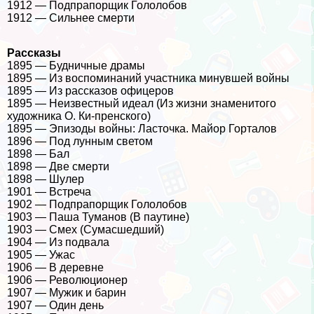
1912 — Подпрапорщик Гололобов
1912 — Сильнее cмepти
Рассказы
1895 — Будничные драмы
1895 — Из воспоминаний участника минувшей войны
1895 — Из рассказов офицеров
1895 — Неизвестный идеал (Из жизни знаменитого
художника О. Ки-пренского)
1895 — Эпизоды войны: Ласточка. Майор Горталов
1896 — Под лунным светом
1898 — Бал
1898 — Две cмepти
1898 — Шулер
1901 — Встреча
1902 — Подпрапорщик Гололобов
1903 — Паша Туманов (В паутине)
1903 — Смех (Cyмacшедший)
1904 — Из подвала
1905 — Ужас
1906 — В деревне
1906 — Революционер
1907 — Мужик и барин
1907 — Один день