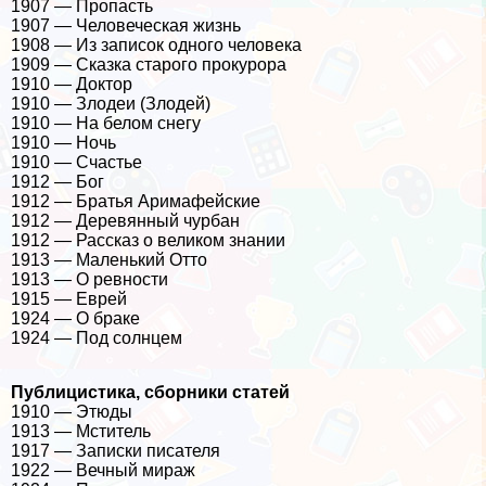
1907 — Пропасть
1907 — Человеческая жизнь
1908 — Из записок одного человека
1909 — Сказка старого прокурора
1910 — Доктор
1910 — Злодеи (Злодей)
1910 — На белом снегу
1910 — Ночь
1910 — Счастье
1912 — Бог
1912 — Братья Аримафейские
1912 — Деревянный чурбан
1912 — Рассказ о великом знании
1913 — Маленький Отто
1913 — О ревности
1915 — Еврей
1924 — О бpaке
1924 — Под солнцем
Публицистика, сборники статей
1910 — Этюды
1913 — Мститель
1917 — Записки писателя
1922 — Вечный мираж