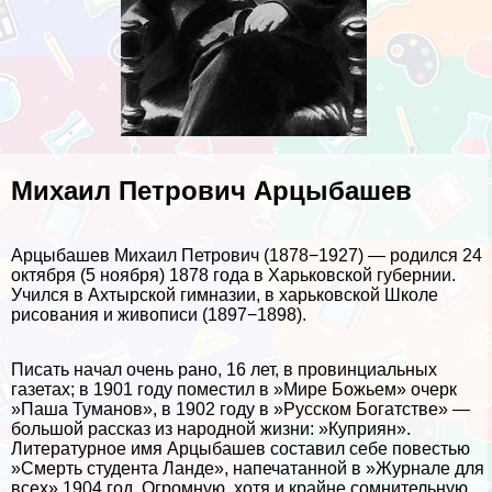
Михаил Петрович Арцыбашев
Арцыбашев Михаил Петрович (1878−1927) — родился 24
октября (5 ноября) 1878 года в Харьковской губернии.
Учился в Ахтырской гимназии, в харьковской Школе
рисования и живописи (1897−1898).
Писать начал очень рано, 16 лет, в провинциальных
газетах; в 1901 году поместил в »Мире Божьем» очерк
»Паша Туманов», в 1902 году в »Русском Богатстве» —
большой рассказ из народной жизни: »Куприян».
Литературное имя Арцыбашев составил себе повестью
»Cмepть студента Ланде», напечатанной в »Журнале для
всех» 1904 год. Огромную, хотя и крайне сомнительную