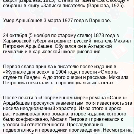
фарс» (Варшава, 1925). Статьи из газеты «За Свободу!»
собраны в книгу «Записки писателя» (Варшава, 1925).
Умер Арцыбашев 3 марта 1927 года в Варшаве.
24 октября (5 ноября по старому стилю) 1878 года в
Харьковской губернии родился русский писатель Михаил
Петрович Арцыбашев. Обучался он в Ахтырской
гимназии и в харьковской школе рисования.
Первая слава пришла к писателю после издания в
«Журнале для всех», в 1904 году, повести «Cмepть
студента Ланде». А до этого очерки и рассказы Михаила
Петровича печатались в провинциальных газетах.
После печати в «Современном мире» романа «Санин»
Арцыбашев проснулся знаменитым, хотя известность эта
носила неоднозначный хаpaктер. Из-за этого широко
растиражированного романа, второе издание которого
было конфисковано, Михаил Петрович привлекался к
уголовной ответственности. Преследованию
подвергались и переводчики произведения. Несмотря на