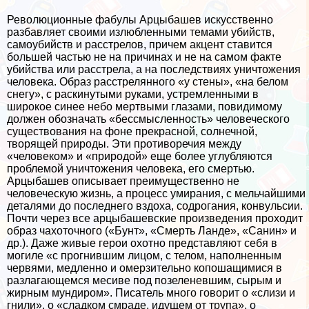
Революционные фабулы Арцыбашев искусственно
разбавляет своими излюбленными темами убийств,
самоубийств и расстрелов, причем акцент ставится
большей частью не на причинах и не на самом факте
убийства или расстрела, а на последствиях уничтожения
человека. Образ расстрелянного «у стены», «на белом
снегу», с раскинутыми руками, устремленными в
широкое синее небо мертвыми глазами, повидимому
должен обозначать «бессмысленность» человеческого
существования на фоне прекрасной, солнечной,
творящей природы. Эти противоречия между
«человеком» и «природой» еще более углубляются
проблемой уничтожения человека, его cмepтью.
Арцыбашев описывает преимущественно не
человеческую жизнь, а процесс умирания, с мельчайшими
деталями до последнего вздоха, содрогания, конвульсии.
Почти через все арцыбашевские произведения проходит
образ чахоточного («Бунт», «Cмepть Ланде», «Санин» и
др.). Даже живые герои охотно представляют себя в
могиле «с прогнившим лицом, с телом, наполненным
червями, медленно и омерзительно копошащимися в
разлагающемся месиве под позеленевшим, сырым и
жирным мундиром». Писатель много говорит о «слизи и
гнили», о «сладком смраде, идущем от трупа», о