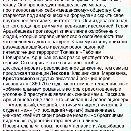
ужасу. Они проповедуют ницшеанскую мораль,
противопоставляя себя «мещанскому» обществу. Они
стараются под анархическими формулами скрыть свое
внутреннее бессилие, ничтожество. Они издеваются над
всякого рода программами, девизами, идеологией. Герои
Арцыбашева производят впечатление озлобленных
людей, которые оправдывают свою озлобленность тем,
что «человек гадок по натуре». К такому выводу приходит
разочаровавшийся в идеалах революционной
интеллигенции террорист Ткачев в «Рабочем
Шевыреве». Арцыбашев как раз сочувствует этим
героям. Он напрягает все свои силы, чтобы
дискредитировать революционное движение, тем самым
продолжая традиции
Лескова
, Клюшникова, Маркевича,
Крестовского
и других писателей-реакционеров,
писавших в 1860-70-е годы многотомные тенденциозные
«обличительные» романы, в которых революционер и
уголовный преступник являлись синонимами. Пасквиль
Арцыбашева еще злее. Его «высланный революционер»
— «маленький, смешной, с птичьим лицом, ничтожный
студент Чиж» («У последней черты») развенчивает,
унижает, клеймит свои прежние идеалы «с брезгливым
видом», «с судорогой отвращения на лице».
Презрительным тоном, полным ненависти, Арцыбашев