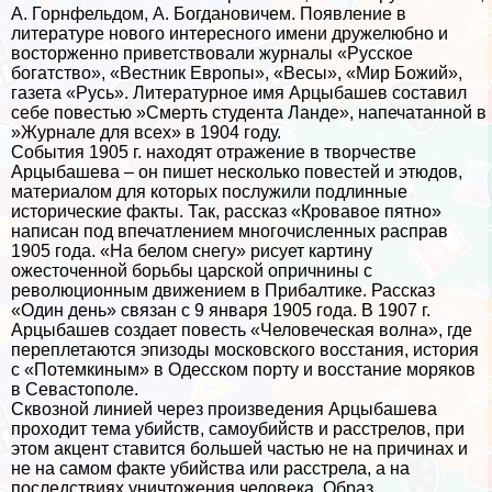
А. Горнфельдом, А. Богдановичем. Появление в
литературе нового интересного имени дружелюбно и
восторженно приветствовали журналы «Русское
богатство», «Вестник Европы», «Весы», «Мир Божий»,
газета «Русь». Литературное имя Арцыбашев составил
себе повестью »Cмepть студента Ланде», напечатанной в
»Журнале для всех» в 1904 году.
События 1905 г. находят отражение в творчестве
Арцыбашева – он пишет несколько повестей и этюдов,
материалом для которых послужили подлинные
исторические факты. Так, рассказ «Кровавое пятно»
написан под впечатлением многочисленных расправ
1905 года. «На белом снегу» рисует картину
ожесточенной борьбы царской опричнины с
революционным движением в Прибалтике. Рассказ
«Один день» связан с 9 января 1905 года. В 1907 г.
Арцыбашев создает повесть «Человеческая волна», где
переплетаются эпизоды московского восстания, история
с «Потемкиным» в Одесском порту и восстание моряков
в Севастополе.
Сквозной линией через произведения Арцыбашева
проходит тема убийств, самоубийств и расстрелов, при
этом акцент ставится большей частью не на причинах и
не на самом факте убийства или расстрела, а на
последствиях уничтожения человека. Образ