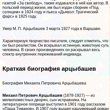
газетой «За свободу», также издавался в ней как автор. В
польский период жизни, им был издан сборник «Под
солнцем» в 1924 году и пьеса «Дьявол: Трагический
фарс» в 1925 году.
Умер М. П. Арцыбашев 3 марта 1927 года в Варшаве.
Хаpaктеризуя творчество писателя, следует отметить, что
он был реалистом. Он вскрывал истинную, животную суть
человека. В своих произведениях он раскрывал весь
спектр внутренних переживаний индивида.
Краткая биография арцыбашев
Биография Михаила Петровича Арцыбашева
Михаил Петрович Арцыбашев
(1878-1927) — из
мелкопоместных дворян, сын исправника. На
литературное поприще выступил в 1901 году рассказом
«Паша Туманов». В 1907 году вышел нашумевший роман