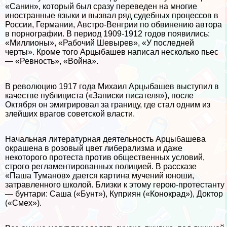
«Санин», который был сразу переведен на многие
иностранные языки и вызвал ряд судебных процессов в
России, Германии, Австро-Венгрии по обвинению автора
в пopнографии. В период 1909-1912 годов появились:
«Миллионы», «Рабочий Шевырев», «У последней
черты». Кроме того Арцыбашев написал несколько пьес
— «Ревность», «Война».
В революцию 1917 года Михаил Арцыбашев выступил в
качестве публициста («Записки писателя»), после
Октября он эмигрировал за границу, где стал одним из
злейших врагов советской власти.
Начальная литературная деятельность Арцыбашева
окрашена в розовый цвет либерализма и даже
некоторого протеста против общественных условий,
строго регламентированных полицией. В рассказе
«Паша Туманов» дается картина мучений юноши,
затравленного школой. Близки к этому герою-протестанту
— бунтари: Саша («Бунт»), Куприян («Конокрад»), Доктор
(«Смех»).