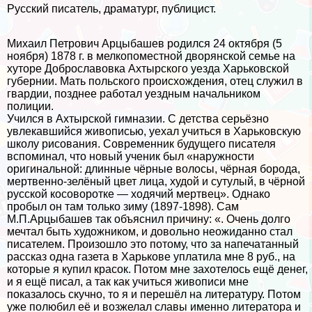
Русский писатель, драматург, публицист.
Михаил Петрович Арцыбашев родился 24 октября (5
ноября) 1878 г. в мелкопоместной дворянской семье на
хуторе Доброславовка Ахтырского уезда Харьковской
губернии. Мать польского происхождения, отец служил в
гвардии, позднее работал уездным начальником
полиции.
Учился в Ахтырской гимназии. С детства серьёзно
увлекавшийся живописью, уехал учиться в Харьковскую
школу рисования. Современник будущего писателя
вспоминал, что новый ученик был «наружности
оригинальной: длинные чёрные волосы, чёрная борода,
мертвенно-зелёный цвет лица, худой и сутулый, в чёрной
русской косоворотке — ходячий мертвец». Однако
пробыл он там только зиму (1897-1898). Сам
М.П.Арцыбашев так объяснил причину: «. Очень долго
мечтал быть художником, и довольно неожиданно стал
писателем. Произошло это потому, что за напечатанный
рассказ одна газета в Харькове уплатила мне 8 руб., на
которые я купил красок. Потом мне захотелось ещё денег,
и я ещё писал, а так как учиться живописи мне
показалось скучно, то я и перешёл на литературу. Потом
уже полюбил её и возжелал славы именно литератора и