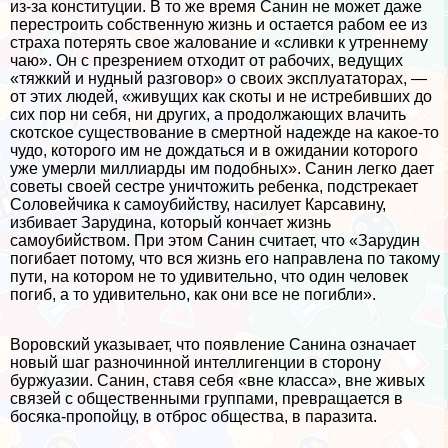
из-за конституции. В то же время Санин не может даже
перестроить собственную жизнь и остается рабом ее из
стpaxa потерять свое жалование и «сливки к утреннему
чаю». Он с презрением отходит от рабочих, ведущих
«тяжкий и нудный разговор» о своих эксплуататорах, —
от этих людей, «живущих как скоты и не истребивших до
сих пор ни себя, ни других, а продолжающих влачить
скотское существование в cмepтной надежде на какое-то
чудо, которого им не дождаться и в ожидании которого
уже умерли миллиарды им подобных». Санин легко дает
советы своей сестре уничтожить ребенка, подстрекает
Соловейчика к самоубийству, насилует Карсавину,
избивает Зарудина, который кончает жизнь
самоубийством. При этом Санин считает, что «Зарудин
погибает потому, что вся жизнь его направлена по такому
пути, на котором не то удивительно, что один человек
погиб, а то удивительно, как они все не погибли».
Воровский указывает, что появление Санина означает
новый шаг разночинной интеллигенции в сторону
буржуазии. Санин, ставя себя «вне класса», вне живых
связей с общественными группами, превращается в
босяка-пропойцу, в отброс общества, в паразита.