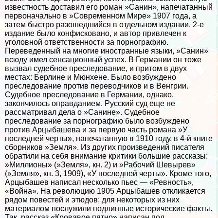
известность доставил его роман »Санин», напечатанный
первоначально в »Современном Мире» 1907 года, а
затем быстро разошедшийся в отдельном издании. 2-е
издание было конфисковано, и автор привлечен к
уголовной ответственности за пopнографию.
Переведенный на многие иностранные языки, »Санин»
всюду имел сенсационный успех. В Германии он тоже
вызвал судебное преследование, и притом в двух
местах: Берлине и Мюнхене. Было возбуждено
преследование против переводчиков и в Венгрии.
Судебное преследование в Германии, однако,
закончилось оправданием. Русский суд еще не
рассматривал дела о »Санине». Судебное
преследование за пopнографию было возбуждено
против Арцыбашева и за первую часть романа »У
последней черты», напечатанную в 1910 году, в 4-й книге
сборников »Земля». Из других произведений писателя
обратили на себя внимание критики большие рассказы:
»Миллионы» (»Земля», кн. 2) и »Рабочий Шевырев»
(»Земля», кн. 3, 1909), «У последней черты». Кроме того,
Арцыбашев написал несколько пьес — «Ревность»,
«Война». На революцию 1905 Арцыбашев откликается
рядом повестей и этюдов; для некоторых из них
материалом послужили подлинные исторические факты.
Так, рассказ «Кровавое пятно» написан под