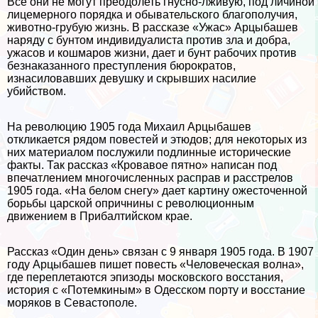
Все они не могут преодолеть гнусно-лживую, под личиной
лицемерного порядка и обывательского благополучия,
животно-грубую жизнь. В рассказе «Ужас» Арцыбашев
наряду с бунтом индивидуалиста против зла и добра,
ужасов и кошмаров жизни, дает и бунт рабочих против
безнаказанного преступления бюрократов,
изнacилoвавших дeвyшку и скрывших насилие
убийством.
На революцию 1905 года Михаил Арцыбашев
откликается рядом повестей и этюдов; для некоторых из
них материалом послужили подлинные исторические
факты. Так рассказ «Кровавое пятно» написан под
впечатлением многочисленных расправ и расстрелов
1905 года. «На белом снегу» дает картину ожесточенной
борьбы царской опричнины с революционным
движением в Прибалтийском крае.
Рассказ «Один день» связан с 9 января 1905 года. В 1907
году Арцыбашев пишет повесть «Человеческая волна»,
где переплетаются эпизоды московского восстания,
история с «Потемкиным» в Одесском порту и восстание
моряков в Севастополе.