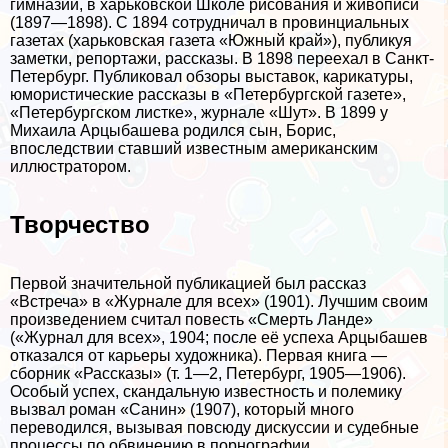
гимназии, в харьковской Школе рисования и живописи
(1897—1898). С 1894 сотрудничал в провинциальных
газетах (харьковская газета «Южный край»), публикуя
заметки, репортажи, рассказы. В 1898 переехал в Санкт-
Петербург. Публиковал обзоры выставок, карикатуры,
юмористические рассказы в «Петербургской газете»,
«Петербургском листке», журнале «Шут». В 1899 у
Михаила Арцыбашева родился сын, Борис,
впоследствии ставший известным американским
иллюстратором.
Творчество
Первой значительной публикацией был рассказ
«Встреча» в «Журнале для всех» (1901). Лучшим своим
произведением считал повесть «Cмepть Ланде»
(«Журнал для всех», 1904; после её успеха Арцыбашев
отказался от карьеры художника). Первая книга —
сборник «Рассказы» (т. 1—2, Петербург, 1905—1906).
Особый успех, скандальную известность и полемику
вызвал роман «Санин» (1907), который много
переводился, вызывая повсюду дискуссии и судебные
процессы по обвинению в пopнографии.