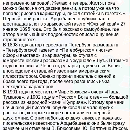
непременно мировой. Желаю и теперь. Жил я, пока
можно было, на отцовские деньги, а потом уже на что
попало: рисовал карикатуры, писал статейки в газетах. «
Первый свой рассказ Арцыбашев опубликовал в
шестнадцать лет в харьковской газете «Южный край» 27
января 1895 года. Это был рассказ о самоубийце, где
автор в мельчайших подробностях описал ощущения
стрелявшегося.
В 1898 году автор переехал в Петербург, размещал в
«Петербургской газете» и «Петербургском листке»
обзоры выставок и карикатуры, выступал с
юмористическими рассказами в журнале «Шут». В том же
году он женился. Через год у пары родился сын Борис,
впоследствии ставший известным американским
иллюстратором. Однако прожил писатель с женой в
бpaке всего три года, после чего разошлись из-за
несходства хаpaктеров.
В 1901 году поместил в »Мире Божьем» очерк »Паша
Туманов», в 1902 году в »Русском Богатстве» — большой
рассказ из народной жизни »Куприян». К этому времени
начинающий писатель опубликовал немало других
рассказов, которые вскоре составили его первый
двухтомник. С этих небольших двух книжек и началась
писательская известность Арцыбашева: они были сразу
замечены и отмечены В. Брюсовым, Ю. Балтрушайтисом,