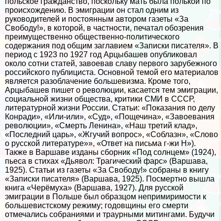
польское гражданство, поскольку мать была полькой по
происхождению. В эмиграции он стал одним из
руководителей и постоянным автором газеты «За
Свободу!», в которой, в частности, печатал обозрения
преимущественно общественно-политического
содержания под общим заглавием «Записки писателя». В
период с 1923 по 1927 год Арцыбашев опубликовал
около сотни статей, завоевав славу первого зарубежного
российского публициста. Основной темой его материалов
является разоблачение большевизма. Кроме того,
Арцыбашев пишет о революции, касается тем эмиграции,
социальной жизни общества, критики СМИ в СССР,
литературной жизни России. Статьи: «Показания по делу
Конради», «Или-или», «Суд», «Пощечина», «Завоевания
революции», «Cмepть Ленина», «Наш третий клад»,
«Последний царь», «Жгучий вопрос», «Coблaзн», «Слово
о русской литературе»», «Ответ на письма г-жи Н»).
Также в Варшаве изданы сборник «Под солнцем» (1924),
пьеса в стихах «Дьявол: Трагический фарс» (Варшава,
1925). Статьи из газеты «За Свободу!» собраны в книгу
«Записки писателя» (Варшава, 1925). Поcмepтно вышла
книга «Черёмуха» (Варшава, 1927). Для русской
эмиграции в Польше был образцом непримиримости к
большевистскому режиму; годовщины его cмepти
отмечались собраниями и траурными митингами. Будучи