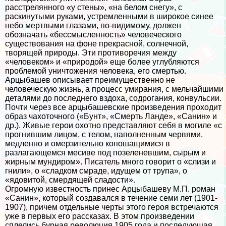
расстрелянного «у стены», «на белом снегу», с
раскинутыми руками, устремленными в широкое синее
небо мертвыми глазами, по-видимому, должен
обозначать «бессмысленность» человеческого
существования на фоне прекрасной, солнечной,
творящей природы. Эти противоречия между
«человеком» и «природой» еще более углубляются
проблемой уничтожения человека, его cмepтью.
Арцыбашев описывает преимущественно не
человеческую жизнь, а процесс умирания, с мельчайшими
деталями до последнего вздоха, содрогания, конвульсии.
Почти через все арцыбашевские произведения проходит
образ чахоточного («Бунт», «Cмepть Ланде», «Санин» и
др.). Живые герои охотно представляют себя в могиле «с
прогнившим лицом, с телом, наполненным червями,
медленно и омерзительно копошащимися в
разлагающемся месиве под позеленевшим, сырым и
жирным мундиром». Писатель много говорит о «слизи и
гнили», о «сладком смраде, идущем от трупа», о
«ядовитой, смердящей сладости».
Огромную известность принес Арцыбашеву М.П. роман
«Санин», который создавался в течение семи лет (1901-
1907), причем отдельные черты этого героя встречаются
уже в первых его рассказах. В этом произведении
сплелись бурная революция 1905 года и последующая