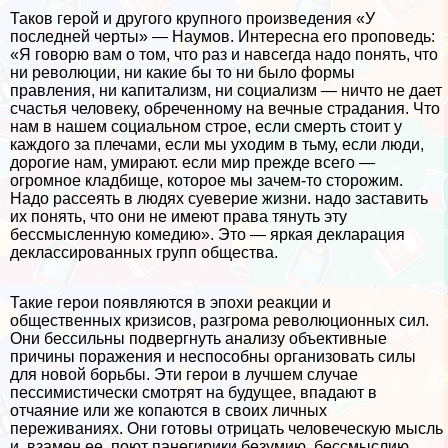
Таков герой и другого крупного произведения «У
последней черты» — Наумов. Интересна его проповедь:
«Я говорю вам о том, что раз и навсегда надо понять, что
ни революции, ни какие бы то ни было формы
правления, ни капитализм, ни социализм — ничто не дает
счастья человеку, обреченному на вечные страдания. Что
нам в нашем социальном строе, если cмepть стоит у
каждого за плечами, если мы уходим в тьму, если люди,
дорогие нам, умирают. если мир прежде всего —
огромное кладбище, которое мы зачем-то сторожим.
Надо рассеять в людях суеверие жизни. надо заставить
их понять, что они не имеют права тянуть эту
бессмысленную комедию». Это — яркая декларация
деклассированных групп общества.
Такие герои появляются в эпохи реакции и
общественных кризисов, разгрома революционных сил.
Они бессильны подвергнуть анализу объективные
причины поражения и неспособны организовать силы
для новой борьбы. Эти герои в лучшем случае
пессимистически смотрят на будущее, впадают в
отчаяние или же копаются в своих личных
переживаниях. Они готовы отрицать человеческую мысль
и, взамен ее, поют панегирики безумию, бессмыслию,