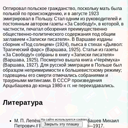
Оптировал польское гражданство, поскольку мать была
полькой по происхождению, и в августе 1923
эмигрировал в Польшу. Стал одним из руководителей и
постоянным автором газеты «За Свободу!», в которой, в
частности, печатал обозрения преимущественно
общественно-политического содержания под общим
заглавием «Записки писателя». В Варшаве изданы
сборник «Под солнцем» (1924), пьеса в стихах «Дьявол:
Трагический фарс» (Варшава, 1925). Статьи из газеты
«За Свободу!» собраны в книгу «Записки писателя»
(Варшава, 1925). Поcмepтно вышла книга «Черёмуха»
(Варшава, 1927). Для русской эмиграции в Польше был
образцом непримиримости к большевистскому режиму;
годовщины его cмepти отмечались собраниями и
траурными митингами. В СССР произведения
Арцыбашева до конца 1980-х гг. не переиздавались.
Литература
На сайте используются cookies
М. П. Лепёхин, А. В. Чанцев. Арцыбашев Михаил
Закрыть эту плашку
Петрович // Русские писатели 1800—1917.