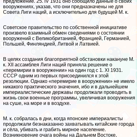
предложение. 25. IV 1931 оно сообщило данные о своих
вооружениях, указав, что они предназначены не для
Совета Лиги наций, а исключительно для будущей М. к.
Советское правительство по собственной инициативе
произвело взаимный обмен сведениями о состоянии
вооружений с Великобританией, Францией, Германией,
Польшей, Финляндией, Литвой и Латвией.
В целях создания благоприятной обстановки накануне М.
к. XII ассамблея Лиги наций приняла решение о
«перемирии в вооружении» на один год с 1. XI 1931.
СССР одним из первых присоединился к этой
резолюции. Однако «перемирие в вооружении» не имело
никакого пpaктического значения, ибо и в дальнейшем
империалистические державы продолжали проводить в
жизнь свои военные программы, увеличивая вооружения
на суше, на море и в воздухе.
М. к. собралась в дни, когда японские империалисты
продолжали безнаказанно захватывать китайские города
и сёла, убивать и грабить мирное население.
Возникновение очага войны на Дальнем Востоке,