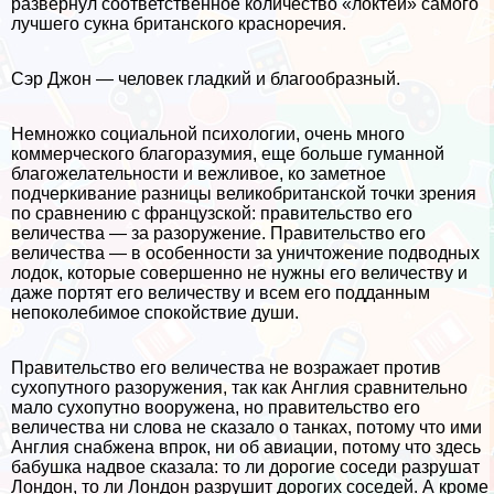
развернул соответственное количество «локтей» самого
лучшего сукна британского красноречия.
Сэр Джон — человек гладкий и благообразный.
Немножко социальной психологии, очень много
коммерческого благоразумия, еще больше гуманной
благожелательности и вежливое, ко заметное
подчеркивание разницы великобританской точки зрения
по сравнению с французской: правительство его
величества — за разоружение. Правительство его
величества — в особенности за уничтожение подводных
лодок, которые совершенно не нужны его величеству и
даже портят его величеству и всем его подданным
непоколебимое спокойствие души.
Правительство его величества не возражает против
сухопутного разоружения, так как Англия сравнительно
мало сухопутно вооружена, но правительство его
величества ни слова не сказало о танках, потому что ими
Англия снабжена впрок, ни об авиации, потому что здесь
бабушка надвое сказала: то ли дорогие соседи разрушат
Лондон, то ли Лондон разрушит дорогих соседей. А кроме