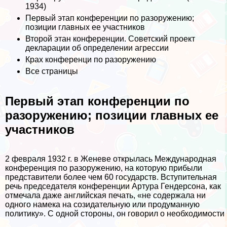
1934)
Первый этап конференции по разоружению;
позиции главных ее участников
Второй этан конференции. Советский проект
декларации об определении агрессии
Крах конференци по разоружению
Все страницы
Первый этап конференции по
разоружению; позиции главных ее
участников
2 февраля 1932 г. в Женеве открылась Международная
конференция по разору­жению, на которую прибыли
представи­тели более чем 60 государств. Вступитель­ная
речь председателя конференции Ар­тура Гендерсона, как
отмечала даже английская печать, «не содержала ни
одного намека на созидательную или продуман­ную
политику». С одной стороны, он говорил о необходимости