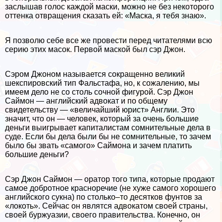
заслышав голос каждой маски, можно не без некоторого
оттенка отвращения сказать ей: «Маска, я тебя знаю».
Я позволю себе все же провести перед читателями всю
серию этих масок. Первой маской был сэр Джон.
Сэром Джоном называется сокращенно великий
шекспировский тип Фальстафа, но, к сожалению, мы
имеем дело не со столь сочной фигурой. Сэр Джон
Саймон — английский адвокат и по общему
свидетельству — «величайший юрист» Англии. Это
значит, что он — человек, который за очень большие
деньги выигрывает капиталистам сомнительные дела в
суде. Если бы дела были бы не сомнительные, то зачем
было бы звать «самого» Саймона и зачем платить
большие деньги?
Сэр Джон Саймон — оратор того типа, которые продают
самое добротное красноречие (не хуже самого хорошего
английского сукна) по столько–то десятков фунтов за
«локоть». Сейчас он являтся адвокатом своей страны,
своей буржуазии, своего правительства. Конечно, он