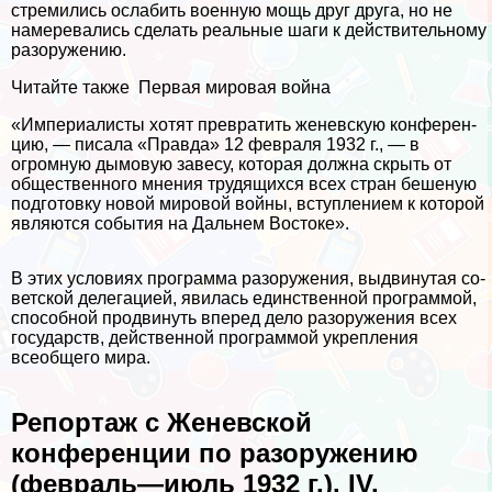
стремились ослабить военную мощь друг друга, но не
намеревались сделать реальные шаги к действительному
разоружению.
Читайте также
Первая мировая война
«Империалисты хотят превратить женевскую конферен­
цию, — писала «Правда» 12 февраля 1932 г., — в
огромную дымовую завесу, которая должна скрыть от
общественного мнения трудящихся всех стран бешеную
подготовку новой мировой войны, вступлением к которой
являются события на Дальнем Востоке».
В этих условиях программа разоружения, выдвинутая со­
ветской делегацией, явилась единственной программой,
способ­ной продвинуть вперед дело разоружения всех
государств, дей­ственной программой укрепления
всеобщего мира.
Репортаж с Женевской
конференции по разоружению
(февраль—июль 1932 г.). IV.