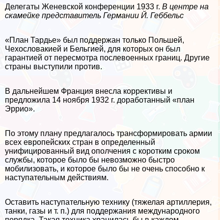
Делегаты Женевской конференции 1933 г.
В центре на
скамейке представитель Германии Й. Геббельс
«План Тардье» был поддержан только Польшей,
Чехословакией и Бельгией, для которых он был
гарантией от пересмотра послевоенных границ. Другие
страны выступили против.
В дальнейшем Франция внесла коррективы и
предложила 14 ноября 1932 г. доработанный «план
Эррио».
По этому плану предлагалось трaнcформировать армии
всех европейских стран в определенный
унифицированный вид ополчения с коротким сроком
службы, которое было бы невозможно быстро
мобилизовать, и которое было бы не очень способно к
наступательным действиям.
Оставить наступательную технику (тяжелая артиллерия,
танки, газы и т. п.) для поддержания международного
порядка. Такая техника хранилась бы в каждом