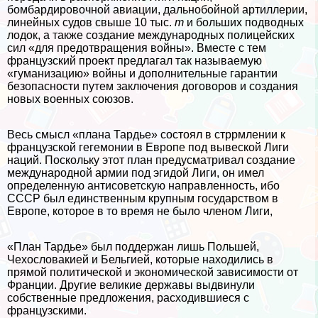
бомбардировочной авиации, дальнобойной артиллерии,
линейных судов свыше 10 тыс.
т
и больших подводных
лодок, а также создание международных полицейских
сил «для предотвращения войны». Вместе с тем
французский проект предлагал так называемую
«гуманизацию» войны и дополнительные гарантии
безопасно­сти путем заключения договоров и создания
новых военных союзов.
Весь смысл «плана Тардье» состоял в стррмлении к
фран­цузской гегемонии в Европе под вывеской Лиги
наций. По­скольку этот план предусматривал создание
международной армии под эгидой Лиги, он имел
определенную антисоветскую направленность, ибо
СССР был единственным крупным госу­дарством в
Европе, которое в то время не было члeном Лиги,
«План Тардье» был поддержан лишь Польшей,
Чехослова­кией и Бельгией, которые находились в
прямой политической и экономической зависимости от
Франции. Другие великие державы выдвинули
собственные предложения, расходившиеся с
французскими.