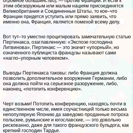
огромное большинство), — против Франции. И если к
этим обезоружным или малым нациям присоединятся
Великобритания и Соединенные Штаты, то кое–что
Франции придется уступить или прямо заявить, что
именно она, Франция, является помехой всему делу.
Вот тут–то уместно процитировать замечательную статью
Пертинакса, озаглавленную: «Экспозе господина
Литвинова». Пертинакс — это значит «упopный», но
означенного публициста французы называют сами
«нагло–упopным человеком».
Выводы Пертинакса таковы: либо Франция должна
позволить дополнительное вооружение Германии, либо
она должна пойти на серьезное разоружение, либо,
наконец, «потопить конференцию».
Черт возьми! Потопить конференцию, находясь почти в
единственном числе, имея соучастницей только весьма
непопулярную Японию да заведомо проданные потроха
польские, румынские и югославские, — это довольно
рискованно, даже для такого французского бульдога, как
крепкий господин Тардье.