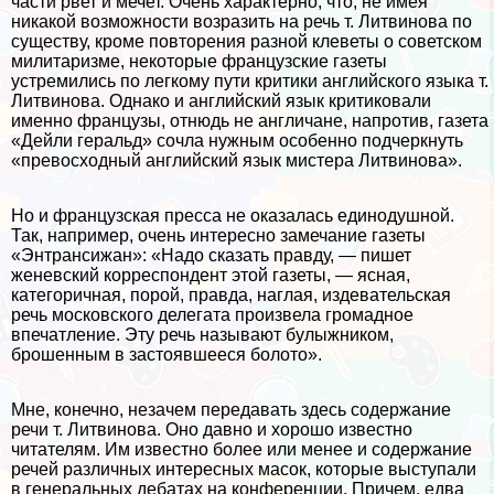
части рвет и мечет. Очень хаpaктерно, что, не имея
никакой возможности возразить на речь т. Литвинова по
существу, кроме повторения разной клеветы о советском
милитаризме, некоторые французские газеты
устремились по легкому пути критики английского языка т.
Литвинова. Однако и английский язык критиковали
именно французы, отнюдь не англичане, напротив, газета
«Дейли геральд» сочла нужным особенно подчеркнуть
«превосходный английский язык мистера Литвинова».
Но и французская пресса не оказалась единодушной.
Так, например, очень интересно замечание газеты
«Энтрaнcижан»: «Надо сказать правду, — пишет
женевский корреспондент этой газеты, — ясная,
категоричная, порой, правда, наглая, издевательская
речь московского делегата произвела громадное
впечатление. Эту речь называют булыжником,
брошенным в застоявшееся болото».
Мне, конечно, незачем передавать здесь содержание
речи т. Литвинова. Оно давно и хорошо известно
читателям. Им известно более или менее и содержание
речей различных интересных масок, которые выступали
в генеральных дебатах на конференции. Причем, едва