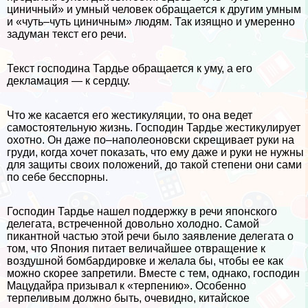
циничный» и умный человек обращается к другим умным
и «чуть–чуть циничным» людям. Так изящно и умеренно
задуман текст его речи.
Текст господина Тардье обращается к уму, а его
декламация — к сердцу.
Что же касается его жестикуляции, то она ведет
самостоятельную жизнь. Господин Тардье жестикулирует
охотно. Он даже по–наполеоновски скрещивает руки на
гpyди, когда хочет показать, что ему даже и руки не нужны
для защиты своих положений, до такой степени они сами
по себе бесспopны.
Господин Тардье нашел поддержку в речи японского
делегата, встреченной довольно холодно. Самой
пикантной частью этой речи было заявление делегата о
том, что Япония питает величайшее отвращение к
воздушной бомбардировке и желала бы, чтобы ее как
можно скорее запретили. Вместе с тем, однако, господин
Мацудайра призывал к «терпению». Особенно
терпеливым должно быть, очевидно, китайское