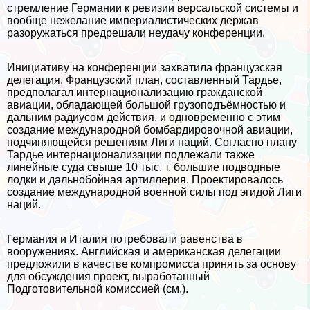
стремление Германии к ревизии версальской системы и
вообще нежелание империалистических держав
разоружаться предрешали неудачу конференции.
Инициативу на конференции захватила французская
делегация. Французский план, составленный Тардье,
предполагал интернационализацию гражданской
авиации, обладающей большой грузоподъёмностью и
дальним радиусом действия, и одновременно с этим
создание международной бомбардировочной авиации,
подчиняющейся решениям Лиги наций. Согласно плану
Тардье интернационализации подлежали также
линейные суда свыше 10 тыс. т, большие подводные
лодки и дальнобойная артиллерия. Проектировалось
создание международной военной силы под эгидой Лиги
наций.
Германия и Италия потребовали равенства в
вооружениях. Английская и американская делегации
предложили в качестве компромисса принять за основу
для обсуждения проект, выработанный
Подготовительной комиссией (см.).