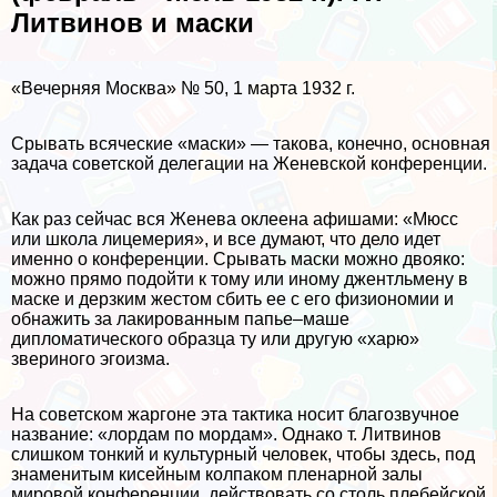
Литвинов и маски
«Вечерняя Москва» № 50, 1 марта 1932 г.
Срывать всяческие «маски» — такова, конечно, основная
задача советской делегации на Женевской конференции.
Как раз сейчас вся Женева оклеена афишами: «Мюсс
или школа лицемерия», и все думают, что дело идет
именно о конференции. Срывать маски можно двояко:
можно прямо подойти к тому или иному джентльмену в
маске и дерзким жестом сбить ее с его физиономии и
обнажить за лакированным папье–маше
дипломатического образца ту или другую «харю»
звериного эгоизма.
На советском жаргоне эта тактика носит благозвучное
название: «лордам по мордам». Однако т. Литвинов
слишком тонкий и культурный человек, чтобы здесь, под
знаменитым кисейным колпаком пленарной залы
мировой конференции, действовать со столь плебейской