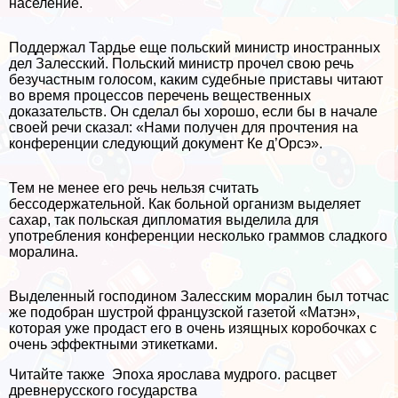
население.
Поддержал Тардье еще польский министр иностранных
дел Залесский. Польский министр прочел свою речь
безучастным голосом, каким судебные приставы читают
во время процессов перечень вещественных
доказательств. Он сделал бы хорошо, если бы в начале
своей речи сказал: «Нами получен для прочтения на
конференции следующий документ Ке д’Орсэ».
Тем не менее его речь нельзя считать
бессодержательной. Как больной организм выделяет
сахар, так польская дипломатия выделила для
употрeбления конференции несколько граммов сладкого
моралина.
Выделенный господином Залесским моралин был тотчас
же подобран шустрой французской газетой «Матэн»,
которая уже продаст его в очень изящных коробочках с
очень эффектными этикетками.
Читайте также
Эпоха ярослава мудрого. расцвет
древнерусского государства