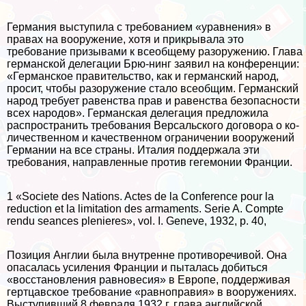
Германия выступила с требованием «уравнения» в
правах на вооружение, хотя и прикрывала это
требование призывами к всеобщему разоружению. Глава
германской делегации Брю-нинг заявил на конференции:
«Германское правительство, как и германский народ,
просит, чтобы разоружение стало всеоб­щим. Германский
народ требует равенства прав и равенства безопасности
всех народов». Германская делегация предло­жила
распространить требования Версальского договора о ко­
личественном и качественном ограничении вооружений
Гер­мании на все страны. Италия поддержала эти
требования, на­правленные против гегемонии Франции.
1 «Societe des Nations. Actes de la Conference pour la
reduction et la limitation des armaments. Serie A. Compte
rendu seances plenieres», vol. I. Geneve, 1932, p. 40,
Позиция Англии была внутренне противоречивой. Она
опасалась усиления Франции и пыталась добиться
«восстано­вления равновесия» в Европе, поддерживая
гертцавское требо­вание «равноправия» в вооружениях.
Выступивший 8 февраля 1932 г. глава английской