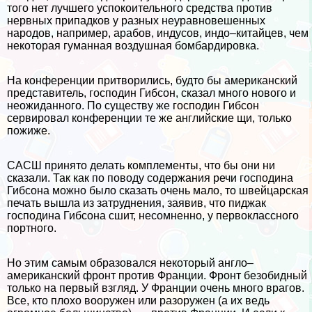
того нет лучшего успокоительного средства против
нервных припадков у разных неуравновешенных
народов, например, арабов, индусов, индо–китайцев, чем
некоторая гуманная воздушная бомбардировка.
На конференции притворились, будто бы американский
представитель, господин Гибсон, сказал много нового и
неожиданного. По существу же господин Гибсон
сервировал конференции те же английские щи, только
пожиже.
САСШ принято делать комплементы, что бы они ни
сказали. Так как по поводу содержания речи господина
Гибсона можно было сказать очень мало, то швейцарская
печать вышла из затруднения, заявив, что пиджак
господина Гибсона сшит, несомненно, у первоклассного
портного.
Но этим самым образовался некоторый англо–
американский фронт против Франции. Фронт безобидный
только на первый взгляд. У Франции очень много врагов.
Все, кто плохо вооружен или разоружен (а их ведь