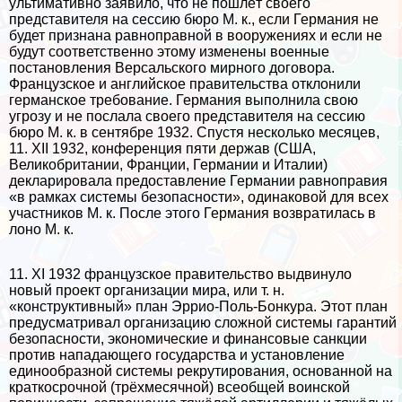
ультимативно заявило, что не пошлёт своего
представителя на сессию бюро М. к., если Германия не
будет признана равноправной в вооружениях и если не
будут соответственно этому изменены военные
постановления Версальского мирного договора.
Французское и английское правительства отклонили
германское требование. Германия выполнила свою
угрозу и не послала своего представителя на сессию
бюро М. к. в сентябре 1932. Спустя несколько месяцев,
11. XII 1932, конференция пяти держав (США,
Великобритании, Франции, Германии и Италии)
декларировала предоставление Германии равноправия
«в рамках системы безопасности», одинаковой для всех
участников М. к. После этого Германия возвратилась в
лоно М. к.
11. XI 1932 французское правительство выдвинуло
новый проект организации мира, или т. н.
«конструктивный» план Эррио-Поль-Бонкура. Этот план
предусматривал организацию сложной системы гарантий
безопасности, экономические и финансовые санкции
против нападающего государства и установление
единообразной системы рекрутирования, основанной на
краткосрочной (трёхмecячной) всеобщей воинской