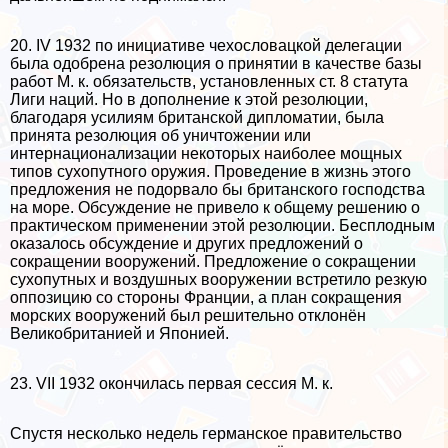
20. IV 1932 по инициативе чехословацкой делегации
была одобрена резолюция о принятии в качестве базы
работ М. к. обязательств, установленных ст. 8 статута
Лиги наций. Но в дополнение к этой резолюции,
благодаря усилиям британской дипломатии, была
принята резолюция об уничтожении или
интернационализации некоторых наиболее мощных
типов сухопутного оружия. Проведение в жизнь этого
предложения не подорвало бы британского господства
на море. Обсуждение не привело к общему решению о
пpaктическом применении этой резолюции. Бесплодным
оказалось обсуждение и других предложений о
сокращении вооружений. Предложение о сокращении
сухопутных и воздушных вооружении встретило резкую
оппозицию со стороны Франции, а план сокращения
морских вооружений был решительно отклонён
Великобританией и Японией.
23. VII 1932 окончилась первая сессия М. к.
Спустя несколько недель германское правительство