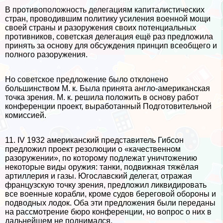
В противоположность делегациям капиталистических
стран, проводившим политику усиления военной мощи
своей страны и разоружения своих потенциальных
противников, советская делегация ещё раз предложила
принять за основу для обсуждения принцип всеобщего и
полного разоружения.
Но советское предложение было отклонено
большинством М. к. Была принята англо-американская
точка зрения. М. к. решила положить в основу работ
конференции проект, выработанный Подготовительной
комиссией.
11. IV 1932 американский представитель Гибсон
предложил проект резолюции о «качественном
разоружении», по которому подлежат уничтожению
некоторые виды оружия: танки, подвижная тяжёлая
артиллерия и газы. Югославский делегат, отражая
французскую точку зрения, предложил ликвидировать
все военные корабли, кроме судов береговой обороны и
подводных лодок. Оба эти предложения были переданы
на рассмотрение бюро конференции, но вопрос о них в
дальнейшем не поднимался.