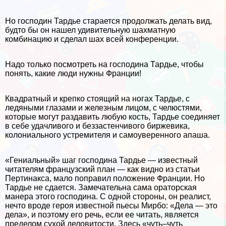
Но господин Тардье старается продолжать делать вид,
будто бы он нашел удивительную шахматную
комбинацию и сделал шах всей конференции.
Надо только посмотреть на господина Тардье, чтобы
понять, какие люди нужны Франции!
Квадратный и крепко стоящий на ногах Тардье, с
ледяными глазами и железным лицом, с челюстями,
которые могут раздавить любую кость, Тардье соединяет
в себе удачливого и беззастенчивого биржевика,
колониального устремителя и самоуверенного апаша.
«Гениальный» шаг господина Тардье — известный
читателям французский план — как видно из статьи
Пертинакса, мало поправил положение Франции. Но
Тардье не сдается. Замечательна сама ораторская
манера этого господина. С одной стороны, он реалист,
нечто вроде героя известной пьесы Мирбо: «Дела — это
дела», и поэтому его речь, если ее читать, является
пределом сухой деловитости. Здесь «чуть–чуть