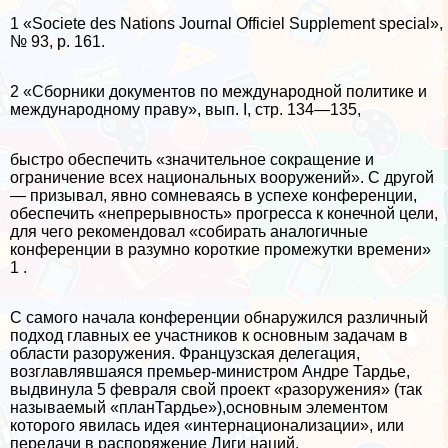
1 «Societe des Nations Journal Officiel Supplement special»,
№ 93, p. 161.
2 «Сборники документов по международной политике и
междуна­родному праву», вып. I, стр. 134—135,
быстро обеспечить «значительное сокращение и
ограничение всех национальных вооружений». С другой
— призывал, явно сомневаясь в успехе конференции,
обеспечить «непрерывность» прогресса к конечной цели,
для чего рекомендовал «собирать аналогичные
конференции в разумно короткие промежутки времени»
1 .
С самого начала конференции обнаружился различный
под­ход главных ее участников к основным задачам в
области разоружения. Французская делегация,
возглавлявшаяся премьер-министром Андре Тардье,
выдвинула 5 февраля свой проект «разоружения» (так
называемый «планТардье»),основ­ным элементом
которого явилась идея «интернационализации», или
передачи в распоряжение Лиги наций,