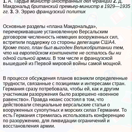
1.
А. Тардье
министр
иностранных дел Франции
2.
Д.
Макдональд
британский премьер-министр в 1929—1935
гг.
3.
Э. Эррио
французский политик
Основные разделы «плана Макдональда»,
перечеркивавшие установленную Версальским
договором численность немецких вооруженных сил,
встретили поддержку со стороны делегации США4.
Кроме того, план был выгоден Великобритании тем,
что на европейском континенте не осталось бы ни
одной сильной армии.
В том числе и французской
вышедшей из Первой мировой войны самой мощной.
В процессе обсуждения планов возникли определенные
трудности, связанные с позициями и интересами стран.
Германия сразу потребовала, чтобы ей, как и другим
участникам разоружения было разрешено «военное
равенство». Правда нюанс состоял в том, что
действовали специальные версальские статьи о
вооруженных сухопутных и морских силах Германии. То
есть Германия стремилась использовать конференцию
по разоружению, для ликвидации ограничений и
восстановления армии.