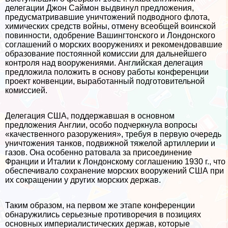
делегации Джон Саймон выдвинул предложения,
предусматривавшие уничтожений подводного флота,
химических средств войны, отмену всеобщей воинской
повинности, одобрение Вашингтонского и Лондонского
согла­шений о морских вооружениях и рекомендовавшие
образова­ние постоянной комиссии для дальнейшего
контроля над воору­жениями. Английская делегация
предложила положить в ос­нову работы конференции
проект конвенции, выработанный подготовительной
комиссией.
Делегация США, поддержавшая в основном
предложения Англии, особо подчеркнула вопросы
«качественного разоруже­ния», требуя в первую очередь
уничтожения танков, подвижной тяжелой артиллерии и
газов. Она особенно ратовала за при­соединение
Франции и Италии к Лондонскому соглашению 1930 г., что
обеспечивало сохранение морских вооружений США при
их сокращении у других морских держав.
Таким образом, на первом же этапе конференции
обнару­жились серьезные противоречия в позициях
основных импе­риалистических держав, которые