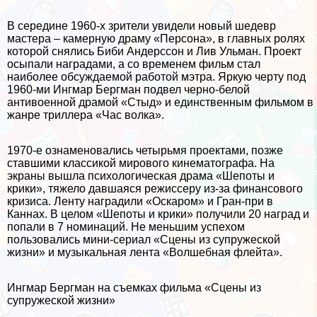
В середине 1960-х зрители увидели новый шедевр
мастера – камерную драму «Персона», в главных ролях
которой снялись Биби Андерссон и Лив Ульман. Проект
осыпали наградами, а со временем фильм стал
наиболее обсуждаемой работой мэтра. Яркую черту под
1960-ми Ингмар Бергман подвел черно-белой
антивоенной драмой «Стыд» и единственным фильмом в
жанре триллера «Час волка».
1970-е ознаменовались четырьмя проектами, позже
ставшими классикой мирового кинематографа. На
экраны вышла психологическая драма «Шепоты и
крики», тяжело давшаяся режиссеру из-за финансового
кризиса. Ленту наградили «Оскаром» и Гран-при в
Каннах. В целом «Шепоты и крики» получили 20 наград и
попали в 7 номинаций. Не меньшим успехом
пользовались мини-сериал «Сцены из супружеской
жизни» и музыкальная лента «Волшебная флейта».
Ингмар Бергман на съемках фильма «Сцены из
супружеской жизни»