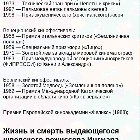
1973 — Технический гран-при («Шепоты и крики»)
1997 — Пальмовая ветвь пальмовых ветвей
1998 — Приз экуменического (христианского) жюри
Венецианский кинофестиваль:
1958 — Премия итальянских критиков («Земляничная
поляна»)
1959 — Специальный приз жюри («Лицо»)
1971 — Золотой лев за вклад в мировой кинематограф
1983 — Приз международной ассоциации кинокритиков
(ФИПРЕССИ) («Фанни и Александр»)
Берлинский кинофестиваль:
1958 — Золотой Медведь («Земляничная поляна»)
1962 — Премия Международной Католической
организации в области кино («Как в зеркале»)
Премия Европейской киноакадемии «Феликс» (1988);
Жизнь и cмepть выдающегося
шведского режиссера Ингмара