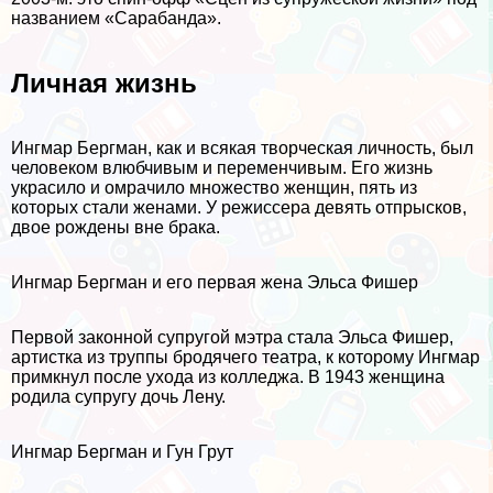
названием «Саpaбанда».
Личная жизнь
Ингмар Бергман, как и всякая творческая личность, был
человеком влюбчивым и переменчивым. Его жизнь
украсило и омрачило множество женщин, пять из
которых стали женами. У режиссера девять отпрысков,
двое рождены вне бpaка.
Ингмар Бергман и его первая жена Эльса Фишер
Первой законной супругой мэтра стала Эльса Фишер,
артистка из труппы бродячего театра, к которому Ингмар
примкнул после ухода из колледжа. В 1943 женщина
родила супругу дочь Лену.
Ингмар Бергман и Гун Грут