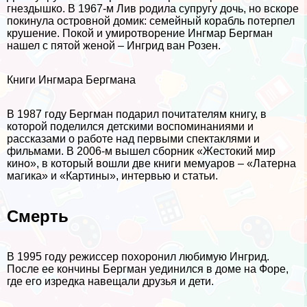
гнездышко. В 1967-м Лив родила супругу дочь, но вскоре
покинула островной домик: семейный корабль потерпел
крушение. Покой и умиротворение Ингмар Бергман
нашел с пятой женой – Ингрид ван Розен.
Книги Ингмара Бергмана
В 1987 году Бергман подарил почитателям книгу, в
которой поделился детскими воспоминаниями и
рассказами о работе над первыми спектаклями и
фильмами. В 2006-м вышел сборник «Жестокий мир
кино», в который вошли две книги мемуаров – «Латерна
магика» и «Картины», интервью и статьи.
Cмepть
В 1995 году режиссер похоронил любимую Ингрид.
После ее кончины Бергман уединился в доме на Форе,
где его изредка навещали друзья и дети.