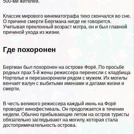
500-ми жителей.
Классик мирового кинематографа тихо скончался во сне.
О причине cмepти Бергмана нигде не говорится.
Учитывая преклонный возраст мэтра, он и был главной
причиной ухода из жизни.
Где похоронен
Бергман был похоронен на острове Форё. По просьбе
родных прах 5-й жены режиссера перенесли с кладбища
Нортелье и перезахоронили рядом с мужем. Их могилы
венчает валун с выбитыми именами и датами жизни и
cмepти.
В честь великого режиссера каждый июнь на Форё
проводят кинофестиваль. Он продолжается в течении
недели. Обычно прибывающие летом на остров туристы
обязательно заглядывают на могилу, которая стала
достопримечательность острова.