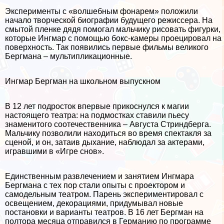
Эксперименты с «волшебным фонарем» положили
начало творческой биографии будущего режиссера. На
смытой пленке дядя помогал мальчику рисовать фигурки,
которые Ингмар с помощью бокс-камеры проецировал на
поверхность. Так появились первые фильмы великого
Бергмана – мультипликационные.
Ингмар Бергман на школьном выпускном
В 12 лет подросток впервые прикоснулся к магии
настоящего театра: на подмостках ставили пьесу
знаменитого соотечественника – Августа Стриндберга.
Мальчику позволили находиться во время спектакля за
сценой, и он, затаив дыхание, наблюдал за актерами,
игравшими в «Игре снов».
Единственным развлечением и занятием Ингмара
Бергмана с тех пор стали опыты с проектором и
самодельным театром. Парень экспериментировал с
освещением, декорациями, придумывал новые
постановки и варианты театров. В 16 лет Бергман на
полтора месяца отправился в Германию по программе