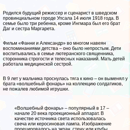
Родился будущий режиссер и сценарист в шведском
провинциальном городе Упсала 14 июля 1918 года. В
семье было три ребенка, кроме Ингмара был его брат
Даг и сестра Маргарета.
Фильм «Фанни и Александр» во многом навеян
воспоминаниями детства – оно было непростым. Дети
воспитывались в семье лютеранского священника,
сторонника строгости и телесных наказаний. Мать детей
работала медицинской сестрой.
В 9 лет у мальчика проснулась тяга к кино – он выменял у
брата «волшебный фонарь» на коллекцию солдатиков,
не пожалев любимой игрушки.
«Волшебный фонарь» – популярный в 17 –
начале 20 века проекционный аппарат. В
качестве источника света использовалась
свеча или керосиновая лампа. Изображение
проецировалось на экран, стену или клубы