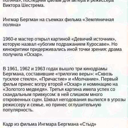
поляна», последний фильм для актера и режиссера
Виктора Шестрема.
Ингмар Бергман на съемках фильма «Земляничная
поляна»
1960-е мастер открыл картиной «Девичий источник»,
которую назвал «убогим подражанием Куросаве». Но
кинокритики придерживались иной точки зрения: драма
получила «Оскар».
В 1961, 1962 и 1963 годах вышло три кинодрамы
Бергмана, составившие «трилогию веры»: «Сквозь
тусклое стекло», «Причастие» и «Молчание». Первый
фильм принес мэтру второй «Оскар» и номинацию на
«Золотого медведя». Третья картина имела успех со
скандальным привкусом: в ней слишком много
откровенных сцен. Шквал негодования вылился в угрозы
режиссеру и семье, но принес оглушительную
популярность.
Кадр из фильма Ингмара Бергмана «Стыд»