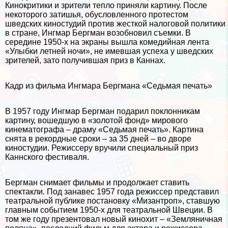
Кинокритики и зрители тепло приняли картину. После
некоторого затишья, обусловленного протестом
шведских киностудий против жесткой налоговой политики
в стране, Ингмар Бергман возобновил съемки. В
середине 1950-х на экраны вышла комедийная лента
«Улыбки летней ночи», не имевшая успеха у шведских
зрителей, зато получившая приз в Каннах.
Кадр из фильма Ингмара Бергмана «Седьмая печать»
В 1957 году Ингмар Бергман подарил поклонникам
картину, вошедшую в «золотой фонд» мирового
кинематографа – драму «Седьмая печать». Картина
снята в рекордные сроки – за 35 дней – во дворе
киностудии. Режиссеру вручили специальный приз
Каннского фестиваля.
Бергман снимает фильмы и продолжает ставить
спектакли. Под занавес 1957 года режиссер представил
театральной публике постановку «Мизантроп», ставшую
главным событием 1950-х для театральной Швеции. В
том же году презентовал новый кинохит – «Земляничная