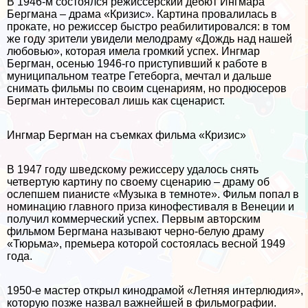
В 1946-м состоялся режиссерский дебют Ингмара
Бергмана – драма «Кризис». Картина провалилась в
прокате, но режиссер быстро реабилитировался: в том
же году зрители увидели мелодраму «Дождь над нашей
любовью», которая имела громкий успех. Ингмар
Бергман, осенью 1946-го приступивший к работе в
муниципальном театре Гетеборга, мечтал и дальше
снимать фильмы по своим сценариям, но продюсеров
Бергман интересовал лишь как сценарист.
Ингмар Бергман на съемках фильма «Кризис»
В 1947 году шведскому режиссеру удалось снять
четвертую картину по своему сценарию – драму об
ослепшем пианисте «Музыка в темноте». Фильм попал в
номинацию главного приза кинофестиваля в Венеции и
получил коммерческий успех. Первым авторским
фильмом Бергмана называют черно-белую драму
«Тюрьма», премьера которой состоялась весной 1949
года.
1950-е мастер открыл кинодрамой «Летняя интерлюдия»,
которую позже назвал важнейшей в фильмографии.