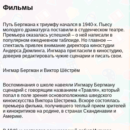
Фильмы
Путь Бергмана к триумфу начался в 1940-х. Пьесу
молодого драматурга поставили в студенческом театре.
Премьера оказалась успешной – о ней написали в
популярном ежедневном таблоиде. Но главное —
спектакль привлек внимание директора киностудии
Андерса Дюмлинга. Ингмара пригласили в киностудию,
доверив редактировать чужие сценарии и писать свои.
Ингмар Бергман и Виктор Шёстрём
Воспоминания о школе навеяли Ингмару Бергману
сценарий с говорящим названием «Травля», который
попал в поле зрения основоположника шведского
киноискусства Виктора Шестрема. Вскоре состоялась
премьера фильма, получившего теплый прием зрителей
и кинокритиков на родине, в странах Скандинавии и
Америке.