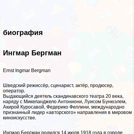
биография
Ингмар Бергман
Ernst Ingmar Bergman
Шведский режиссёр, сценарист, актёр, продюсер,
оператор.
Выдающийся деятель скандинавского театра 20 века,
наряду с Микеланджело Антониони, Луисом Бунюэлем,
Акирой Куросавой, Федерико Феллини, международно
признанный лидер «авторского» направления в мировом
киноискусстве.
Ингмар Бергман родился 14 июля 1918 года в городе