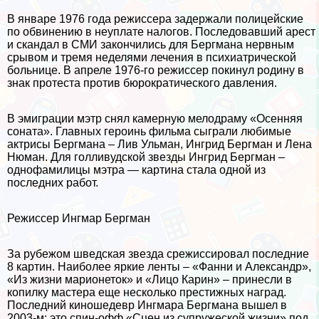
В январе 1976 года режиссера задержали полицейские
по обвинению в неуплате налогов. Последовавший арест
и скандал в СМИ закончились для Бергмана нервным
срывом и тремя неделями лечения в психиатрической
больнице. В апреле 1976-го режиссер покинул родину в
знак протеста против бюрократического давления.
В эмиграции мэтр снял камерную мелодраму «Осенняя
соната». Главных героинь фильма сыграли любимые
актрисы Бергмана – Лив Ульман, Ингрид Бергман и Лена
Нюман. Для голливудской звезды Ингрид Бергман –
однофамилицы мэтра — картина стала одной из
последних работ.
Режиссер Ингмар Бергман
За рубежом шведская звезда срежиссировал последние
8 картин. Наиболее яркие ленты – «Фанни и Александр»,
«Из жизни марионеток» и «Лицо Карин» – принесли в
копилку мастера еще несколько престижных наград.
Последний киношедевр Ингмара Бергмана вышел в
2003-м: это спин-офф «Сцен из супружеской жизни» под