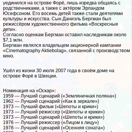
уединился на острове Форё, лишь изредка общаясь с
родственниками, а также с актёром Эрландом
Юсефсоном. Его восемь детей также стали деятелями
культуры и искусства. Сын Даниэль Бергман был
режиссёром художественного фильма «Воскресные
дети».
Согласно оценкам Бергман оставил наследникам около
$7,1 млн.
Бергман являлся владельцем акционерной кампании
«Cinematography Aktiebolag», связанной с производством
кино.
Ушёл из жизни 30 июля 2007 года в своём доме на
острове Форё в Швеции.
Номинация на «Оскар»:
1959 — Лучший сценарий («Земляничная поляна»)
1962 — Лучший сценарий («Как в зеркале»)
1973 — Лучший фильм («Шепоты и крики»)
1973 — Лучший режиссер («Шепоты и крики»)
1973 — Лучший сценарий («Шепоты и крики»)
1976 — Лучший режиссер («Лицом к лицу»)
1978 — Лучший сценарий («Осенняя соната»)