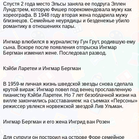
Спустя 2 года место Эльсы заняла ее подруга Эллен
Лундстрем, которую Фишер порекомендовала мужу как
хореографа. В 1948 году вторая жена подарила мужу
близнецов. Семейные неурядицы и безденежье убило
романтику в отношениях пары.
Ингмар влюбился в журналистку Гун Грут, родившую ему
сына. Вскоре после появления отпрыска Ингмар
Бергман изменил жене. Последовал развод.
Кэйби Ларетеи и Ингмар Бергман
В 1959-м личная жизнь шведской звезды снова сделала
крутой вираж: Ингмар повел под венец прославленную
пианистку Кэйби Ларетеи. Но 7 лет безоблачной жизни на
вилле закончились расставанием: на съемках «Персоны»
режиссер увлекся норвежской звездой Лив Ульман.
Ингмар Бергман и его жена Ингрид ван Розен
Для супруги он построил на острове Форе семейное