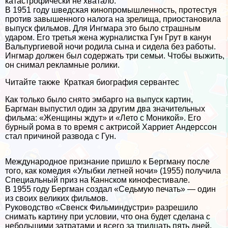
катастрофически не хватало.
В 1951 году шведская кинопромышленность, протестуя
против завышенного налога на зрелища, приостановила
выпуск фильмов. Для Ингмара это было страшным
ударом. Его третья жена журналистка Гун Грут в канун
Вальпургиевой ночи родила сына и сидела без работы.
Ингмар должен был содержать три семьи. Чтобы выжить,
он снимал рекламные ролики.
Читайте также
Краткая биография сервантес
Как только было снято эмбарго на выпуск картин,
Баргман выпустил один за другим два значительных
фильма: «Женщины ждут» и «Лето с Моникой». Его
бурный рома в то время с актрисой Харриет Андерссон
стал причиной развода с Гун.
Международное признание пришло к Бергману после
того, как комедия «Улыбки летней ночи» (1955) получила
Специальный приз на Каннском кинофестивале.
В 1955 году Бергман создал «Седьмую печать» — один
из своих великих фильмов.
Руководство «Свенск Фильминдустри» разрешило
снимать картину при условии, что она будет сделана с
небольшими затратами и всего за тридцать пять дней.