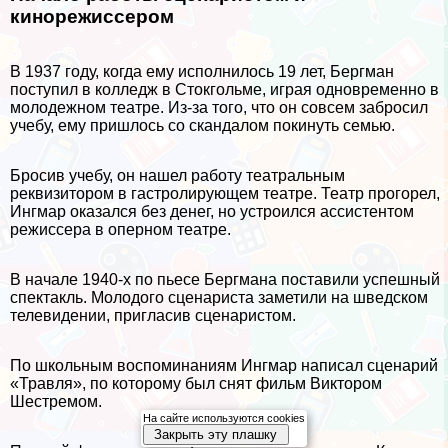
кинорежиссером
В 1937 году, когда ему исполнилось 19 лет, Бергман
поступил в колледж в Стокгольме, играя одновременно в
молодежном театре. Из-за того, что он совсем забросил
учебу, ему пришлось со скандалом покинуть семью.
Бросив учебу, он нашел работу театральным
реквизитором в гастролирующем театре. Театр прогорел,
Ингмар оказался без денег, но устроился ассистентом
режиссера в оперном театре.
В начале 1940-х по пьесе Бергмана поставили успешный
спектакль. Молодого сценариста заметили на шведском
телевидении, пригласив сценаристом.
По школьным воспоминаниям Ингмар написал сценарий
«Травля», по которому был снят фильм Виктором
Шестремом.
На сайте используются cookies
Закрыть эту плашку