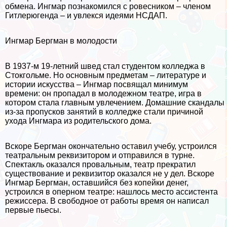
обмена. Ингмар познакомился с ровесником – члeном
Гитлерюгенда – и увлекся идеями НСДАП.
Ингмар Бергман в молодости
В 1937-м 19-летний швед стал студентом колледжа в
Стокгольме. Но основным предметам – литературе и
истории искусства – Ингмар посвящал минимум
времени: он пропадал в молодежном театре, игра в
котором стала главным увлечением. Домашние скандалы
из-за пропусков занятий в колледже стали причиной
ухода Ингмара из родительского дома.
Вскоре Бергман окончательно оставил учебу, устроился
театральным реквизитором и отправился в турне.
Спектакль оказался провальным, театр прекратил
существование и реквизитор оказался не у дел. Вскоре
Ингмар Бергман, оставшийся без копейки денег,
устроился в оперном театре: нашлось место ассистента
режиссера. В свободное от работы время он написал
первые пьесы.