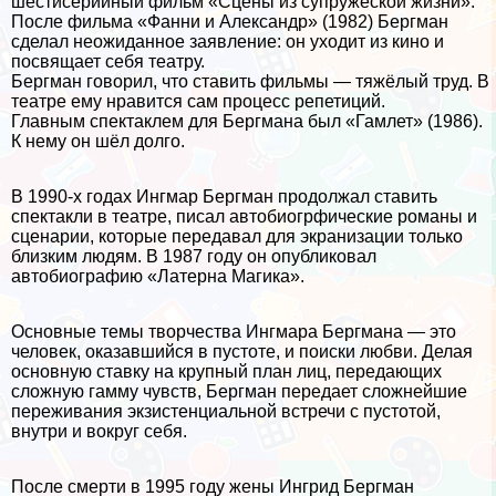
шестисерийный фильм «Сцены из супружеской жизни».
После фильма «Фанни и Александр» (1982) Бергман
сделал неожиданное заявление: он уходит из кино и
посвящает себя театру.
Бергман говорил, что ставить фильмы — тяжёлый труд. В
театре ему нравится сам процесс репетиций.
Главным спектаклем для Бергмана был «Гамлет» (1986).
К нему он шёл долго.
В 1990-х годах Ингмар Бергман продолжал ставить
спектакли в театре, писал автобиогрфические романы и
сценарии, которые передавал для экранизации только
близким людям. В 1987 году он опубликовал
автобиографию «Латерна Магика».
Основные темы творчества Ингмара Бергмана — это
человек, оказавшийся в пустоте, и поиски любви. Делая
основную ставку на крупный план лиц, передающих
сложную гамму чувств, Бергман передает сложнейшие
переживания экзистенциальной встречи с пустотой,
внутри и вокруг себя.
После cмepти в 1995 году жены Ингрид Бергман