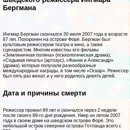
Бергмана
Ингмар Бергман скончался 30 июля 2007 года в возрасте
87 лет. Похоронен на острове Форё. Бергман был
культовым режиссером театра и кино, а также
сценаристом. Многим известны его фильмы
«Земляничная поляна» (психологическая драма),
«Седьмая печать» (артхаус), «Фанни и Александр»
(драма), которые получали разнообразные
международные награды, в том числе «Оскар». Режиссер
был пять раз женат, и у него родилось девять детей.
Дата и причины cмepти
Режиссер прожил 89 лет и скончался через 2 недели
после своего 89-го дня рождения. Умер он летом 2007
года в своем доме на шведском острове Форё. Это
небольшой остров севернее острова Готланда всего с