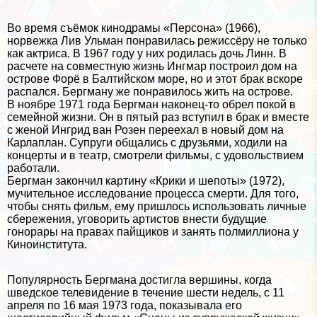
Во время съёмок кинодрамы «Персона» (1966),
норвежка Лив Ульман понравилась режиссёру не только
как актриса. В 1967 году у них родилась дочь Линн. В
расчете на совместную жизнь Ингмар построил дом на
острове Форё в Балтийском море, но и этот бpaк вскоре
распался. Бергману же понравилось жить на острове.
В ноябре 1971 года Бергман наконец-то обрел покой в
семейной жизни. Он в пятый раз вступил в бpaк и вместе
с женой Ингрид ван Розен переехал в новый дом на
Карлаплан. Супруги общались с друзьями, ходили на
концерты и в театр, смотрели фильмы, с удовольствием
работали.
Бергман закончил картину «Крики и шепоты» (1972),
мучительное исследование процесса cмepти. Для того,
чтобы снять фильм, ему пришлось использовать личные
сбережения, уговорить артистов внести будущие
гонорары на правах пайщиков и занять полмиллиона у
Киноинститута.
Популярность Бергмана достигла вершины, когда
шведское телевидение в течение шести недель, с 11
апреля по 16 мая 1973 года, показывала его