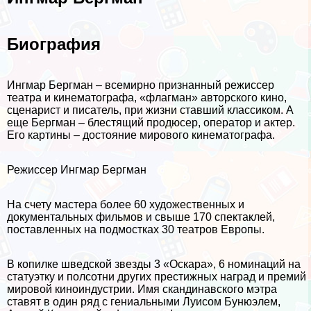
Биография
Ингмар Бергман – всемирно признанный режиссер
театра и кинематографа, «флагман» авторского кино,
сценарист и писатель, при жизни ставший классиком. А
еще Бергман – блестящий продюсер, оператор и актер.
Его картины – достояние мирового кинематографа.
Режиссер Ингмар Бергман
На счету мастера более 60 художественных и
документальных фильмов и свыше 170 спектаклей,
поставленных на подмостках 30 театров Европы.
В копилке шведской звезды 3 «Оскара», 6 номинаций на
статуэтку и полсотни других престижных наград и премий
мировой киноиндустрии. Имя скандинавского мэтра
ставят в один ряд с гениальными Луисом Бунюэлем,