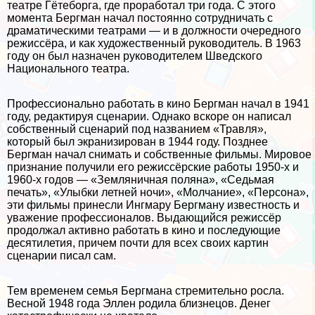
театре Гётеборга, где проработал три года. С этого
момента Бергман начал постоянно сотрудничать с
драматическими театрами — и в должности очередного
режиссёра, и как художественный руководитель. В 1963
году он был назначен руководителем Шведского
Национального театра.
Профессионально работать в кино Бергман начал в 1941
году, редактируя сценарии. Однако вскоре он написал
собственный сценарий под названием «Травля»,
который был экранизирован в 1944 году. Позднее
Бергман начал снимать и собственные фильмы. Мировое
признание получили его режиссёрские работы 1950-х и
1960-х годов — «Земляничная поляна», «Седьмая
печать», «Улыбки летней ночи», «Молчание», «Персона»,
эти фильмы принесли Ингмару Бергману известность и
уважение профессионалов. Выдающийся режиссёр
продолжал активно работать в кино и последующие
десятилетия, причем почти для всех своих картин
сценарии писал сам.
Тем временем семья Бергмана стремительно росла.
Весной 1948 года Эллен родила близнецов. Денег