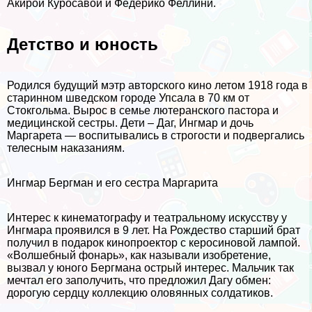
Акирой Куросавой и Федерико Феллини.
Детство и юность
Родился будущий мэтр авторского кино летом 1918 года в
старинном шведском городе Упсала в 70 км от
Стокгольма. Вырос в семье лютеранского пастора и
медицинской сестры. Дети – Даг, Ингмар и дочь
Маргарета — воспитывались в строгости и подвергались
телесным наказаниям.
Ингмар Бергман и его сестра Маргарита
Интерес к кинематографу и театральному искусству у
Ингмара проявился в 9 лет. На Рождество старший брат
получил в подарок кинопроектор с керосиновой лампой.
«Волшебный фонарь», как называли изобретение,
вызвал у юного Бергмана острый интерес. Мальчик так
мечтал его заполучить, что предложил Дагу обмен:
дорогую сердцу коллекцию оловянных солдатиков.