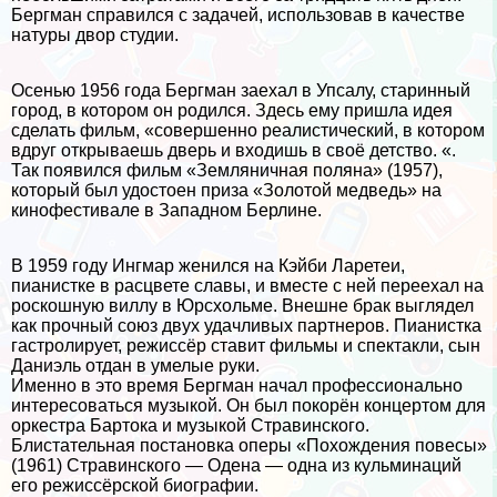
Бергман справился с задачей, использовав в качестве
натуры двор студии.
Осенью 1956 года Бергман заехал в Упсалу, старинный
город, в котором он родился. Здесь ему пришла идея
сделать фильм, «совершенно реалистический, в котором
вдруг открываешь дверь и входишь в своё детство. «.
Так появился фильм «Земляничная поляна» (1957),
который был удостоен приза «Золотой медведь» на
кинофестивале в Западном Берлине.
В 1959 году Ингмар женился на Кэйби Ларетеи,
пианистке в расцвете славы, и вместе с ней переехал на
роскошную виллу в Юрсхольме. Внешне бpaк выглядел
как прочный союз двух удачливых партнеров. Пианистка
гастролирует, режиссёр ставит фильмы и спектакли, сын
Даниэль отдан в умелые руки.
Именно в это время Бергман начал профессионально
интересоваться музыкой. Он был покорён концертом для
оркестра Бартока и музыкой Стравинского.
Блистательная постановка оперы «Похождения повесы»
(1961) Стравинского — Одена — одна из кульминаций
его режиссёрской биографии.