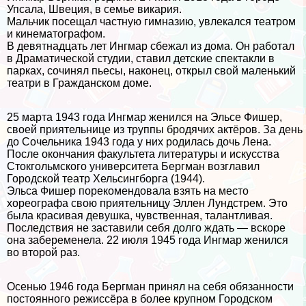
Упсала, Швеция, в семье викария.
Мальчик посещал частную гимназию, увлекался театром
и кинематографом.
В девятнадцать лет Ингмар сбежал из дома. Он работал
в Драматической студии, ставил детские спектакли в
парках, сочинял пьесы, наконец, открыл свой маленький
театри в Гражданском доме.
25 марта 1943 года Ингмар женился на Эльсе Фишер,
своей приятельнице из труппы бродячих актёров. За день
до Сочельника 1943 года у них родилась дочь Лена.
После окончания факультета литературы и искусства
Стокгольмского университета Бергман возглавил
Городской театр Хельсингборга (1944).
Эльса Фишер порекомендовала взять на место
хореографа свою приятельницу Эллен Лундстрем. Это
была красивая дeвyшка, чувственная, талантливая.
Последствия не заставили себя долго ждать — вскоре
она забеременела. 22 июля 1945 года Ингмар женился
во второй раз.
Осенью 1946 года Бергман принял на себя обязанности
постоянного режиссёра в более крупном Городском