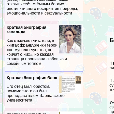
открыть себя «тёмным богам»
инстинктивного восприятия природы,
эмоциональности и ceкcуальности
Краткая биография
гавальда
Б
Как отмечают читатели, в
книгах француженки герои
«не мусолят чувства, не
кричат о них», но каждая
страница пронизана любовью и
На
семейным теплом
ли
Краткая биография блок
Пр
су
Его отец был юристом,
те
помимо этого он был
преподавателем Варшавского
университета
Уж
св
пр