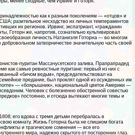
уры, менее сходные, чем Ирвинг и Готорн.
ринадлежностью как к разным поколениям — «отцов» и
м США; разительное несходство их личных темпераментов
тивших их регионов. Ирвинг, экспатриант, «гражданин
ы, Готорн же, напротив, сознательно культивировал
своеобразная личность Натаниэля Готорна — во многом
 в добровольном затворничестве значительную часть своей
лонистов-пуритан Массачусетского залива. Прапрапрадед
ме как самые ревностные пуритане: первый из них с
озванный «бичом ведьм», председательствовал на
о семейное предание, был проклят одной из осужденных им
thorne» — «боярышник», национальный цветок Америки —
псевдоним. Человек с болезненно обостренной совестью
предков» постоянно, и отсюда вытекают многие темы и
 1808; его вдова с тремя детьми перебралась в
 свою комнату. Жизнь Готорна была не слишком богата
нфликты и трагические сомнения — все его
треннего мира, надежно скрытого от посторонних глаз.