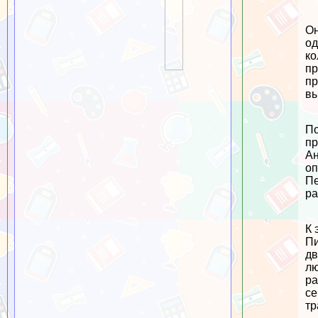
Он
од
ко
пр
пр
вы
По
пр
Ан
оп
Пе
ра
К 
Пи
дв
лю
ра
се
тр