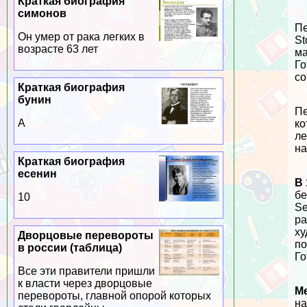
Краткая биография
симонов
Пе
Он умер от paка легких в
St
возрасте 63 лет
ма
Го
со
Краткая биография
бунин
Пе
А
ко
ле
на
Краткая биография
есенин
В 
бе
10
Se
ра
ху
Дворцовые перевороты
по
в россии (таблица)
Го
Все эти правители пришли
к власти через дворцовые
Ме
перевороты, главной опорой которых
на