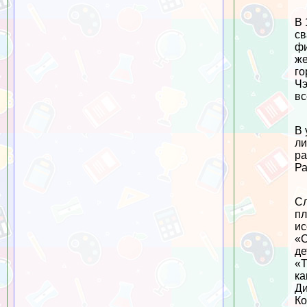
В 
св
фи
же
го
Чэ
вс
В 
ли
ра
Ра
Сл
пл
ис
«С
де
«Т
ка
Ди
Ко