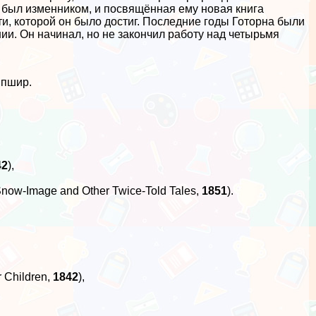
 был изменником, и посвящённая ему новая книга
и, которой он было достиг. Последние годы Готорна были
ии. Он начинал, но не закончил работу над четырьмя
мпшир.
42
),
ow-Image and Other Twice-Told Tales,
1851
).
 Children,
1842
),