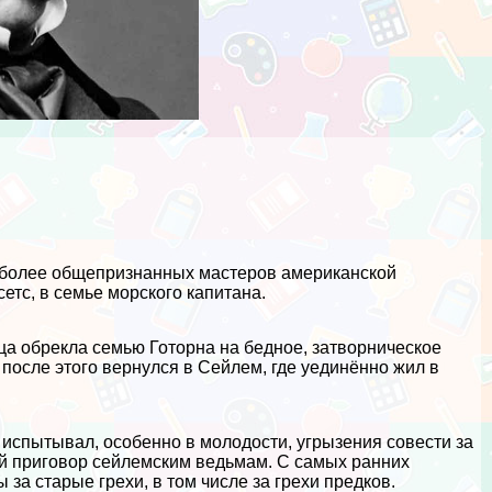
аиболее общепризнанных мастеров американской
етс, в семье морского капитана.
ца обрекла семью Готорна на бедное, затворническое
 после этого вернулся в Сейлем, где уединённо жил в
испытывал, особенно в молодости, угрызения совести за
ый приговор сейлемским ведьмам. С самых ранних
за старые грехи, в том числе за грехи предков.