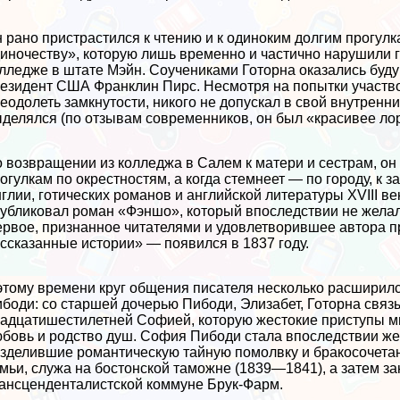
 рано пристрастился к чтению и к одиноким долгим прогул
иночеству», которую лишь временно и частично нарушили г
лледже в штате Мэйн. Соучениками Готорна оказались буд
езидент США Франклин Пирс. Несмотря на попытки участвов
еодолеть замкнутости, никого не допускал в свой внутренн
делялся (по отзывам современников, он был «красивее ло
 возвращении из колледжа в Салем к матери и сестрам, он
огулкам по окрестностям, а когда стемнеет — по городу, к 
глии, готических романов и английской литературы XVIII ве
убликовал роман «Фэншо», который впоследствии не желал п
рвое, признанное читателями и удовлетворившее автора 
ссказанные истории» — появился в 1837 году.
этому времени круг общения писателя несколько расширил
боди: со старшей дочерью Пибоди, Элизабет, Готорна связ
адцатишестилетней Софией, которую жестокие приступы м
бовь и родство душ. София Пибоди стала впоследствии жен
зделившие романтическую тайную помолвку и бpaкосочетан
мьи, служа на бостонской таможне (1839—1841), а затем 
aнcценденталистской коммуне Брук-Фарм.