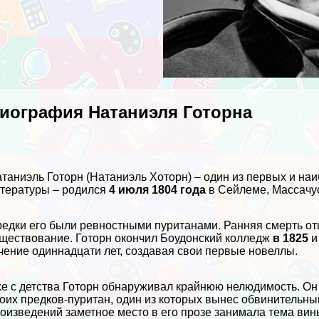
иография Натаниэля Готорна
таниэль Готорн (Натаниэль Хоторн) – один из первых и н
тературы – родился
4 июля 1804 года
в Сейлеме, Массачус
едки его были ревностными пуританами. Ранняя cмepть от
ществование. Готорн окончил Боудонский колледж
в 1825
и
чение одиннадцати лет, создавая свои первые новеллы.
е с детства Готорн обнаруживал крайнюю нелюдимость. Он 
оих предков-пуритан, один из которых вынес обвинительн
оизведений заметное место в его прозе занимала тема вины 