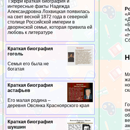
Тэффи краткая биография и
интересные факты Надежда
Р
Александровна Лохвицкая появилась
«А
на свет весной 1872 года в северной
«Д
столице Российской империи в
«Б
дворянской семье, которая привила ей
«М
любовь к литературе
«Н
Сб
Краткая биография
гоголь
Н
Семья его была не
богатая
М
жа
но
Краткая биография
ск
астафьев
Его малая родина –
Го
деревня Овсянка Красноярского края
он
об
ве
Краткая биография
ам
шукшин