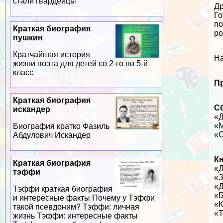
стали гвардейцы
Др
Го
по
Краткая биография
ро
пушкин
Кратчайшая история
На
жизни поэта для детей со 2-го по 5-й
класс
П
Краткая биография
С
искандер
«Д
«М
Биография кратко Фазиль
«С
Абдулович Искандер
Кн
Краткая биография
«Д
тэффи
«З
«Д
Тэффи краткая биография
«Б
и интересные факты Почему у Тэффи
«К
такой псевдоним? Тэффи: личная
«Т
жизнь Тэффи: интересные факты