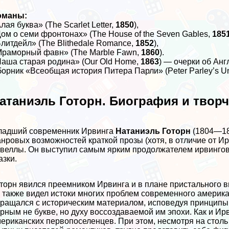
оманы:
лая буква» (The Scarlet Letter,
1850
),
ом о семи фронтонах» (The House of the Seven Gables,
185
литдейл» (The Blithedale Romance,
1852
),
раморный фавн» (The Marble Fawn,
1860
).
аша старая родина» (Our Old Home,
1863
) — очерки об Анг
орник «Всеобщая история Питера Парли» (Peter Parley’s Uni
атаниэль Готорн. Биография и твор
ладший современник Ирвинга
Натаниэль Готорн
(1804—18
нровых возможностей краткой прозы (хотя, в отличие от Ир
веллы. Он выступил самым ярким продолжателем ирвингов
азки.
торн явился преемником Ирвинга и в плане пристального 
 также видел истоки многих проблем современного американ
ращался с историческим материалом, исповедуя принципы 
рным не букве, но духу воссоздаваемой им эпохи. Как и Ир
ериканских первопоселенцев. При этом, несмотря на стол