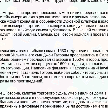
упных писателей-романтиков, трудно представить себе фиг
аметральная противоположность меж ними определяется п
етей» американского романтизма, так и к разным региона
кже уходит корнями в особенности духовной культуры взрас
ра» всемерно стремился расширить свои духовные горизонт
ою новоанглийскую самоуглубленность. В высшей степени 
одукт Новой Англии, Салема, где Готорн родился и провел
зни.
едки писателя прибыли сюда в 1630 году среди первых ко
торна Уильям и его сын Джон Гаторны прославились в Сале
обым рвением преследовал квакеров в 1650-е, второй, пр
аменитых салемских процессах 1690-х годов и, как гласил
 cмepть женщин. Написание фамилии «Hathorne» на «Haw
менил уже Натаниэль Готорн, выбирая себе литературный 
богатым воображением, он помнил о «проклятом наследии 
разы его произведений.
ец Готорна, капитан торгового судна, умер вдали от дома в
дительский дом и в последующие сорок лет редко покидала
бытиями и внешними впечатлениями; все драматические ко
пряженные духовные переживания были достоянием его вну