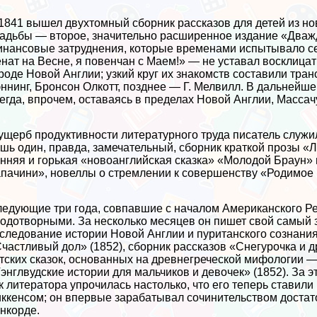
1841 вышел двухтомный сборник рассказов для детей из но
адьбы — второе, значительно расширенное издание «Дважд
нансовые затруднения, которые временами испытывало се
нат на Весне, я повенчан с Маем!» — не уставал восклицат
роде Новой Англии; узкий круг их знакомств составили трa
ннинг, Бронсон Олкотт, позднее — Г. Мелвилл. В дальнейш
егда, впрочем, оставаясь в пределах Новой Англии, Массач
ущерб продуктивности литературного труда писатель служи
шь один, правда, замечательный, сборник краткой прозы «Л
нняя и горькая «новоанглийская сказка» «Молодой Браун» 
пачини», новеллы о стремлении к совершенству «Родимое 
едующие три года, совпавшие с началом Американского Ре
одотворными. За несколько месяцев он пишет свой самый 
следование истории Новой Англии и пуританского сознания
частливый дол» (1852), сборник рассказов «Снегурочка и д
тских сказок, основанных на древнегреческой мифологии — 
энглвудские истории для мальчиков и девочек» (1852). За 
к литератора упрочилась настолько, что его теперь ставил
ккенсом; он впервые заpaбатывал сочинительством достат
нкорде.