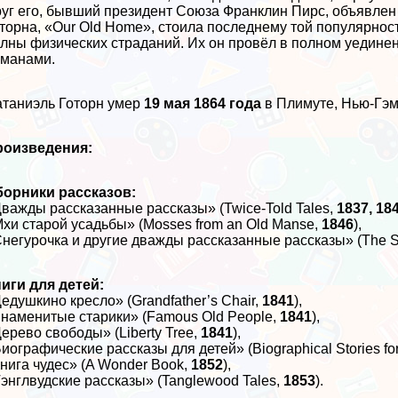
уг его, бывший президент Союза Франклин Пирс, объявлен
торна, «Our Old Home», стоила последнему той популярност
лны физических страданий. Их он провёл в полном уединен
манами.
таниэль Готорн умер
19 мая 1864 года
в Плимуте, Нью-Гэ
роизведения:
борники рассказов:
важды рассказанные рассказы» (Twice-Told Tales,
1837, 18
хи старой усадьбы» (Mosses from an Old Manse,
1846
),
негурочка и другие дважды рассказанные рассказы» (The Sn
иги для детей:
едушкино кресло» (Grandfather’s Chair,
1841
),
наменитые старики» (Famous Old People,
1841
),
ерево свободы» (Liberty Tree,
1841
),
иографические рассказы для детей» (Biographical Stories for
нига чудес» (A Wonder Book,
1852
),
энглвудские рассказы» (Tanglewood Tales,
1853
).