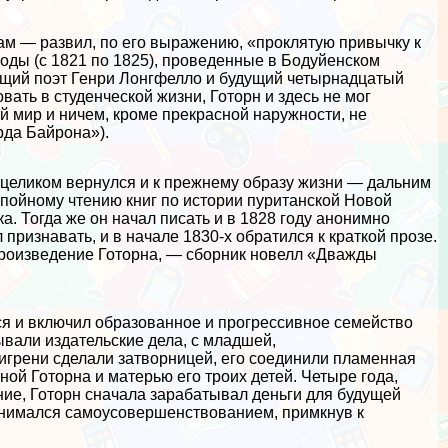
кам — развил, по его выражению, «проклятую привычку к
оды (с 1821 по 1825), проведенные в Бодуйенском
ущий поэт Генри Лонгфелло и будущий четырнадцатый
ать в студенческой жизни, Готорн и здесь не мог
ий мир и ничем, кроме прекрасной наружности, не
рда Байрона»).
 целиком вернулся и к прежнему образу жизни — дальним
запойному чтению книг по истории пуританской Новой
ка. Тогда же он начал писать и в 1828 году анонимно
ризнавать, и в начале 1830-х обратился к краткой прозе.
произведение Готорна, — сборник новелл «Дважды
ся и включил образованное и прогрессивное семейство
ывали издательские дела, с младшей,
игрени сделали затворницей, его соединили пламенная
ой Готорна и матерью его троих детей. Четыре года,
ие, Готорн сначала заpaбатывал деньги для будущей
занимался самоусовершенствованием, примкнув к