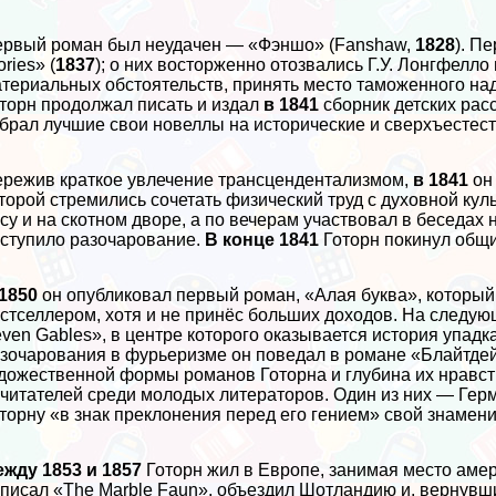
рвый роман был неудачен — «Фэншо» (Fanshaw,
1828
). П
ories» (
1837
); о них восторженно отозвались Г.У. Лонгфелл
териальных обстоятельств, принять место таможенного на
торн продолжал писать и издал
в 1841
сборник детских расс
брал лучшие свои новеллы на исторические и сверхъестест
режив краткое увлечение трaнcцендентализмом,
в 1841
он
торой стремились сочетать физический труд с духовной куль
су и на скотном дворе, а по вечерам участвовал в беседах
ступило разочарование.
В конце 1841
Готорн покинул общи
1850
он опубликовал первый роман, «Алая буква», который
стселлером, хотя и не принёс больших доходов. На следующ
ven Gables», в центре которого оказывается история упад
зочарования в фурьеризме он поведал в романе «Блайтдей
дожественной формы романов Готорна и глубина их нравс
читателей среди молодых литераторов. Один из них — Гер
торну «в знак преклонения перед его гением» свой знамен
жду 1853 и 1857
Готорн жил в Европе, занимая место амер
писал «The Marble Faun», объездил Шотландию и, вернувши