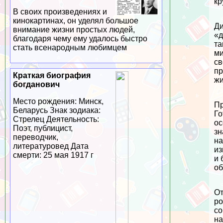
кр
В своих произведениях и
кинокартинах, он уделял большое
Ди
внимание жизни простых людей,
«д
благодаря чему ему удалось быстро
та
стать всенародным любимцем
ми
св
пр
Краткая биография
жи
богданович
Место рождения: Минск,
Пр
Беларусь Знак зодиака:
Го
Стрелец Деятельность:
ос
Поэт, публицист,
зн
переводчик,
на
литературовед Дата
из
cмepти: 25 мая 1917 г
и 
об
От
ро
со
на