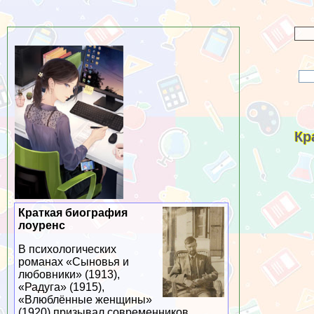
Кр
Краткая биография
лоуренс
В психологических
романах «Сыновья и
любовники» (1913),
«Радуга» (1915),
«Влюблённые женщины»
(1920) призывал современников