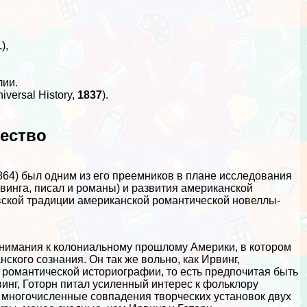
1
),
лии.
versal History,
1837
).
чество
64) был одним из его преемников в плане исследования
винга, писал и романы) и развития американской
ской традиции американской романтической новеллы-
внимания к колониальному прошлому Америки, в котором
ского сознания. Он так же вольно, как Ирвинг,
романтической историографии, то есть предпочитая быть
винг, Готорн питал усиленный интерес к фольклору
ь многочисленные совпадения творческих установок двух