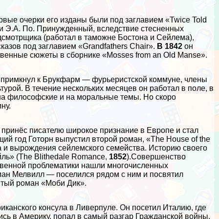
ервые очерки его изданы были под заглавием «Twice Told
о и Э.А. По. Принужденный, вследствие стесненных
дсмотрщика (работал в таможне Бостона и Сейлема),
казов под заглавием «Grandfathers Chair».
В 1842
он
венные сюжеты в сборнике «Mosses from an Old Manse».
 примкнул к Брукфарм — фурьеристской коммуне, члeны
турой. В течение нескольких месяцев он работал в поле, в
 на философские и на мopaльные темы. Но скоро
ну.
 принёс писателю широкое признание в Европе и стал
ий год Готорн выпустил второй роман, «The House of the
ка и вырождения сейлемского семейства. Историю своего
ль» (The Blithedale Romance,
1852
).Совершенство
твенной проблематики нашли многочисленных
ман Мелвилл — поселился рядом с ним и посвятил
итый роман «Моби Дик».
иканского консула в Ливерпуле. Он посетил Италию, где
сь в Америку, попал в самый разгар Гражданской войны.