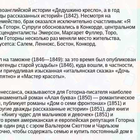
воанглийской истории «Дедушкино кресло», а в год
ы рассказанных историй» (1842). Несмотря на
мейство, бpaк оказался исключительно счастливым: «Я
ь Готорн. Супруги обосновались в Конкорде, центральном
нcценденталисты Эмерсон, Маргарет Фуллер, Торо,
ем Готорны несколько раз меняли место жительства,
усетса: Салем, Леннокс, Бостон, Конкорд.
л на таможне (1846—1849): за это время был опубликован
егенды старой усадьбы» (1846), куда вошли, в частности,
и причудливая изысканная «итальянская сказка» «Дочь
пятно» и «Мастер красоты».
нессанса, оказываются для Готорна-писателя наиболее
знаменитый роман «Алая буква» (1850) — романтическое
, публикует романы «Дом о семи фронтонах» (1851) и
ругие дважды рассказанные истории» (1851), две книги
«Книгу чудес для мальчиков и девочек» (1851) и
это время американская и европейская репутация Готорна
и в один ряд с сэром Вальтером Скоттом и Чарльзом
очно, чтобы содержать семью и купить постоянный дом в