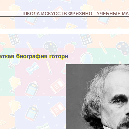
ШКОЛА ИСКУССТВ ФРЯЗИНО
::
УЧЕБНЫЕ М
аткая биография готорн