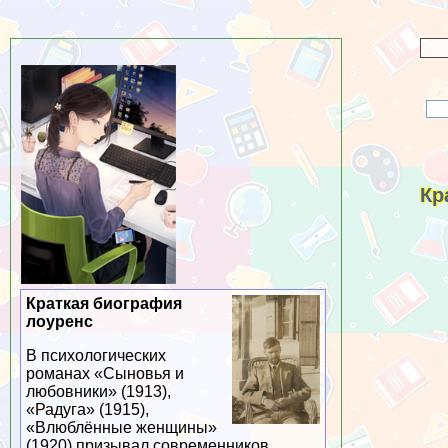
Кр
Краткая биография
лоуренс
В психологических
романах «Сыновья и
любовники» (1913),
«Радуга» (1915),
«Влюблённые женщины»
(1920) призывал современников