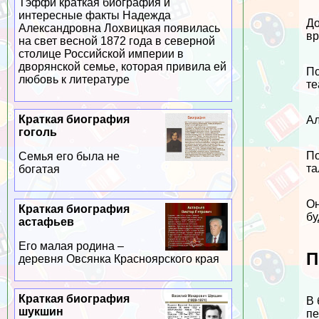
Тэффи краткая биография и
интересные факты Надежда
До
Александровна Лохвицкая появилась
вр
на свет весной 1872 года в северной
столице Российской империи в
дворянской семье, которая привила ей
По
любовь к литературе
те
Краткая биография
Ал
гоголь
По
Семья его была не
та
богатая
Он
Краткая биография
бу
астафьев
Его малая родина –
П
деревня Овсянка Красноярского края
Краткая биография
В 
шукшин
пе