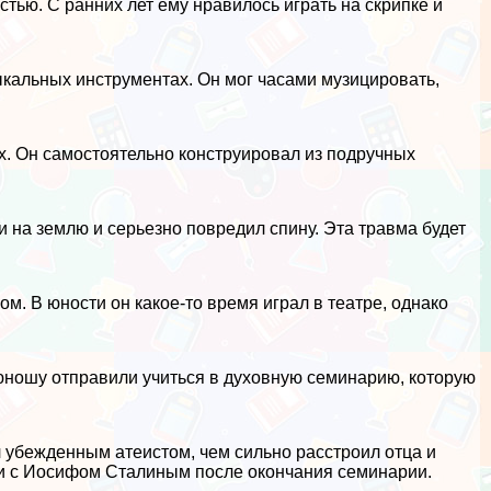
тью. С ранних лет ему нравилось играть на скрипке и
ыкальных инструментах. Он мог часами музицировать,
ах. Он самостоятельно конструировал из подручных
 на землю и серьезно повредил спину. Эта травма будет
м. В юности он какое-то время играл в театре, однако
м юношу отправили учиться в духовную семинарию, которую
л убежденным атеистом, чем сильно расстроил отца и
 и с Иосифом Сталиным после окончания семинарии.