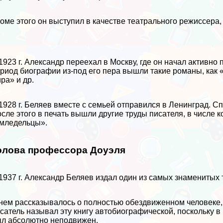
оме этого он выступил в качестве театрального режиссера
1923 г. Александр переехал в Москву, где он начал активн
риод биографии из-под его пера вышли такие романы, как
ра» и др.
1928 г. Беляев вместе с семьей отправился в Ленинград. С
сле этого в печать вышли другие труды писателя, в числе
мледельцы».
олова профессора Доуэля
1937 г. Александр Беляев издал один из самых знаменитых
нем рассказывалось о полностью обездвиженном человеке, у
сатель называл эту книгу автобиографической, поскольку 
л абсолютно неподвижен.