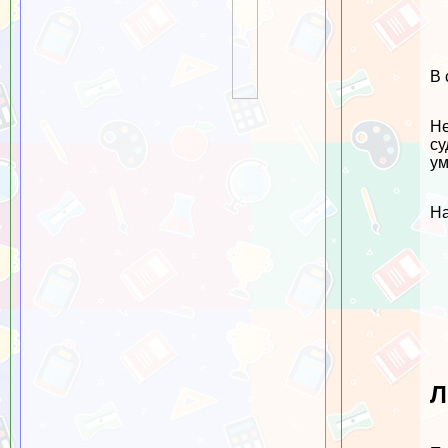
В 
Не
су
ум
На
Л