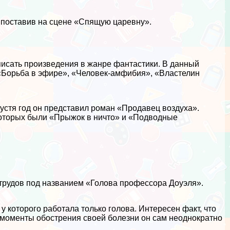
, поставив на сцене «Спящую царевну».
о писать произведения в жанре фантастики. В данный
 «Борьба в эфире», «Человек-амфибия», «Властелин
пустя год он представил роман «Продавец воздуха».
 которых были «Прыжок в ничто» и «Подводные
 трудов под названием «Голова профессора Доуэля».
 которого работала только голова. Интересен факт, что
в моменты обострения своей болезни он сам неоднократно