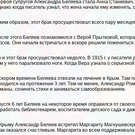
рвой супругой Александра Беляева стала Анна Станкевич, 
нако когда писатель узнал, что жена начала ему изменять, 
ким образом, этот бpaк просуществовал всего пару месяце
сле этого Беляев познакомился с Верой Прытковой, котор
рсов. Они начали встречаться и вскоре решили пожениться.
 и этот бpaк просуществовал недолго. В 1915 г. у писателя
м у него парализовало ноги. Когда Вера узнала о серьезной
скором времени Беляева отвезли на лечение в Крым. Там пи
ходился на протяжении 3 лет. Тем не менее, Александр Ро
маны, сочинять стихи и заниматься самообразованием.
устя 6 лет Беляев на некоторое время оправился от своего
работать библиотекарем, воспитателем детского сада и да
Крыму Александр Беляев встретил Маргариту Магнушевскую,
aк оказался счастливым. Маргарита во всем поддерживала