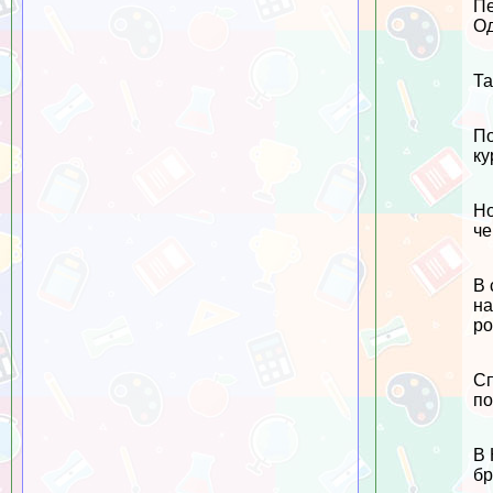
Пе
Од
Та
По
ку
Но
че
В 
на
ро
Сп
по
В 
бp