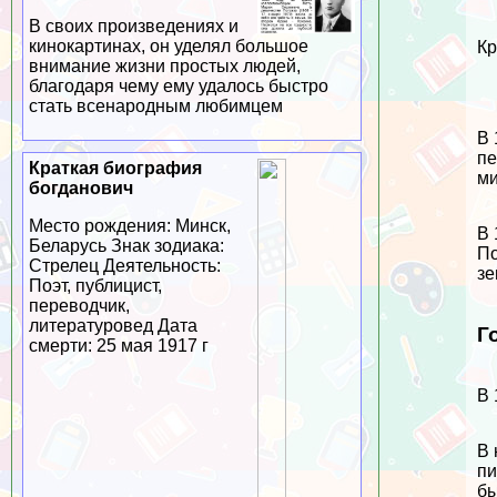
В своих произведениях и
кинокартинах, он уделял большое
Кр
внимание жизни простых людей,
благодаря чему ему удалось быстро
стать всенародным любимцем
В 
пе
Краткая биография
ми
богданович
Место рождения: Минск,
В 
Беларусь Знак зодиака:
По
Стрелец Деятельность:
зе
Поэт, публицист,
переводчик,
литературовед Дата
Г
cмepти: 25 мая 1917 г
В 
В 
пи
бы