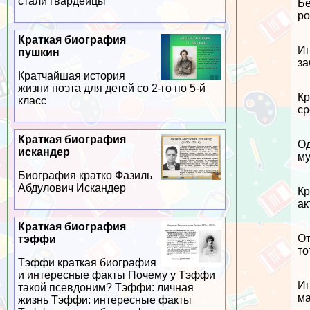
стали гвардейцы
Бе
ро
Краткая биография
Ин
пушкин
за
Кратчайшая история
жизни поэта для детей со 2-го по 5-й
Кр
класс
ср
Краткая биография
Од
искандер
му
Биография кратко Фазиль
Абдулович Искандер
Кр
ак
Краткая биография
От
тэффи
то
Тэффи краткая биография
и интересные факты Почему у Тэффи
Ин
такой псевдоним? Тэффи: личная
ма
жизнь Тэффи: интересные факты