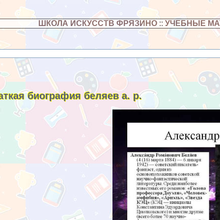
ШКОЛА ИСКУССТВ ФРЯЗИНО
::
УЧЕБНЫЕ М
аткая биография беляев а. р.