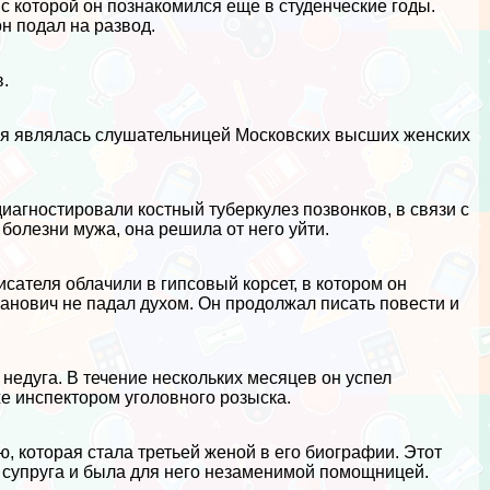
с которой он познакомился еще в студенческие годы.
он подал на развод.
в.
ая являлась слушательницей Московских высших женских
 диагностировали костный туберкулез позвонков, в связи с
 болезни мужа, она решила от него уйти.
сателя облачили в гипсовый корсет, в котором он
манович не падал духом. Он продолжал писать повести и
 недуга. В течение нескольких месяцев он успел
же инспектором уголовного розыска.
 которая стала третьей женой в его биографии. Этот
 супруга и была для него незаменимой помощницей.