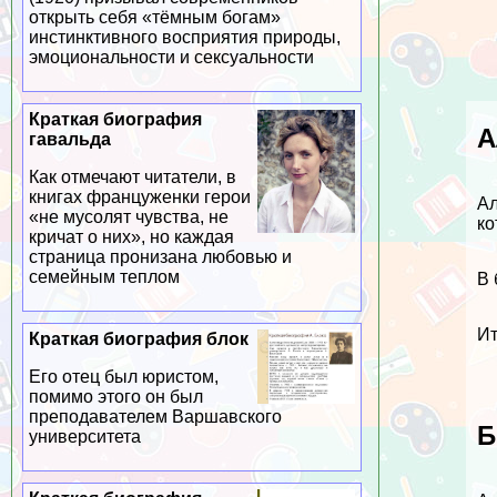
открыть себя «тёмным богам»
инстинктивного восприятия природы,
эмоциональности и ceкcуальности
Краткая биография
А
гавальда
Как отмечают читатели, в
книгах француженки герои
Ал
«не мусолят чувства, не
ко
кричат о них», но каждая
страница пронизана любовью и
семейным теплом
В 
Ит
Краткая биография блок
Его отец был юристом,
помимо этого он был
преподавателем Варшавского
Б
университета