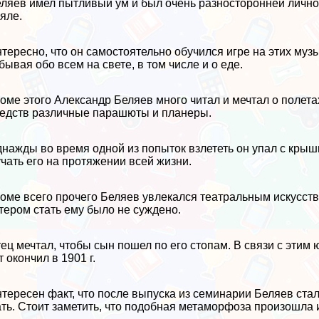
ляев имел пытливый ум и был очень разносторонней личнос
яле.
тересно, что он самостоятельно обучился игре на этих муз
бывая обо всем на свете, в том числе и о еде.
оме этого Александр Беляев много читал и мечтал о полет
едств различные парашюты и планеры.
нажды во время одной из попыток взлететь он упал с крыши
чать его на протяжении всей жизни.
оме всего прочего Беляев увлекался театральным искусство
тером стать ему было не суждено.
ец мечтал, чтобы сын пошел по его стопам. В связи с эти
т окончил в 1901 г.
тересен факт, что после выпуска из семинарии Беляев ста
ть. Стоит заметить, что подобная метаморфоза произошла