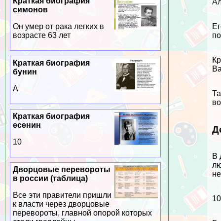
Краткая биография
Ал
симонов
Ег
Он умер от paка легких в
по
возрасте 63 лет
Кр
Краткая биография
Ва
бунин
А
Та
во
Краткая биография
есенин
Д
10
В 
лю
Дворцовые перевороты
не
в россии (таблица)
Все эти правители пришли
10
к власти через дворцовые
перевороты, главной опорой которых