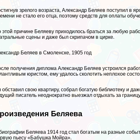
стигнув зрелого возраста, Александр Беляев поступил в я
емени не стало его отца, поэтому средств для оплаты обуч
 этой причине Беляеву приходилось браться за любую раб
атральные сцены и даже был скрипачом в цирке.
ександр Беляев в Смоленске, 1905 год
сле получения диплома Александр Беляев устроился рабо
лантливым юристом, ему удалось сколотить неплохое состо
 обставил свою квартиру, собрал богатую библиотеку и да
дущий писатель неоднократно выезжал отдыхать за границу
роизведения Беляева
биографии Беляева 1914 год стал богатым на разные собы
рвую пьесу «Бабушка Мойра».