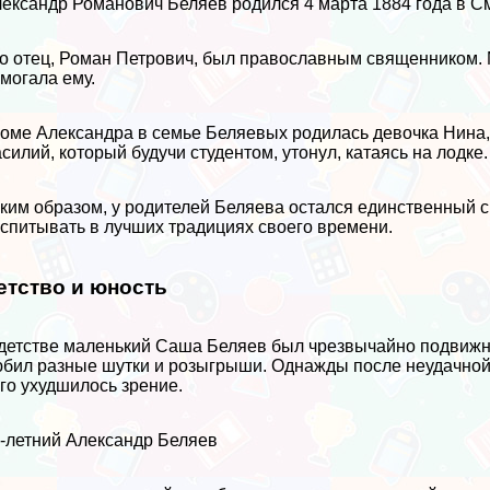
ександр Романович Беляев родился 4 марта 1884 года в См
о отец, Роман Петрович, был православным священником. 
могала ему.
оме Александра в семье Беляевых родилась дeвoчка Нина, 
силий, который будучи студентом, утонул, катаясь на лодке.
ким образом, у родителей Беляева остался единственный с
спитывать в лучших традициях своего времени.
етство и юность
детстве маленький Саша Беляев был чрезвычайно подвижны
бил разные шутки и розыгрыши. Однажды после неудачной ш
го ухудшилось зрение.
-летний Александр Беляев