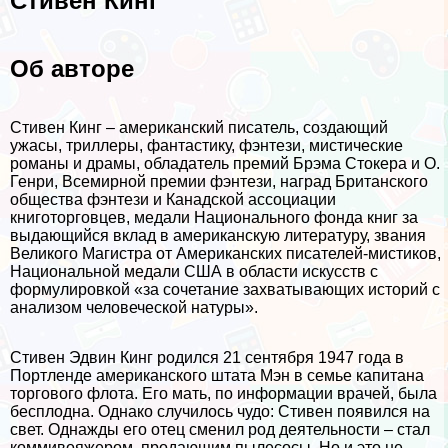
Стивен Кинг
Об авторе
Стивен Кинг – американский писатель, создающий
ужасы, триллеры, фантастику, фэнтези, мистические
романы и драмы, обладатель премий Брэма Стокера и О.
Генри, Всемирной премии фэнтези, наград Британского
общества фэнтези и Канадской ассоциации
книготорговцев, медали Национального фонда книг за
выдающийся вклад в американскую литературу, звания
Великого Магистра от Американских писателей-мистиков,
Национальной медали США в области искусств с
формулировкой «за сочетание захватывающих историй с
анализом человеческой натуры».
Стивен Эдвин Кинг родился 21 сентября 1947 года в
Портленде американского штата Мэн в семье капитана
торгового флота. Его мать, по информации врачей, была
бесплодна. Однако случилось чудо: Стивен появился на
свет. Однажды его отец сменил род деятельности – стал
коммивояжером, продающим пылесосы. Но и это не