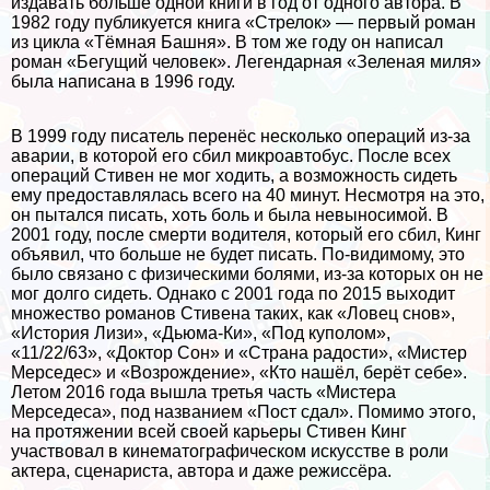
издавать больше одной книги в год от одного автора. В
1982 году публикуется книга «Стрелок» — первый роман
из цикла «Тёмная Башня». В том же году он написал
роман «Бегущий человек». Легендарная «Зеленая миля»
была написана в 1996 году.
В 1999 году писатель перенёс несколько операций из-за
аварии, в которой его сбил микроавтобус. После всех
операций Стивен не мог ходить, а возможность сидеть
ему предоставлялась всего на 40 минут. Несмотря на это,
он пытался писать, хоть боль и была невыносимой. В
2001 году, после cмepти водителя, который его сбил, Кинг
объявил, что больше не будет писать. По-видимому, это
было связано с физическими болями, из-за которых он не
мог долго сидеть. Однако с 2001 года по 2015 выходит
множество романов Стивена таких, как «Ловец снов»,
«История Лизи», «Дьюма-Ки», «Под куполом»,
«11/22/63», «Доктор Сон» и «Страна радости», «Мистер
Мерседес» и «Возрождение», «Кто нашёл, берёт себе».
Летом 2016 года вышла третья часть «Мистера
Мерседеса», под названием «Пост сдал». Помимо этого,
на протяжении всей своей карьеры Стивен Кинг
участвовал в кинематографическом искусстве в роли
актера, сценариста, автора и даже режиссёра.