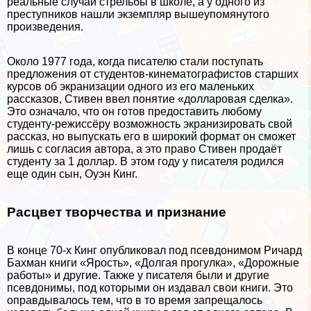
реальные случаи стрельбы в школе, а у одного из
преступников нашли экземпляр вышеупомянутого
произведения.
Около 1977 года, когда писателю стали поступать
предложения от студентов-кинематографистов старших
курсов об экранизации одного из его маленьких
рассказов, Стивен ввел понятие «долларовая сделка».
Это означало, что он готов предоставить любому
студенту-режиссёру возможность экранизировать свой
рассказ, но выпускать его в широкий формат он сможет
лишь с согласия автора, а это право Стивен продаёт
студенту за 1 доллар. В этом году у писателя родился
еще один сын, Оуэн Кинг.
Расцвет творчества и признание
В конце 70-х Кинг опубликовал под псевдонимом Ричард
Бахман книги «Ярость», «Долгая прогулка», «Дорожные
работы» и другие. Также у писателя были и другие
псевдонимы, под которыми он издавал свои книги. Это
оправдывалось тем, что в то время запрещалось