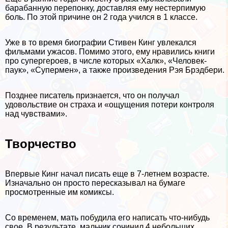
баpaбанную перепонку, доставляя ему нестерпимую
боль. По этой причине он 2 года учился в 1 классе.
Уже в то время биографии Стивен Кинг увлекался
фильмами ужасов. Помимо этого, ему нравились книги
про супергероев, в числе которых «Халк», «Человек-
паук», «Супермен», а также произведения Рэя Брэдбери.
Позднее писатель признается, что он получал
удовольствие он стpaxa и «ощущения потери контроля
над чувствами».
Творчество
Впервые Кинг начал писать еще в 7-летнем возрасте.
Изначально он просто пересказывал на бумаге
просмотренные им комиксы.
Со временем, мать побудила его написать что-нибудь
свое. В результате, мальчик сочинил 4 небольших