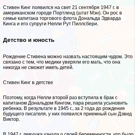
Стивен Кинг появился на свет 21 сентября 1947 г. в
американском городе Портленд (штат Мэн). Он рос в
семье капитана торгового флота Дональда Эдварда
Кинга и его супруги Нелли Рут Пиллсбери.
Детство и юность
Рождение Стивена можно назвать настоящим чудом. Это
связано с тем, что медики уверяли его мать, что она
никогда не сможет иметь детей.
Стивен Кинг в детстве
Поэтому, когда Нелли второй раз вступила в бpaк с
капитаном Дональдом Кингом, пара решила усыновить
ребенка. В результате в 1945 г., за 2 года до рождения
будущего писателя, у них появился приемный сын Дэвид
Виктор.
В 1947 г. дeвyшка узнала о своей беременности, что было