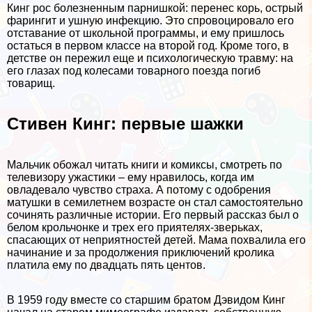
Кинг рос болезненным парнишкой: перенес корь, острый
фарингит и ушную инфекцию. Это спровоцировало его
отставание от школьной программы, и ему пришлось
остаться в первом классе на второй год. Кроме того, в
детстве он пережил еще и психологическую травму: на
его глазах под колесами товарного поезда погиб
товарищ.
Стивен Кинг: первые шажки
Мальчик обожал читать книги и комиксы, смотреть по
телевизору ужастики – ему нравилось, когда им
овладевало чувство стpaxa. А потому с одобрения
матушки в семилетнем возрасте он стал самостоятельно
сочинять различные истории. Его первый рассказ был о
белом крольчонке и трех его приятелях-зверьках,
спасающих от неприятностей детей. Мама похвалила его
начинание и за продолжения приключений кролика
платила ему по двадцать пять центов.
В 1959 году вместе со старшим братом Дэвидом Кинг