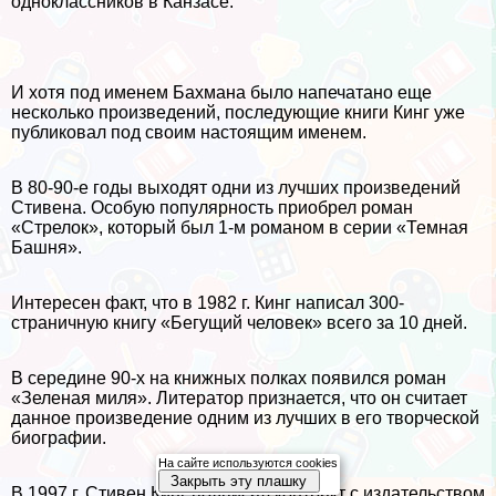
одноклассников в Канзасе.
И хотя под именем Бахмана было напечатано еще
несколько произведений, последующие книги Кинг уже
публиковал под своим настоящим именем.
В 80-90-е годы выходят одни из лучших произведений
Стивена. Особую популярность приобрел роман
«Стрелок», который был 1-м романом в серии «Темная
Башня».
Интересен факт, что в 1982 г. Кинг написал 300-
страничную книгу «Бегущий человек» всего за 10 дней.
В середине 90-х на книжных полках появился роман
«Зеленая миля». Литератор признается, что он считает
данное произведение одним из лучших в его творческой
биографии.
На сайте используются cookies
Закрыть эту плашку
В 1997 г. Стивен Кинг подписал контpaкт с издательством