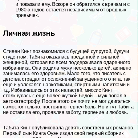
и показали ему. Вскоре он обратился к врачам и с
1980-х годов остается независимым от вредных
привычек.
Личная жизнь
Стивен Кинг познакомился с будущей супругой, будучи
студентом. Табита оказалась преданной и сильной
женщиной, которая во всем поддерживала одаренного
избранника. Она родила мужу несколько детей, активно
занималась его здоровьем. Мало того, что писатель с
детства страдал от осложнений запущенного отита, так
еще и увлекался наркотиками, спиртными напитками и
т.д. Избавившись от этих напастей, миссис Кинг
столкнулась с еще более жуткой бедой – муж попал в
автокатастрофу. После этого он почти не мог двигаться
самостоятельно, постоянно терпел боль. Но и тут Табита
не оставила его, проявляя заботу, терпение и любовь.
Табита Кинг опубликовала девять собственных романов.
Первый сын Кинга Оуэн издал свой первый сборник