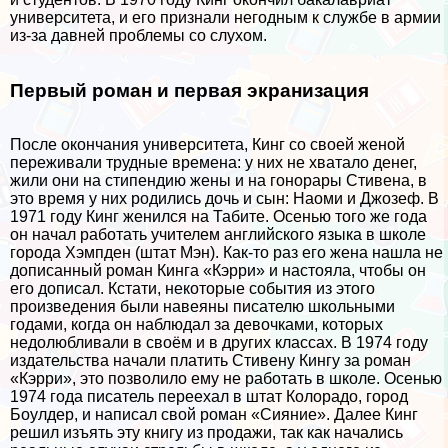
университета, и его признали негодным к службе в армии
из-за давней проблемы со слухом.
Первый роман и первая экранизация
После окончания университета, Кинг со своей женой
переживали трудные времена: у них не хватало денег,
жили они на стипендию жены и на гонорары Стивена, в
это время у них родились дочь и сын: Наоми и Джозеф. В
1971 году Кинг женился на Табите. Осенью того же года
он начал работать учителем английского языка в школе
города Хэмпден (штат Мэн). Как-то раз его жена нашла не
дописанный роман Кинга «Кэрри» и настояла, чтобы он
его дописал. Кстати, некоторые события из этого
произведения были навеяны писателю школьными
годами, когда он наблюдал за дeвoчками, которых
недолюбливали в своём и в других классах. В 1974 году
издательства начали платить Стивену Кингу за роман
«Кэрри», это позволило ему не работать в школе. Осенью
1974 года писатель переехал в штат Колорадо, город
Боулдер, и написал свой роман «Сияние». Далее Кинг
решил изъять эту книгу из продажи, так как начались