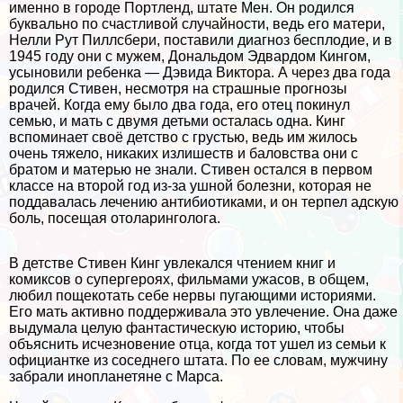
именно в городе Портленд, штате Мен. Он родился
буквально по счастливой случайности, ведь его матери,
Нелли Рут Пиллсбери, поставили диагноз бесплодие, и в
1945 году они с мужем, Дональдом Эдвардом Кингом,
усыновили ребенка — Дэвида Виктора. А через два года
родился Стивен, несмотря на страшные прогнозы
врачей. Когда ему было два года, его отец покинул
семью, и мать с двумя детьми осталась одна. Кинг
вспоминает своё детство с грустью, ведь им жилось
очень тяжело, никаких излишеств и баловства они с
братом и матерью не знали. Стивен остался в первом
классе на второй год из-за ушной болезни, которая не
поддавалась лечению антибиотиками, и он терпел адскую
боль, посещая отоларинголога.
В детстве Стивен Кинг увлекался чтением книг и
комиксов о супергероях, фильмами ужасов, в общем,
любил пощекотать себе нервы пугающими историями.
Его мать активно поддерживала это увлечение. Она даже
выдумала целую фантастическую историю, чтобы
объяснить исчезновение отца, когда тот ушел из семьи к
официантке из соседнего штата. По ее словам, мужчину
забрали инопланетяне с Марса.