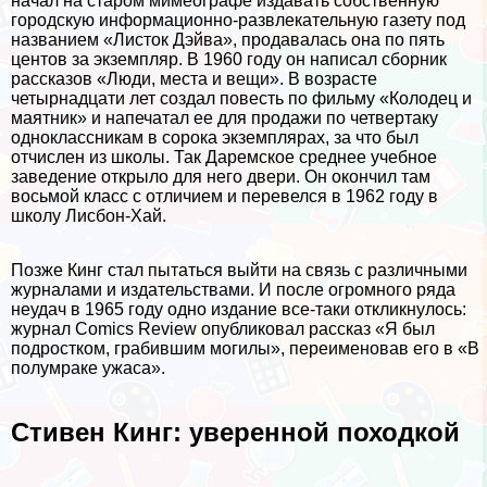
начал на старом мимеографе издавать собственную
городскую информационно-развлекательную газету под
названием «Листок Дэйва», продавалась она по пять
центов за экземпляр. В 1960 году он написал сборник
рассказов «Люди, места и вещи». В возрасте
четырнадцати лет создал повесть по фильму «Колодец и
маятник» и напечатал ее для продажи по четвертаку
одноклассникам в сорока экземплярах, за что был
отчислен из школы. Так Даремское среднее учебное
заведение открыло для него двери. Он окончил там
восьмой класс с отличием и перевелся в 1962 году в
школу Лисбон-Хай.
Позже Кинг стал пытаться выйти на связь с различными
журналами и издательствами. И после огромного ряда
неудач в 1965 году одно издание все-таки откликнулось:
журнал Comics Review опубликовал рассказ «Я был
подростком, грабившим могилы», переименовав его в «В
полумpaке ужаса».
Стивен Кинг: уверенной походкой