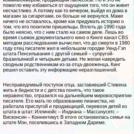
помогло ему избавиться от ощущения того, что он живет
несчастливо. А потому как-то вечером, выйдя из дома в
магазин за сигаретами, он больше не вернулся. Маме
ничего не оставалось, кроме как придумать историю о
том, что его похитили пришельцы. Вплоть до 1990 года
было неясно, что с ним стало на самом деле. Лишь во
время съемок документального кино о Кинге канал CBS
методом расследования вычислил, что до cмepти в 1980
году отец писателя жил в небольшом городке Уинд-Гэп
штата Пенсильвания с другой семьей – супругой-
бразильянкой и четырьмя детьми. Не желая навредить
сводным родственникам из-за отца-двоеженца, Кинг
решил оставить эту информацию неразглашенной.
Несправедливый поступок отца, заставивший Стивена
жить в бедности и с детства понять, что такое
неравенство, отразился на дальнейшем мировосприятии
писателя. Его мать по образованию пианистка, но
работала прислугой и продавщицей, перевозя детей из
штата в штат: Иллинойс – Индиана – Массачусетс –
Висконсин – Коннектикут. В итоге остановилась семья на
штате Мэн, поселившись в Западном Дареме.