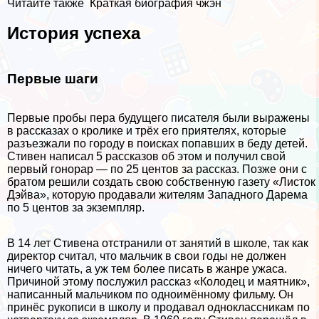
Читайте также
Краткая биография чжэн
История успеха
Первые шаги
Первые пробы пера будущего писателя были выражены
в рассказах о кролике и трёх его приятелях, которые
разъезжали по городу в поисках попавших в беду детей.
Стивен написал 5 рассказов об этом и получил свой
первый гонорар — по 25 центов за рассказ. Позже они с
братом решили создать свою собственную газету «Листок
Дэйва», которую продавали жителям Западного Дарема
по 5 центов за экземпляр.
В 14 лет Стивена отстранили от занятий в школе, так как
директор считал, что мальчик в свои годы не должен
ничего читать, а уж тем более писать в жанре ужаса.
Причиной этому послужил рассказ «Колодец и маятник»,
написанный мальчиком по одноимённому фильму. Он
принёс рукописи в школу и продавал одноклассникам по