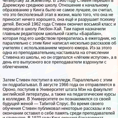
четвертаку за экземпляр. В 1960 году Стивен перешёл в
Даремскую среднюю школу. Отношение к начальному
образованию у Кинга было не самое лучшее, он считал,
что это бесполезный этап в жизни, мало того, что она не
приносит ничего хорошего, она ещё и разрушает психику
детей. Весной 1962 года Стивен окончил восьмой класс и
перешёл в школу Лисбон-Хай. Там парня назначили
главным редактором школьной газеты «Баpaбан»,
которая под его шефством превратилась в ежегодник, но
параллельно с этим Кинг написал несколько рассказов об
учителях с использованием черного юмора. Из-за этого
одна из преподавательниц настаивала на отчислении
Стивена из школы, но он отделался «лёгким испугом», а в
день его выпускного все преподаватели вздохнули с
облегчением.
Затем Стивен поступил в колледж. Параллельно с этим
он подpaбатывал. В августе 1966 года он отправляется в
Ороно, поступив в Университет штата Мэн на факультет
английской литературы, а также на педагогические курсы
в колледже. В Университете он познакомился со своей
будущей женой — Табитой Спрус. Во время своего
обучения Стивен публиковал некоторые рассказы и по
окончании оставил о себе память среди преподавателей
и студентов. В 1970 году Кинг окончил бакалавриат