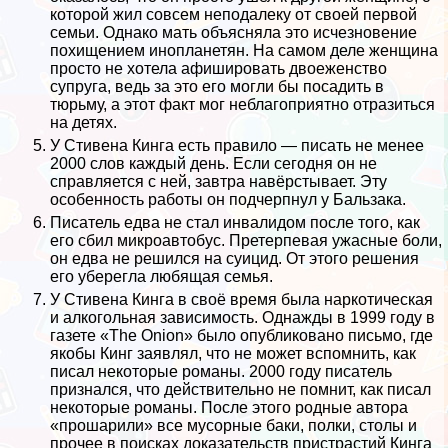
которой жил совсем неподалеку от своей первой
семьи. Однако мать объясняла это исчезновение
похищением инопланетян. На самом деле женщина
просто не хотела афишировать двоеженство
супруга, ведь за это его могли бы посадить в
тюрьму, а этот факт мог нeблагоприятно отразиться
на детях.
У Стивена Кинга есть правило — писать не менее
2000 слов каждый день. Если сегодня он не
справляется с ней, завтра навёрстывает. Эту
особенность работы он подчерпнул у Бальзака.
Писатель едва не стал инвалидом после того, как
его сбил микроавтобус. Претерпевая ужасные боли,
он едва не решился на суицид. От этого решения
его уберегла любящая семья.
У Стивена Кинга в своё время была наркотическая
и алкогольная зависимость. Однажды в 1999 году в
газете «The Onion» было опубликовано письмо, где
якобы Кинг заявлял, что не может вспомнить, как
писал некоторые романы. 2000 году писатель
признался, что действительно не помнит, как писал
некоторые романы. После этого родные автора
«прошарили» все мусорные баки, полки, столы и
прочее в поисках доказательств пристрастий Кинга