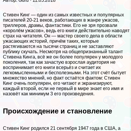
Автор: Guru · 11.05.2018
Стивен Кинг — один из самых известных и популярных
писателей 20-21 веков, работающих в жанре ужасов,
триллеров, драмы, фантастики. Его не зря прозвали
«королём ужасов», ведь его книги действительно наводят
страх на читателя. Он — мастер своего дела в области
ужасающих историй, причём таких, которые
растягиваются на тысячи страниц и не заставляют
публику скучать. Несмотря на общепризнанный талант
Стивена Кинга, всё же он более популярен у молодого
поколения, так как зачастую взрослая аудитория не
воспринимает его книги всерьёз и считает их
легкомысленными и бесполезными. На этот счёт бытует
множество мнений, но факт остаётся фактом: Стивен
Кинг очень популярен, его читают и экранизируют,
каждый второй, если не первый в мире знает его имя и
назовёт как минимум 3 его произведения.
Происхождение и становление
Стивен Кинг родился 21 сентября 1947 года в США, а