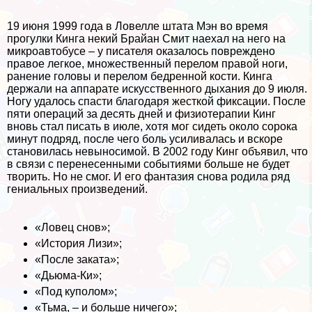
19 июня 1999 года в Ловелле штата Мэн во время
прогулки Кинга некий Брайан Смит наехал на него на
микроавтобусе – у писателя оказалось повреждено
правое легкое, множественный перелом правой ноги,
ранение головы и перелом бедренной кости. Кинга
держали на аппарате искусственного дыхания до 9 июля.
Ногу удалось спасти благодаря жесткой фиксации. После
пяти операций за десять дней и физиотерапии Кинг
вновь стал писать в июле, хотя мог сидеть около сорока
минут подряд, после чего боль усиливалась и вскоре
становилась невыносимой. В 2002 году Кинг объявил, что
в связи с перенесенными событиями больше не будет
творить. Но не смог. И его фантазия снова родила ряд
гениальных произведений.
«Ловец снов»;
«История Лизи»;
«После заката»;
«Дьюма-Ки»;
«Под куполом»;
«Тьма, – и больше ничего»;