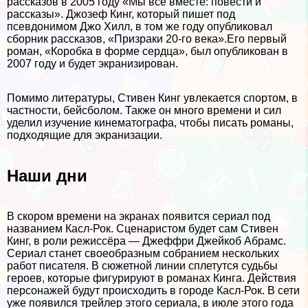
рассказов в 2005 году «Мы все вместе: повести и
рассказы». Джозеф Кинг, который пишет под
псевдонимом Джо Хилл, в том же году опубликовал
сборник рассказов, «Призpaки 20-го века».Его первый
роман, «Коробка в форме сердца», был опубликован в
2007 году и будет экранизирован.
Помимо литературы, Стивен Кинг увлекается спортом, в
частности, бейсболом. Также он много времени и сил
уделил изучение кинематографа, чтобы писать романы,
подходящие для экранизации.
Наши дни
В скором времени на экранах появится сериал под
названием Касл-Рок. Сценаристом будет сам Стивен
Кинг, в роли режиссёра — Джеффри Джейкоб Абрамс.
Сериал станет своеобразным собранием нескольких
работ писателя. В сюжетной линии сплетутся судьбы
героев, которые фигурируют в романах Кинга. Действия
персонажей будут происходить в городе Касл-Рок. В сети
уже появился трейлер этого сериала, в июле этого года