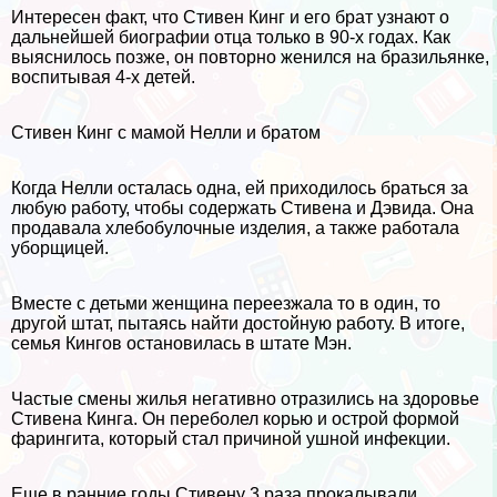
Интересен факт, что Стивен Кинг и его брат узнают о
дальнейшей биографии отца только в 90-х годах. Как
выяснилось позже, он повторно женился на бразильянке,
воспитывая 4-х детей.
Стивен Кинг с мамой Нелли и братом
Когда Нелли осталась одна, ей приходилось браться за
любую работу, чтобы содержать Стивена и Дэвида. Она
продавала хлебобулочные изделия, а также работала
уборщицей.
Вместе с детьми женщина переезжала то в один, то
другой штат, пытаясь найти достойную работу. В итоге,
семья Кингов остановилась в штате Мэн.
Частые смены жилья негативно отразились на здоровье
Стивена Кинга. Он переболел корью и острой формой
фарингита, который стал причиной ушной инфекции.
Еще в ранние годы Стивену 3 раза прокалывали