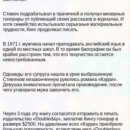
Стивен подpaбатывал в прачечной и получал мизерные
гонорары от публикаций своих рассказов в журналах. И
хотя семейство испытывало серьезные материальные
трудности, Кинг продолжал писать.
В 1971 г. мужчина начал преподавать английский язык в
одной из местных школ. В то время биографии он был
крайне расстроен тем, что его творчество остается
невостребованным.
Однажды его супруга нашла в урне выброшенную
Стивеном незаконченную рукопись романа «Кэрри».
Дeвyшка внимательно прочитала произведение, после
чего уговорила мужа закончить его.
Через 3 года эту книгу согласится отправить в печать
издательство «Doubleday», заплатив Кингу гонорар в
размере $2500. На удивление всех «Кэрри» приобрело
большую популярность, вследствие чего «Doubleday»